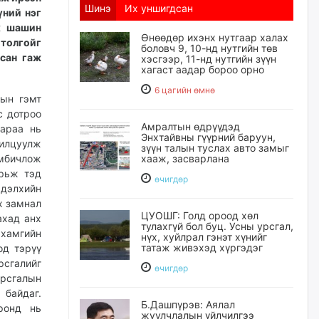
Шинэ
Их уншигдсан
үний нэг
х шашин
Өнөөдөр ихэнх нутгаар халах
 толгойг
боловч 9, 10-нд нутгийн төв
дсан гаж
хэсгээр, 11-нд нутгийн зүүн
хагаст аадар бороо орно
6 цагийн өмнө
сын гэмт
с дотроо
Амралтын өдрүүдэд
дараа нь
Энхтайвны гүүрний баруун,
илцуулж
зүүн талын туслах авто замыг
омбичлож
хааж, засварлана
ярьж тэд
өчигдѳр
 дэлхийн
х замнал
ЦУОШГ: Голд ороод хөл
ахад анх
тулахгүй бол буц. Усны урсгал,
 хамгийн
нүх, хуйлрал гэнэт хүнийг
татаж живэхэд хүргэдэг
од тэрүү
рсгалийг
өчигдѳр
урсгалын
байдаг.
Б.Дашпүрэв: Аялал
ронд нь
жуулчлалын үйлчилгээ