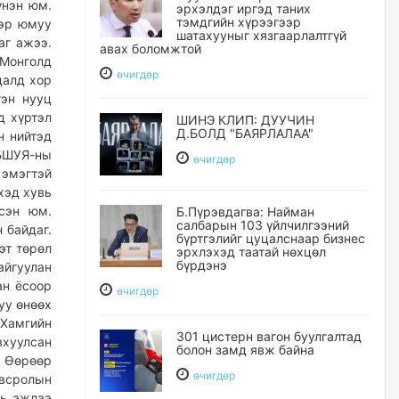
үнэн юм.
эрхэлдэг иргэд таних
тэмдгийн хүрээгээр
ээр юмуу
шатахууныг хязгаарлалтгүй
аг ажээ.
авах боломжтой
 Монголд
өчигдѳр
далд хор
тэн нууц
д хүртэл
ШИНЭ КЛИП: ДУУЧИН
Д.БОЛД "БАЯРЛАЛАА"
н нийтэд
 БШУЯ-ны
өчигдѳр
 эмэгтэй
хэд хувь
сэн юм.
Б.Пүрэвдагва: Найман
салбарын 103 үйлчилгээний
 байдаг.
бүртгэлийг цуцалснаар бизнес
эт төрөл
эрхлэхэд таатай нөхцөл
бүрдэнэ
айгуулан
ан ёсоор
өчигдѳр
уу өнөөх
 Хамгийн
301 цистерн вагон буулгалтад
вхуулсан
болон замд явж байна
. Өөрөөр
өчигдѳр
овсролын
нь ажлаа