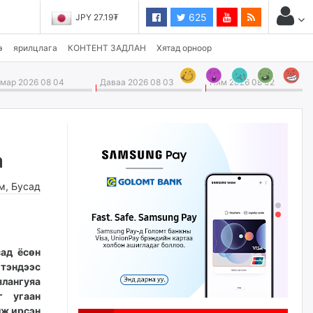
625
JPY 27.19₮
э
ярилцлага
КОНТЕНТ ЗАДЛАН
Хятад орноор
ар 2026 08 04
Даваа 2026 08 03
Ням 2026 08 02
а
м
,
Бусад
сад ёсөн
тэндээс
ялангуяа
г угаан
лж ирсэн