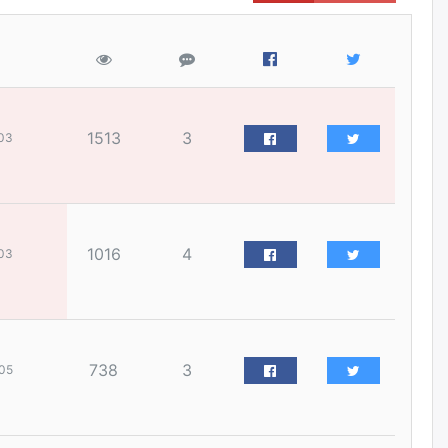
наймдугаар сарын 14-нөөс
ажиллуулж эхэлнэ
уржигдар
Орон сууц, нийтийн аж ахуй,
авто зам, тохижилт
үйлчилгээний ажилтнуудын
1513
3
03
ХАРИЛЦАА хандлагатай
холбоотой ГОМДОЛ их байгааг
дурдлаа
уржигдар
1016
4
03
Бариста хийх нь залуусын
дунд яагаад трэнд болов
уржигдар
Өмгөөлөгч Б.Оюунбилэг:
738
3
05
"Урьхан" Б.Чинбат гэж хүн
бизнес хамтрагчаа гүтгэж
хууль хяналтын байгууллагаар
шалгуулж, торны цаана
суулгана гэх мэтээр дарамталдаг