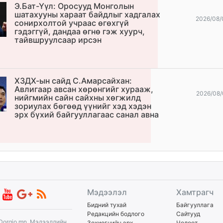
Э.Бат-Үүл: Оросууд Монголын
шатахууны хараат байдлыг хадгалах
2026/08/
сонирхолтой учраас өгөхгүй
гэдэггүй, дандаа өгнө гэж хуурч,
тайвшруулсаар ирсэн
ХЗДХ-ын сайд С.Амарсайхан:
Авлигаар авсан хөрөнгийг хурааж,
2026/08/
нийгмийн сайн сайхны хөгжилд
зориулах бөгөөд үүнийг хэд хэдэн
эрх бүхий байгууллагаас санал авна
Мэдээлэл
Хамтрагч
Бидний тухай
Байгууллага
Редакцийн бодлого
Сайтууд
Dorgio.mn, Мэдээллийн
Зохиогчийн эрх
Чөлөөт