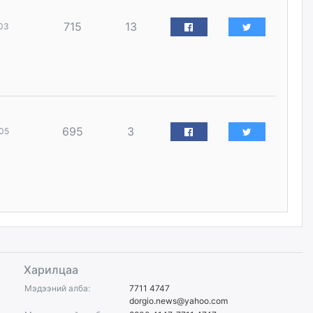
уржигдар
715
13
03
Д.Амарбаясгалан:
Шатахууныхаа 97 хувийг нэг
улсаас авдаг хараат байдлаа
зогсоож, Арабын орнуудаас
нийлүүлэх ажлыг сэргээх
ёстой
уржигдар
695
3
05
Худалдагч Н.Амарзаяа:
Дэлгүүрийн 32 хуудастай
өрийн дэвтэр долоо хоногт л
дүүрдэг
уржигдар
АИ-92 шатахууны нийлүүлэлт
тасралтгүй үргэлжилж байна
Харилцаа
уржигдар
Мэдээний алба:
7711 4747
dorgio.news@yahoo.com