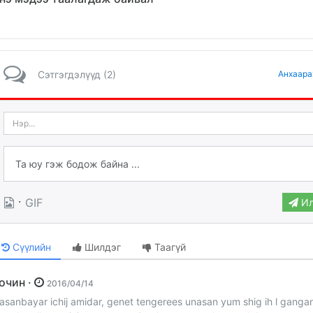
Сэтгэгдэлүүд (2)
Анхаара
·
GIF
Ил
Сүүлийн
Шилдэг
Таагүй
Зочин ·
2016/04/14
asanbayar ichij amidar, genet tengerees unasan yum shig ih l ganga