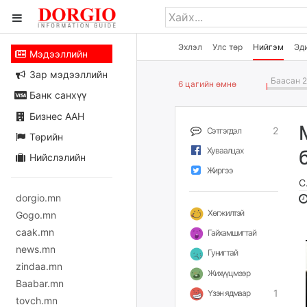
Эхлэл
Улс төр
Нийгэм
Эд
Мэдээллийн
Зар мэдээллийн
Баасан 2
6 цагийн өмнө
Банк санхүү
Бизнес ААН
2
Сэтгэгдэл
Төрийн
Хуваалцах
Нийслэлийн
Жиргээ
С
dorgio.mn
Хөгжилтэй
Gogo.mn
caak.mn
Гайхамшигтай
news.mn
Гунигтай
zindaa.mn
Жихүүцмээр
Baabar.mn
1
Үзэн ядмаар
tovch.mn