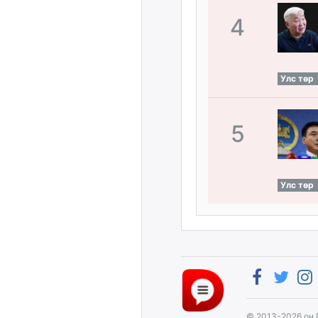
4
Улс төр
5
Улс төр
© 2013-2026 он 