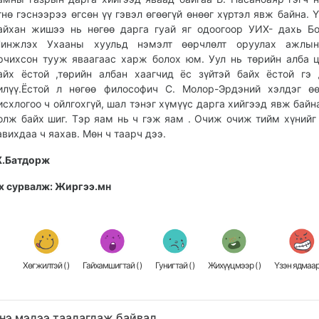
гнө гэснээрээ өгсөн үү гэвэл өгөөгүй өнөөг хүртэл явж байна. Ү
айхан жишээ нь нөгөө дарга гуай яг одоогоор УИХ- дахь Б
инжлэх Ухааны хуульд нэмэлт өөрчлөлт оруулах ажлын
рчихсон тууж яваагаас харж болох юм. Уул нь төрийн алба 
айх ёстой ,төрийн албан хаагчид ёс зүйтэй байх ёстой гэ
илүү.Ёстой л нөгөө философич С. Молор-Эрдэний хэлдэг ө
исхлогоо ч ойлгохгүй, шал тэнэг хүмүүс дарга хийгээд явж байна
олж байх шиг. Тэр яам нь ч гэж яам . Очиж очиж тийм хүнийг
авихдаа ч яахав. Мөн ч таарч дээ.
.Батдорж
х сурвалж: Жиргээ.мн
Хөгжилтэй (
)
Гайхамшигтай (
)
Гунигтай (
)
Жихүүцмээр (
)
Үзэн ядмаар
нэ мэдээ таалагдаж байвал