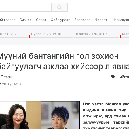
ийн засаг
Бизнес
Спорт
Соёл урлаг
Зөвлөгөө
Чөлөөт
Шар мэдэ
026 08 07
Пүрэв 2026 08 06
Лхагва 2026 08 05
Мягм
Мүүний бантангийн гол зохион
байгуулагч ажлаа хийсээр л явн
.Отгон
Нийгэ
2016-
2026-
2016/04/13
04-
08-
13
08
14:43:16
17:43:05
Нэг хэсэг Монгол ул
шидийн шашин энд 
орж ирж, ард түмэн 
залуучуудын тархий
хүмүүсийг төөрөгдүү