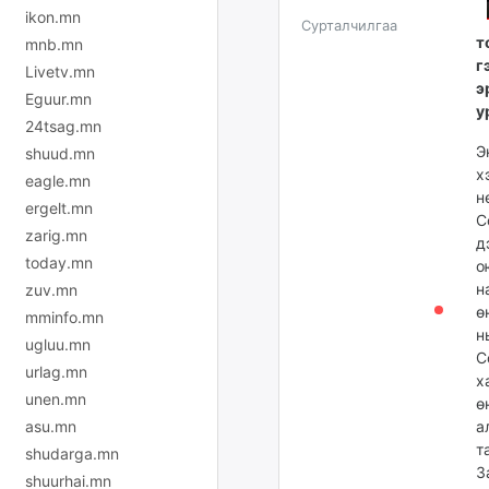
ikon.mn
Сурталчилгаа
т
mnb.mn
г
Livetv.mn
э
Eguur.mn
у
24tsag.mn
Э
shuud.mn
х
eagle.mn
н
ergelt.mn
С
zarig.mn
д
today.mn
о
н
zuv.mn
ө
mminfo.mn
н
ugluu.mn
С
urlag.mn
х
unen.mn
ө
asu.mn
а
т
shudarga.mn
З
shuurhai.mn