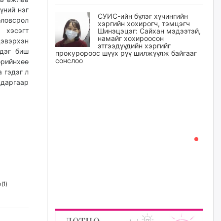
үний нэг
СУИС-ийн бүлэг хүчингийн
оловсрол
хэргийн хохирогч, тэмцэгч
 хэсэгт
Шинэцэцэг: Сайхан мэдээтэй,
намайг хохироосон
цэвэрхэн
этгээдүүдийн хэргийг
 дэг биш
прокуророос шүүх рүү шилжүүлж байгааг
сонслоо
өрийнхөө
 гэдэг л
өчигдѳр
 даргаар
Өчигдрийн байдлаар ₮10000
доош дүнгээр шатахууны
худалдан авалт хийсэн 1500
баримт бүртгэгджээ
өчигдѳр
Шатахуун олголтыг 50,000
төгрөгөөр хязгаарласныг
нэмэгдүүлж 100,000 төгрөгт
хүргэхээр судалж байгаа
 (
1
)
өчигдѳр