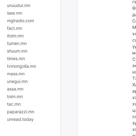
г
unuudur.mn
Ө
isee.mn
д
mglradio.com
С
М
fact.mn
х
itoim.mn
с
tumen.mn
ү
shuum.mn
м
times.mn
С
э
tvmongolia.mn
н
mass.mn
Т
unegui.mn
Х
assa.mn
а
toim.mn
х
х
tac.mn
ц
paparazzi.mn
с
unread.today
з
х
я