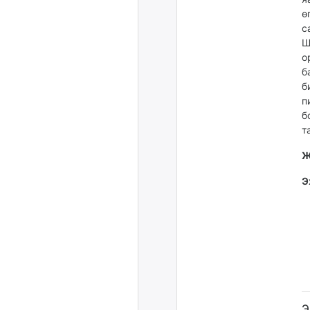
ө
с
Ш
о
б
б
п
б
т
Ж
Э
Э