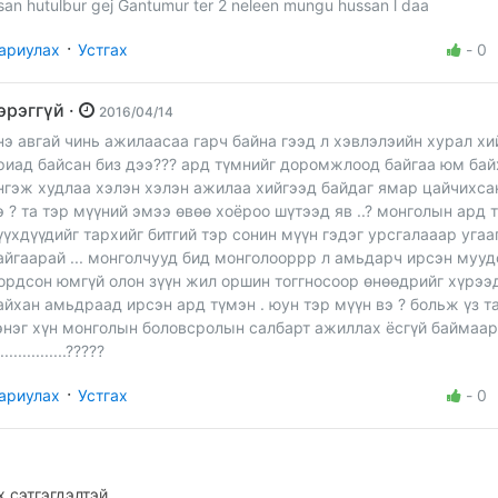
san hutulbur gej Gantumur ter 2 neleen mungu hussan l daa
·
ариулах
Устгах
-
0
хэрэггүй ·
2016/04/14
нэ авгай чинь ажилаасаа гарч байна гээд л хэвлэлэийн хурал х
риад байсан биз дээ??? ард түмнийг доромжлоод байгаа юм бай
нгэж худлаа хэлэн хэлэн ажилаа хийгээд байдаг ямар цайчихса
э ? та тэр мүүний эмээ өвөө хоёроо шүтээд яв ..? монголын ард 
үүхдүүдийг тархийг битгий тэр сонин мүүн гэдэг урсгалааар угаа
айгаарай ... монголчууд бид монголооррр л амьдарч ирсэн мууд
ордсон юмгүй олон зүүн жил оршин тоггносоор өнөөдрийг хүрээ
айхан амьдраад ирсэн ард түмэн . юун тэр мүүн вэ ? больж үз та
энэг хүн монголын боловсролын салбарт ажиллах ёсгүй баймаар
................?????
·
ариулах
Устгах
-
0
 сэтгэгдэлтэй