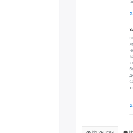
b
Х
э
я
и
в
х
б
д
с
т
..
Х
Их уншсан
Их