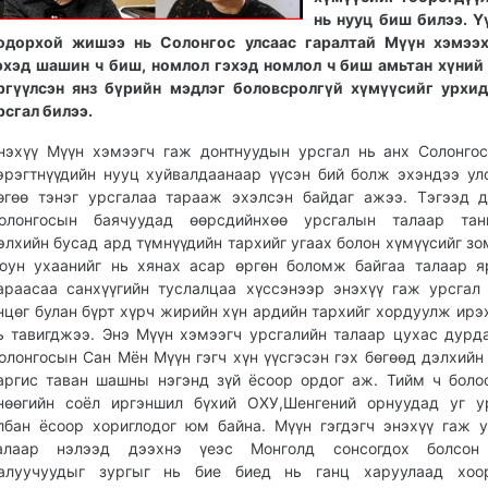
нь нууц биш билээ. Ү
одорхой жишээ нь Солонгос улсаас гаралтай Мүүн хэмээ
эхэд шашин ч биш, номлол гэхэд номлол ч биш амьтан хүний
ргүүлсэн янз бүрийн мэдлэг боловсролгүй хүмүүсийг урхи
рсгал билээ.
нэхүү Мүүн хэмээгч гаж донтнуудын урсгал нь анх Солонго
эрэгтнүүдийн нууц хуйвалдаанаар үүсэн бий болж эхэндээ ул
өгөө тэнэг урсгалаа тарааж эхэлсэн байдаг ажээ. Тэгээд 
олонгосын баячуудад өөрсдийнхөө урсгалын талаар тан
элхийн бусад ард түмнүүдийн тархийг угаах болон хүмүүсийг з
юун ухаанийг нь хянах асар өргөн боломж байгаа талаар 
араасаа санхүүгийн туслалцаа хүссэнээр энэхүү гаж урсгал
нцөг булан бүрт хүрч жирийн хүн ардийн тархийг хордуулж ирэ
ь тавигджээ. Энэ Мүүн хэмээгч урсгалийн талаар цухас дурд
олонгосын Сан Мён Мүүн гэгч хүн үүсгэсэн гэх бөгөөд дэлхийн
аргис таван шашны нэгэнд зүй ёсоор ордог аж. Тийм ч боло
нөөгийн соёл иргэншил бүхий ОХУ,Шенгений орнуудад уг у
лбан ёсоор хориглодог юм байна. Мүүн гэгдэгч энэхүү гаж 
алаар нэлээд дээхнэ үеэс Монголд сонсогдох болсон 
алуучуудыг зургыг нь бие биед нь ганц харуулаад хоо