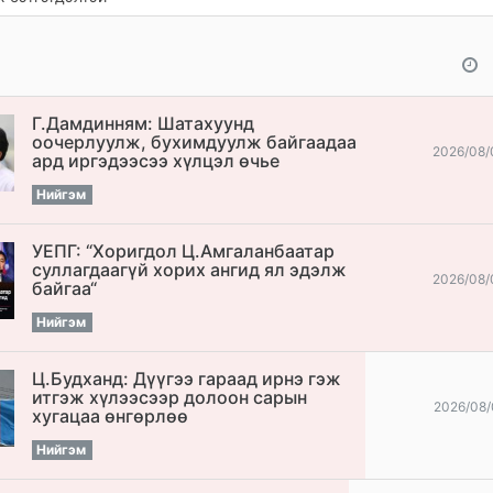
Г.Дамдинням: Шатахуунд
оочерлуулж, бухимдуулж байгаадаа
2026/08/
ард иргэдээсээ хүлцэл өчье
Нийгэм
УЕПГ: “Хоригдол Ц.Амгаланбаатар
cуллагдаагүй хорих ангид ял эдэлж
2026/08/
байгаа“
Нийгэм
Ц.Будханд: Дүүгээ гараад ирнэ гэж
итгэж хүлээсээр долоон сарын
2026/08/
хугацаа өнгөрлөө
Нийгэм