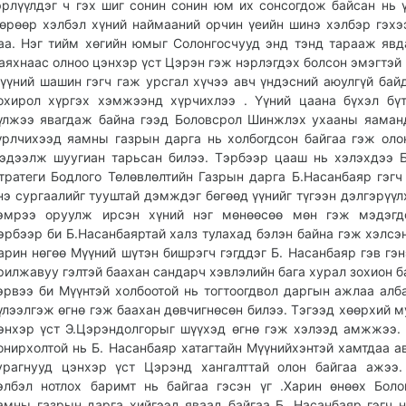
эрлүүлдэг ч гэх шиг сонин сонин юм их сонсогдож байсан нь 
өрөөр хэлбэл хүний наймааний орчин үеийн шинэ хэлбэр гэх
аа. Нэг тийм хөгийн юмыг Солонгосчууд энд тэнд тарааж явд
аяхнаас олноо цэнхэр үст Цэрэн гэж нэрлэгдэх болсон эмэгтэй
үүний шашин гэгч гаж урсгал хүчээ авч үндэсний аюулгүй бай
охирол хүргэх хэмжээнд хүрчихлээ . Үүний цаана бүхэл бү
үлжээ явагдаж байна гээд Боловсрол Шинжлэх ухааны яаман
үрлчихээд яамны газрын дарга нь холбогдсон байгаа гэж оло
эдээлж шуугиан тарьсан билээ. Тэрбээр цааш нь хэлэхдээ
тратеги Бодлого Төлөвлөлтийн Газрын дарга Б.Насанбаяр гэгч
нэ сургаалийг тууштай дэмждэг бөгөөд үүнийг түгээн дэлгэрүүл
эмрээ оруулж ирсэн хүний нэг мөнөөсөө мөн гэж мэдэгд
эрбээр би Б.Насанбаяртай халз тулахад бэлэн байна гэж хэлсэн
арин нөгөө Мүүний шүтэн бишрэгч гэгддэг Б. Насанбаяр гэв гэн
рилжавуу гэлтэй баахан сандарч хэвлэлийн бага хурал зохион б
эрвээ би Мүүнтэй холбоотой нь тогтоогдвол даргын ажлаа алб
үлээлгэж өгнө гэж баахан дөвчигнөсөн билээ. Тэгээд хөөрхий м
энхэр үст Э.Цэрэндолгорыг шүүхэд өгнө гэж хэлээд амжжээ.
онирхолтой нь Б. Насанбаяр хатагтайн Мүүнийхэнтэй хамтдаа а
урагнууд цэнхэр үст Цэрэнд хангалттай олон байгаа ажээ
элбэл нотлох баримт нь байгаа гэсэн үг .Харин өнөөх Бол
амны газрын дарга хийгээд яваад байгаа Б. Насанбаяр гэгч 