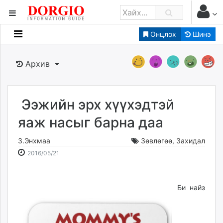
Онцлох
Шинэ
Мэдээллийн
Зар мэдээллийн
Архив
Банк санхүү
Бизнес ААН
Төрийн
Ээжийн эрх хүүхэдтэй
Нийслэлийн
яаж насыг барна даа
З.Энхмаа
Зөвлөгөө
,
Захидал
dorgio.mn
2016-
2026-
2016/05/21
Gogo.mn
05-
08-
caak.mn
21
07
news.mn
12:41:27
10:52:57
Би найз
zindaa.mn
Baabar.mn
tovch.mn