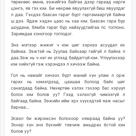
төрөхөөс өмнө, ээжийгээ байгаа дээр гараад нарги
unuudur.mn
цэнгэ, яв гэх юм. Би нөхрөө явуулахгүй биш явуулдаг
isee.mn
л даа. Гэхдээ баасан гараг бүрт гаргамааргүй байна
mglradio.com
ш дээ. Ядаж хэдэн цаас нь хаа юм. Баасан гара бүр
шоудана, бямба гараг бүр найзуудтайгаа пс тоглоно.
fact.mn
Заримдаа хоногоор тоглодог.
itoim.mn
tumen.mn
Энэ мэтээр жижиг ч юм шиг хэрнээ асуудал их
shuum.mn
байнаа. Ээжтэй нь 2уулаа байхаар гайгүй л байна л
даа.Ээж нь ч нэг их үглээд байдаггүй юм. Үглүүлэхээр
times.mn
юм хийхгүй гэж хэрэндээ л хичээж байна.
tvmongolia.mn
mass.mn
Гол нь намайг хичээх бүрт манай хүн улам л орж
unegui.mn
гарах нь нэмэгдээд, цаашаа болоод байх шиг
санагдаад байна. Нөхөртөө хэлэх гэхээр бас хэрүүл
assa.mn
болох юм болов уу? Гээд хэлэхгүй чимээгүй л
toim.mn
байгаад байна. Ээжийн ийм эрх хүүхэдтэй яаж насыг
tac.mn
барнаа...
paparazzi.mn
Эсвэл би жирэмсэн болохоор хямраад байна уу?
unread.today
Эхнэр хүн энэ бүхнийг тэвчиж амьдрах ёстой юм
болов уу?