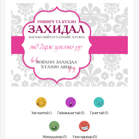
Хөгжилтэй (
)
Гайхамшигтай (
1
)
Гунигтай (
1
)
Жихүүцмээр (
1
)
Үзэн ядмаар (
0
)