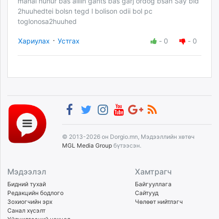
manai nuhur bas ailiin gants bas garj ordog bsan Say bid
2huuhedtei bolsn tegd l bolison odii bol pc
toglonosa2huuhed
·
Хариулах
Устгах
-
0
-
0
© 2013-2026 он Dorgio.mn, Мэдээллийн хөтөч
MGL Media Group
бүтээсэн.
Мэдээлэл
Хамтрагч
Бидний тухай
Байгууллага
Редакцийн бодлого
Сайтууд
Зохиогчийн эрх
Чөлөөт нийтлэгч
Санал хүсэлт