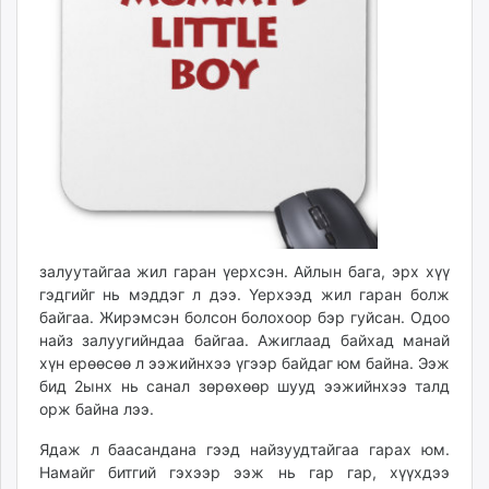
ikon.mn
mnb.mn
Livetv.mn
Eguur.mn
24tsag.mn
shuud.mn
eagle.mn
ergelt.mn
zarig.mn
today.mn
залуутайгаа жил гаран үерхсэн. Айлын бага, эрх хүү
zuv.mn
гэдгийг нь мэддэг л дээ. Үерхээд жил гаран болж
mminfo.mn
байгаа. Жирэмсэн болсон болохоор бэр гуйсан. Одоо
найз залуугийндаа байгаа. Ажиглаад байхад манай
ugluu.mn
хүн ерөөсөө л ээжийнхээ үгээр байдаг юм байна. Ээж
urlag.mn
бид 2ынх нь санал зөрөхөөр шууд ээжийнхээ талд
unen.mn
орж байна лээ.
asu.mn
Ядаж л баасандана гээд найзуудтайгаа гарах юм.
shudarga.mn
Намайг битгий гэхээр ээж нь гар гар, хүүхдээ
shuurhai.mn