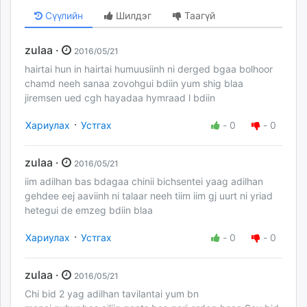
Сүүлийн
Шилдэг
Таагүй
zulaa ·
2016/05/21
hairtai hun in hairtai humuusiinh ni derged bgaa bolhoor
chamd neeh sanaa zovohgui bdiin yum shig blaa
jiremsen ued cgh hayadaa hymraad l bdiin
·
Хариулах
Устгах
-
0
-
0
zulaa ·
2016/05/21
iim adilhan bas bdagaa chinii bichsentei yaag adilhan
gehdee eej aaviinh ni talaar neeh tiim iim gj uurt ni yriad
hetegui de emzeg bdiin blaa
·
Хариулах
Устгах
-
0
-
0
zulaa ·
2016/05/21
Chi bid 2 yag adilhan tavilantai yum bn