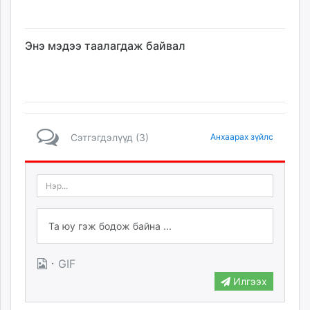
Энэ мэдээ таалагдаж байвал
Сэтгэгдэлүүд (3)
Анхаарах зүйлс
·
GIF
Илгээх