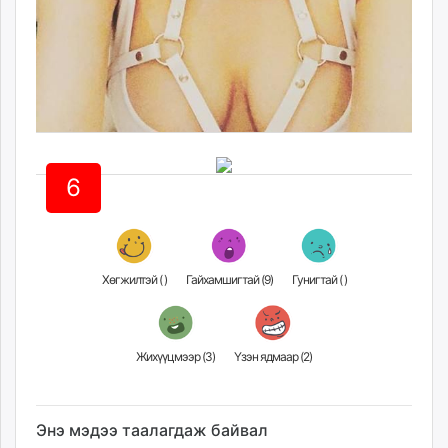
6
Хөгжилтэй (
)
Гайхамшигтай (
9
)
Гунигтай (
)
Жихүүцмээр (
3
)
Үзэн ядмаар (
2
)
Энэ мэдээ таалагдаж байвал