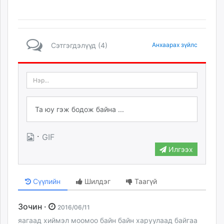
Сэтгэгдэлүүд (4)
Анхаарах зүйлс
·
GIF
Илгээх
Сүүлийн
Шилдэг
Таагүй
Зочин ·
2016/06/11
яагаад хиймэл моомоо байн байн харуулаад байгаа