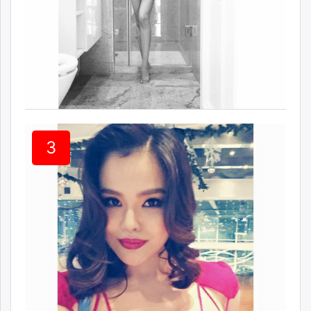
unuudur.mn
isee.mn
mglradio.com
fact.mn
itoim.mn
tumen.mn
shuum.mn
times.mn
3
tvmongolia.mn
mass.mn
unegui.mn
assa.mn
toim.mn
tac.mn
paparazzi.mn
unread.today