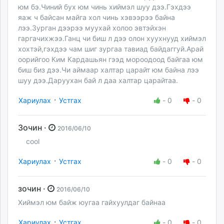
юм бэ.Чиний бух юм чинь хиймэл шуу дээ.Гэхдээ
яаж ч байсан майга хол чинь хэвээрээ байна
лээ.Зурган дээрээ муухай холоо эвтэйхэн
гаргачихжээ.Ганц чи биш л дээ олон хуухнууд хиймэл
хохтэй,гэхдээ чам шиг зургаа тавиад байдаггуй.Арай
оорийгоо Ким Кардашьян гээд мороодоод байгаа юм
биш биз дээ.Чи аймаар халтар царайт юм байна лээ
шуу дээ.Даруухан бай л даа халтар царайтаа.
·
Хариулах
Устгах
-
0
-
0
Зочин ·
2016/06/10
cool
·
Хариулах
Устгах
-
0
-
0
зочин ·
2016/06/10
Хиймэл юм байж юугаа гайхуулдаг байнаа
·
Хариулах
Устгах
-
0
-
0