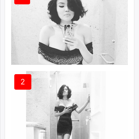
ikon.mn
mnb.mn
Livetv.mn
Eguur.mn
24tsag.mn
shuud.mn
eagle.mn
ergelt.mn
zarig.mn
today.mn
2
zuv.mn
mminfo.mn
ugluu.mn
urlag.mn
unen.mn
asu.mn
shudarga.mn
shuurhai.mn