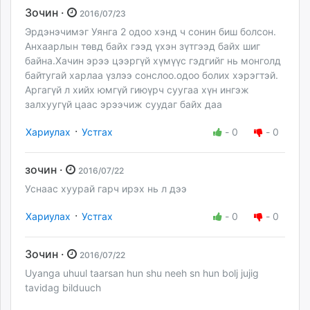
Зочин ·
2016/07/23
Эрдэнэчимэг Уянга 2 одоо хэнд ч сонин биш болсон.
Анхаарлын төвд байх гээд үхэн зүтгээд байх шиг
байна.Хачин эрээ цээргүй хүмүүс гэдгийг нь монголд
байтугай харлаа үзлээ сонслоо.одоо болих хэрэгтэй.
Аргагүй л хийх юмгүй гиюүрч суугаа хүн ингэж
залхуугүй цаас эрээчиж суудаг байх даа
·
Хариулах
Устгах
-
0
-
0
зочин ·
2016/07/22
Уснаас хуурай гарч ирэх нь л дээ
·
Хариулах
Устгах
-
0
-
0
Зочин ·
2016/07/22
Uyanga uhuul taarsan hun shu neeh sn hun bolj jujig
tavidag bilduuch