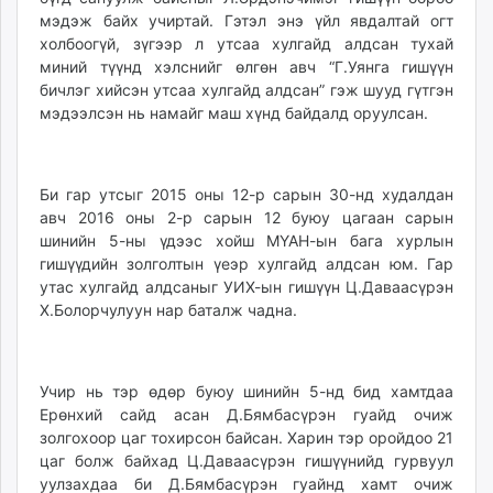
мэдэж байх учиртай. Гэтэл энэ үйл явдалтай огт
холбоогүй, зүгээр л утсаа хулгайд алдсан тухай
миний түүнд хэлснийг өлгөн авч “Г.Уянга гишүүн
бичлэг хийсэн утсаа хулгайд алдсан” гэж шууд гүтгэн
мэдээлсэн нь намайг маш хүнд байдалд оруулсан.
Би гар утсыг 2015 оны 12-р сарын 30-нд худалдан
авч 2016 оны 2-р сарын 12 буюу цагаан сарын
шинийн 5-ны үдээс хойш МҮАН-ын бага хурлын
гишүүдийн золголтын үеэр хулгайд алдсан юм. Гар
утас хулгайд алдсаныг УИХ-ын гишүүн Ц.Даваасүрэн
Х.Болорчулуун нар баталж чадна.
Учир нь тэр өдөр буюу шинийн 5-нд бид хамтдаа
Ерөнхий сайд асан Д.Бямбасүрэн гуайд очиж
золгохоор цаг тохирсон байсан. Харин тэр оройдоо 21
цаг болж байхад Ц.Даваасүрэн гишүүнийд гурвуул
уулзахдаа би Д.Бямбасүрэн гуайнд хамт очиж