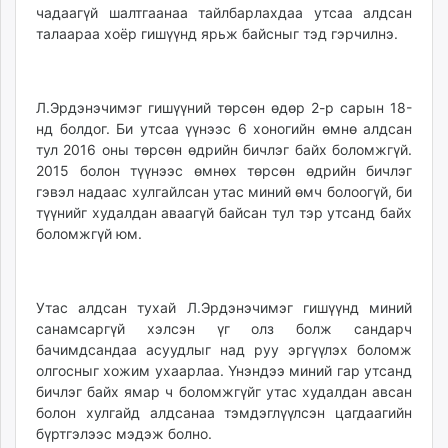
чадаагүй шалтгаанаа тайлбарлахдаа утсаа алдсан
талаараа хоёр гишүүнд ярьж байсныг тэд гэрчилнэ.
Л.Эрдэнэчимэг гишүүний төрсөн өдөр 2-р сарын 18-
нд болдог. Би утсаа үүнээс 6 хоногийн өмнө алдсан
тул 2016 оны төрсөн өдрийн бичлэг байх боломжгүй.
2015 болон түүнээс өмнөх төрсөн өдрийн бичлэг
гэвэл надаас хулгайлсан утас миний өмч болоогүй, би
түүнийг худалдан аваагүй байсан тул тэр утсанд байх
боломжгүй юм.
Утас алдсан тухай Л.Эрдэнэчимэг гишүүнд миний
санамсаргүй хэлсэн үг олз болж сандарч
бачимдсандаа асуудлыг над руу эргүүлэх боломж
олгосныг хожим ухаарлаа. Үнэндээ миний гар утсанд
бичлэг байх ямар ч боломжгүйг утас худалдан авсан
болон хулгайд алдсанаа тэмдэглүүлсэн цагдаагийн
бүртгэлээс мэдэж болно.