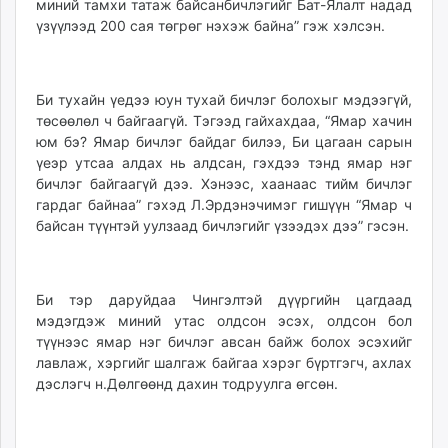
миний тамхи татаж байсанбичлэгийг Бат-Ялалт надад
үзүүлээд 200 сая төгрөг нэхэж байна” гэж хэлсэн.
Би тухайн үедээ юун тухай бичлэг болохыг мэдээгүй,
төсөөлөл ч байгаагүй. Тэгээд гайхахдаа, “Ямар хачин
юм бэ? Ямар бичлэг байдаг билээ, Би цагаан сарын
үеэр утсаа алдах нь алдсан, гэхдээ тэнд ямар нэг
бичлэг байгаагүй дээ. Хэнээс, хаанаас тийм бичлэг
гардаг байнаа” гэхэд Л.Эрдэнэчимэг гишүүн “Ямар ч
байсан түүнтэй уулзаад бичлэгийг үзээдэх дээ” гэсэн.
Би тэр даруйдаа Чингэлтэй дүүргийн цагдаад
мэдэгдэж миний утас олдсон эсэх, олдсон бол
түүнээс ямар нэг бичлэг авсан байж болох эсэхийг
лавлаж, хэргийг шалгаж байгаа хэрэг бүртгэгч, ахлах
дэслэгч н.Дөлгөөнд дахин тодруулга өгсөн.