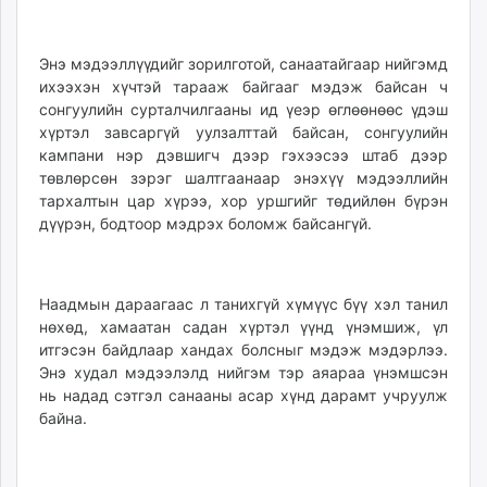
Энэ мэдээллүүдийг зорилготой, санаатайгаар нийгэмд
ихээхэн хүчтэй тарааж байгааг мэдэж байсан ч
сонгуулийн сурталчилгааны ид үеэр өглөөнөөс үдэш
хүртэл завсаргүй уулзалттай байсан, сонгуулийн
кампани нэр дэвшигч дээр гэхээсээ штаб дээр
төвлөрсөн зэрэг шалтгаанаар энэхүү мэдээллийн
тархалтын цар хүрээ, хор уршгийг төдийлөн бүрэн
дүүрэн, бодтоор мэдрэх боломж байсангүй.
Наадмын дараагаас л танихгүй хүмүүс бүү хэл танил
нөхөд, хамаатан садан хүртэл үүнд үнэмшиж, үл
итгэсэн байдлаар хандах болсныг мэдэж мэдэрлээ.
Энэ худал мэдээлэлд нийгэм тэр аяараа үнэмшсэн
нь надад сэтгэл санааны асар хүнд дарамт учруулж
байна.