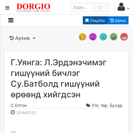
Онцлох
Шинэ
Мэдээллийн
Зар мэдээллийн
Архив
Банк санхүү
Бизнес ААН
Төрийн
Г.Уянга: Л.Эрдэнэчимэг
Нийслэлийн
гишүүний бичлэг
Су.Батболд гишүүний
dorgio.mn
өрөөнд хийгдсэн
Gogo.mn
caak.mn
С.Отгон
Улс төр
,
Бусад
news.mn
2016-
2026-
2016/07/22
zindaa.mn
07-
08-
Baabar.mn
22
07
tovch.mn