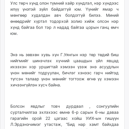
Улс төрч хүнд олон түмний хайр хүндлэл, нэр хүндээс
илүү үнэтэй зүйл байдаггүй юм. Үүнийг ямар ч
мөнгөөр худалдан авч болдоггүй билээ. Миний
өнөөдрийг хүртэл тодорхой золио хийж олсон нэр
хүнд байгаа бол тэр л надад байгаа цорын ганц өмч
юм.
Энэ нь зөвхөн хувь хүн Г.Уянгын нэр төр төдий биш
нийгмийг шинэчлэх хүчний цаашдын үйл явцад
ихээхэн хор уршигтай хэмээн үзэж энэ асуудлын
үнэн мөнийг тодруулан, бичлэг хэнээс гарч нийтэд
түгсэн талаар үнэн мөнийг тогтоож өгнө үү хэмээн
хичээнгүйлэн хүсч байна.
Болсон явдлыг товч дурдвал , сонгуулийн
сурталчилгаа эхлэхээс өмнө 6-р сарын 6-ны даваа
гарагийн орой 22 цагаас хойш УИХ-ын гишүүн
Л.Эрдэнэчимэг утастаж, “Бид нар хамт байхдаа