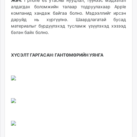
Жич:
I phone 6s утасны нууцлал, түүнээс мэдээлэл
алдагдах боломжийн талаар тодруулахаар Apple
компанид хандаж байгаа болно. Мэдээллийг ирсэн
даруйд нь хүргүүлнэ. Шаардлагатай бусад
материалыг бүрдүүлэхэд тусламж үзүүлэхэд хэзээд
бэлэн байх болно.
ХҮСЭЛТ ГАРГАСАН: ГАНТӨМӨРИЙН УЯНГА