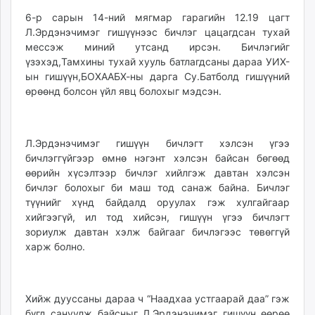
6-р сарын 14-ний мягмар гарагийн 12.19 цагт
Л.Эрдэнэчимэг гишүүнээс бичлэг цацагдсан тухай
мессэж миний утсанд ирсэн. Бичлэгийг
үзэхэд,Тамхины тухай хууль батлагдсаны дараа УИХ-
ын гишүүн,БОХААБХ-ны дарга Су.Батболд гишүүний
өрөөнд болсон үйл явц болохыг мэдсэн.
Л.Эрдэнэчимэг гишүүн бичлэгт хэлсэн үгээ
бичлэггүйгээр өмнө нэгэнт хэлсэн байсан бөгөөд
өөрийн хүсэлтээр бичлэг хийлгэж давтан хэлсэн
бичлэг болохыг би маш тод санаж байна. Бичлэг
түүнийг хүнд байдалд оруулах гэж хулгайгаар
хийгээгүй, ил тод хийсэн, гишүүн үгээ бичлэгт
зориулж давтан хэлж байгааг бичлэгээс төвөггүй
харж болно.
Хийж дууссаны дараа ч “Наадхаа устгаарай даа” гэж
бүгд сануулж байсныг Л.Эрдэнэчимэг гишүүн өөрөө