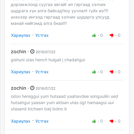
доромжлоод суугаа авгайг ил гаргаад хэлчих
шудрага хүн алга байхад!!юу уучлалт гуйх вэ?!!
үнэхээр ингээд гаргаад хэлчих шударга улсууд
манай нийгэмд алга бнаа!!!
·
Хариулах
Устгах
-
0
-
0
zochin ·
2016/07/22
gishuni utas hench hulgail j chadahgui
·
Хариулах
Устгах
-
0
-
0
zochin ·
2016/07/22
odoo hereggui yum hutsaad yaahavdee songuuliin ued
hutsahgui yaasan yum aldsan utas ogt hamaagui uur
utasand bichsen baij bolno b
·
Хариулах
Устгах
-
0
-
0