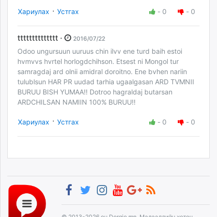
·
Хариулах
Устгах
-
0
-
0
tttttttttttttt ·
2016/07/22
Odoo ungursuun uuruus chin ilvv ene turd baih estoi
hvmvvs hvrtel horlogdchihson. Etsest ni Mongol tur
samragdaj ard olnii amidral doroitno. Ene bvhen nariin
tulublsun HAR PR uudad tarhia ugaalgasan ARD TVMNII
BURUU BISH YUMAA!! Dotroo hagraldaj butarsan
ARDCHILSAN NAMIIN 100% BURUU!!
·
Хариулах
Устгах
-
0
-
0
© 2013-2026 он Dorgio.mn, Мэдээллийн хөтөч