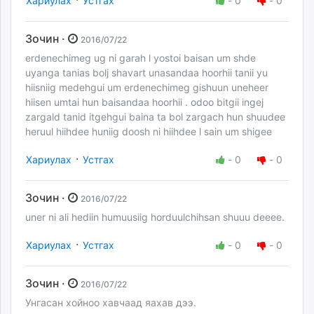
Хариулах
Устгах
-
0
-
0
Зочин ·
2016/07/22
erdenechimeg ug ni garah l yostoi baisan um shde
uyanga tanias bolj shavart unasandaa hoorhii tanii yu
hiisniig medehgui um erdenechimeg gishuun uneheer
hiisen umtai hun baisandaa hoorhii . odoo bitgii ingej
zargald tanid itgehgui baina ta bol zargach hun shuudee
heruul hiihdee huniig doosh ni hiihdee l sain um shigee
·
Хариулах
Устгах
-
0
-
0
Зочин ·
2016/07/22
uner ni ali hediin humuusiig horduulchihsan shuuu deeee.
·
Хариулах
Устгах
-
0
-
0
Зочин ·
2016/07/22
Унгасан хойноо хавчаад яахав дээ.