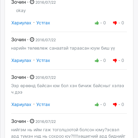
Зочин ·
2016/07/22
okay
·
Хариулах
Устгах
-
0
-
0
Зочин ·
2016/07/22
нарийн төлөвлөж санаатай тараасан юум биш үү
·
Хариулах
Устгах
-
0
-
0
Зочин ·
2016/07/22
Ээр өрөөнд байсан юм бол хэн бичиж байсныг хэлээ
ч дээ
·
Хариулах
Устгах
-
0
-
0
Зочин ·
2016/07/22
нийгэм нь ийм гаж тоголцоотой болсон юму?эсвэл
ард түмэн нүд нь сохроо юу?!!!!хөшигний ард биднийг