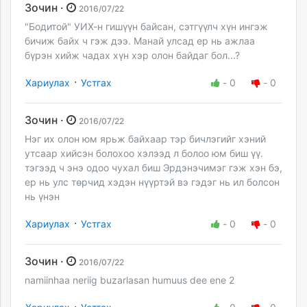
Зочин ·
2016/07/22
"Бодитой" УИХ-н гишүүн байсан, сэтгүүлч хүн ингэж
бичиж байх ч гэж дээ. Манай улсад ер нь ажлаа
бүрэн хийж чадах хүн хэр олон байдаг бол...?
·
Хариулах
Устгах
-
0
-
0
Зочин ·
2016/07/22
Нэг их олон юм ярьж байхаар тэр бичлэгийг хэний
утсаар хийсэн болохоо хэлээд л болоо юм биш үү.
тэгээд ч энэ одоо чухал биш Эрдэнэчимэг гэж хэн бэ,
ер нь улс төрчид хэдэн нүүртэй вэ гэдэг нь ил болсон
нь үнэн
·
Хариулах
Устгах
-
0
-
0
Зочин ·
2016/07/22
namiinhaa neriig buzarlasan humuus dee ene 2
·