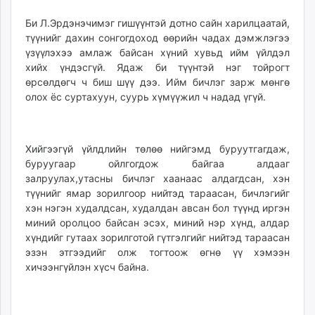
Би Л.Эрдэнэчимэг гишүүнтэй дотно сайн харилцаатай,
түүнийг дахин сонгогдоход өөрийн чадах дэмжлэгээ
үзүүлэхээ амлаж байсан хүний хувьд ийм үйлдэл
хийх үндэсгүй. Ядаж би түүнтэй нэг тойрогт
өрсөлдөгч ч биш шүү дээ. Ийм бичлэг зарж мөнгө
олох ёс суртахуун, суурь хүмүүжил ч надад үгүй.
Хийгээгүй үйлдлийн төлөө нийгэмд буруутгагдаж,
буруугаар ойлгогдож байгаа алдааг
залруулах,утасны бичлэг хаанаас алдагдсан, хэн
түүнийг ямар зорилгоор нийтэд тараасан, бичлэгийг
хэн нэгэн худалдсан, худалдан авсан бол түүнд иргэн
миний оролцоо байсан эсэх, миний нэр хүнд, алдар
хүндийг гутаах зорилготой гүтгэлгийг нийтэд тараасан
эзэн этгээдийг олж тогтоож өгнө үү хэмээн
хичээнгүйлэн хүсч байна.