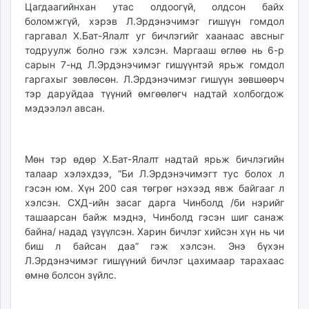
Цагдаагийнхан утас олдоогүй, олдсон байх
боломжгүй, хэрэв Л.Эрдэнэчимэг гишүүн гомдол
гаргавал Х.Бат-Ялалт уг бичлэгийг хаанаас авсныг
тодруулж болно гэж хэлсэн. Маргааш өглөө нь 6-р
сарын 7-нд Л.Эрдэнэчимэг гишүүнтэй ярьж гомдол
гаргахыг зөвлөсөн. Л.Эрдэнэчимэг гишүүн зөвшөөрч
тэр даруйдаа түүний өмгөөлөгч надтай холбогдож
мэдээлэл авсан.
Мөн тэр өдөр Х.Бат-Ялалт надтай ярьж бичлэгийн
талаар хэлэхдээ, “Би Л.Эрдэнэчимэгт тус болох л
гэсэн юм. Хүн 200 сая төгрөг нэхээд явж байгааг л
хэлсэн. СХД-ийн засаг дарга Чинболд /би нэрийг
ташаарсан байж мэднэ, Чинболд гэсэн шиг санаж
байна/ надад үзүүлсэн. Харин бичлэг хийсэн хүн нь чи
биш л байсан даа” гэж хэлсэн. Энэ бүхэн
Л.Эрдэнэчимэг гишүүний бичлэг цахимаар тарахаас
өмнө болсон зүйлс.