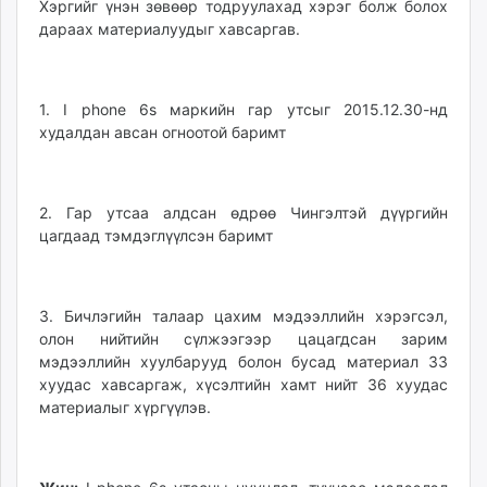
Хэргийг үнэн зөвөөр тодруулахад хэрэг болж болох
дараах материалуудыг хавсаргав.
1. I phоne 6s маркийн гар утсыг 2015.12.30-нд
худалдан авсан огноотой баримт
2. Гар утсаа алдсан өдрөө Чингэлтэй дүүргийн
цагдаад тэмдэглүүлсэн баримт
3. Бичлэгийн талаар цахим мэдээллийн хэрэгсэл,
олон нийтийн сүлжээгээр цацагдсан зарим
мэдээллийн хуулбарууд болон бусад материал 33
хуудас хавсаргаж, хүсэлтийн хамт нийт 36 хуудас
материалыг хүргүүлэв.