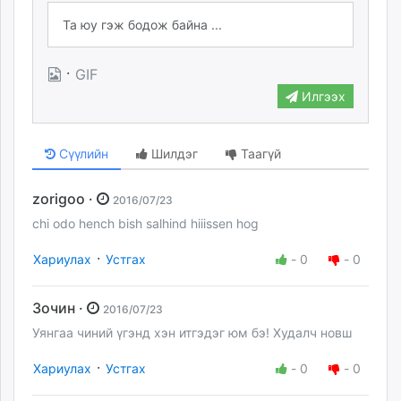
·
GIF
Илгээх
Сүүлийн
Шилдэг
Таагүй
zorigoo ·
2016/07/23
chi odo hench bish salhind hiiissen hog
·
Хариулах
Устгах
-
0
-
0
Зочин ·
2016/07/23
Уянгаа чиний үгэнд хэн итгэдэг юм бэ! Худалч новш
·
Хариулах
Устгах
-
0
-
0