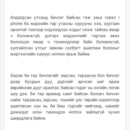
Алдагдсан утсанд бичлэг байсан гэж үзье гэвэл I
phone 6s маркийн гар утасны хурууны хээ, зургаан
оронтой тоогоор кодлогдсон кодыг нээж тайлах ямар
ч боломжгүй, доторх мэдээллийг гаргаж авах
бололцоо ямар ч тохиолдлоор байх боломжгүй,
хулгайлсан утсыг зөвхөн сэлбэгт ашиглаж болохыг
мэргэжлийн хүмүүс нотлон ярьж байна.
Хэрэв би тэр бичлэгийг зарсан, тараасан бол бичлэг
дээр бусдын дуу, дүрсийг арчсан шиг ядаж
өөрийнхөө дууг арилгах байсан гэдэг нь энгийн логик
шүү дээ. Би тэр өрөөнд хамт байсан боловч бичлэг
хийж тараасан, зарсан, түүнийг улс төрийн зорилгоор
ашигласан хүн нь би биш гэдгийг нийгэмд, намайг
дэмждэг олон түмэндээ нотлох зайлшгүй чухал
шаардлага байна.