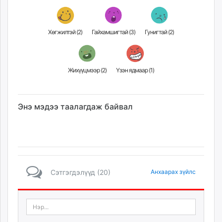
Хөгжилтэй (
2
)
Гайхамшигтай (
3
)
Гунигтай (
2
)
Жихүүцмээр (
2
)
Үзэн ядмаар (
1
)
Энэ мэдээ таалагдаж байвал
Сэтгэгдэлүүд (20)
Анхаарах зүйлс