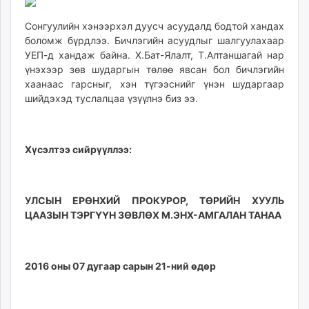
09:33:09
05:59:04
ikon.mn
Сонгуулийн хэнээрхэл дуусч асуудалд бодтой хандах
mnb.mn
боломж бүрдлээ. Бичлэгийн асуудлыг шалгуулахаар
Livetv.mn
УЕП-д хандаж байна. Х.Бат-Ялалт, Т.Алтаншагай нар
Eguur.mn
үнэхээр зөв шударгын төлөө явсан бол бичлэгийн
24tsag.mn
хаанаас гарсныг, хэн түгээснийг үнэн шударгаар
shuud.mn
шийдэхэд туслалцаа үзүүлнэ биз ээ.
eagle.mn
ergelt.mn
zarig.mn
Хүсэлтээ сийрүүллээ:
today.mn
zuv.mn
mminfo.mn
УЛСЫН ЕРӨНХИЙ ПРОКУРОР, ТӨРИЙН ХУУЛЬ
ЦААЗЫН ТЭРГҮҮН ЗӨВЛӨХ М.ЭНХ-АМГАЛАН ТАНАА
ugluu.mn
urlag.mn
unen.mn
2016 оны 07 дугаар сарын 21-ний өдөр
asu.mn
shudarga.mn
shuurhai.mn