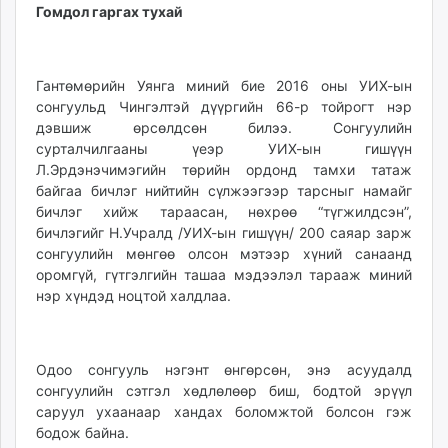
Гомдол гаргах тухай
unuudur.mn
isee.mn
mglradio.com
Гантөмөрийн Уянга миний бие 2016 оны УИХ-ын
fact.mn
сонгуульд Чингэлтэй дүүргийн 66-р тойрогт нэр
itoim.mn
дэвшиж өрсөлдсөн билээ. Сонгуулийн
tumen.mn
сурталчилгааны үеэр УИХ-ын гишүүн
shuum.mn
Л.Эрдэнэчимэгийн төрийн ордонд тамхи татаж
байгаа бичлэг нийтийн сүлжээгээр тарсныг намайг
times.mn
бичлэг хийж тараасан, нөхрөө “түгжилдсэн”,
tvmongolia.mn
бичлэгийг Н.Учралд /УИХ-ын гишүүн/ 200 саяар зарж
mass.mn
сонгуулийн мөнгөө олсон мэтээр хүний санаанд
unegui.mn
оромгүй, гүтгэлгийн ташаа мэдээлэл тарааж миний
assa.mn
нэр хүндэд ноцтой халдлаа.
toim.mn
tac.mn
paparazzi.mn
Одоо сонгууль нэгэнт өнгөрсөн, энэ асуудалд
сонгуулийн сэтгэл хөдлөлөөр биш, бодтой эрүүл
unread.today
саруул ухаанаар хандах боломжтой болсон гэж
бодож байна.