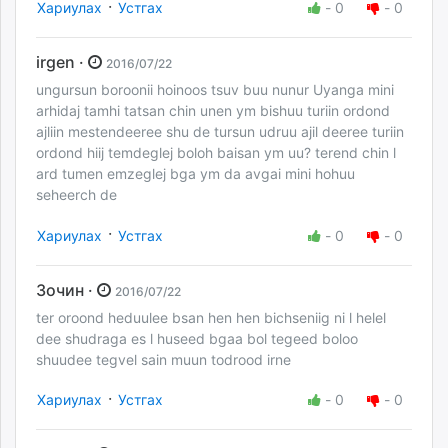
·
Хариулах
Устгах
-
0
-
0
irgen ·
2016/07/22
ungursun boroonii hoinoos tsuv buu nunur Uyanga mini
arhidaj tamhi tatsan chin unen ym bishuu turiin ordond
ajliin mestendeeree shu de tursun udruu ajil deeree turiin
ordond hiij temdeglej boloh baisan ym uu? terend chin l
ard tumen emzeglej bga ym da avgai mini hohuu
seheerch de
·
Хариулах
Устгах
-
0
-
0
Зочин ·
2016/07/22
ter oroond heduulee bsan hen hen bichseniig ni l helel
dee shudraga es l huseed bgaa bol tegeed boloo
shuudee tegvel sain muun todrood irne
·
Хариулах
Устгах
-
0
-
0