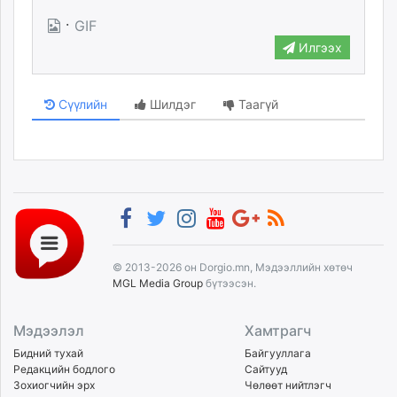
unuudur.mn
·
GIF
isee.mn
Илгээх
mglradio.com
fact.mn
Сүүлийн
Шилдэг
Таагүй
itoim.mn
tumen.mn
shuum.mn
times.mn
tvmongolia.mn
mass.mn
unegui.mn
assa.mn
© 2013-2026 он Dorgio.mn, Мэдээллийн хөтөч
toim.mn
MGL Media Group
бүтээсэн.
tac.mn
paparazzi.mn
Мэдээлэл
Хамтрагч
unread.today
Бидний тухай
Байгууллага
Редакцийн бодлого
Сайтууд
Зохиогчийн эрх
Чөлөөт нийтлэгч