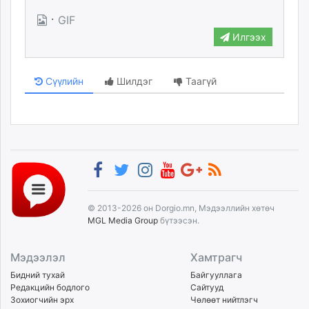
unuudur.mn
·
GIF
isee.mn
Илгээх
mglradio.com
fact.mn
Сүүлийн
Шилдэг
Таагүй
itoim.mn
tumen.mn
shuum.mn
times.mn
tvmongolia.mn
mass.mn
unegui.mn
assa.mn
© 2013-2026 он Dorgio.mn, Мэдээллийн хөтөч
toim.mn
MGL Media Group
бүтээсэн.
tac.mn
paparazzi.mn
Мэдээлэл
Хамтрагч
unread.today
Бидний тухай
Байгууллага
Редакцийн бодлого
Сайтууд
Зохиогчийн эрх
Чөлөөт нийтлэгч