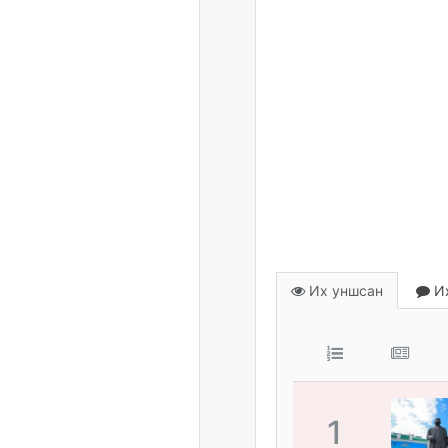
Их уншсан
Их
1