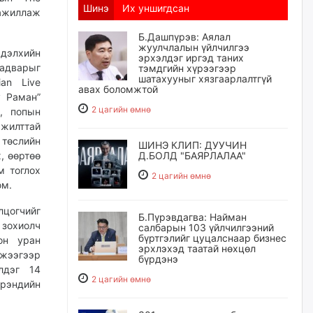
Шинэ
Их уншигдсан
 ажиллаж
Б.Дашпүрэв: Аялал
жуулчлалын үйлчилгээ
дэлхийн
эрхэлдэг иргэд таних
чадварыг
тэмдгийн хүрээгээр
шатахууныг хязгаарлалтгүй
an Live
авах боломжтой
у Раман”
2 цагийн өмнө
, попын
жилттай
 төслийн
ШИНЭ КЛИП: ДУУЧИН
, өөртөө
Д.БОЛД "БАЯРЛАЛАА"
м тоглох
2 цагийн өмнө
юм.
цогчийг
Б.Пүрэвдагва: Найман
зохиолч
салбарын 103 үйлчилгээний
бүртгэлийг цуцалснаар бизнес
он уран
эрхлэхэд таатай нөхцөл
жээгээр
бүрдэнэ
лдэг 14
2 цагийн өмнө
брэндийн