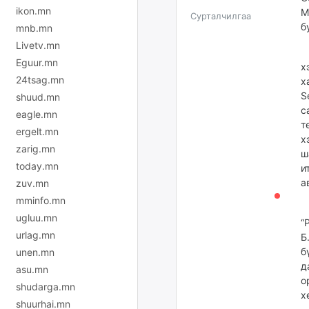
ikon.mn
M
Сурталчилгаа
б
mnb.mn
Livetv.mn
Р
Eguur.mn
х
24tsag.mn
х
S
shuud.mn
с
eagle.mn
т
ergelt.mn
х
zarig.mn
ш
today.mn
и
а
zuv.mn
mminfo.mn
Э
ugluu.mn
“
urlag.mn
Б
б
unen.mn
д
asu.mn
о
shudarga.mn
х
shuurhai.mn