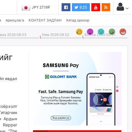
625
JPY 27.19₮
э
ярилцлага
КОНТЕНТ ЗАДЛАН
Хятад орноор
аа 2026 08 03
Ням 2026 08 02
Бямба 2026 08 01
ийг
йл явдал
соёрхолт
итарчин
н Ардын
, Repper
рын “The