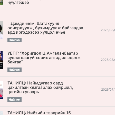
нүүлгэжээ
Г.Дамдинням: Шатахуунд
оочерлуулж, бухимдуулж байгаадаа
2026/08/
ард иргэдээсээ хүлцэл өчье
Нийгэм
УЕПГ: “Хоригдол Ц.Амгаланбаатар
cуллагдаагүй хорих ангид ял эдэлж
2026/08/
байгаа“
Нийгэм
ТАНИЛЦ: Наймдугаар сард
цахилгаан хязгаарлах байршил,
2026/07/
цагийн хуваарь
Нийгэм
ТАНИЛЦ: Нийтийн тээврийн 15