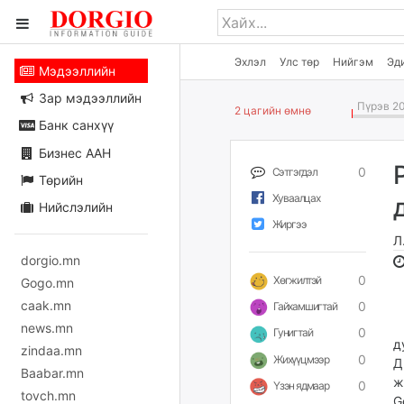
Эхлэл
Улс төр
Нийгэм
Эд
Мэдээллийн
Зар мэдээллийн
Пүрэв 20
2 цагийн өмнө
Банк санхүү
Бизнес ААН
0
Сэтгэгдэл
Төрийн
Хуваалцах
Нийслэлийн
Жиргээ
Л
dorgio.mn
0
Хөгжилтэй
Gogo.mn
caak.mn
0
Гайхамшигтай
news.mn
0
Гунигтай
д
zindaa.mn
0
Жихүүцмээр
Д
Baabar.mn
ж
0
Үзэн ядмаар
tovch.mn
G