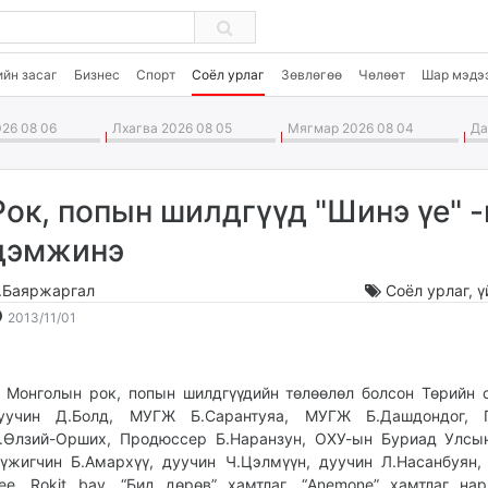
ийн засаг
Бизнес
Спорт
Соёл урлаг
Зөвлөгөө
Чөлөөт
Шар мэдэ
26 08 06
Лхагва 2026 08 05
Мягмар 2026 08 04
Дав
Рок, попын шилдгүүд "Шинэ үе" -
дэмжинэ
.Баяржаргал
Соёл урлаг
,
ү
2013-
2026-
2013/11/01
11-
08-
01
07
20:05:24
15:43:21
Монголын рок, попын шилдгүүдийн төлөөлөл болсон Төрийн 
уучин Д.Болд, МУГЖ Б.Сарантуяа, МУГЖ Б.Дашдондог, Г
.Өлзий-Орших, Продюссер Б.Наранзун, ОХУ-ын Буриад Улсы
үжигчин Б.Амархүү, дуучин Ч.Цэлмүүн, дуучин Л.Насанбуян
ee, Rokit bay, “Бид дөрөв” хамтлаг, “Anemone” хамтлаг на