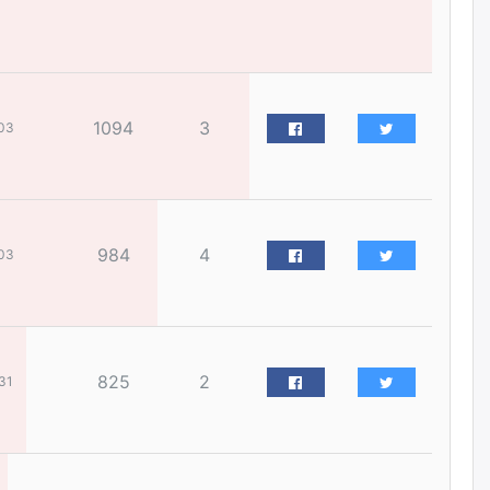
бизнес хамтрагчаа гүтгэж
хууль хяналтын байгууллагаар
шалгуулж, торны цаана
суулгана гэх мэтээр дарамталдаг
өчигдѳр
1094
3
03
Д.Амарбаясгалан:
Шатахууныхаа 97 хувийг нэг
улсаас авдаг хараат байдлаа
зогсоож, Арабын орнуудаас
нийлүүлэх ажлыг сэргээх
ёстой
984
4
03
өчигдѳр
Худалдагч Н.Амарзаяа:
Дэлгүүрийн 32 хуудастай
өрийн дэвтэр долоо хоногт л
дүүрдэг
825
2
31
өчигдѳр
АИ-92 шатахууны нийлүүлэлт
тасралтгүй үргэлжилж байна