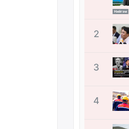
Нийгэм
2
3
4