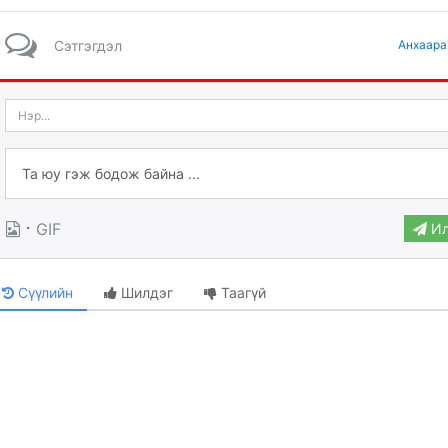
Сэтгэгдэл
Анхаара
·
GIF
Ил
Сүүлийн
Шилдэг
Таагүй