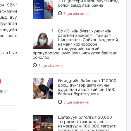
301 цистерн вагон буулгалтад
лон “SBN”
болон замд явж байна
хөгжмийн
3 цагийн өмнө
мьд дуу
түүнчлэн
ээлчдийн
СУИС-ийн бүлэг хүчингийн
хэргийн хохирогч, тэмцэгч
өө авах
Шинэцэцэг: Сайхан мэдээтэй,
намайг хохироосон
этгээдүүдийн хэргийг
ian Live
прокуророос шүүх рүү шилжүүлж байгааг
сонслоо
3 цагийн өмнө
Өчигдрийн байдлаар ₮10000
доош дүнгээр шатахууны
худалдан авалт хийсэн 1500
р (
0
)
баримт бүртгэгджээ
3 цагийн өмнө
Шатахуун олголтыг 50,000
төгрөгөөр хязгаарласныг
нэмэгдүүлж 100,000 төгрөгт
хүргэхээр судалж байгаа