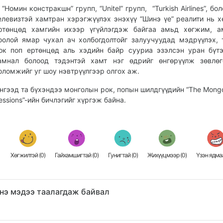
Номин констракшн” групп, “Unitel” групп, “Turkish Airlines”, бо
елевизтэй хамтран хэрэгжүүлэх энэхүү “Шинэ үе” реалити нь 
ртөнцөд хамгийн ихээр үгүйлэгдэж байгаа амьд хөгжим, а
оолой ямар чухал ач холбогдолтойг залуучуудад мэдрүүлэх, 
ок поп ертөнцөд аль хэдийн байр сууриа эзэлсэн уран бүт
амнал болоод тэдэнтэй хамт нэг өдрийг өнгөрүүлж зөвлөг
оломжийг уг шоу нэвтрүүлгээр олгох аж.
нгээд та бүхэндээ монголын рок, попын шилдгүүдийн “The Mongol
essions”-ийн бичлэгийг хүргэж байна.
Хөгжилтэй (
0
)
Гайхамшигтай (
0
)
Гунигтай (
0
)
Жихүүцмээр (
0
)
Үзэн ядмаа
нэ мэдээ таалагдаж байвал