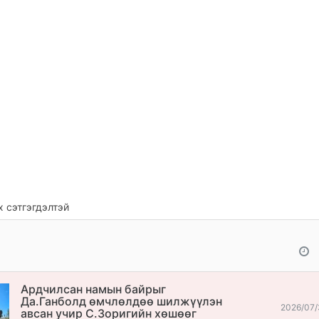
 сэтгэгдэлтэй
Ардчилсан намын байрыг
Да.Ганболд өмчлөлдөө шилжүүлэн
2026/07/
авсан учир С.Зоригийн хөшөөг