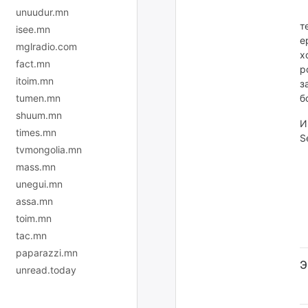
“
unuudur.mn
т
isee.mn
е
mglradio.com
х
fact.mn
р
itoim.mn
з
tumen.mn
б
shuum.mn
И
times.mn
S
tvmongolia.mn
mass.mn
unegui.mn
assa.mn
toim.mn
tac.mn
paparazzi.mn
Э
unread.today