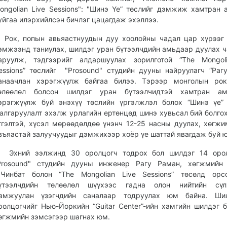
ongolian Live Sessions": "Шинэ Үе” төслийг дэмжиж хамтран
уйгаа илэрхийлсэн бичлэг цацагдаж эхэллээ.
ок, попын авьяастнуудын дуу хоолойны чадал цар хүрээг 
эмжээнд таниулах, шилдэг уран бүтээлчдийн амьдаар дуулах 
аруулж, тэдгээрийг алдаршуулах зорилготой “The Mongoli
essions” төслийг "Prosound" студийн дууны найруулагч “Раг
анаачлан хэрэгжүүлж байгаа билээ. Тэрээр монголын рок
өлөөлөл болсон шилдэг уран бүтээлчидтэй хамтран ам
эрэгжүүлж буй энэхүү төслийн үргэлжлэл болох “Шинэ үе”
алгаруулалт эхэлж урлагийн ертөнцөд шинэ хувьсал бий болгох
тгэлтэй, хүсэл мөрөөдөлдөө үнэнч 12-25 насны дуулах, хөгжи
въяастай залуучуудыг дэмжихээр хоёр үе шаттай явагдаж буй 
хний ээлжинд 30 оролцогч тодрох бол шилдэг 14 орол
Prosound" студийн дууны инженер Рагу Раман, хөгжмийн 
.Чинбат болон “The Mongolian Live Sessions” төсөлд орс
үтээлчдийн төлөөлөл шүүхээс гадна олон нийтийн сүл
амжуулан үзэгчдийн саналаар тодруулах юм байна. Ши
ролцогчийг Нью-Йоркийн “Guitar Center”-ийн хамгийн шилдэг 
өгжмийн зэмсэгээр шагнах юм.