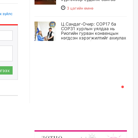
3 цагийн өмнө
х зүйлс
Ц.Сандаг-Очир: COP17 ба
COP31 хурлын уялдаа нь
Риогийн гурван конвенцын
нэгдсэн хэрэгжилтийг ахиулах
чухал алхам болно
4 цагийн өмнө
Замын хөдөлгөөнд оролцож
гээх
байх үедээ ноцтой зөрчил
гаргасан жолооч Б-д
хариуцлага тооцож, ажлаас
нь чөлөөлжээ
5 цагийн өмнө
Нийслэлийн цэцэрлэгт
хамрагдах I шатны бүртгэл
эхлэхэд ГУРАВ хоног үлдлээ
5 цагийн өмнө