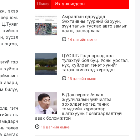
Шинэ
Их уншигдсан
аж, эхээ
Амралтын өдрүүдэд
мөөр юм.
Энхтайвны гүүрний баруун,
 Ц.Туяаг
зүүн талын туслах авто замыг
т хийсэн
хааж, засварлана
н, хүсэл
14 цагийн өмнө
н эцгээ,
ЦУОШГ: Голд ороод хөл
тулахгүй бол буц. Усны урсгал,
эгүй тэр
нүх, хуйлрал гэнэт хүнийг
н хүйтэн
татаж живэхэд хүргэдэг
 аймшигт
15 цагийн өмнө
а аварч,
м билүү,
Б.Дашпүрэв: Аялал
жуулчлалын үйлчилгээ
эрхэлдэг иргэд таних
олд гэгч
тэмдгийн хүрээгээр
шатахууныг хязгаарлалтгүй
гийнх нь
авах боломжтой
 амьдарч
16 цагийн өмнө
нь төлөө
а хангах