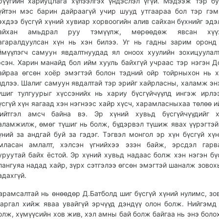
рүүгийн хариуцлага хүлээлгэх үндэслэл үгүй. Мэдээж тэр б
үйтэн мэс барин дайраагүй учир шууд утгаараа бол тэр гэм
эхдээ бүсгүй хүний хувиар хорвоогийн алив сайхан бүхнийг эдэ
айхан амьдрал руу тэмүүлж, мөрөөдөж явсан хүүх
агаралдуулсан хүн нь хэн билээ. Уг нь гадны зарим оронд
ймүүлэгч самуун явдалтнуудад ял оноох хуулийн зохицуулал
эсэн. Харин манайд бол ийм хууль байхгүй учраас тэр нэгэн 
айраа өгсөн хоёр эмэгтэй болон тэдний ойр тойрныхон нь 
лдлээ. Шалиг самуун явдалтай тэр эрийг хайрласны, халамж эн
үшиг тулгуурыг хүссэнийх нь хариу бүсгүйчүүлд ингэж ирлэ
үсгүй хүн яагаад хэн нэгнээс хайр хүсч, харамласныхаа төлөө и
ийтгэл амсч байна вэ. Эр хүний хувьд бүсгүйчүүдийг х
аламжилж, өмөг түшиг нь болж, бүдэрвэл түшиж явах үүрэгтэй
үний за андгай буй за гэдэг. Тэгвэл монгол эр хүн бүсгүй хү
мласан амлалт, хэлсэн үгнийхээ эзэн байж, эрсдэл гарв
уруутай байх ёстой. Эр хүний хувьд надаас болж хэн нэгэн бүс
лангуяа надад хайр, зүрх сэтгэлээ өгсөн эмэгтэй шаналж зово
адахгүй.
арамсалтай нь өнөөдөр Д.Батболд шиг бүсгүй хүний нулимс, зо
аргал хийж яваа увайгүй эрчүүд дэндүү олон болж. Нийгэмд
олж, хүмүүсийн хов жив, хэл амны бай болж байгаа нь энэ боло