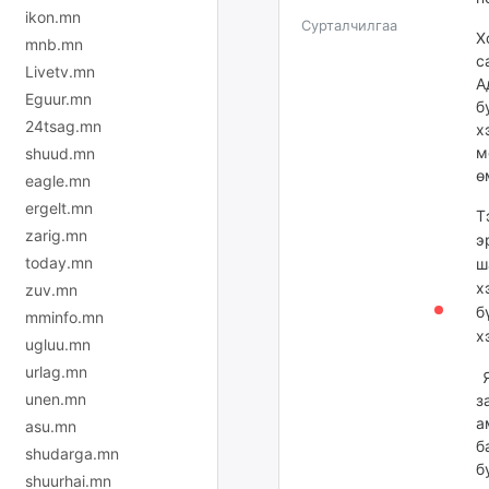
ikon.mn
Сурталчилгаа
Х
mnb.mn
с
Livetv.mn
А
Eguur.mn
б
24tsag.mn
х
м
shuud.mn
ө
eagle.mn
ergelt.mn
Т
zarig.mn
э
today.mn
ш
х
zuv.mn
б
mminfo.mn
х
ugluu.mn
urlag.mn
Я
unen.mn
з
а
asu.mn
б
shudarga.mn
б
shuurhai.mn