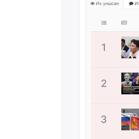
Их уншсан
Их
1
2
3