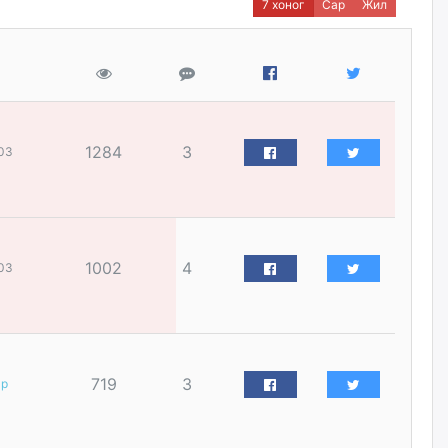
7 хоног
Сар
Жил
үйлчилгээний ажилтнуудын
ХАРИЛЦАА хандлагатай
холбоотой ГОМДОЛ их байгааг
дурдлаа
өчигдѳр
Бариста хийх нь залуусын
дунд яагаад трэнд болов
1284
3
03
өчигдѳр
Өмгөөлөгч Б.Оюунбилэг:
"Урьхан" Б.Чинбат гэж хүн
бизнес хамтрагчаа гүтгэж
1002
4
03
хууль хяналтын байгууллагаар
шалгуулж, торны цаана
суулгана гэх мэтээр дарамталдаг
өчигдѳр
719
3
ар
Д.Амарбаясгалан:
Шатахууныхаа 97 хувийг нэг
улсаас авдаг хараат байдлаа
зогсоож, Арабын орнуудаас