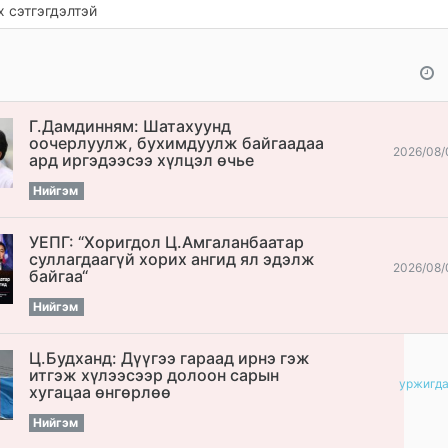
 сэтгэгдэлтэй
Г.Дамдинням: Шатахуунд
оочерлуулж, бухимдуулж байгаадаа
2026/08/
ард иргэдээсээ хүлцэл өчье
Нийгэм
УЕПГ: “Хоригдол Ц.Амгаланбаатар
cуллагдаагүй хорих ангид ял эдэлж
2026/08/
байгаа“
Нийгэм
Ц.Будханд: Дүүгээ гараад ирнэ гэж
итгэж хүлээсээр долоон сарын
уржигд
хугацаа өнгөрлөө
Нийгэм