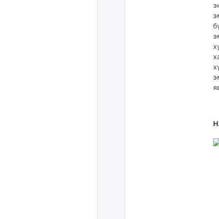
э
э
б
э
х
х
х
э
я
Н