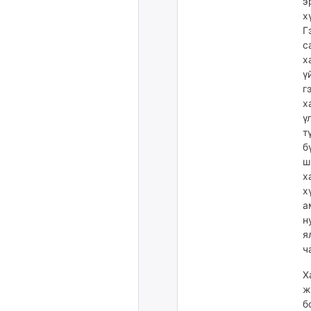
э
х
Г
с
х
ү
г
х
ү
т
б
ш
х
х
а
н
я
ч
Х
ж
б