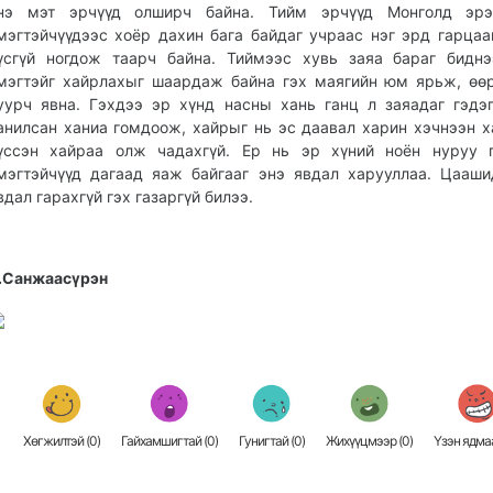
нэ мэт эрчүүд олширч байна. Тийм эрчүүд Монголд эрэ
мэгтэйчүүдээс хоёр дахин бага байдаг учраас нэг эрд гарцаа
үсгүй ногдож таарч байна. Тиймээс хувь заяа бараг бидн
мэгтэйг хайрлахыг шаардаж байна гэх маягийн юм ярьж, өө
уурч явна. Гэхдээ эр хүнд насны хань ганц л заяадаг гэдэг
анилсан ханиа гомдоож, хайрыг нь эс даавал харин хэчнээн х
үссэн хайраа олж чадахгүй. Ер нь эр хүний ноён нуруу г
мэгтэйчүүд дагаад яаж байгааг энэ явдал харууллаа. Цааш
вдал гарахгүй гэх газаргүй билээ.
.Санжаасүрэн
Хөгжилтэй (
0
)
Гайхамшигтай (
0
)
Гунигтай (
0
)
Жихүүцмээр (
0
)
Үзэн ядмаа