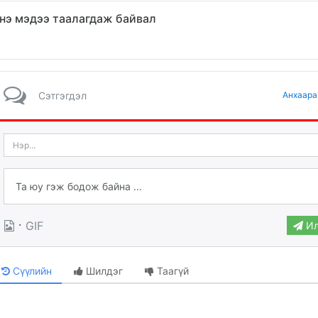
нэ мэдээ таалагдаж байвал
Сэтгэгдэл
Анхаара
·
GIF
Ил
Сүүлийн
Шилдэг
Таагүй