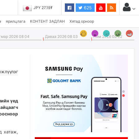
625
JPY 27.19₮
э
ярилцлага
КОНТЕНТ ЗАДЛАН
Хятад орноор
мар 2026 08 04
Даваа 2026 08 03
Ням 2026 08 02
жлүүлэг
лийн үед
байцаагч
ноосноор
д хатаж,