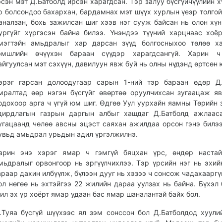
эсэн мэт Д.Батболд ирсэн харагдсан. Тэр залуу бүсгүйчүүлийн 
р болсондоо бахархан, бардамнах мэт шүүх хурлын үеэр толгой
аналзан, бохь зажилсан шиг хээв нэг сууж байсан нь олон хүн
ургүйг хүргэсэн байна билээ. Үнэндээ түүний харцнаас хоё
мэгтэйн амьдралыг хар дарсан зүүд болгосныхоо төлөө ха
эмшлийн өчүүхэн бараан сүүдэр харагдсангүй. Харин ч
айгуулсан мэт сэхүүн, давилуун явж буй нь олны нүдэнд өртсөн 
эрэг гарсан долоодугаар сарын 1-ний тэр бараан өдөр Д.
мралтад өөр нэгэн бүсгүйг өвөртөө оруулчихсан зугаацаж я
одохоор арга ч үгүй юм шиг. Өдгөө Уул уурхайн яамны Төрийн 
дирдлагын газрын даргын албыг хашдаг Д.Батболд ажлааса
угацаанд чөлөө авсны эцэст саяхан ажилдаа орсон гэнэ билээ
увьд амьдрал урьдын адил үргэлжилнэ.
арин энэ хэрэг ямар ч гэмгүй бяцхан үрс, өндөр настай
мьдралыг орвонгоор нь эргүүлчихлээ. Тэр үрсийн нэг нь эхий
араар дахин илбүүлж, бүлээн дууг нь хэзээ ч сонсож чадахааргү
ол нөгөө нь эхтэйгээ 22 жилийн дараа уулзах нь байна. Бүхэл 
ил эх үр хоёрт ямар удаан бас ямар шаналантай байх бол.
.Туяа бүсгүй шүүхээс ял зэм сонссон бол Д.Батболдод хуули