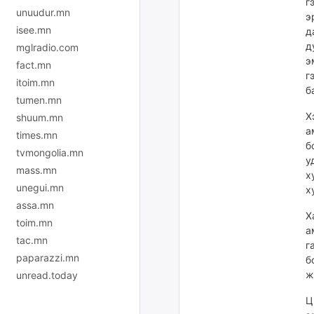
г
unuudur.mn
э
isee.mn
д
д
mglradio.com
э
fact.mn
г
itoim.mn
б
tumen.mn
Х
shuum.mn
а
times.mn
б
tvmongolia.mn
у
mass.mn
х
unegui.mn
х
assa.mn
Х
toim.mn
а
tac.mn
г
paparazzi.mn
б
ж
unread.today
Ц