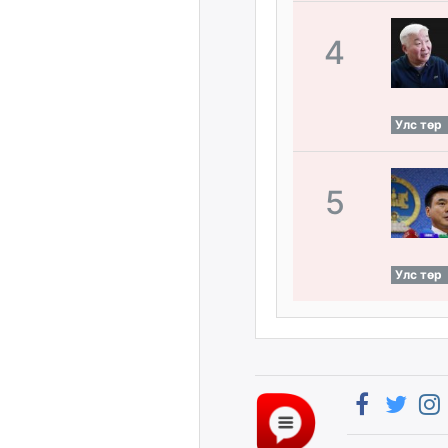
4
Улс төр
5
Улс төр