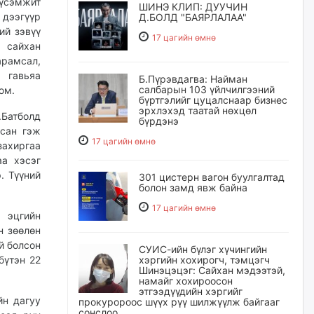
хүсэмжит
ШИНЭ КЛИП: ДУУЧИН
 дээгүүр
Д.БОЛД "БАЯРЛАЛАА"
ий зэвүү
17 цагийн өмнө
р сайхан
рамсал,
 гавьяа
Б.Пүрэвдагва: Найман
салбарын 103 үйлчилгээний
юм.
бүртгэлийг цуцалснаар бизнес
эрхлэхэд таатай нөхцөл
Батболд
бүрдэнэ
всан гэж
17 цагийн өмнө
захиргаа
а хэсэг
. Түүний
301 цистерн вагон буулгалтад
болон замд явж байна
17 цагийн өмнө
 эцгийн
н зөөлөн
й болсон
СУИС-ийн бүлэг хүчингийн
бүтэн 22
хэргийн хохирогч, тэмцэгч
Шинэцэцэг: Сайхан мэдээтэй,
намайг хохироосон
этгээдүүдийн хэргийг
йн дагуу
прокуророос шүүх рүү шилжүүлж байгааг
сонслоо