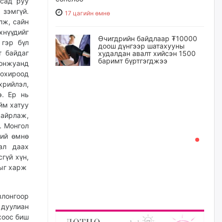
усад руу
 зэмгүй.
17 цагийн өмнө
лж, сайн
нүүдийг
Өчигдрийн байдлаар ₮10000
 гэр бүл
доош дүнгээр шатахууны
т байдаг
худалдан авалт хийсэн 1500
баримт бүртгэгджээ
Донжуанд
хохироод
18 цагийн өмнө
хрийлэл,
э. Ер нь
Шатахуун олголтыг 50,000
йм хатуу
төгрөгөөр хязгаарласныг
айрлаж,
нэмэгдүүлж 100,000 төгрөгт
хүргэхээр судалж байгаа
. Монгол
ний өмнө
18 цагийн өмнө
ал даах
гүй хүн,
Ц.Сандаг-Очир: COP17 ба
хыг харж
COP31 хурлын уялдаа нь
Риогийн гурван конвенцын
нэгдсэн хэрэгжилтийг ахиулах
чухал алхам болно
влонгоор
 дуулиан
19 цагийн өмнө
хоос биш