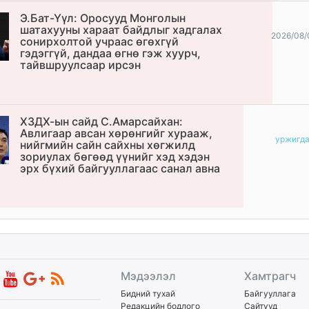
Э.Бат-Үүл: Оросууд Монголын
шатахууны хараат байдлыг хадгалах
2026/08/
сонирхолтой учраас өгөхгүй
гэдэггүй, дандаа өгнө гэж хуурч,
тайвшруулсаар ирсэн
ХЗДХ-ын сайд С.Амарсайхан:
Авлигаар авсан хөрөнгийг хурааж,
уржигд
нийгмийн сайн сайхны хөгжилд
зориулах бөгөөд үүнийг хэд хэдэн
эрх бүхий байгууллагаас санал авна
Мэдээлэл
Хамтрагч
Бидний тухай
Байгууллага
Редакцийн бодлого
Сайтууд