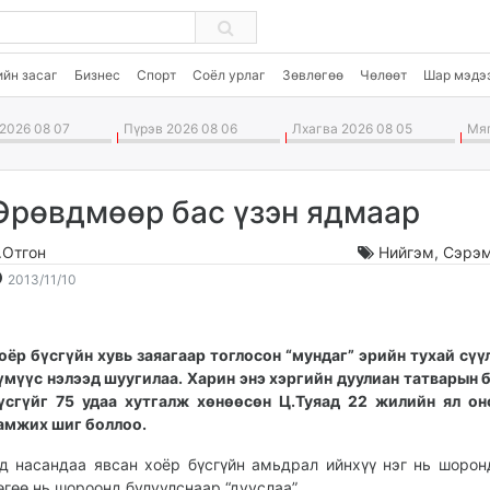
ийн засаг
Бизнес
Спорт
Соёл урлаг
Зөвлөгөө
Чөлөөт
Шар мэдэ
2026 08 07
Пүрэв 2026 08 06
Лхагва 2026 08 05
Мяг
Өрөвдмөөр бас үзэн ядмаар
.Отгон
Нийгэм
,
Сэрэм
2013-
2026-
2013/11/10
11-
08-
10
08
15:18:56
06:14:21
Хоёр бүсгүйн хувь заяагаар тоглосон “мундаг” эрийн тухай сүү
үмүүс нэлээд шуугилаа. Харин энэ хэргийн дуулиан татварын 
үсгүйг 75 удаа хутгалж хөнөөсөн Ц.Туяад 22 жилийн ял о
амжих шиг боллоо.
д насандаа явсан хоёр бүсгүйн амьдрал ийнхүү нэг нь шорон
өгөө нь шороонд булуулснаар “дууслаа”.