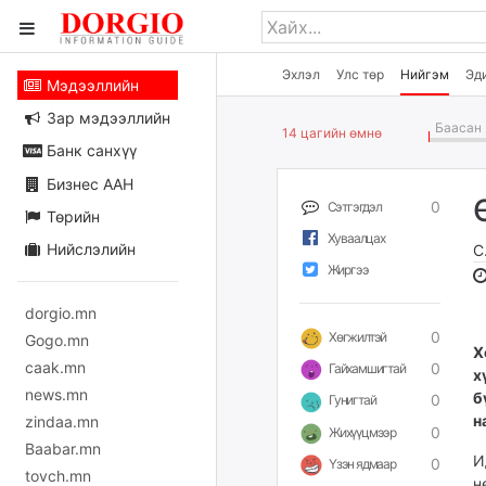
Эхлэл
Улс төр
Нийгэм
Эд
Мэдээллийн
Зар мэдээллийн
Баасан 
14 цагийн өмнө
Банк санхүү
Бизнес ААН
0
Сэтгэгдэл
Төрийн
Хуваалцах
Нийслэлийн
С
Жиргээ
dorgio.mn
0
Хөгжилтэй
Gogo.mn
​
caak.mn
0
Гайхамшигтай
х
news.mn
б
0
Гунигтай
н
zindaa.mn
0
Жихүүцмээр
Baabar.mn
И
0
Үзэн ядмаар
tovch.mn
н