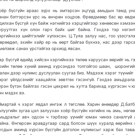
оёр бүсгүйн араас зүрх нь эмтэрсэн эцгүүд амьдын тамд ун
анан бэтгэрсэн үрс нь өнчрөн хоцров. Өрөвдмөөр бас өр өвд
дилхан бүсгүй хүн байж нэгнийгээ хэрцгийгээр хөнөөсөн хэмээн
уруутгах хүн олон гарч байх шиг байна. Гэхдээ тэр нэгэн
эргийнхээ шийтгэлийг хүлээсэн. Ц.Туяа залуу нас, гоо үзэсгэлэ
өрөөдөл, эхийн хайр ер нь өөрт байгаа бүхнээ, нас дээр гарса
мөлзөж санах үрстэйгээ орхиод явсан.
эр бүсгүй өдийд хийсэн хэргийнхээ төлөө харуусан өөрийг нь гэ
рийн төлөө хүний аминд хүрсэндээ толгойгоо шаан, шоронгий
алан дээр нулимс дуслуулан суугаа биз. Мэдээж хэрэг түүнийг
эрэг үйлдсэнийг хаацайлж зөвтгөх гэсэнгүй. Гэхдээ амьдрала
үрэн бүтэн байлгах гэсэн цөхрөл нь хутга барихад хүргэсэн ч ю
эн мэдэх вэ.
мартай ч хэрэг явдал ингэж л төгслөө. Харин өнөөдөр Д.Батб
алуугийн зугаа цэл залуухан хоёр бүсгүйн нэгийнх нь амь, нөгөө
мьдралыг авч одсон ч тэрбээр үүнийг юман чинээ саналгүй
айна. Өнгөрсөн аравдугаар сард болсон шүүх хуралд өөрийнх 
усдын аминд хүрсэн бүсгүйн доголон нулимсыг харж бах тава