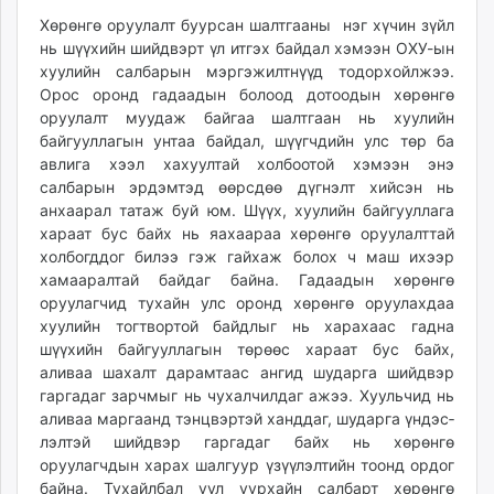
ikon.mn
Хөрөнгө оруулалт буурсан шалтгааны нэг хүчин зүйл
mnb.mn
нь шүүхийн шийдвэрт үл итгэх байдал хэмээн ОХУ-ын
хуулийн салбарын мэргэжилтнүүд тодорхойлжээ.
Livetv.mn
Орос оронд гадаадын болоод дотоодын хөрөнгө
Eguur.mn
оруулалт муудаж байгаа шалтгаан нь хуулийн
24tsag.mn
байгууллагын унтаа байдал, шүүгчдийн улс төр ба
shuud.mn
авлига хээл хахуултай холбоотой хэмээн энэ
eagle.mn
салбарын эрдэмтэд өөрсдөө дүгнэлт хийсэн нь
ergelt.mn
анхаарал татаж буй юм. Шүүх, хуулийн бай­гууллага
хараат бус байх нь яахаараа хөрөнгө оруулалттай
zarig.mn
холбогддог билээ гэж гайхаж болох ч маш ихээр
today.mn
хамааралтай байдаг байна. Гадаадын хөрөнгө
zuv.mn
оруулагчид тухайн улс оронд хөрөнгө оруулахдаа
mminfo.mn
хуулийн тогтвортой байдлыг нь харахаас гадна
ugluu.mn
шүүхийн байгууллагын төрөөс хараат бус байх,
аливаа шахалт дарамтаас ангид шударга шийдвэр
urlag.mn
гаргадаг зарчмыг нь чухалчилдаг ажээ. Хуульчид нь
unen.mn
аливаа маргаанд тэнцвэртэй ханддаг, шударга үндэс­
asu.mn
лэлтэй шийдвэр гаргадаг байх нь хөрөнгө
shudarga.mn
оруулагчдын харах шалгуур үзүүлэлтийн тоонд ордог
shuurhai.mn
байна. Ту­хайлбал уул уурхайн салбарт хөрөнгө