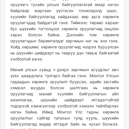
оруулагч тухайн улсын бай­гууллагатай ямар нэгэн
unuudur.mn
байдлаар маргаан үүсгэсэн тохиолдолд шүүх,
isee.mn
хуулийн байгууллагад найдахаас өөр арга хөрөнгө
mglradio.com
оруулагчдад бай­даггүй гэнэ. Тиймээс төрөөс хараат
fact.mn
бус шүүхийн тогтолцоог хөрөнгө оруулагчид онцлон
itoim.mn
харах болсон байна. Дэлхийн том хөрөнгө
оруулагчдын баримталдаг зарчмын нэг нь энэ гэнэ.
tumen.mn
Хойд хөршөөс хөрөнгө оруулагчид нүүрээ буруулсан
shuum.mn
нь шүүхийн шийдвэрт нь тааруу дүн тавьж байгаатай
times.mn
холбоотой ажээ.
tvmongolia.mn
Манай улсын хувьд ч дээрх зарчмын асуудлыг авч
mass.mn
үзэх шаардлага тулгарч байгаа гэнэ. Монгол Улсын
unegui.mn
гадаадын хөрөнгө оруулалт буурсан, эдийн засгийн
assa.mn
хямрал муудах болсон шалтгаан нь хөрөнгө
toim.mn
оруулагчид манай хуулийн байгууллагын үйл
tac.mn
ажиллагаа, шүүхийн шийдвэрт итгэдэггүйтэй
paparazzi.mn
тодорхой хэмжээгээр холбоотой хэмээн тайлбарлах
нэгэн байна. Иймд Монгол Улс гадны хөрөнгө
unread.today
оруулалтыг сайтар татахын тулд хууль, шүүхийн
байгууллагад өндөр итгэдэг байх нь чухал болжээ.