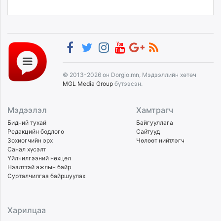
© 2013-2026 он Dorgio.mn, Мэдээллийн хөтөч
MGL Media Group
бүтээсэн.
Мэдээлэл
Хамтрагч
Бидний тухай
Байгууллага
Редакцийн бодлого
Сайтууд
Зохиогчийн эрх
Чөлөөт нийтлэгч
Санал хүсэлт
Үйлчилгээний нөхцөл
Нээлттэй ажлын байр
Сурталчилгаа байршуулах
Харилцаа