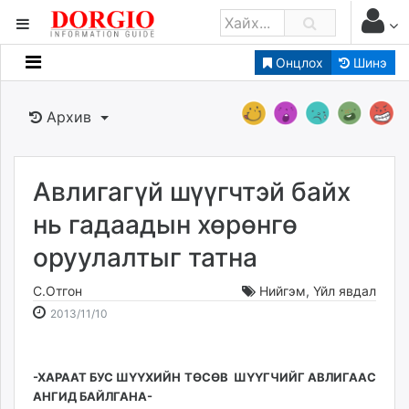
Онцлох
Шинэ
Мэдээллийн
Зар мэдээллийн
Архив
Банк санхүү
Бизнес ААН
Төрийн
Авлигагүй шүүгчтэй байх
Нийслэлийн
нь гадаадын хөрөнгө
оруулалтыг татна
dorgio.mn
Gogo.mn
С.Отгон
Нийгэм
,
Үйл явдал
caak.mn
2013-
2026-
2013/11/10
news.mn
11-
08-
10
08
zindaa.mn
16:26:39
23:57:16
Baabar.mn
-ХАРААТ БУС ШҮҮХИЙН ТӨСӨВ ШҮҮГЧИЙГ АВЛИГААС
АНГИД БАЙЛГАНА-
tovch.mn