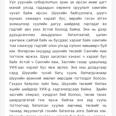
Уул уурхайн олборлолтын эрин үе ирсэн өнөө цагт
манай улсад гадаадын хөрөнгө оруулалт хамгийн
чухал байж ирсэн. Шүүхийн байгууллага, шүүгч
юунаас хамаарч хараат бус, өөрийн гэсэн итгэл
үнэмшлээр хуулийн дагуу шийдвэр гаргадаг вэ
гэдгийг авч үзэх ёстой болоод байна. Энэ нь дээр
дурьдсанчлан амьдралын баталгаатай, цалин
хангамж сайтай байх нь бусдаас хараат байх хамгийн
том хэмжүүр гэдгийг олон улсад хүлээн зөвшөөрч буй
юм. Өнгөрсөн онуудад шүүхийн төсвийг Сангийн яам
тогтоож иржээ. Шүүх засаглал хэнээс ч хараат бус
байх ёстой ч Сангийн яам, Засгийн газар цаашлаад
УИХ-аас хараат бус явж ирлээ. Энэ оны долдугаар
сард Шүүхийн тухай багц хууль батлагдсанаар
Шүүхийн ерөнхий зөвлөл өөрсдөө тогтоодог болсон.
Гэхдээ баярлах зүйл биш. Шүүхийн төсвийг батлах
эцийн шийдвэр УИХ-д хадгалагдсаар байна. Эдийн
засгийн хямрал, хүндрэл бий боллоо, төсөв танах
шаардлагатай гэж ярьж байгаа энэ үед хууль
тогтоогчид баталсан хуулиа зөрчөөд төсвийг нь
танаад явуулахгүй гэхийн баталгаа алга байгаа юм.