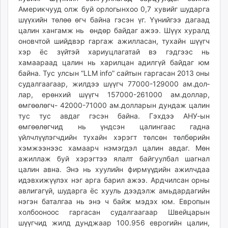
Америкчууд олж буй орлогынхоо 0,7 хувийг шударга
шүүхийн төлөө өгч байна гэсэн үг. Үүнийгээ дагаад
цалин хангамж нь өндөр байдаг ажээ. Шүүх хуралд
оновчтой шийдвэр гаргаж ажилласан, тухайн шүүгч
хэр ёс зүйтэй хариуцлагатай вэ гэдгээс нь
хамаараад цалин нь харилцан адилгүй байдаг юм
байна. Тус улсын “LLM info” сайтын гаргасан 2013 оны
судалгаагаар, жил­дээ шүүгч 77000-129000 ам.дол­
лар, ерөнхий шүүгч 157000-261000 ам.доллар,
өмгөөлөгч- 42000-71000 ам.долларын дундаж цалин
тус тус авдаг гэсэн байна. Гэхдээ АНУ-ын
өмгөөлөгчид нь үндсэн цалингаас гадна
үйлчлүүлэгчдийн тухайн хэрэгт төлсөн төлбөрийн
хэмжээнээс хамаарч нэмэгдэл цалин авдаг. Мөн
ажиллаж буй хэрэгтээ ялалт байгуулбал шагнал
цалин авна. Энэ нь хуулийн фирмүүдийн ажилчдаа
идэвхижүүлэх нэг арга барил ажээ. Ардчилсан орны
авлигагүй, шударга ёс хууль дээдэлж амьдардагийн
нэгэн баталгаа нь энэ ч байж мэдэх юм. Европын
хол­бооноос гаргасан судалгаагаар Швейцарын
шүүгчид жилд дунджаар 100.956 еврогийн цалин,