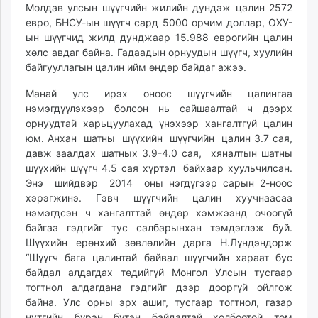
Молдав улсын шүүгчийн жилийн дундаж цалин 2572
евро, БНСУ-ын шүүгч сард 5000 орчим доллар, ОХУ-
ын шүүгчид жилд дунджаар 15.988 еврогийн цалин
хөлс авдаг байна. Гадаадын орнуудын шүүгч, хуулийн
байгууллагын цалин ийм өндөр байдаг ажээ.
Манай улс ирэх оноос шүүгчийн цалингаа
нэмэгдүүлэхээр болсон нь сайшаалтай ч дээрх
орнуудтай харьцуулахад үнэхээр хангалтгүй цалин
юм. Анхан шатны шүүхийн шүүгчийн цалин 3.7 сая,
давж заалдах шатных 3.9-4.0 сая, хянал­тын шатны
шүүхийн шүүгч 4.5 сая хүртэл байхаар хуульчилсан.
Энэ шийдвэр 2014 оны нэгдүгээр сарын 2-ноос
хэрэгжинэ. Гэвч шүүгчийн цалин хуучнаасаа
нэмэгдсэн ч хангалттай өндөр хэмжээнд очоогүй
байгаа гэдгийг тус салбарынхан тэмдэглэж буй.
Шүүхийн ерөнхий зөвлөлийн дарга Н.Лүндэндорж
“Шүүгч бага цалинтай байвал шүүгчийн хараат бус
байдал алдагдах төдийгүй Монгол Улсын тусгаар
тогтнол алдагдана гэдгийг дээр дооргүй ойлгож
байна. Улс орны эрх ашиг, тусгаар тогтнол, газар
нутгийн бүрэн бүтэн байдалтай холбоотой том