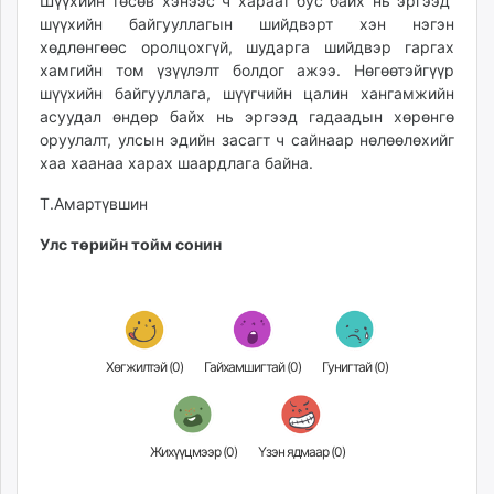
Шүүхийн төсөв хэнээс ч хараат бус байх нь эргээд
шүүхийн байгууллагын шийдвэрт хэн нэгэн
хөдлөнгөөс оролцохгүй, шударга шийдвэр гаргах
хамгийн том үзүүлэлт болдог ажээ. Нөгөөтэйгүүр
шүүхийн байгууллага, шүүгчийн цалин хангамжийн
асуудал өндөр байх нь эргээд гадаадын хөрөнгө
оруулалт, улсын эдийн засагт ч сайнаар нөлөөлөхийг
хаа хаанаа харах шаардлага байна.
Т.Амартүвшин
Улс төрийн тойм сонин
Хөгжилтэй (
0
)
Гайхамшигтай (
0
)
Гунигтай (
0
)
Жихүүцмээр (
0
)
Үзэн ядмаар (
0
)