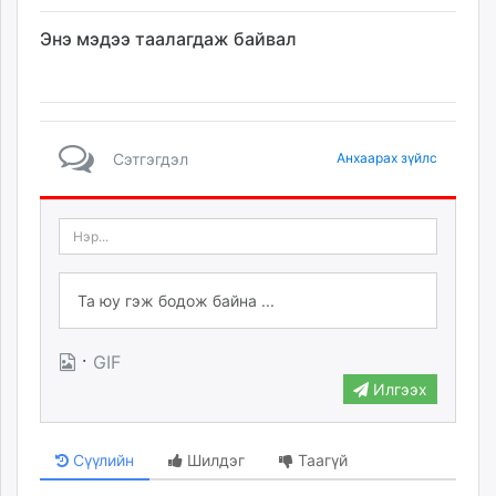
Энэ мэдээ таалагдаж байвал
Сэтгэгдэл
Анхаарах зүйлс
·
GIF
Илгээх
Сүүлийн
Шилдэг
Таагүй