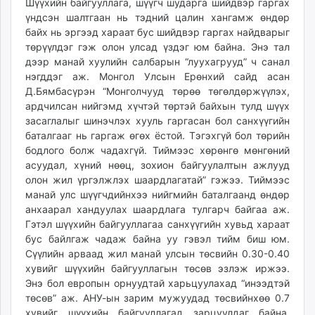
Шүүхийн байгууллага, шүүгч шударга шийдвэр гаргах
үндсэн шалтгаан нь тэдний цалин хангамж өндөр
байх нь эргээд хараат бус шийдвэр гаргах найдварыг
төрүүлдэг гэж олон улсад үздэг юм байна. Энэ тал
дээр манай хуулийн салбарын “луухагрууд” ч санал
нэгддэг аж. Монгол Улсын Ерөнхий сайд асан
Д.Бямбасүрэн “Монголчууд төрөө төгөлдөржүүлэх,
ардчилсан нийгэмд хүчтэй төртэй байхын тулд шүүх
засаглалыг шинэчлэх хууль гаргасан бол санхүүгийн
баталгааг нь гаргаж өгөх ёстой. Тэгэхгүй бол төрийн
бодлого болж чадахгүй. Тиймээс хөрөнгө мөнгөний
асуудал, хүний нөөц, зохион байгуулалтын ажлууд
олон жил үргэлжлэх шаардлагатай” гэжээ. Тиймээс
манай улс шүүгчдийнхээ нийгмийн баталгаанд өндөр
анхаарал хандуулах шаардлага тул­гарч байгаа аж.
Гэтэл шүүхийн байгууллагаа санхүүгийн хувьд хараат
бус байлгаж чадаж байна уу гэвэл тийм биш юм.
Сүүлийн арваад жил манай улсын төсвийн 0.30-0.40
хувийг шүүхийн байгууллагын төсөв эзлэж иржээ.
Энэ бол европын орнуудтай харьцуулахад “инээдтэй
төсөв” аж. АНУ-ын зарим мужуудад төсвийнхөө 0.7
хувийг шүүхийн бай­гууллагад зарцуулдаг байна.