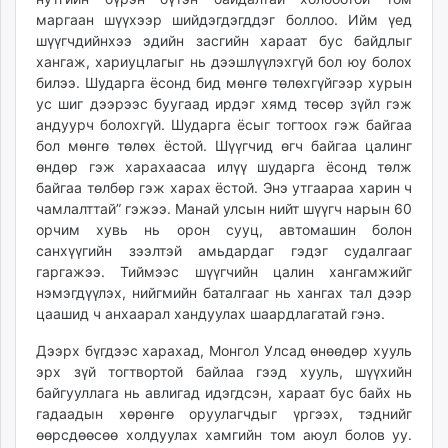
маргаан шүүхээр шийдэгдэгддэг боллоо. Ийм үед
шүүгчдийнхээ эдийн засгийн хараат бус байдлыг
хангаж, хариуцлагыг нь дээшлүүлэхгүй бол юу болох
билээ. Шударга ёсонд бид мөнгө төлөхгүйгээр хурын
ус шиг дээрээс буугаад ирдэг хямд төсөр зүйл гэж
андуурч болохгүй. Шударга ёсыг тогтоох гэж байгаа
бол мөнгө төлөх ёстой. Шүүгчид өгч байгаа цалинг
өндөр гэж харахаасаа илүү шударга ёсонд төлж
байгаа төлбөр гэж харах ёстой. Энэ утгаараа харин ч
чамлалттай” гэжээ. Манай улсын нийт шүүгч нарын 60
орчим хувь нь орон сууц, автомашин болон
санхүүгийн зээлтэй амьдардаг гэдэг судалгааг
гаргажээ. Тиймээс шүүгчийн цалин хангамжийг
нэмэгдүүлэх, нийгмийн баталгааг нь хангах тал дээр
цаашид ч анхаарал хандуулах шаардлагатай гэнэ.
Дээрх бүгдээс харахад, Монгол Улсад өнөөдөр хууль
эрх зүй тогтвортой байлаа гээд хууль, шүүхийн
байгууллага нь авлигад идэгдсэн, хараат бус байх нь
гадаадын хөрөнгө оруулагчдыг үргээх, тэднийг
өөрсдөөсөө холдуулах хамгийн том аюул болов уу.