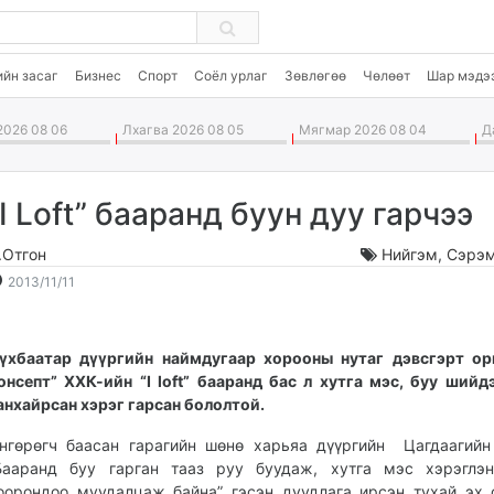
ийн засаг
Бизнес
Спорт
Соёл урлаг
Зөвлөгөө
Чөлөөт
Шар мэдэ
026 08 06
Лхагва 2026 08 05
Мягмар 2026 08 04
Да
“I Loft” бааранд буун дуу гарчээ
.Отгон
Нийгэм
,
Сэрэм
2013-
2026-
2013/11/11
11-
08-
11
07
15:34:12
13:35:08
Сүхбаатар дүүргийн наймдугаар хорооны нутаг дэвсгэрт о
онсепт” ХХК-ийн “I loft” бааранд бас л хутга мэс, буу ший
анхайрсан хэрэг гар­сан бололтой.
нгөрөгч баа­сан гарагийн шөнө харьяа дүүр­гийн Цагдаагийн
Бааранд буу гарган тааз руу буудаж, хутга мэс хэрэглэн
оорондоо муудалцаж байна” гэсэн дуудлага ирсэн тухай эх