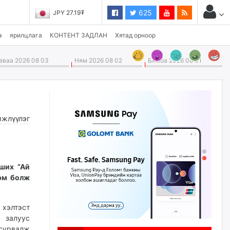
625
JPY 27.19₮
э
ярилцлага
КОНТЕНТ ЗАДЛАН
Хятад орноор
ваа 2026 08 03
Ням 2026 08 02
Бямба 2026 08 01
жлүүлэг
рших “Ай
дэм болж
 хэлтэст
 залуус
 сурвалж