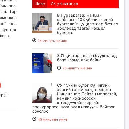
Шинэ
Их уншигдсан
боксчин,
сан. Тэр
Б.Пүрэвдагва: Найман
томоохон
салбарын 103 үйлчилгээний
ан” гэв.
бүртгэлийг цуцалснаар бизнес
эрхлэхэд таатай нөхцөл
 зун цаг
бүрдэнэ
йжээ.
14 минутын өмнө
301 цистерн вагон буулгалтад
болон замд явж байна
25 минутын өмнө
СУИС-ийн бүлэг хүчингийн
хэргийн хохирогч, тэмцэгч
Шинэцэцэг: Сайхан мэдээтэй,
р (
0
)
намайг хохироосон
этгээдүүдийн хэргийг
прокуророос шүүх рүү шилжүүлж байгааг
сонслоо
45 минутын өмнө