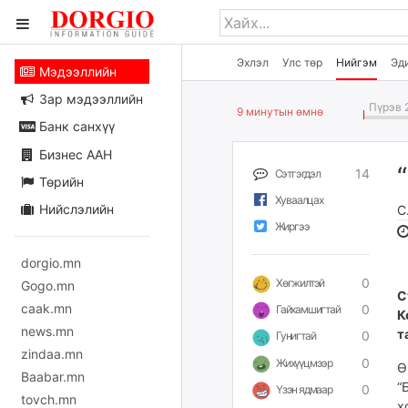
Эхлэл
Улс төр
Нийгэм
Эд
Мэдээллийн
Зар мэдээллийн
Пүрэв 2
9 минутын өмнө
Банк санхүү
Бизнес ААН
14
Сэтгэгдэл
Төрийн
Хуваалцах
Нийслэлийн
С
Жиргээ
dorgio.mn
0
Хөгжилтэй
Gogo.mn
​
caak.mn
0
Гайхамшигтай
К
news.mn
т
0
Гунигтай
zindaa.mn
0
Жихүүцмээр
Ө
Baabar.mn
“
0
Үзэн ядмаар
tovch.mn
х