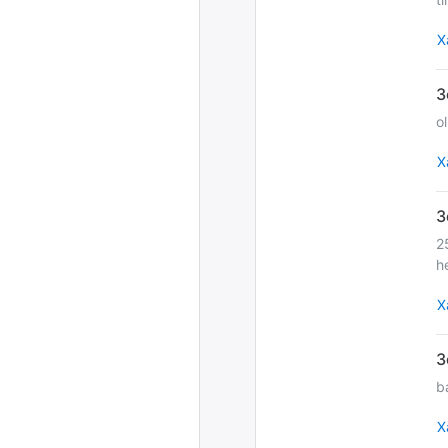
Х
o
Х
2
h
Х
b
Х