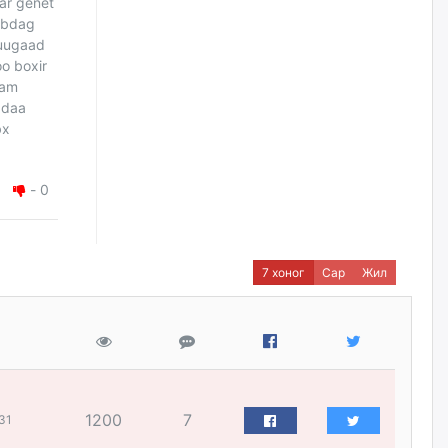
ar genet
өчигдѳр
j bdag
suugaad
Нефть импортлогч компаниуд
o boxir
татварын өртэй байсан ч
nam
дансыг нь битүүмжлэхгүй
gdaa
өчигдѳр
bx
I хорооллын арын замыг
наймдугаар сарын 6-ны 23:00
-
0
цагаас түр хааж, борооны ус
зайлуулах шугамын хөндлөн
сэтэлгээ хийнэ
өчигдѳр
7 хоног
Сар
Жил
А.Ариунзаяа: Хүний нэр төрийг
нас барсных нь дараа ч
хуулиар хамгаалах ёстой
өчигдѳр
1200
7
Оюу толгойгоос “Рио Тинто”
31
ашиг хүртэж эхэлсэн ч Монгол