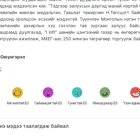
идэнд мэдээлсэн юм. “Тэдгээр залуусын дэргэд манай нэр­тэй 
лимпийн мөнгөн медальтан, Гавьяат тамирчин Н.Төгсцогт бай
одоонд оролцсон эсэхийг мэдэхгүй. Түүнчлэн Монголын нэгэн 
омпанийн захирлын хүү гэхчлэн тав зургаан залуус бай­с
ашрамд дуулгахад, “I loft” шөнийн цэн­гээний газар нь өнгөрөгч
этрүүлэн ажиллаж, МХЕГ-аас 250 мянган төгрөгөөр торгуулж ба
.Оюунгэрэл
Хөгжилтэй (
0
)
Гайхамшигтай (
0
)
Гунигтай (
0
)
Жихүүцмээр (
0
)
Үзэн ядмаа
нэ мэдээ таалагдаж байвал