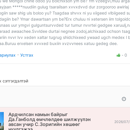
u we Mongol chine odoo yu bolchixson ym be? Ym vzeegvi,muu arga
ayjsan *****nuudiin gulug tsarailsan xvvxdvvd dur zorgooroo awirla
ogiin saw shig uls boloo yu? Tsagdaa shvvx ni yu xiigeed vlbiigeed 
dagiin be? Ymar dawartsan ym be?Erx chuluu ni xetersen iim tolgoido
snaas uur ymgvi gulguntsurvvded tur tumur nvvrtei gedgee xaruulj,
araad awaachee.Svvldee durtai negnee zodoj,alchixaad ochson tsa
ariin nvvr lvv xeden xaltar tugrug shidchixeed ywaad ugch medex l 
aa.Buruu erxelsen xvvxed buxiin xvzvvnees xatuu gedeg dee.
·
ариулах
Устгах
-
0
 сэтгэгдэлтэй
Ардчилсан намын байрыг
Да.Ганболд өмчлөлдөө шилжүүлэн
2026/07/
авсан учир С.Зоригийн хөшөөг
нүүлгэжээ