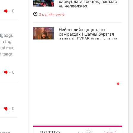
хариуцлага тооцож, ажлаас
нь чөлөөлжээ
-
0
3 цагийн өмнө
Нийслэлийн цэцэрлэгт
хамрагдах I шатны бүртгэл
algaxgui
эхлэхэд ГУРАВ хоног үлдлээ
 n tag
3 цагийн өмнө
ztai muu
n tsagt
Энэ оны эхний долоон сард
нийт 5,202,315 зөрчил
бүртгэгджээ
-
0
3 цагийн өмнө
Б.Сэмжидмаа: Зөвшөөрлийн
шинжтэй 103 бүртгэлээс
нийслэлийн бизнес
эрхлэгчдийг чөлөөллөө
-
0
3 цагийн өмнө
Эрэн хайж байна
 hereg