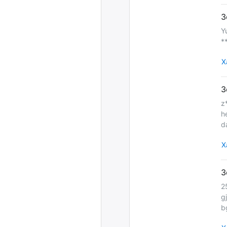
Y
*
Х
z
h
d
Х
2
g
b