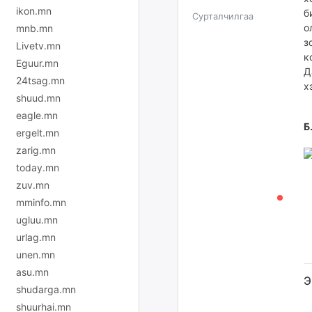
ikon.mn
б
Сурталчилгаа
о
mnb.mn
з
Livetv.mn
к
Eguur.mn
Д
24tsag.mn
х
shuud.mn
eagle.mn
Б
ergelt.mn
zarig.mn
today.mn
zuv.mn
mminfo.mn
ugluu.mn
urlag.mn
unen.mn
asu.mn
Э
shudarga.mn
shuurhai.mn