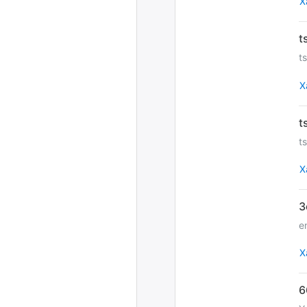
Х
t
Х
t
Х
e
Х