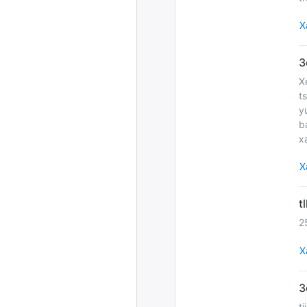
Х
X
t
y
b
x
Х
2
Х
t