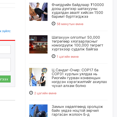
Өчигдрийн байдлаар ₮10000
доош дүнгээр шатахууны
худалдан авалт хийсэн 1500
баримт бүртгэгджээ
58 минутын өмнө
х зүйлс
Шатахуун олголтыг 50,000
төгрөгөөр хязгаарласныг
нэмэгдүүлж 100,000 төгрөгт
хүргэхээр судалж байгаа
1 цагийн өмнө
Ц.Сандаг-Очир: COP17 ба
COP31 хурлын уялдаа нь
Риогийн гурван конвенцын
гээх
нэгдсэн хэрэгжилтийг ахиулах
чухал алхам болно
2 цагийн өмнө
Замын хөдөлгөөнд оролцож
байх үедээ ноцтой зөрчил
гаргасан жолооч Б-д