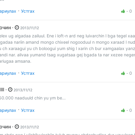
·
ариулах
Устгах
-
0
Зочин ·
2013/11/12
elex ug algadaa zailuul. Ene i loft-n ard neg luivarchin l bga tegel xa
sgadaa nariin amand mongo chixeel nogooduul n mongo xaraad l nud
u ch xaraagui yu ch boloogui yum shig l xarin ch bur xamgaalax yan
andi nar. alivaa yumand tsag xugatsaa gej bgada ta nar xezee nege
ariugaa amsana.
·
ариулах
Устгах
-
0
tlllll ·
2013/11/12
50.000 naaduuld chin yu ym be...
·
ариулах
Устгах
-
0
Зочин ·
2013/11/12
iim shde neg l vilchllvvlechiin tuluh mungu shdeehudlaa dvr vzvvlsen