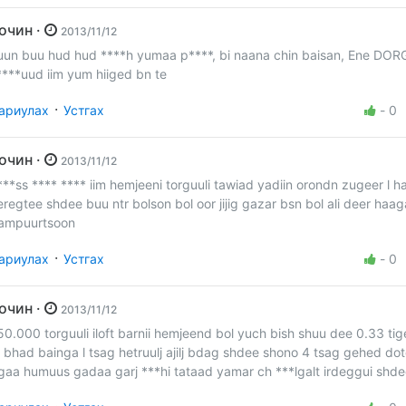
Зочин ·
2013/11/12
uun buu hud hud ****h yumaa p****, bi naana chin baisan, Ene DORG
****uud iim yum hiiged bn te
·
ариулах
Устгах
-
0
Зочин ·
2013/11/12
***ss **** **** iim hemjeeni torguuli tawiad yadiin orondn zugeer l h
eregtee shdee buu ntr bolson bol oor jijig gazar bsn bol ali deer haa
ampuurtsoon
·
ариулах
Устгах
-
0
Зочин ·
2013/11/12
50.000 torguuli iloft barnii hemjeend bol yuch bish shuu dee 0.33 ti
j bhad bainga l tsag hetruulj ajilj bdag shdee shono 4 tsag gehed dot
gaa humuus gadaa garj ***hi tataad yamar ch ***lgalt irdeggui shd