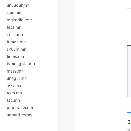
unuudur.mn
isee.mn
mglradio.com
fact.mn
itoim.mn
tumen.mn
shuum.mn
times.mn
tvmongolia.mn
mass.mn
unegui.mn
assa.mn
toim.mn
tac.mn
paparazzi.mn
unread.today
t