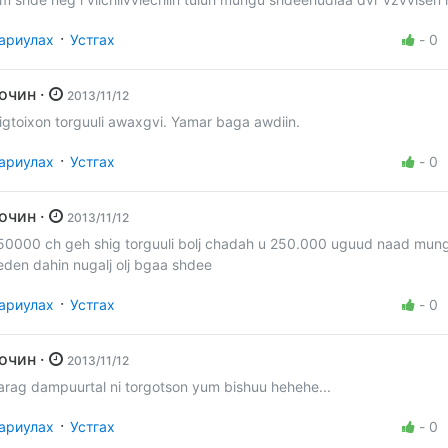
·
ариулах
Устгах
-
0
Зочин ·
2013/11/12
ligtoixon torguuli awaxgvi. Yamar baga awdiin.
·
ариулах
Устгах
-
0
Зочин ·
2013/11/12
50000 ch geh shig torguuli bolj chadah u 250.000 uguud naad mung
eden dahin nugalj olj bgaa shdee
·
ариулах
Устгах
-
0
Зочин ·
2013/11/12
arag dampuurtal ni torgotson yum bishuu hehehe...
·
ариулах
Устгах
-
0