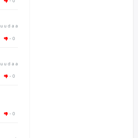
-
0
Худалдагч Н.Амарзаяа:
Дэлгүүрийн 32 хуудастай
өрийн дэвтэр долоо хоногт л
дүүрдэг
 u u d a a
өчигдѳр
-
0
АИ-92 шатахууны нийлүүлэлт
тасралтгүй үргэлжилж байна
 u u d a a
өчигдѳр
-
0
I ангийн цахим бүртгэл энэ
сарын 17-ноос эхэлнэ
өчигдѳр
Үндсэн хууль зөрчсөн
-
0
Х.Булгантуяа, үндэсний эв
нэгдэлд харшилсан
М.Нарантуяа-Нара нарт хэзээ
хариуцлага тооцох вэ?