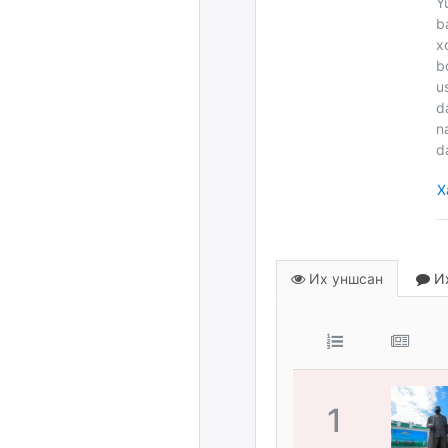
Y
b
x
b
u
d
n
d
Х
Их уншсан
Их
1