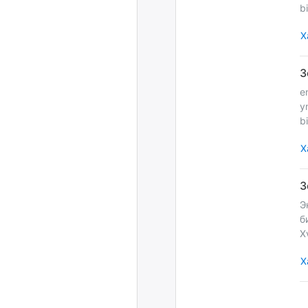
b
Х
e
y
b
Х
Э
б
Х
Х