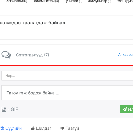
Хөгжилтэй (
0
)
Гайхамшигтай (
0
)
Гунигтай (
0
)
Жихүүцмээр (
0
)
Үзэн ядмаа
нэ мэдээ таалагдаж байвал
Сэтгэгдэлүүд (7)
Анхаара
·
GIF
Ил
Сүүлийн
Шилдэг
Таагүй