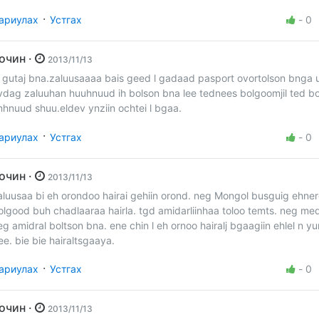
·
ариулах
Устгах
-
0
Зочин ·
2013/11/13
i gutaj bna.zaluusaaaa bais geed l gadaad pasport ovortolson bnga 
vdag zaluuhan huuhnuud ih bolson bna lee tednees bolgoomjil ted bo
nhnuud shuu.eldev ynziin ochtei l bgaa.
·
ариулах
Устгах
-
0
Зочин ·
2013/11/13
aluusaa bi eh orondoo hairai gehiin orond. neg Mongol busguig ehne
olgood buh chadlaaraa hairla. tgd amidarliinhaa toloo temts. neg me
eg amidral boltson bna. ene chin l eh ornoo hairalj bgaagiin ehlel n y
ee. bie bie hairaltsgaaya.
·
ариулах
Устгах
-
0
Зочин ·
2013/11/13