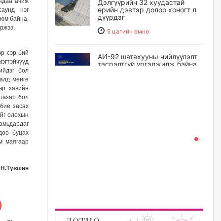
индаа ачиж
Дэлгүүрийн 32 хуудастай
өрийн дэвтэр долоо хоногт л
 саунд нэг
дүүрдэг
 юм байна.
ржээ.
5 цагийн өмнө
эр сэр бий
АИ-92 шатахууны нийлүүлэлт
мэгтэйчүүд
тасралтгүй үргэлжилж байна
ийдэг бол
5 цагийн өмнө
ралд мөнгө
эр хавийн
 газар бол
 бие засах
I ангийн цахим бүртгэл энэ
сарын 17-ноос эхэлнэ
ийг олохын
 амьдардаг
6 цагийн өмнө
доо буцах
м маягаар
Үндсэн хууль зөрчсөн
Х.Булгантуяа, үндэсний эв
Н.Түвшин
нэгдэлд харшилсан
М.Нарантуяа-Нара нарт хэзээ
хариуцлага тооцох вэ?
7 цагийн өмнө