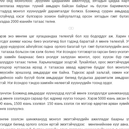
999 онд Монголоос Эрүүгийн цагдаагийн ажилтнууд, хятадын цагдаа нар
жиллагаа явуулан түүний амьдарч байсан байрыг нь бүслэн баривчилс
ятадууд монгол хүүхнүүдийг дарамталдаг болжээ. Бээжинд суурин амьдарда
үсгүйчүүд хэсэг бүлгээрээ зохион байгуулалтад орсон хятадын гэмт бүлэг
агадаа 2000 юанийн татаас төлнө.
эрэв энэ мөнгөө цаг хугацаандаа төлөхгүй бол хүү бодогддог аж. Харин 
огсдог ахимаг насны биеэ үнэлэгчид бол тэдэнд барагтай л мөнгө төлөхгүй. У
одуур нүдүүрээс айхгүйгээс гадна орлого багатай тул гэмт бүлэглэлүүдийн анх
 татахаа больсон гэж хэлж болно. Нэг ёсондоо тэтгэвэртээ гарсан биеэ үнэлэг
эр хавийн баарнаас биеэ үнэлдэг залуухан монгол, орос хүүхэн бүр гэм
ишүүддээ татаас төлнө. Харьяалагддаг эзэдтэй. Тухайлбал, орос эмэгтэйчүүди
нгоцоор нутгаасаа ирээд л татаасаа аваад өдөртөө буцдаг бол монголч
үмүүсийн эрхшээлд амьдардаг юм байна. Тэднээс арай зальтай, овжин нэг
здийнхээ найз бүсгүй болж амьдардаг бөгөөд бусдыгаа дарамталж амьдрах
хтэй. Нэг ёсондоо тэндээ хамгийн нөлөөтэй хүүхнүүдийн тоонд ордог.
үүнчлэн Бээжинд амьдардаг хүүхнүүдэд хүүтэй мөнгө зээлдүүлдэг шинжяанууд
эд мөнгө зээлэхдээ сараар бус өдрөөр хүүгээ тооцно. Хэрэв 5000 юань авсан 
00 юань, 1500 юань зээлвэл 150 юань зээлэх гэх мэтээр өдөртөө арван хувий
нгө зээлүүлнэ.
өнгөө зээлсэн шинжяанууд монгол эмэгтэйчүүдийн ажилладаг баарны ү
ргэлддэг бөгөөд орлого олсон өртэй эмэгтэйчүүдээс мөнгөнийнхөө хүүг авна.