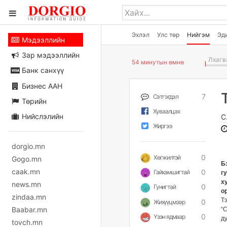
Эхлэл
Улс төр
Нийгэм
Эд
Мэдээллийн
Зар мэдээллийн
Лхагва
54 минутын өмнө
Банк санхүү
Бизнес ААН
7
Сэтгэгдэл
Төрийн
Хуваалцах
Нийслэлийн
С
Жиргээ
dorgio.mn
0
Хөгжилтэй
Gogo.mn
Б
caak.mn
0
Гайхамшигтай
г
х
news.mn
0
Гунигтай
о
zindaa.mn
Т
0
Жихүүцмээр
Baabar.mn
“
0
Үзэн ядмаар
ду
tovch.mn