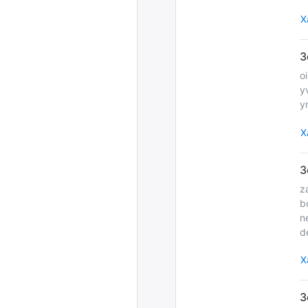
Х
o
y
y
Х
z
b
n
d
Х