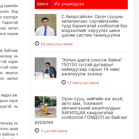
Шинэ
Их уншигдсан
нд хамгийн
ныхан. Энд
С.Амарсайхан: Орон сууцны
э үзүүлдэг
залилангаас сэргийлэхийн
. Тэдэнтэй
тулд барилгатай холбоотой бүх
раа хөтөч
мэдээллийг харуулах шинэ
эсэг хором
цахим систем танилцуулна
54 минутын өмнө
ж буйгаар
насанд нь
“Хотын дарга сонсож байна”
гтэй хэдэн
150150 тусгай дугаарыг
астай охин
наймдугаар сарын 14-нөөс
аг монгол
ажиллуулж эхэлнэ
ээ ажлыг
57 минутын өмнө
 явдал аж.
Орон сууц, нийтийн аж ахуй,
дсон хэрэг
авто зам, тохижилт
үүдтэй нь
үйлчилгээний ажилтнуудын
ХАРИЛЦАА хандлагатай
холбоотой ГОМДОЛ их байгааг
дурдлаа
үүхнүүд нь
огоос арав
3 цагийн өмнө
г байсан ч