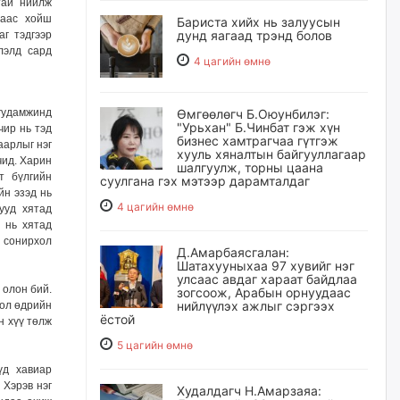
тай нийлж
наас хойш
Бариста хийх нь залуусын
дунд яагаад трэнд болов
г тэдгээр
лэлд сард
4 цагийн өмнө
гудамжинд
Өмгөөлөгч Б.Оюунбилэг:
"Урьхан" Б.Чинбат гэж хүн
чир нь тэд
бизнес хамтрагчаа гүтгэж
аарлыг нэг
хууль хяналтын байгууллагаар
чид. Харин
шалгуулж, торны цаана
т бүлгийн
суулгана гэх мэтээр дарамталдаг
йн эзэд нь
4 цагийн өмнө
ууд хятад
 нь хятад
 сонирхол
Д.Амарбаясгалан:
Шатахууныхаа 97 хувийг нэг
улсаас авдаг хараат байдлаа
 олон бий.
зогсоож, Арабын орнуудаас
нийлүүлэх ажлыг сэргээх
бол өдрийн
ёстой
н хүү төлж
5 цагийн өмнө
үд хавиар
 Хэрэв нэг
Худалдагч Н.Амарзаяа: