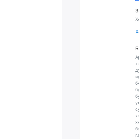
Х
Х
А
х
д
и
б
б
б
у
с
х
х
б
г