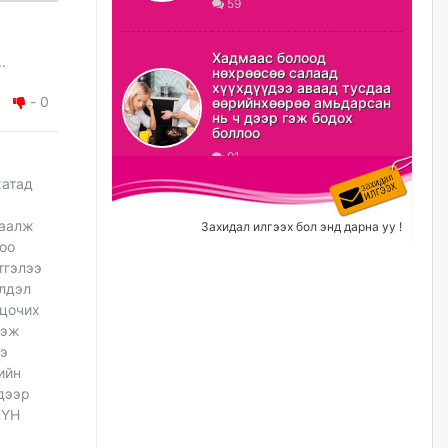
59
ХЗДХ-ын сайд С.Амарсайхан:
Авлигаар авсан хөрөнгийг
Хадмаас болоод
.
хурааж, нийгмийн сайн
нөхрөөсөө салаад
сайхны хөгжилд зориулах
хүүхдүүдээ аваад тусдаа
бөгөөд үүнийг хэд хэдэн эрх
-
0
өөрийнхөөрөө амьдарсан
бүхий байгууллагаас санал авна
нь ч дээр гэж бодох
боллоо
өчигдѳр
91
хатад
Шатахууныг олдож байгаа
газраас нь л авч байна. Үнэ
тарифаас илүү хангамж дээр
гаалж
Захидал илгээх бол энд дарна уу !
анхаарч байна
гоо
өчигдѳр
тгэлээ
йлдэл
 цочих
Ц.Будханд: Дүүгээ гараад
ирнэ гэж итгэж хүлээсээр
нэж
долоон сарын хугацаа
ээ
өнгөрлөө
ийн
өчигдѳр
дээр
ХҮН
Барилгын салбарын 100