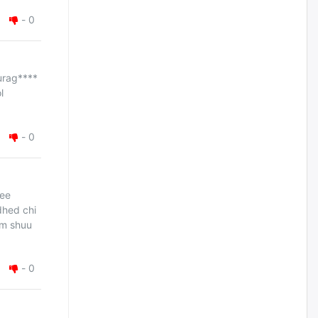
жилийн ойд зориулсан
наадмыг хойшлуулав
-
0
өчигдѳр
Монгол Улсад 162 вагон - 9720
urag****
тонн АИ-92 орж иржээ
l
өчигдѳр
-
0
Jade Gas: 1.1 тэрбум австрали
долларын санхүүжилтийн
эцсийн гэрээг есдүгээр сард
байгуулбал Тавантолгойн
метан хийн үйлдвэрлэлийн
ree
өрөмдлөгийг 2027 онд эхлүүлнэ
dhed chi
өчигдѳр
um shuu
Ханын материалд эхний
ээлжийн 6 блок орон сууцны
-
0
барилга угсралтын ажил
үргэлжилж байна
өчигдѳр