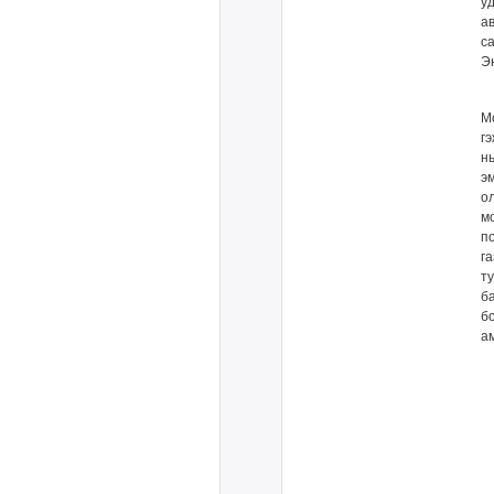
у
а
с
Э
М
г
н
э
о
м
п
г
т
б
б
ам