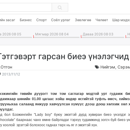
ийн засаг
Бизнес
Спорт
Соёл урлаг
Зөвлөгөө
Чөлөөт
Шар мэдэ
 2026 08 05
Мягмар 2026 08 04
Даваа 2026 08 03
Ня
Тэтгэвэрт гарсан биеэ үнэлэгчид
.Отгон
Нийгэм
,
Сэрэм
2013-
2026-
2013/11/12
11-
08-
12
06
15:09:13
17:48:19
ээжингийн төвийн дүүрэгт том том саглагар модтой урт гудамж би
удамжаар шөнийн 01.00 цагаас хойш өндөр өсгийтэй туфль өмсч, хиймэ
урууныхаа салаанд янжуур хавчуулсан хүмүүс дээш доош хөлхиж хөл 
руулдаг.
эд бол Бээжингийн "Lady boy" буюу эмэгтэй дүрд хувиран биеэ үнэлдэг э
Chocolate” баарнаас чанх өмнө байрладаг тэрхүү гудамжинд зогсч буй биеэ ү
у хоолой эрэгтэй болохоос гаднах төрх нь яг л эмэгтэй хүн.