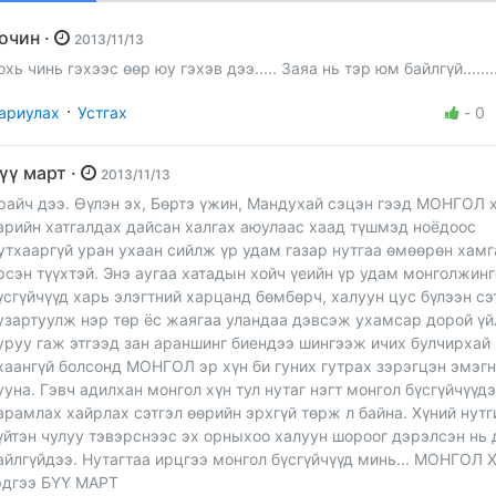
Зочин ·
2013/11/13
охь чинь гэхээс өөр юу гэхэв дээ..... Заяа нь тэр юм байлгүй........
·
ариулах
Устгах
-
0
Бүү март ·
2013/11/13
райч дээ. Өүлэн эх, Бөртэ үжин, Мандухай сэцэн гээд МОНГОЛ 
арийн хатгалдах дайсан халгах аюулаас хаад түшмэд ноёдоос
утхааргүй уран ухаан сийлж үр удам газар нутгаа өмөөрөн хам
рсэн түүхтэй. Энэ аугаа хатадын хойч үеийн үр удам монголжин
үсгүйчүүд харь элэгтний харцанд бөмбөрч, халуун цус бүлээн сэ
узартуулж нэр төр ёс жаягаа уландаа дэвсэж ухамсар дорой ү
уруу гаж этгээд зан араншинг биендээ шингээж ичих булчирхай
хаангүй болсонд МОНГОЛ эр хүн би гуних гутрах зэрэгцэн эмэг
ууна. Гэвч адилхан монгол хүн тул нутаг нэгт монгол бүсгүйчүүд
арамлах хайрлах сэтгэл өөрийн эрхгүй төрж л байна. Хүний нутг
үйтэн чулуу тэвэрснээс эх орныхоо халуун шороог дэрэлсэн нь 
айлгүйдээ. Нутагтаа ирцгээ монгол бүсгүйчүүд минь... МОНГОЛ 
эдгээ БҮҮ МАРТ