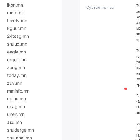
ikon.mn
Т
Сурталчилгаа
х
mnb.mn
з
Livetv.mn
а
Eguur.mn
м
з
24tsag.mn
я
shuud.mn
Т
eagle.mn
г
ergelt.mn
х
zarig.mn
ж
н
today.mn
х
zuv.mn
үр
mminfo.mn
Б
ugluu.mn
Од
urlag.mn
г
хо
unen.mn
asu.mn
М
shudarga.mn
т
г
shuurhai.mn