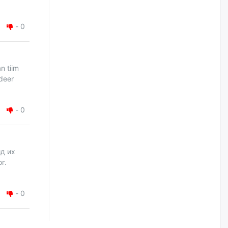
Цагдаагийн дэд хурандаа
-
0
Д.Будзаан: Хүүхдийн эсрэг
бэлгийн хүчирхийлэл үйлдвэл
бүх насаар нь хорих ял
оногдуулах хуулийн
зохицуулалттай
n tiim
өчигдѳр
deer
“Аяллын газрын зураг”-ийн
хэвлэмэл хувилбарыг Голомт
-
0
банкны салбараас үнэ
төлбөргүй авах боломжтой
өчигдѳр
ид их
ЕБС-ийн захирлын үүргийг түр
г.
орлон гүйцэтгэгч
манаачтайгаа бүлэглэн
эзэмшлийнх нь дансаар заал,
зогсоолын төлбөр ₮121.5
-
0
саяыг авчээ
өчигдѳр