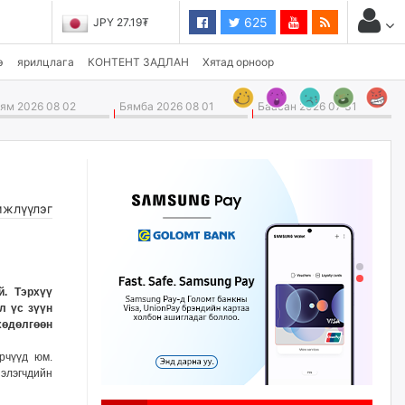
625
JPY 27.19₮
э
ярилцлага
КОНТЕНТ ЗАДЛАН
Хятад орноор
м 2026 08 02
Бямба 2026 08 01
Баасан 2026 07 31
жлүүлэг
й. Тэрхүү
л үс зүүн
хөдөлгөөн
рчүүд юм.
нэлэгчдийн