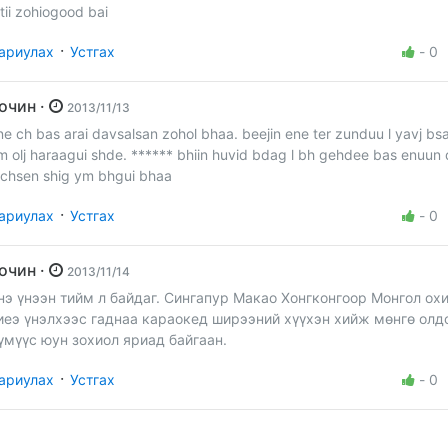
itii zohiogood bai
·
ариулах
Устгах
-
0
Зочин ·
2013/11/13
ne ch bas arai davsalsan zohol bhaa. beejin ene ter zunduu l yavj bsa
m olj haraagui shde. ****** bhiin huvid bdag l bh gehdee bas enuun 
ichsen shig ym bhgui bhaa
·
ариулах
Устгах
-
0
Зочин ·
2013/11/14
нэ үнээн тийм л байдаг. Сингапур Макао Хонгконгоор Монгол ох
иеэ үнэлхээс гаднаа караокед ширээний хүүхэн хийж мөнгө олдо
үмүүс юун зохиол яриад байгаан.
·
ариулах
Устгах
-
0