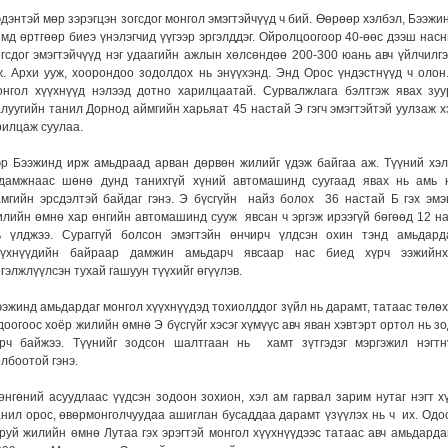
эдэнтэй мөр зэрэгцэн зогсдог монгол эмэгтэйчүүд ч бий. Өөрөөр хэлбэл, Бээжи
ямд өртгөөр биеэ үнэлэгчид үүгээр эргэлддэг. Ойролцоогоор 40-өөс дээш нас
огсдог эмэгтэйчүүд нэг удаагийн ажлын хөлсөндөө 200-300 юань авч үйлчилгэ
ж. Архи ууж, хоорондоо зодолдох нь энүүхэнд. Энд Орос үндэстнүүд ч олон
онгол хүүхнүүд нэлээд дотно харилцаатай. Сурвалжлага бэлтгэж явах зуу
алуугийн танил Дорнод аймгийн харьяат 45 настай Э гэгч эмэгтэйтэй уулзаж х
рилцаж суулаа.
эр Бээжинд ирж амьдраад арван дөрвөн жилийг үдэж байгаа аж. Түүний хэл
удамжнаас шөнө дунд танихгүй хүний автомашинд суугаад явах нь амь 
амгийн эрсдэлтэй байдаг гэнэ. Э бүсгүйн найз болох 36 настай Б гэх эмэ
илийн өмнө хар өнгийн автомашинд сууж явсан ч эргэж ирээгүй бөгөөд 12 н
ь үлджээ. Сураггүй болсон эмэгтэйн өнчирч үлдсэн охин тэнд амьдард
үүхнүүдийн байраар дамжин амьдарч явсаар нас биед хүрч ээжийнх
гэлжлүүлсэн тухай гашуун түүхийг өгүүлэв.
ээжинд амьдардаг монгол хүүхнүүдэд тохиолддог зүйл нь дарамт, татаас төлөх
оогоос хоёр жилийн өмнө Э бүсгүйг хэсэг хүмүүс авч яван хэвтэрт ортол нь зо
арч байжээ. Түүнийг зодсон шалтгаан нь хамт зүтгэдэг мэргэжил нэгтн
лбоотой гэнэ.
өнгөний асуудлаас үүдсэн зодоон зохион, хэл ам гарвал зарим нутаг нэгт х
анил орос, өвөрмонголчуудаа ашиглан бусаддаа дарамт үзүүлэх нь ч их. Одо
аруй жилийн өмнө Лутаа гэх эрэгтэй монгол хүүхнүүдээс татаас авч амьдарда