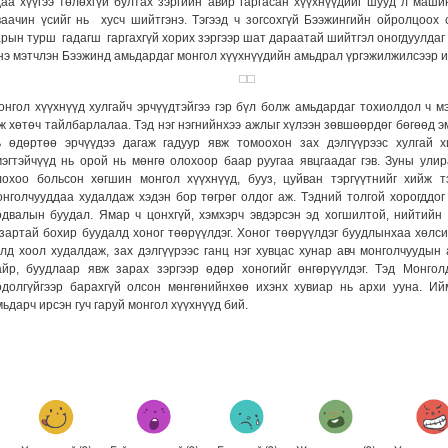
даа хүүгээ төлөхгүй бултах зэргийн авир гаргасан хүүхнүүдийг шууд л маш
ваачин үсийг нь хусч шийтгэнэ. Тэгээд ч зогсохгүй Бээжингийн ойролцоох
арын турш гадагш гаргахгүй хорих зэргээр шат дараатай шийтгэл оногдуулдаг
нэ мэтчлэн Бээжинд амьдардаг монгол хүүхнүүдийн амьдрал үргэжилжилсээр и
онгол хүүхнүүд хулгайч эрчүүдтэйгээ гэр бүл болж амьдардаг тохиолдол ч м
эж хөтөч тайлбарлалаа. Тэд нэг нэгнийнхээ ажлыг хүлээн зөвшөөрдөг бөгөөд э
ь өдөртөө эрчүүдээ дагаж гадуур явж томоохон зах дэлгүүрээс хулгай х
мэгтэйчүүд нь орой нь мөнгө олохоор баар руугаа явцгаадаг гэв. Зуны ули
лохоо больсон хөгшин монгол хүүхнүүд, бууз, цуйван тэргүүтнийг хийж т
онголчууддаа худалдаж хэдэн бор төгрөг олдог аж. Тэдний толгой хорогддог
одвалын буудал. Ямар ч цонхгүй, хэмхэрч эвдэрсэн эд хогшилтой, нийтийн
азартай бохир буудалд хоног төөрүүлдэг. Хоног төөрүүлдэг буудлынхаа хөлс
улд хоол худалдаж, зах дэлгүүрээс ганц нэг хувцас хунар авч монголчуудын
айр, буудлаар явж зарах зэргээр өдөр хоногийг өнгөрүүлдэг. Тэд Монгол
одолгүйгээр барахгүй олсон мөнгөнийнхөө ихэнх хувиар нь архи ууна. Ий
ьдарч ирсэн гуч гаруй монгол хүүхнүүд бий.