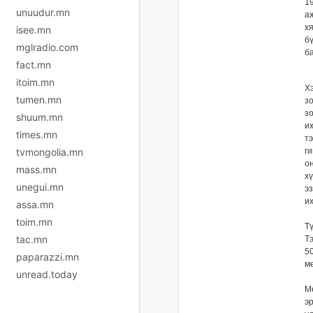
1
unuudur.mn
а
х
isee.mn
б
mglradio.com
б
fact.mn
itoim.mn
Х
tumen.mn
з
з
shuum.mn
их
times.mn
т
tvmongolia.mn
г
о
mass.mn
х
unegui.mn
э
и
assa.mn
toim.mn
Т
tac.mn
Т
5
paparazzi.mn
мө
unread.today
М
э