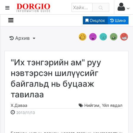
Онцлох
Шинэ
Мэдээллийн
Зар мэдээллийн
Архив
Банк санхүү
Бизнес ААН
Төрийн
"Их тэнгэрийн ам" руу
Нийслэлийн
нэвтэрсэн шилүүсийг
байгальд нь буцааж
dorgio.mn
тавилаа
Gogo.mn
caak.mn
Х.Даваа
Нийгэм
,
Үйл явдал
news.mn
2013-
2026-
2013/11/13
zindaa.mn
11-
08-
Baabar.mn
13
07
tovch.mn