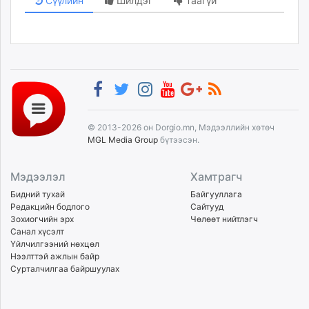
Сүүлийн
Шилдэг
Таагүй
© 2013-2026 он Dorgio.mn, Мэдээллийн хөтөч
MGL Media Group
бүтээсэн.
Мэдээлэл
Хамтрагч
Бидний тухай
Байгууллага
Редакцийн бодлого
Сайтууд
Зохиогчийн эрх
Чөлөөт нийтлэгч
Санал хүсэлт
Үйлчилгээний нөхцөл
Нээлттэй ажлын байр
Сурталчилгаа байршуулах