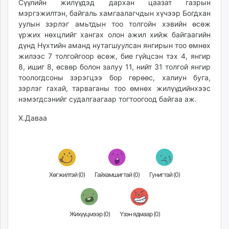
Сүүлийн жилүүдэд дархан цаазат газрын
unuudur.mn
мэргэжилтэн, байгаль хамгаалагчдын хүчээр Богдхан
isee.mn
уулын зэрлэг амьтдын тоо толгойн хэвийн өсөж
mglradio.com
үржих нөхцлийг хангах олон ажил хийж байгаагийн
дүнд Нүхтийн аманд нутагшуулсан янгирын тоо өмнөх
fact.mn
жилээс 7 толгойгоор өсөж, бие гүйцсэн тэх 4, янгир
itoim.mn
8, ишиг 8, өсвөр болон залуу 11, нийт 31 толгой янгир
tumen.mn
тоологдсоны зэрэгцээ бор гөрөөс, халиун буга,
shuum.mn
зэрлэг гахай, тарваганы тоо өмнөх жилүүдийнхээс
times.mn
нэмэгдсэнийг судалгаагаар тогтоогоод байгаа аж.
tvmongolia.mn
Х.Даваа
mass.mn
unegui.mn
assa.mn
toim.mn
tac.mn
Хөгжилтэй (
0
)
Гайхамшигтай (
0
)
Гунигтай (
0
)
paparazzi.mn
unread.today
Жихүүцмээр (
0
)
Үзэн ядмаар (
0
)