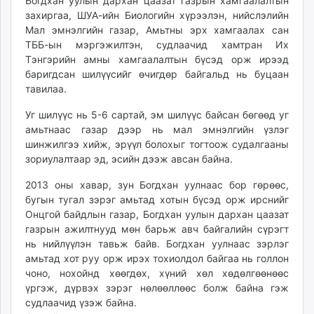
23:32:30
09:55:37
Богдхан уулын дархан цаазат газрын хамгаалалтын
ikon.mn
захиргаа, ШУА-ийн Биологийн хүрээлэн, нийслэлийн
mnb.mn
Мал эмнэлгийн газар, Амьтны эрх хамгаалах сан
ТББ-ын мэргэжилтэн, судлаачид хамтран Их
Livetv.mn
Тэнгэрийн амны хамгаалалтын бүсэд орж ирээд
Eguur.mn
баригдсан шилүүсийг өчигдөр байгальд нь буцаан
24tsag.mn
тавилаа.
shuud.mn
Уг шилүүс нь 5-6 сартай, эм шилүүс байсан бөгөөд уг
eagle.mn
амьтнаас газар дээр нь мал эмнэлгийн үзлэг
ergelt.mn
шинжилгээ хийж, эрүүл болохыг тогтоож судалгааны
zarig.mn
зориулалтаар эд, эсийн дээж авсан байна.
today.mn
2013 оны хавар, зун Богдхан уулнаас бор гөрөөс,
zuv.mn
бугын тугал зэрэг амьтад хотын бүсэд орж ирснийг
mminfo.mn
Онцгой байдлын газар, Богдхан уулын дархан цаазат
ugluu.mn
газрын ажилтнууд мөн барьж авч байгалийн сүрэгт
urlag.mn
нь нийлүүлэн тавьж байв. Богдхан уулнаас зэрлэг
unen.mn
амьтад хот руу орж ирэх тохиолдол байгаа нь голлон
чоно, нохойнд хөөгдөх, хүний хөл хөдөлгөөнөөс
asu.mn
үргэж, дүрвэх зэрэг нөлөөллөөс болж байна гэж
shudarga.mn
судлаачид үзэж байна.
shuurhai.mn