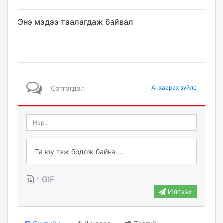
Энэ мэдээ таалагдаж байвал
Сэтгэгдэл
Анхаарах зүйлс
·
GIF
Илгээх