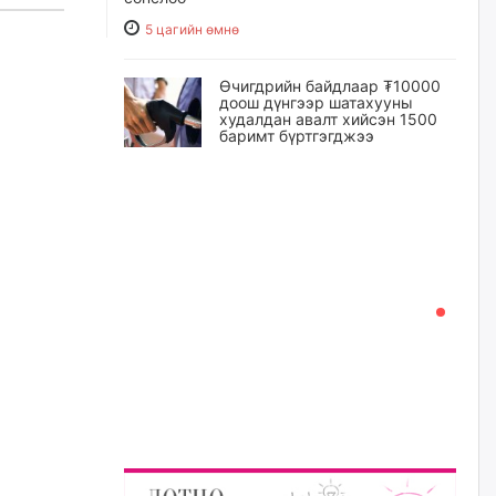
5 цагийн өмнө
Өчигдрийн байдлаар ₮10000
доош дүнгээр шатахууны
худалдан авалт хийсэн 1500
баримт бүртгэгджээ
5 цагийн өмнө
Шатахуун олголтыг 50,000
төгрөгөөр хязгаарласныг
нэмэгдүүлж 100,000 төгрөгт
хүргэхээр судалж байгаа
5 цагийн өмнө
Ц.Сандаг-Очир: COP17 ба
COP31 хурлын уялдаа нь
Риогийн гурван конвенцын
нэгдсэн хэрэгжилтийг ахиулах
чухал алхам болно
6 цагийн өмнө