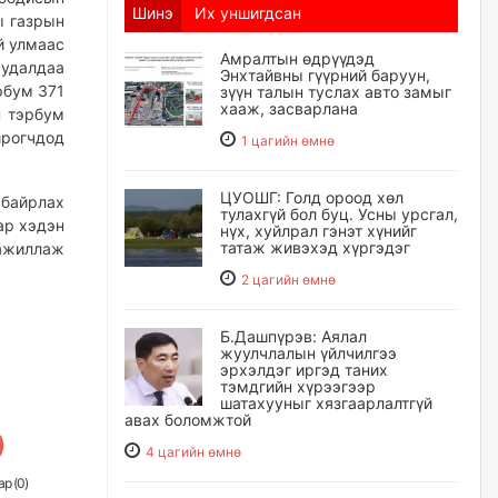
Шинэ
Их уншигдсан
ы газрын
й улмаас
Амралтын өдрүүдэд
худалдаа
Энхтайвны гүүрний баруун,
рбум 371
зүүн талын туслах авто замыг
хааж, засварлана
н тэрбум
ирогчдод
1 цагийн өмнө
ЦУОШГ: Голд ороод хөл
байрлах
тулахгүй бол буц. Усны урсгал,
ар хэдэн
нүх, хуйлрал гэнэт хүнийг
татаж живэхэд хүргэдэг
ажиллаж
2 цагийн өмнө
Б.Дашпүрэв: Аялал
жуулчлалын үйлчилгээ
эрхэлдэг иргэд таних
тэмдгийн хүрээгээр
шатахууныг хязгаарлалтгүй
авах боломжтой
4 цагийн өмнө
р (
0
)