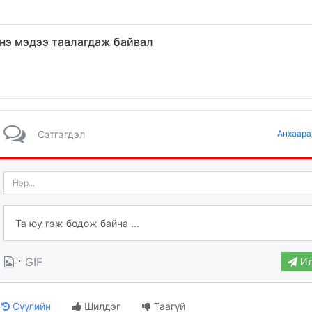
нэ мэдээ таалагдаж байвал
Сэтгэгдэл
Анхаара
·
GIF
Ил
Сүүлийн
Шилдэг
Таагүй