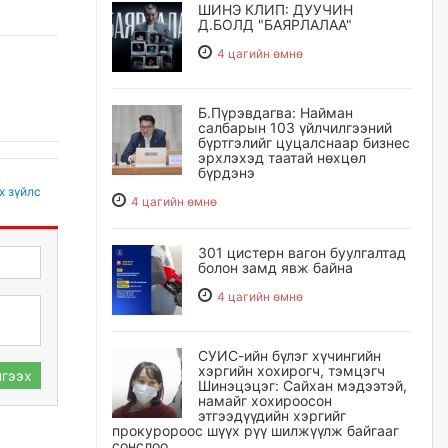
ШИНЭ КЛИП: ДУУЧИН
Д.БОЛД "БАЯРЛАЛАА"
4 цагийн өмнө
Б.Пүрэвдагва: Найман
салбарын 103 үйлчилгээний
бүртгэлийг цуцалснаар бизнес
эрхлэхэд таатай нөхцөл
бүрдэнэ
х зүйлс
4 цагийн өмнө
301 цистерн вагон буулгалтад
болон замд явж байна
4 цагийн өмнө
СУИС-ийн бүлэг хүчингийн
хэргийн хохирогч, тэмцэгч
гээх
Шинэцэцэг: Сайхан мэдээтэй,
намайг хохироосон
этгээдүүдийн хэргийг
прокуророос шүүх рүү шилжүүлж байгааг
сонслоо