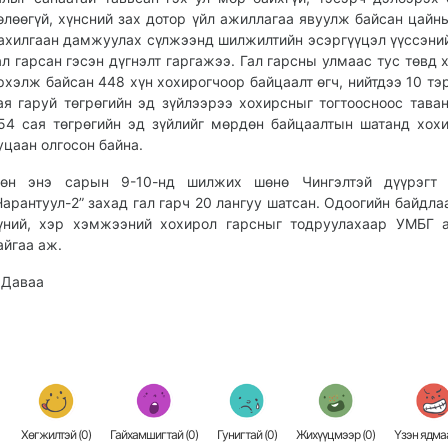
өлөөгүй, хүнсний зах дотор үйл ажиллагаа явуулж байсан цайн
ахилгаан дамжуулах сүлжээнд шилжилтийн эсэргүүцэл үүссэни
ал гарсан гэсэн дүгнэлт гаргажээ. Гал гарсны улмаас тус төвд 
рхэлж байсан 448 хүн хохирогчоор байцаалт өгч, нийтдээ 10 тэ
ая гаруй төгрөгийн эд зүйлээрээ хохирсныг тогтоосноос тава
54 сая төгрөгийн эд зүйлийг мөрдөн байцаалтын шатанд хох
уцаан олгосон байна.
өн энэ сарын 9-10-нд шилжих шөнө Чингэлтэй дүүрэгт 
Нарантуул-2” захад гал гарч 20 лангуу шатсан. Одоогийн байдла
үний, хэр хэмжээний хохирол гарсныг тодруулахаар УМБГ 
айгаа аж.
.Даваа
Хөгжилтэй (
0
)
Гайхамшигтай (
0
)
Гунигтай (
0
)
Жихүүцмээр (
0
)
Үзэн ядмаа