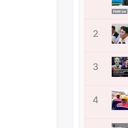
Нийгэм
2
3
4