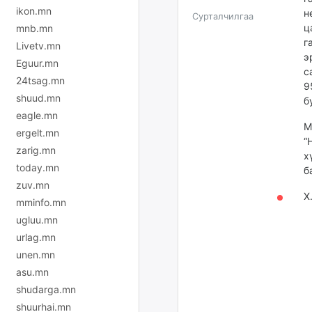
ikon.mn
н
Сурталчилгаа
ц
mnb.mn
г
Livetv.mn
э
Eguur.mn
с
24tsag.mn
9
shuud.mn
б
eagle.mn
М
ergelt.mn
“
zarig.mn
х
today.mn
б
zuv.mn
Х
mminfo.mn
ugluu.mn
urlag.mn
unen.mn
asu.mn
shudarga.mn
shuurhai.mn