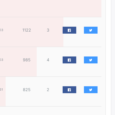
үйлчилгээний ажилтнуудын
ХАРИЛЦАА хандлагатай
холбоотой ГОМДОЛ их байгааг
дурдлаа
өчигдѳр
1122
3
03
Бариста хийх нь залуусын
дунд яагаад трэнд болов
өчигдѳр
985
4
03
Өмгөөлөгч Б.Оюунбилэг:
"Урьхан" Б.Чинбат гэж хүн
бизнес хамтрагчаа гүтгэж
хууль хяналтын байгууллагаар
шалгуулж, торны цаана
суулгана гэх мэтээр дарамталдаг
өчигдѳр
825
2
31
Д.Амарбаясгалан:
Шатахууныхаа 97 хувийг нэг
улсаас авдаг хараат байдлаа
зогсоож, Арабын орнуудаас