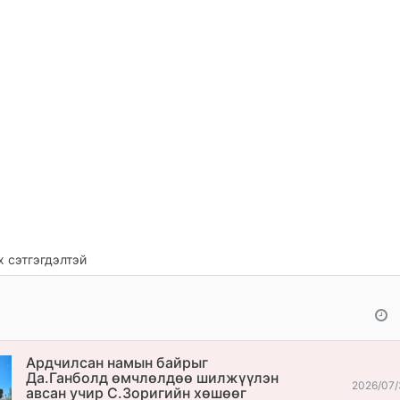
 сэтгэгдэлтэй
Ардчилсан намын байрыг
Да.Ганболд өмчлөлдөө шилжүүлэн
2026/07/
авсан учир С.Зоригийн хөшөөг