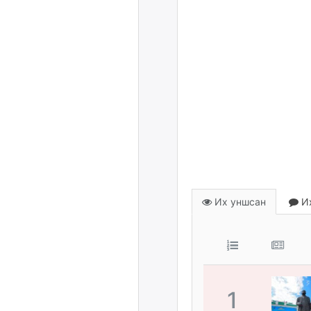
Их уншсан
Их
1