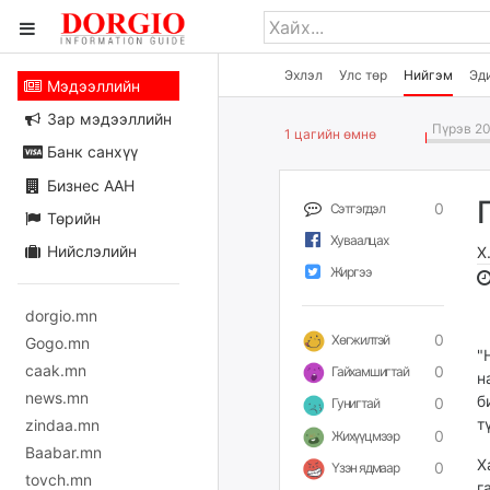
Эхлэл
Улс төр
Нийгэм
Эд
Мэдээллийн
Зар мэдээллийн
Пүрэв 20
1 цагийн өмнө
Банк санхүү
Бизнес ААН
0
Сэтгэгдэл
Төрийн
Хуваалцах
Нийслэлийн
Х
Жиргээ
dorgio.mn
0
Хөгжилтэй
Gogo.mn
"
caak.mn
0
Гайхамшигтай
н
news.mn
б
0
Гунигтай
т
zindaa.mn
0
Жихүүцмээр
Baabar.mn
Х
0
Үзэн ядмаар
tovch.mn
г