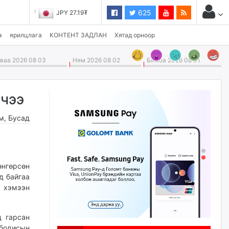
625
JPY 27.19₮
э
ярилцлага
КОНТЕНТ ЗАДЛАН
Хятад орноор
аа 2026 08 03
Ням 2026 08 02
Бямба 2026 08 01
рчээ
м
,
Бусад
нгөрсөн
д байгаа
н хэмээн
д гарсан
 бодисын