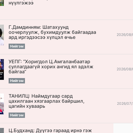
нүүлгэжээ
Г.Дамдинням: Шатахуунд
оочерлуулж, бухимдуулж байгаадаа
2026/08/
ард иргэдээсээ хүлцэл өчье
Нийгэм
УЕПГ: “Хоригдол Ц.Амгаланбаатар
cуллагдаагүй хорих ангид ял эдэлж
2026/08/
байгаа“
Нийгэм
ТАНИЛЦ: Наймдугаар сард
цахилгаан хязгаарлах байршил,
2026/07/
цагийн хуваарь
Нийгэм
Ц.Будханд: Дүүгээ гараад ирнэ гэж