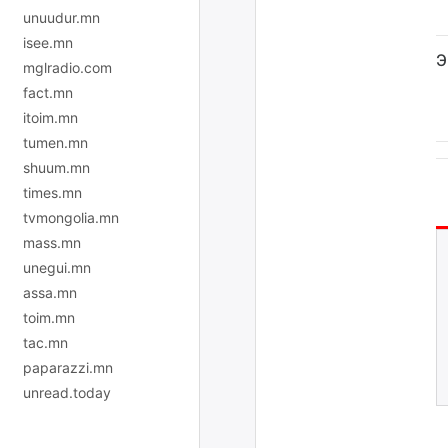
unuudur.mn
isee.mn
Э
mglradio.com
fact.mn
itoim.mn
tumen.mn
shuum.mn
times.mn
tvmongolia.mn
mass.mn
unegui.mn
assa.mn
toim.mn
tac.mn
paparazzi.mn
unread.today