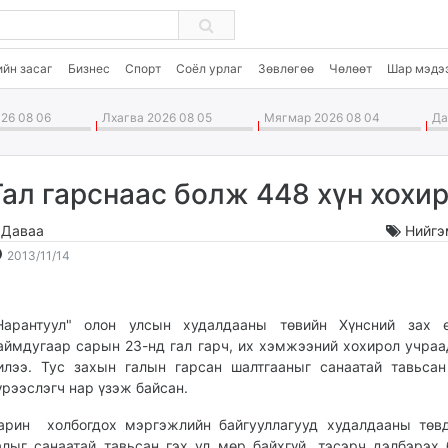
ийн засаг
Бизнес
Спорт
Соёл урлаг
Зөвлөгөө
Чөлөөт
Шар мэдэ
26 08 06
Лхагва 2026 08 05
Мягмар 2026 08 04
Дав
Гал гарснаас болж 448 хүн хохи
.Даваа
Нийгэ
2013-
2026-
2013/11/14
11-
08-
14
07
22:18:53
17:37:36
Нарантуул" олон улсын худалдааны төвийн Хүнсний зах ө
аймдугаар сарын 23-нд гал гарч, их хэмжээний хохирол учраа
илээ. Тус захын галын гарсан шалтгааныг санаатай тавьса
үрээслэгч нар үзэж байсан.
арин холбогдох мэргэжлийн байгууллагууд худалдааны төв
алыг санаатай тавьсан гэх ул мөр байхгүй, тэсэрч дэлбэрэх