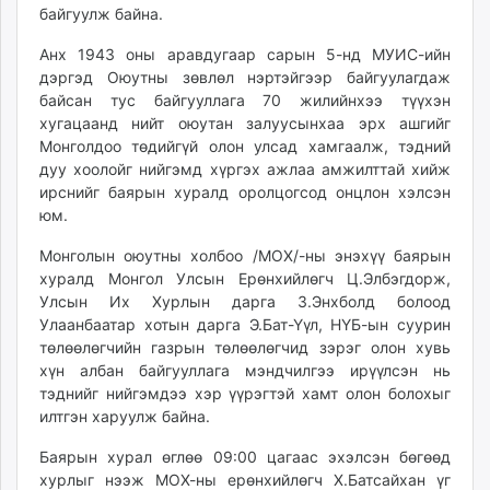
байгуулж байна.
ikon.mn
mnb.mn
Анх 1943 оны аравдугаар сарын 5-нд МУИС-ийн
Livetv.mn
дэргэд Оюутны зөвлөл нэртэйгээр байгуулагдаж
Eguur.mn
байсан тус байгууллага 70 жилийнхээ түүхэн
хугацаанд нийт оюутан залуусынхаа эрх ашгийг
24tsag.mn
Монголдоо төдийгүй олон улсад хамгаалж, тэдний
shuud.mn
дуу хоолойг нийгэмд хүргэх ажлаа амжилттай хийж
eagle.mn
ирснийг баярын хуралд оролцогсод онцлон хэлсэн
ergelt.mn
юм.
zarig.mn
Монголын оюутны холбоо /МОХ/-ны энэхүү баярын
today.mn
хуралд Монгол Улсын Ерөнхийлөгч Ц.Элбэгдорж,
zuv.mn
Улсын Их Хурлын дарга З.Энхболд болоод
mminfo.mn
Улаанбаатар хотын дарга Э.Бат-Үүл, НҮБ-ын суурин
ugluu.mn
төлөөлөгчийн газрын төлөөлөгчид зэрэг олон хувь
хүн албан байгууллага мэндчилгээ ирүүлсэн нь
urlag.mn
тэднийг нийгэмдээ хэр үүрэгтэй хамт олон болохыг
unen.mn
илтгэн харуулж байна.
asu.mn
shudarga.mn
Баярын хурал өглөө 09:00 цагаас эхэлсэн бөгөөд
хурлыг нээж МОХ-ны ерөнхийлөгч Х.Батсайхан үг
shuurhai.mn