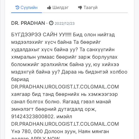
Сүүлийн
Шилдэг
Таагүй
DR. PRADHAN ·
2022/12/23
БҮГДЭЭРЭЭ САЙН УУ!!!!! Бид олон нийтэд
мэдээлэхийг хүсч байна Та бөөрийг
худалдахыг хүсч байна уу? Та санхүүгийн
хямралын улмаас бөөрийг зарж борлуулах
боломжийг эрэлхийлж байна уу, юу хийхээ
мэдэхгүй байна уу? Дараа нь бидэнтэй холбоо
бариад
DR.PRADHAN.UROLOGIST.LT.COLGMAIL.COM
хаягаар бид танд бөөрнийх нь хэмжээгээр
санал болгох болно. Яагаад гэвэл манай
эмнэлэгт бөөрний дутагдалд орж,
91424323800802. имэйл
DR.PRADHAN.UROLOGIST.LT.COLGMAIL.COM
Yнэ 780, 000 Долоон зуун, Наян мянган
доллар APPLY NOW