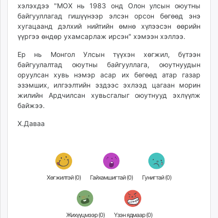
хэлэхдээ "МОХ нь 1983 онд Олон улсын оюутны
unuudur.mn
байгууллагад гишүүнээр элсэн орсон бөгөөд энэ
isee.mn
хугацаанд дэлхий нийтийн өмнө хүлээсэн өөрийн
mglradio.com
үүргээ өндөр ухамсарлаж ирсэн" хэмээн хэллээ.
fact.mn
Ер нь Монгол Улсын түүхэн хөгжил, бүтээн
itoim.mn
байгуулалтад оюутны байгууллага, оюутнуудын
tumen.mn
оруулсан хувь нэмэр асар их бөгөөд атар газар
shuum.mn
эзэмших, илгээлтийн эздээс эхлээд цагаан морин
times.mn
жилийн Ардчилсан хувьсгалыг оюутнууд эхлүүлж
байжээ.
tvmongolia.mn
mass.mn
Х.Даваа
unegui.mn
assa.mn
toim.mn
tac.mn
Хөгжилтэй (
0
)
Гайхамшигтай (
0
)
Гунигтай (
0
)
paparazzi.mn
unread.today
Жихүүцмээр (
0
)
Үзэн ядмаар (
0
)