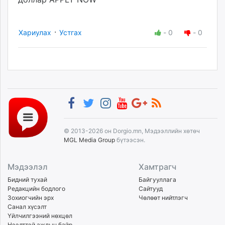
·
Хариулах
Устгах
-
0
-
0
© 2013-2026 он Dorgio.mn, Мэдээллийн хөтөч
MGL Media Group
бүтээсэн.
Мэдээлэл
Хамтрагч
Бидний тухай
Байгууллага
Редакцийн бодлого
Сайтууд
Зохиогчийн эрх
Чөлөөт нийтлэгч
Санал хүсэлт
Үйлчилгээний нөхцөл
Нээлттэй ажлын байр