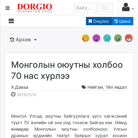
Онцлох
Шинэ
Мэдээллийн
Зар мэдээллийн
Архив
Банк санхүү
Бизнес ААН
Төрийн
Монголын оюутны холбоо
Нийслэлийн
70 нас хүрлээ
Х.Даваа
Нийгэм
,
Үйл явдал
dorgio.mn
2013-
2026-
2013/11/15
Gogo.mn
11-
08-
caak.mn
15
07
news.mn
19:24:18
18:55:45
Монгол Улсад оюутны байгууллага үүсч хөгжсөний
zindaa.mn
түүхт 70 жилийн ой энэ онд тохиож байгаа юм. Иймд
Baabar.mn
өнөөдөр Монголын оюутны холбооноос Улсын
tovch.mn
драмын эрдмийн театрт баярын хурал зохион