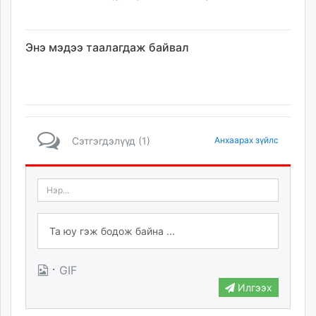
Энэ мэдээ таалагдаж байвал
Сэтгэгдэлүүд (1)
Анхаарах зүйлс
·
GIF
Илгээх