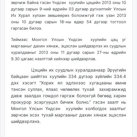
зөрчиж байна гэсэн Үндсэн хуулийн цэцийн 2013 оны 10
ikon.mn
дугаар сарын 9-ний өдрийн 03 дугаар дүгнэлтийг Улсын
mnb.mn
Их Хурал хүлээн зөвшөөрөх боломжгүй гэж үзэн 2013
Livetv.mn
оны 10 дугаар сарын 18-ны өдөр 54 дүгээр тогтоол
Eguur.mn
гаргасан билээ.
24tsag.mn
Тиймээс Монгол Улсын Үндсэн хуулийн цэц уг
shuud.mn
маргааныг дахин хянаж, эцэслэн шийдвэрлэх их суудлын
eagle.mn
хуралдааныг 2013 оны 11 дугаар сарын 27-ны өдрийн
ergelt.mn
9.30 цагаас нээлттэй хийхээр шийдвэрлэв.
zarig.mn
Цэцийн их суудлын хуралдаанаар Эрүүгийн
today.mn
байцаан шийтгэх хуулийн 334 дүгээр зүйлийн 334.4
zuv.mn
дэх хэсэгт “Хорих ял эдлэхээс хугацааны өмнө
mminfo.mn
тэнсэн суллах, ялаас чөлөөлөх тухай захирамжид
давж заалдах гомдол гаргаж болохгүй бөгөөд харин
ugluu.mn
прокурор эсэргүүцэл бичиж болно.” гэсэн заалт нь
urlag.mn
Монгол Улсын Үндсэн хуулийн холбогдох заалтыг
unen.mn
зөрчсөн эсэх тухай маргааныг дахин хянаж эцэслэн
asu.mn
шийдвэрлэнэ.
shudarga.mn
shuurhai.mn