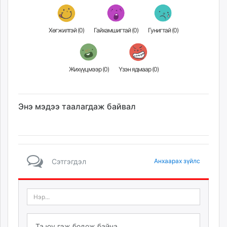
unuudur.mn
isee.mn
Хөгжилтэй (
0
)
Гайхамшигтай (
0
)
Гунигтай (
0
)
mglradio.com
fact.mn
itoim.mn
Жихүүцмээр (
0
)
Үзэн ядмаар (
0
)
tumen.mn
shuum.mn
times.mn
Энэ мэдээ таалагдаж байвал
tvmongolia.mn
mass.mn
unegui.mn
assa.mn
toim.mn
Сэтгэгдэл
Анхаарах зүйлс
tac.mn
paparazzi.mn
unread.today