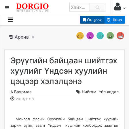
Онцлох
Шинэ
Мэдээллийн
Зар мэдээллийн
Архив
Банк санхүү
Бизнес ААН
Төрийн
Эрүүгийн байцаан шийтгэх
Нийслэлийн
хуулийг Үндсэн хуулийн
цэцээр хэлэлцэнэ
dorgio.mn
Gogo.mn
А.Баярмаа
Нийгэм
,
Үйл явдал
caak.mn
2013-
2026-
2013/11/18
news.mn
11-
08-
18
07
zindaa.mn
16:53:49
17:42:23
Baabar.mn
Монгол Улсын Эрүүгийн байцаан шийтгэх хуулийн
зарим зүйл, заалт Үндсэн хуулийн холбогдох заалтыг
tovch.mn