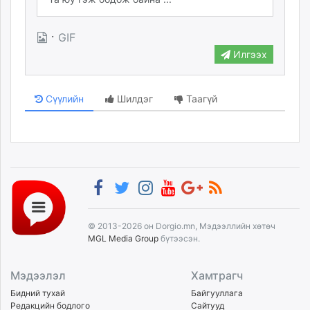
·
GIF
Илгээх
Сүүлийн
Шилдэг
Таагүй
© 2013-2026 он Dorgio.mn, Мэдээллийн хөтөч
MGL Media Group
бүтээсэн.
Мэдээлэл
Хамтрагч
Бидний тухай
Байгууллага
Редакцийн бодлого
Сайтууд