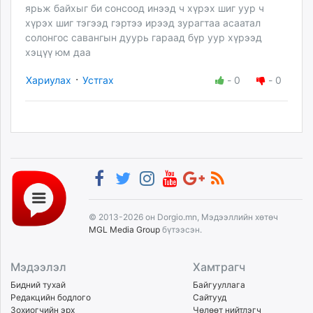
ярьж байхыг би сонсоод инээд ч хүрэх шиг уур ч
хүрэх шиг тэгээд гэртээ ирээд зурагтаа асаатал
солонгос савангын дуурь гараад бүр уур хүрээд
хэцүү юм даа
·
Хариулах
Устгах
-
0
-
0
© 2013-2026 он Dorgio.mn, Мэдээллийн хөтөч
MGL Media Group
бүтээсэн.
Мэдээлэл
Хамтрагч
Бидний тухай
Байгууллага
Редакцийн бодлого
Сайтууд
Зохиогчийн эрх
Чөлөөт нийтлэгч