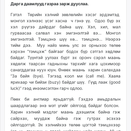
Дарга даамлууд газраа зарж дууслаа.
ikon.mn
mnb.mn
Гэтэл Төрийн хэлний зөвлөлийн хэсэг эрдэмтэд
Livetv.mn
монгол хэлнээс үсэг хасна ч гэнэ үү. Одоо бүр эх
Eguur.mn
хэл рүүгээ дайрдаг байна шүү. Хэл, хил, мал
гурваасаа салвал хэн эмгэнэлтэй вэ... Монгол
24tsag.mn
эмгэнэлтэй. Тэмцэнэ шүү хө... тэмцэнэ... Нээрээ
shuud.mn
тийм дээ. Муу найз минь улс эх орныхоо төлөө
eagle.mn
хэрхэн “тэмцэж” байгааг бодох бүр сэтгэл хөдлөм
ergelt.mn
байдаг. Түүнтэй уулзах бүрт эх оронч сэрэл маань
zarig.mn
хөдөлж таарсан гадныхны тархийг хага цохимоор
санагддагаа нуух юун. Өнөөх маань харин салахдаа
today.mn
“За байя (bye). Тэгээд коол ми (call me). Хааяа
zuv.mn
ярихаар чи бийзи (buzy) байдаг шүү. Гүүд лаак (good
mminfo.mn
luck)” гээд инээмсэглэн гарч одлоо.
ugluu.mn
Пөөх би англиар ярьдаггүй. Гэхдээ амьдралын
urlag.mn
шаардлагаар энэ мэт үгийг ойлгоод байдаг болсон.
unen.mn
Харин хэлний мэдлэг маань дээшилж байна гэж
asu.mn
сайрхах, муудаж байна гэж гутрах эсэхээ
shudarga.mn
ойлгодоггүй. Эх хэлнийхээ төлөө цогтой тэмцэхээр
shuurhai.mn