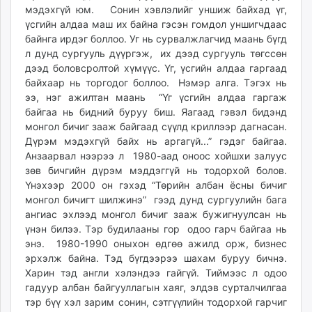
мэдэхгүй юм. Сонин хэвлэлийг уншиж байхад үг,
үсгийн алдаа маш их байна гэсэн гомдол уншигчдаас
байнга ирдэг боллоо. Уг нь сурвалжлагчид маань бүгд
л дунд сургууль дүүргэж, их дээд сургууль төгссөн
дээд боловсролтой хүмүүс. Үг, үсгийн алдаа гаргаад
байхаар нь торгодог боллоо. Нэмэр алга. Тэгэх нь
ээ, нэг ажилтан маань “Үг үсгийн алдаа гаргаж
байгаа нь бидний буруу биш. Яагаад гэвэл бидэнд
монгол бичиг зааж байгаад сүүлд криллээр дагнасан.
Дүрэм мэдэхгүй байх нь аргагүй...” гэдэг байгаа.
Анзаарвал нээрээ л 1980-аад оноос хойшхи залуус
зөв бичгийн дүрэм мэддэггүй нь тодорхой болов.
Үнэхээр 2000 он гэхэд “Төрийн албан ёсны бичиг
монгол бичигт шилжинэ” гээд дунд сургуулийн бага
ангиас эхлээд монгол бичиг зааж бужигнуулсан нь
үнэн билээ. Тэр будилааны гор одоо гарч байгаа нь
энэ. 1980-1990 оныхон өдгөө ажилд орж, бизнес
эрхэлж байна. Тэд бүгдээрээ шахам буруу бичнэ.
Харин тэд англи хэлэндээ гайгүй. Тиймээс л одоо
гадуур албан байгууллагын хаяг, элдэв сурталчилгаа
тэр бүү хэл зарим сонин, сэтгүүлийн тодорхой гарчиг