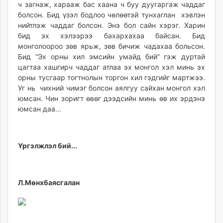
ч загнаж, харааж бас хаана ч буу дуугаргаж чаддаг
болсон. Бид үзэл бодлоо чөлөөтэй тунхаглан хэвлэн
нийтлэж чаддаг болсон. Энэ бол сайн хэрэг. Харин
бид эх хэлээрээ бахархахаа байсан. Бид
монголоороо зөв ярьж, зөв бичиж чадахаа больсон.
Бид “Эх орны хил эмсийн умайд бий” гэж дуртай
цагтаа хашгирч чаддаг атлаа эх монгол хэл минь эх
орны тусгаар тогтнолын торгон хил гэдгийг мартжээ.
Уг нь чихний чимэг болсон аялгуу сайхан монгол хэл
юмсан. Чин зоригт өвөг дээдсийн минь өв их эрдэнэ
юмсан даа...
Үргэлжлэл бий...
Л.Мөнхбаясгалан