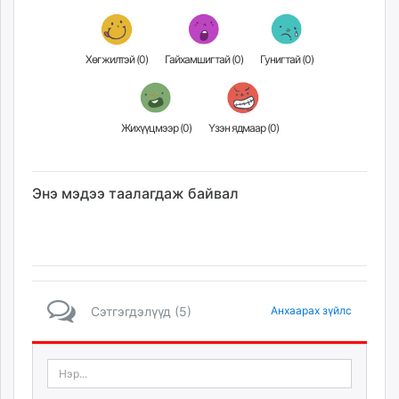
Хөгжилтэй (
0
)
Гайхамшигтай (
0
)
Гунигтай (
0
)
Жихүүцмээр (
0
)
Үзэн ядмаар (
0
)
Энэ мэдээ таалагдаж байвал
Сэтгэгдэлүүд (5)
Анхаарах зүйлс