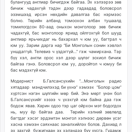
булангууд англиар бичигдэж байгаа. Эх хэлээрээ зөв
бичиж чадахгүй тэдэн дээр гадаадад боловсрол
эзэмшээд ирсэн нөхдийн давалгаа бас нэрмээс
болно. Төрийн албанд томоохон албан тушаалд
томилогдсон 80-аад оныхон монголоор зөв бичиж
чадахгүй, бас монголоор яриад ойлгохгүй бол шууд
англиар ярьчихдаг нь бахархал ч юм уу, багтрал ч
юм уу. Зарим дарга нар “Би Монголын сонин хэвлэл
уншдаггүй. Телевиз ч үздэггүй...” гэж чамирхана. Тэр
бүү хэл, англи орос хэл дээр шүлэг зохиол бичиж
байгаа гэнэ. Боловсрол юм уу, доройтол ч юмуу би
бас мэдэхгүй юм.
Модернист Б.Галсансүхийн “...Монголын радио
хятадаар мэндчилэхэд би үхнэ” хэмээх “Болор цом”
хүртсэн нэгэн шүлгийн мөр бий. Энэ мөрт үнэн бол
Б.Галсансүхийг хэзээ ч үхэхгүй юм байна даа гэж
бодож явав. Харин одоо тэр цаг ойрхон мэт бодогдох
нь, муу ёр байгаа даа. Төрийн хэлний зөвлөлд
багтдаг хэсэг эрдэмтэн монгол хэлнээс дөрвөн үсэг
хасна хэмээн саяхнаас заналхийлэх болов. Дахиад л
эх захгүй бужигнаан эх хэлэндээ бүү үүсгэ. Гудамж