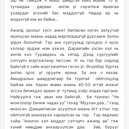
(ер нь тэмцэж ч яваа) шийдсэн найз маань 10 үг
unuudur.mn
тутамдаа дөрвөн англи үг хэрэглэж яваагаа
isee.mn
ухаардаг эсэхийг бас мэддэггүй. Надад ер нь
мэдэхгүй юм их байна...
mglradio.com
fact.mn
Ажилд орохыг хүсч анкет бөглөсөн нэгэн залуутай
itoim.mn
ярилцсан маань надад мартагдашгүй дурсамж болон
tumen.mn
үлдэх бололтой. Тэр анх сургуульд орохдоо л орос
shuum.mn
хэлээр эрдэм ном үзжээ. Дараагийн үзсэн хэл нь
англи хэл. Гуравдахь нь хятад. Дээд сургуулийг
times.mn
сэтгүүлч мэргэжлээр төгссөн. Уг нь тэр бүр олдоод
tvmongolia.mn
байхгүй л сайн мэргэжилтэн гэсэн үг. Өгүүлбэр бүртээ
mass.mn
англи, орос үг оруулж ярина. За энэ ч яахав.
unegui.mn
Амьдралын шаардлагаар би түүнтэй ойлголцоод
assa.mn
байгаа юм. Харин өнөөх маань 40-50 үгтэй жижиг
эссээ бичихдээ арван үг тутамд хоёр алдаа гаргана.
toim.mn
Найруулга гэж авах юм байхгүй. Би түүнээс “Чи
tac.mn
монголоор бичиж чадах уу” гэхэд “Муухан даа...” гээд
paparazzi.mn
инээсэн. Дамшигласан асуултын маань ёгт утгыг тэр
unread.today
ойлголгүй үнэнээрээ хариулсан нь тэр. Тэр явдлаас
хойш “монгол хэл мэддэг сэтгүүлч ажилд ав” гэж
хүний нөөцдөө анхааруулсан даа. Зөв, бурууг