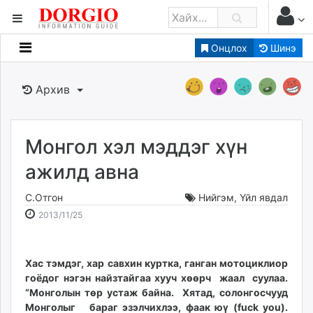
Онцлох
Шинэ
Мэдээллийн
Зар мэдээллийн
Архив
Банк санхүү
Бизнес ААН
Төрийн
Монгол хэл мэддэг хүн
Нийслэлийн
ажилд авна
С.Отгон
Нийгэм
,
Үйл явдал
dorgio.mn
2013-
2026-
2013/11/25
Gogo.mn
11-
08-
caak.mn
25
08
news.mn
15:07:48
11:29:20
Хас тэмдэг, хар савхин куртка, ганган мотоциклиор
zindaa.mn
гоёдог нэгэн найзтайгаа хууч хөөрч жаал суулаа.
Baabar.mn
“Монголын төр устаж байна. Хятад, солонгосчууд
tovch.mn
Монголыг бараг эзэлчихлээ, фаак юү (fuck you).