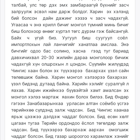
талбай, улс төр дэх эмх замбараагүй бүхнийг засч
залруулж эсвэл нам дарж болдог. Харин эх хэлэнд
бий болсон дайн дажинг хэзээ ч засч чадахгүй.
Угаасаа ч энэ крилл бичиг монгол түмний минь бичиг
биш болохоор өнөөг хүртэл төгс дүрэм гэж байсангүй.
Байх ч үгүй биз. Уугуул биш суугуул соёл
импортлохын лай ланчигийг ханатлаа амслаа. Энэ
бичгийг одоо бас солино, хасна гээд туг бариад
давхичихвал 20-30 жилийн дараа монголоор бичиж
чадахгүй хүн олшрохын л цондон. Сүүлийн жилүүдэд
Чингис хаан болон эх түүхээрээ бахархах үзэл сайн
төлөвшиж байна. Харин монгол хэлээрээ бахархах
үзэл бидэнд дутаад байна. Харийн хэлийг суралгүй л
яахав. Харин ижийнхээ бүүвэйтэй хамт амалсан эх
монгол хэлээ мартаж яахин болох билээ. Бид Өндөр
гэгээн Занабазарынхаа урласан алтан соёмбо үсгээ
төрийнхөө сүлдэнд залж чадсан. Бид Чингис хаанаа
ярьж цээжээ дэлдэж чаддаг болсон. Бид есөн хөлт
цагаан тугаа Төрийн ордондоо ёслол төгөлдөр залж
чадсан. Бид түүхээрээ бахархаж аархан омогшиж
чаддаг болсон. Бид газар шороогоо харамлаж хэнийг