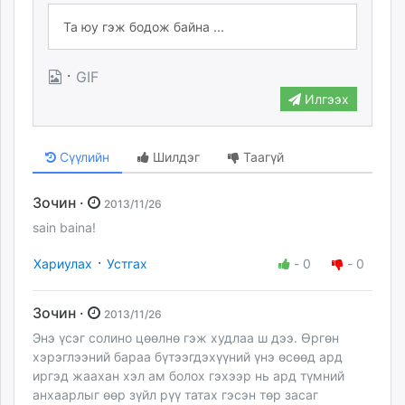
·
GIF
Илгээх
Сүүлийн
Шилдэг
Таагүй
Зочин ·
2013/11/26
sain baina!
·
Хариулах
Устгах
-
0
-
0
Зочин ·
2013/11/26
Энэ үсэг солино цөөлнө гэж худлаа ш дээ. Өргөн
хэрэглээний бараа бүтээгдэхүүний үнэ өсөөд ард
иргэд жаахан хэл ам болох гэхээр нь ард түмний
анхаарлыг өөр зүйл рүү татах гэсэн төр засаг