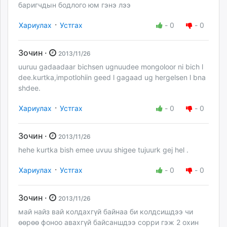
баригчдын бодлого юм гэнэ лээ
·
Хариулах
Устгах
-
0
-
0
Зочин ·
2013/11/26
uuruu gadaadaar bichsen ugnuudee mongoloor ni bich l
dee.kurtka,impotlohiin geed l gagaad ug hergelsen l bna
shdee.
·
Хариулах
Устгах
-
0
-
0
Зочин ·
2013/11/26
hehe kurtka bish emee uvuu shigee tujuurk gej hel .
·
Хариулах
Устгах
-
0
-
0
Зочин ·
2013/11/26
май найз вай колдахгүй байнаа би колдсишдээ чи
өөрөө фоноо авахгүй байсаншдээ сорри гэж 2 охин