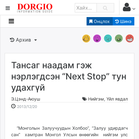
Онцлох
Шинэ
Мэдээллийн
Зар мэдээллийн
Архив
Банк санхүү
Бизнес ААН
Төрийн
Тансаг наадам гэж
Нийслэлийн
нэрлэгдсэн “Next Stop” тун
удахгүй
dorgio.mn
Gogo.mn
Э.Цэнд-Аюуш
Нийгэм
,
Үйл явдал
caak.mn
2013-
2026-
2013/12/20
news.mn
12-
08-
20
07
zindaa.mn
22:25:09
23:41:29
“Монголын Залуучуудын Холбоо”, “Залуу удирдагч
Baabar.mn
сан” хамтран Монгол Улсын өнөөгийн нийгэм улс
tovch.mn