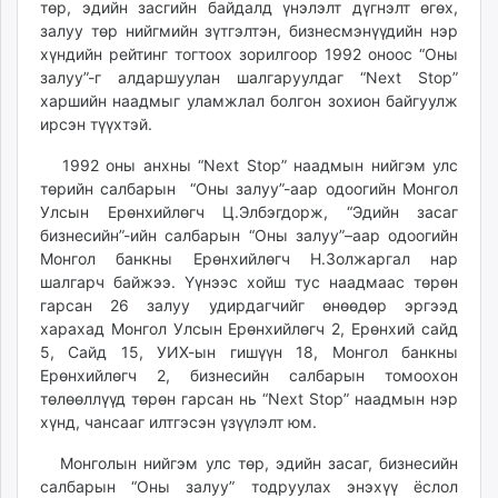
төр, эдийн засгийн байдалд үнэлэлт дүгнэлт өгөх,
ikon.mn
залуу төр нийгмийн зүтгэлтэн, бизнесмэнүүдийн нэр
mnb.mn
хүндийн рейтинг тогтоох зорилгоор 1992 оноос “Оны
Livetv.mn
залуу”-г алдаршуулан шалгаруулдаг “Next Stop”
Eguur.mn
харшийн наадмыг уламжлал болгон зохион байгуулж
ирсэн түүхтэй.
24tsag.mn
shuud.mn
1992 оны анхны “Next Stop” наадмын нийгэм улс
eagle.mn
төрийн салбарын “Оны залуу”-аар одоогийн Монгол
ergelt.mn
Улсын Ерөнхийлөгч Ц.Элбэгдорж, “Эдийн засаг
бизнесийн”-ийн салбарын “Оны залуу”–аар одоогийн
zarig.mn
Монгол банкны Ерөнхийлөгч Н.Золжаргал нар
today.mn
шалгарч байжээ. Үүнээс хойш тус наадмаас төрөн
zuv.mn
гарсан 26 залуу удирдагчийг өнөөдөр эргээд
mminfo.mn
харахад Монгол Улсын Ерөнхийлөгч 2, Ерөнхий сайд
ugluu.mn
5, Сайд 15, УИХ-ын гишүүн 18, Монгол банкны
Ерөнхийлөгч 2, бизнесийн салбарын томоохон
urlag.mn
төлөөллүүд төрөн гарсан нь “Next Stop” наадмын нэр
unen.mn
хүнд, чансааг илтгэсэн үзүүлэлт юм.
asu.mn
shudarga.mn
Монголын нийгэм улс төр, эдийн засаг, бизнесийн
салбарын “Оны залуу” тодруулах энэхүү ёслол
shuurhai.mn