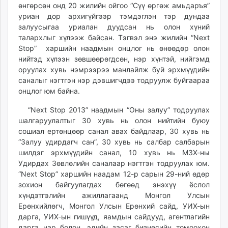
өнгөрсөн онд 20 жилийн ойгоо “Сүү өргөж амьдаръя”
unuudur.mn
уриан дор архигүйгээр тэмдэглэн тэр дундаа
isee.mn
залуусыгаа уриалан дуудсан нь олон хүний
mglradio.com
талархлыг хүлээж байсан. Тэгвэл энэ жилийн “Next
fact.mn
Stop” харшийн наадмын онцлог нь өнөөдөр олон
нийтэд хүлээн зөвшөөрөгдсөн, нэр хүнтэй, нийгэмд
itoim.mn
оруулах хувь нэмрээрээ манлайлж буй эрхмүүдийн
tumen.mn
саналыг нэгтгэн нэр дэвшигчдээ тодруулж буйгаараа
shuum.mn
онцлог юм байна.
times.mn
“Next Stop 2013” наадмын “Оны залуу” тодруулах
tvmongolia.mn
шалгаруулалтыг 30 хувь нь олон нийтийн буюу
mass.mn
сошиал ертөнцөөр санал авах байдлаар, 30 хувь нь
unegui.mn
“Залуу удирдагч сан”, 30 хувь нь салбар салбарын
assa.mn
шилдэг эрхмүүдийн санал, 10 хувь нь МЗХ-ны
toim.mn
Удирдах Зөвлөлийн саналаар нэгтгэн тодруулах юм.
“Next Stop” харшийн наадам 12-р сарын 29-ний өдөр
tac.mn
зохион байгуулагдах бөгөөд энэхүү ёслол
paparazzi.mn
хүндэтгэлийн ажиллагаанд Монгол Улсын
unread.today
Ерөнхийлөгч, Монгол Улсын Ерөнхий сайд, УИХ-ын
дарга, УИХ-ын гишүүд, яамдын сайдууд, агентлагийн
дарга нар болон, эдийн засаг бизнесийн томоохон