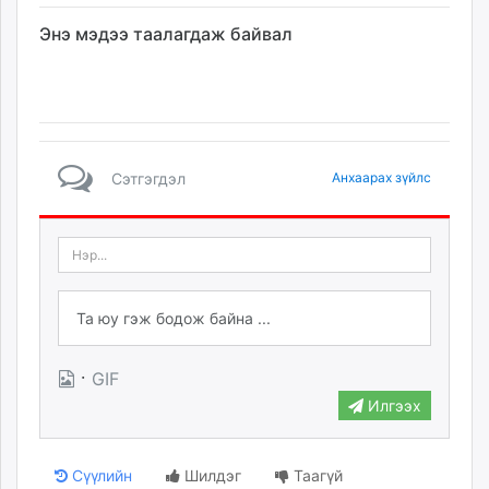
Энэ мэдээ таалагдаж байвал
Сэтгэгдэл
Анхаарах зүйлс
·
GIF
Илгээх
Сүүлийн
Шилдэг
Таагүй