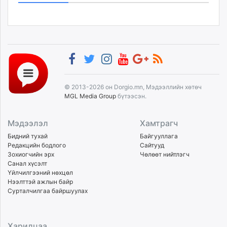
© 2013-2026 он Dorgio.mn, Мэдээллийн хөтөч
MGL Media Group
бүтээсэн.
Мэдээлэл
Хамтрагч
Бидний тухай
Байгууллага
Редакцийн бодлого
Сайтууд
Зохиогчийн эрх
Чөлөөт нийтлэгч
Санал хүсэлт
Үйлчилгээний нөхцөл
Нээлттэй ажлын байр
Сурталчилгаа байршуулах
Харилцаа