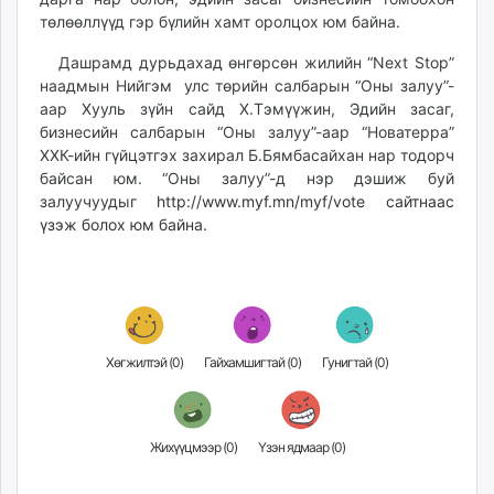
төлөөллүүд гэр бүлийн хамт оролцох юм байна.
Дашрамд дурьдахад өнгөрсөн жилийн “Next Stop”
наадмын Нийгэм улс төрийн салбарын “Оны залуу”-
аар Хууль зүйн сайд Х.Тэмүүжин, Эдийн засаг,
бизнесийн салбарын “Оны залуу”-аар “Новатерра”
ХХК-ийн гүйцэтгэх захирал Б.Бямбасайхан нар тодорч
байсан юм. “Оны залуу”-д нэр дэшиж буй
залуучуудыг
http://www.myf.mn/myf/vote сайтнаас
үзэж болох юм байна.
Хөгжилтэй (
0
)
Гайхамшигтай (
0
)
Гунигтай (
0
)
Жихүүцмээр (
0
)
Үзэн ядмаар (
0
)