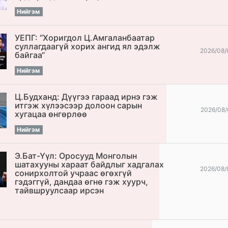
Нийгэм
УЕПГ: “Хоригдол Ц.Амгаланбаатар
cуллагдаагүй хорих ангид ял эдэлж
2026/08/
байгаа“
Нийгэм
Ц.Будханд: Дүүгээ гараад ирнэ гэж
итгэж хүлээсээр долоон сарын
2026/08/
хугацаа өнгөрлөө
Нийгэм
Э.Бат-Үүл: Оросууд Монголын
шатахууны хараат байдлыг хадгалах
2026/08/
сонирхолтой учраас өгөхгүй
гэдэггүй, дандаа өгнө гэж хуурч,
тайвшруулсаар ирсэн