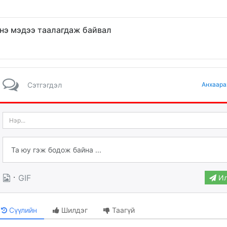
нэ мэдээ таалагдаж байвал
Сэтгэгдэл
Анхаара
·
GIF
Ил
Сүүлийн
Шилдэг
Таагүй