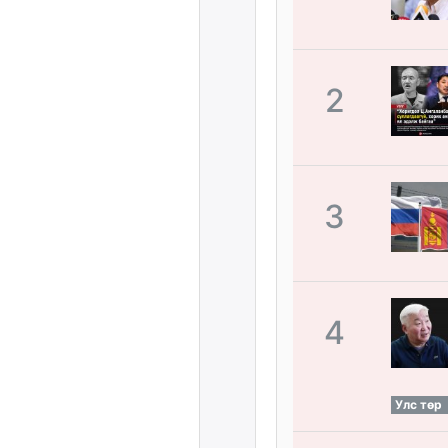
2
3
4
Улс төр