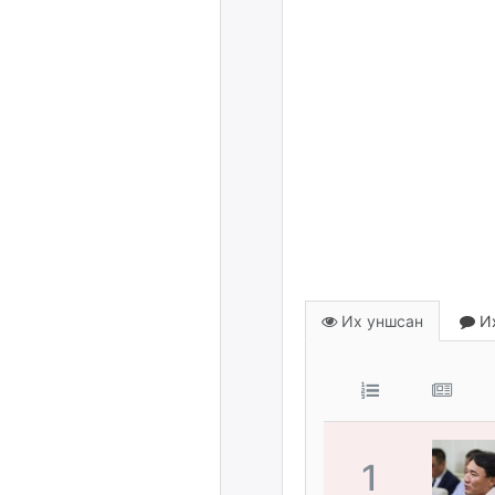
Их уншсан
Их
1