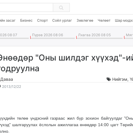
ийн засаг
Бизнес
Спорт
Соёл урлаг
Зөвлөгөө
Чөлөөт
Шар мэдэ
026 08 07
Пүрэв 2026 08 06
Лхагва 2026 08 05
Мягм
Өнөөдөр "Оны шилдэг хүүхэд"-и
тодруулна
.Даваа
Нийгэм
,
Ү
2013-
2026-
2013/12/22
12-
08-
22
08
15:50:31
19:41:02
үүхдийн төлөө үндэсний газраас жил бүр зохион байгуулдаг "Он
үүхэд" шалгаруулах ёслолын ажиллагаа өнөөдөр 14:00 цагт Төрий
олно.