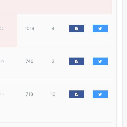
наймдугаар сарын 14-нөөс
ажиллуулж эхэлнэ
уржигдар
1019
4
03
Орон сууц, нийтийн аж ахуй,
авто зам, тохижилт
үйлчилгээний ажилтнуудын
ХАРИЛЦАА хандлагатай
холбоотой ГОМДОЛ их байгааг
дурдлаа
уржигдар
740
3
05
Бариста хийх нь залуусын
дунд яагаад трэнд болов
уржигдар
718
13
03
Өмгөөлөгч Б.Оюунбилэг:
"Урьхан" Б.Чинбат гэж хүн
бизнес хамтрагчаа гүтгэж
хууль хяналтын байгууллагаар
шалгуулж, торны цаана
суулгана гэх мэтээр дарамталдаг