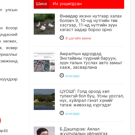
Шинэ
Их уншигдсан
ол улсын
Өнөөдөр ихэнх нутгаар халах
боловч 9, 10-нд нутгийн төв
хэсгээр, 11-нд нутгийн зүүн
ан ёсоор
хагаст аадар бороо орно
ндэсний
8 цагийн өмнө
 хөгжих,
ж, өсвөр
Амралтын өдрүүдэд
ууриаллыг
Энхтайвны гүүрний баруун,
хэмжээнд
зүүн талын туслах авто замыг
хааж, засварлана
өчигдѳр
хүүхдээр
ЦУОШГ: Голд ороод хөл
тулахгүй бол буц. Усны урсгал,
нүх, хуйлрал гэнэт хүнийг
татаж живэхэд хүргэдэг
өчигдѳр
Б.Дашпүрэв: Аялал
р (
0
)
жуулчлалын үйлчилгээ