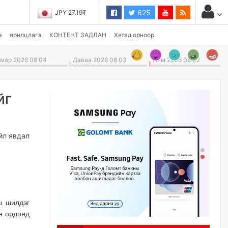
625
JPY 27.19₮
э
ярилцлага
КОНТЕНТ ЗАДЛАН
Хятад орноор
ар 2026 08 04
Даваа 2026 08 03
Ням 2026 08 02
йг
йл явдал
ы шилдэг
н ордонд