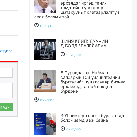
эрхэлдэг иргэд таних
тэмдгийн хүрээгээр
шатахууныг хязгаарлалтгүй
авах боломжтой
өчигдѳр
ШИНЭ КЛИП: ДУУЧИН
Д.БОЛД "БАЯРЛАЛАА"
х зүйлс
өчигдѳр
Б.Пүрэвдагва: Найман
салбарын 103 үйлчилгээний
бүртгэлийг цуцалснаар бизнес
эрхлэхэд таатай нөхцөл
бүрдэнэ
өчигдѳр
гээх
301 цистерн вагон буулгалтад
болон замд явж байна
өчигдѳр