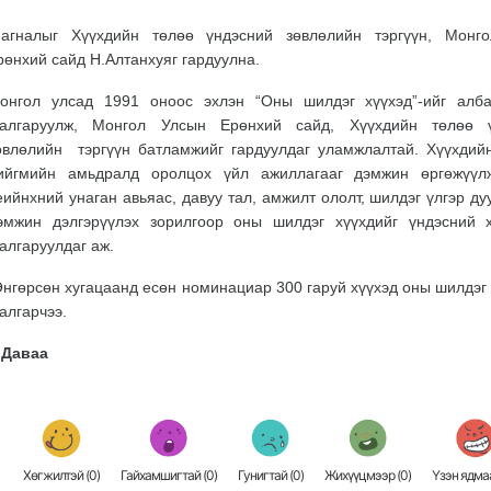
агналыг Хүүхдийн төлөө үндэсний зөвлөлийн тэргүүн, Монг
рөнхий сайд Н.Алтанхуяг гардуулна.
онгол улсад 1991 оноос эхлэн “Оны шилдэг хүүхэд”-ийг алб
алгаруулж, Монгол Улсын Ерөнхий сайд, Хүүхдийн төлөө ү
өвлөлийн тэргүүн батламжийг гардуулдаг уламжлалтай. Хүүхдийн
ийгмийн амьдралд оролцох үйл ажиллагааг дэмжин өргөжүүл
еийнхний унаган авьяас, давуу тал, амжилт ололт, шилдэг үлгэр д
эмжин дэлгэрүүлэх зорилгоор оны шилдэг хүүхдийг үндэсний 
алгаруулдаг аж.
нгөрсөн хугацаанд есөн номинациар 300 гаруй хүүхэд оны шилдэг 
алгарчээ.
.Даваа
Хөгжилтэй (
0
)
Гайхамшигтай (
0
)
Гунигтай (
0
)
Жихүүцмээр (
0
)
Үзэн ядмаа