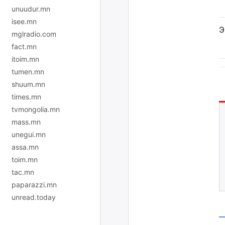
unuudur.mn
isee.mn
Э
mglradio.com
fact.mn
itoim.mn
tumen.mn
shuum.mn
times.mn
tvmongolia.mn
mass.mn
unegui.mn
assa.mn
toim.mn
tac.mn
paparazzi.mn
unread.today