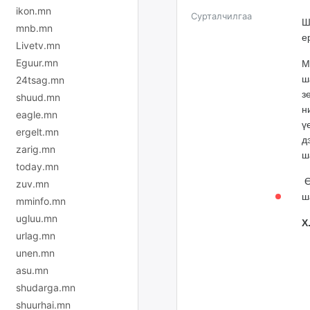
ikon.mn
Сурталчилгаа
Ш
mnb.mn
е
Livetv.mn
Eguur.mn
М
ш
24tsag.mn
з
shuud.mn
н
eagle.mn
ү
ergelt.mn
д
zarig.mn
ш
today.mn
Ө
zuv.mn
ш
mminfo.mn
ugluu.mn
Х
urlag.mn
unen.mn
asu.mn
shudarga.mn
shuurhai.mn