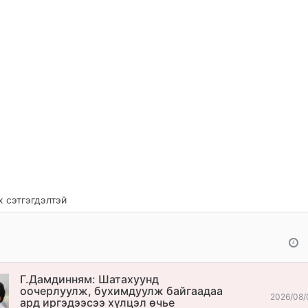
 сэтгэгдэлтэй
Г.Дамдинням: Шатахуунд
оочерлуулж, бухимдуулж байгаадаа
2026/08/
ард иргэдээсээ хүлцэл өчье