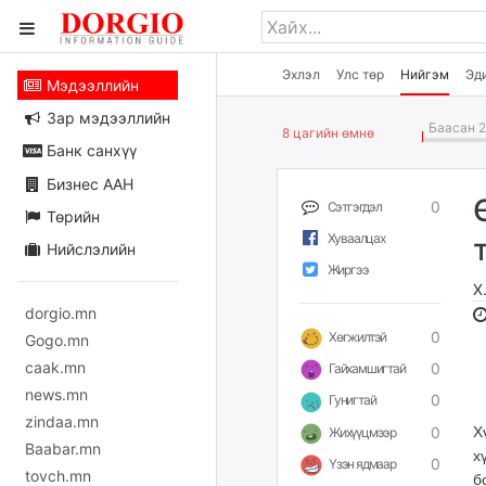
Эхлэл
Улс төр
Нийгэм
Эд
Мэдээллийн
Зар мэдээллийн
Баасан 2
8 цагийн өмнө
Банк санхүү
Бизнес ААН
0
Сэтгэгдэл
Төрийн
Хуваалцах
Нийслэлийн
Жиргээ
Х
dorgio.mn
0
Хөгжилтэй
Gogo.mn
caak.mn
0
Гайхамшигтай
news.mn
0
Гунигтай
zindaa.mn
0
Х
Жихүүцмээр
Baabar.mn
х
0
Үзэн ядмаар
tovch.mn
б