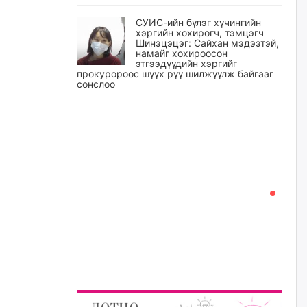
СУИС-ийн бүлэг хүчингийн
хэргийн хохирогч, тэмцэгч
Шинэцэцэг: Сайхан мэдээтэй,
намайг хохироосон
этгээдүүдийн хэргийг
прокуророос шүүх рүү шилжүүлж байгааг
сонслоо
өчигдѳр
Өчигдрийн байдлаар ₮10000
доош дүнгээр шатахууны
худалдан авалт хийсэн 1500
баримт бүртгэгджээ
өчигдѳр
Шатахуун олголтыг 50,000
төгрөгөөр хязгаарласныг
нэмэгдүүлж 100,000 төгрөгт
хүргэхээр судалж байгаа
өчигдѳр