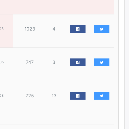
наймдугаар сарын 14-нөөс
ажиллуулж эхэлнэ
уржигдар
1023
4
03
Орон сууц, нийтийн аж ахуй,
авто зам, тохижилт
үйлчилгээний ажилтнуудын
ХАРИЛЦАА хандлагатай
холбоотой ГОМДОЛ их байгааг
дурдлаа
уржигдар
747
3
05
Бариста хийх нь залуусын
дунд яагаад трэнд болов
уржигдар
725
13
03
Өмгөөлөгч Б.Оюунбилэг:
"Урьхан" Б.Чинбат гэж хүн
бизнес хамтрагчаа гүтгэж
хууль хяналтын байгууллагаар
шалгуулж, торны цаана
суулгана гэх мэтээр дарамталдаг