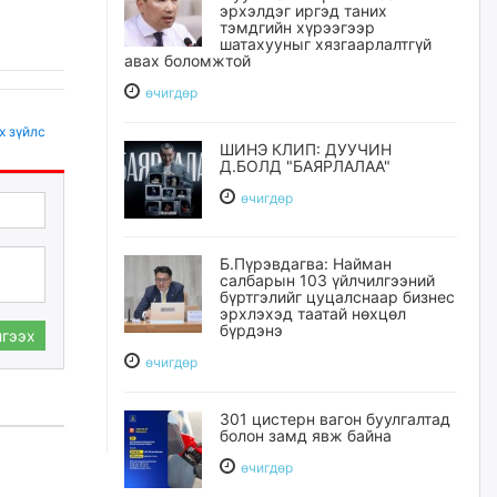
эрхэлдэг иргэд таних
тэмдгийн хүрээгээр
шатахууныг хязгаарлалтгүй
авах боломжтой
өчигдѳр
х зүйлс
ШИНЭ КЛИП: ДУУЧИН
Д.БОЛД "БАЯРЛАЛАА"
өчигдѳр
Б.Пүрэвдагва: Найман
салбарын 103 үйлчилгээний
бүртгэлийг цуцалснаар бизнес
эрхлэхэд таатай нөхцөл
бүрдэнэ
гээх
өчигдѳр
301 цистерн вагон буулгалтад
болон замд явж байна
өчигдѳр