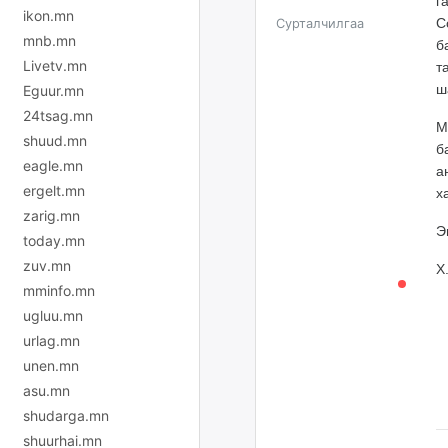
г
ikon.mn
С
Сурталчилгаа
mnb.mn
б
Livetv.mn
т
ш
Eguur.mn
24tsag.mn
М
shuud.mn
б
eagle.mn
а
ergelt.mn
х
zarig.mn
Э
today.mn
zuv.mn
Х
mminfo.mn
ugluu.mn
urlag.mn
unen.mn
asu.mn
shudarga.mn
shuurhai.mn