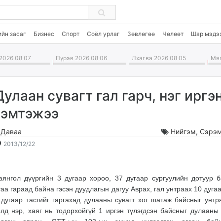
ийн засаг
Бизнес
Спорт
Соёл урлаг
Зөвлөгөө
Чөлөөт
Шар мэдэ
2026 08 07
Пүрэв 2026 08 06
Лхагва 2026 08 05
Мяг
Дулаан сувагт гал гарч, нэг иргэ
гэмтэжээ
.Даваа
Нийгэм
,
Сэрэм
2013-
2026-
2013/12/22
12-
08-
22
08
17:08:25
23:07:41
аянгол дүүргийн 3 дугаар хороо, 37 дугаар сургуулийн дотуур 
таа гараад байна гэсэн дуудлагын дагуу Аврах, гал унтраах 10 дуга
 дугаар тасгийг гаргахад дулааны сувагт хог шатаж байсныг унтр
алд нэр, хаяг нь тодорхойгүй 1 иргэн түлэгдсэн байсныг дулааны