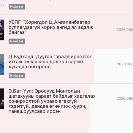
Нийгэм
УЕПГ: “Хоригдол Ц.Амгаланбаатар
cуллагдаагүй хорих ангид ял эдэлж
2026/08/
байгаа“
Нийгэм
Ц.Будханд: Дүүгээ гараад ирнэ гэж
итгэж хүлээсээр долоон сарын
2026/08/
хугацаа өнгөрлөө
Нийгэм
Э.Бат-Үүл: Оросууд Монголын
шатахууны хараат байдлыг хадгалах
2026/08/
сонирхолтой учраас өгөхгүй
гэдэггүй, дандаа өгнө гэж хуурч,
тайвшруулсаар ирсэн