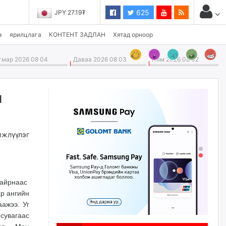
625
JPY 27.19₮
э
ярилцлага
КОНТЕНТ ЗАДЛАН
Хятад орноор
мар 2026 08 04
Даваа 2026 08 03
Ням 2026 08 02
н
жлүүлэг
байрнаас
ар ангийн
аажээ. Уг
 сувагаас