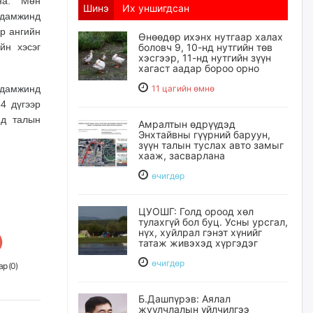
на. Мөн
Шинэ
Их уншигдсан
удамжинд
р ангийн
Өнөөдөр ихэнх нутгаар халах
йн хэсэг
боловч 9, 10-нд нутгийн төв
хэсгээр, 11-нд нутгийн зүүн
хагаст аадар бороо орно
удамжинд
11 цагийн өмнө
4 дүгээр
йд талын
Амралтын өдрүүдэд
Энхтайвны гүүрний баруун,
зүүн талын туслах авто замыг
хааж, засварлана
өчигдѳр
ЦУОШГ: Голд ороод хөл
тулахгүй бол буц. Усны урсгал,
нүх, хуйлрал гэнэт хүнийг
татаж живэхэд хүргэдэг
өчигдѳр
р (
0
)
Б.Дашпүрэв: Аялал
жуулчлалын үйлчилгээ