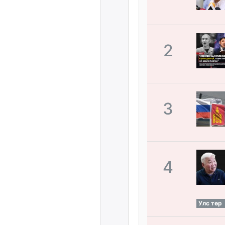
2
3
4
Улс төр