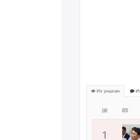
Их уншсан
Их
1