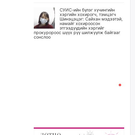
СУИС-ийн бүлэг хүчингийн
хэргийн хохирогч, тэмцэгч
Шинэцэцэг: Сайхан мэдээтэй,
намайг хохироосон
этгээдүүдийн хэргийг
прокуророос шүүх рүү шилжүүлж байгааг
сонслоо
өчигдѳр
Өчигдрийн байдлаар ₮10000
доош дүнгээр шатахууны
худалдан авалт хийсэн 1500
баримт бүртгэгджээ
өчигдѳр
Шатахуун олголтыг 50,000
төгрөгөөр хязгаарласныг
нэмэгдүүлж 100,000 төгрөгт
хүргэхээр судалж байгаа
өчигдѳр