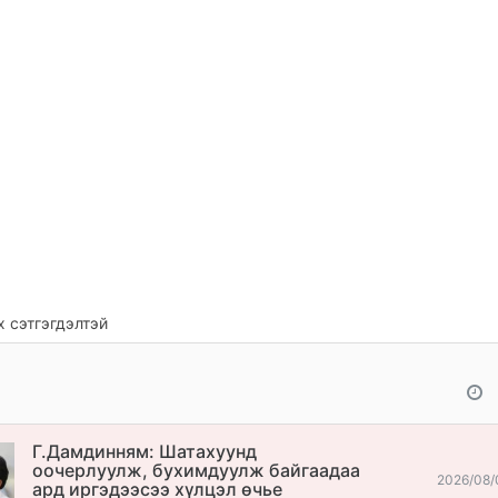
 сэтгэгдэлтэй
Г.Дамдинням: Шатахуунд
оочерлуулж, бухимдуулж байгаадаа
2026/08/
ард иргэдээсээ хүлцэл өчье