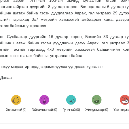
аргаж авран, ЯТТ-ын 103-ын эмчид хүлээлгэн өгсөн бай
онгинохайрхан дүүргийн 8 дугаар хороо, Баянцагааны 6 дугаар г
айшин шатаж байна гэсэн дуудлагаар Аврах, гал унтраах 29 дүгээ
асгийг гаргахад 3х7 метрийн хэмжээтэй амбаарын хана, дээври
атаж байсныг унтраажээ.
өн Сүхбаатар дүүргийн 16 дугаар хороо, Бэлхийн 33 дугаар г
айшин шатаж байна гэсэн дуудлагын дагуу Аврах, гал унтраах 3
нгийн тасгийг гаргахад 4х8 метрийн хэмжээтэй байшингийн хо
анын хэсэг шатаж байсныг унтраасан байна.
нэхүү мэдээг иргэдэд сэрэмжлүүлэх үүнднээс хүргэлээ.
.Даваа
Хөгжилтэй (
0
)
Гайхамшигтай (
0
)
Гунигтай (
0
)
Жихүүцмээр (
0
)
Үзэн ядмаа