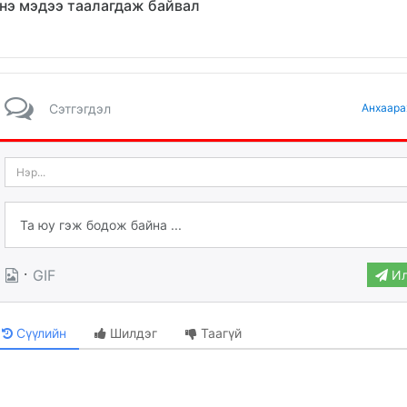
нэ мэдээ таалагдаж байвал
Сэтгэгдэл
Анхаара
·
GIF
Ил
Сүүлийн
Шилдэг
Таагүй