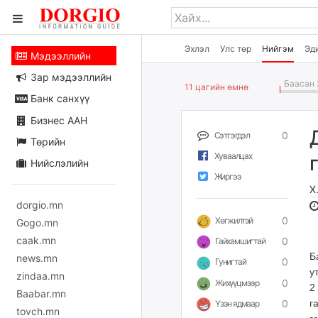
Эхлэл
Улс төр
Нийгэм
Эд
Мэдээллийн
Зар мэдээллийн
Баасан 
11 цагийн өмнө
Банк санхүү
Бизнес ААН
0
Сэтгэгдэл
Төрийн
Хуваалцах
Нийслэлийн
Жиргээ
Х
dorgio.mn
0
Хөгжилтэй
Gogo.mn
caak.mn
0
Гайхамшигтай
Б
news.mn
0
Гунигтай
у
zindaa.mn
0
Жихүүцмээр
2
Baabar.mn
0
г
Үзэн ядмаар
tovch.mn