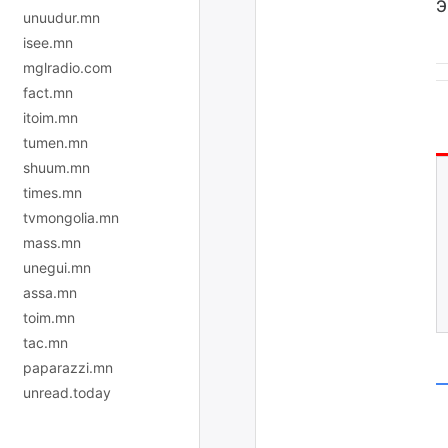
Э
unuudur.mn
isee.mn
mglradio.com
fact.mn
itoim.mn
tumen.mn
shuum.mn
times.mn
tvmongolia.mn
mass.mn
unegui.mn
assa.mn
toim.mn
tac.mn
paparazzi.mn
unread.today