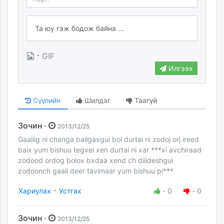
·
GIF
Илгээх
Сүүлийн
Шилдэг
Таагүй
Зочин ·
2013/12/25
Gaaliig ni changa bailgaxgui bol durtai ni zodoj orj ireed
baix yum bishuu tegvel xen durtai ni xar ***xi avchiraad
zodood ordog bolox bxdaa xend ch diildeshgui
zodoonch gaali deer tavimaar yum bishuu pi***
·
Хариулах
Устгах
-
0
-
0
Зочин ·
2013/12/25