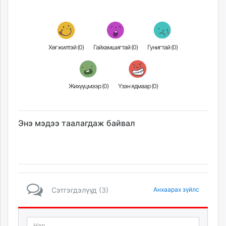
Хөгжилтэй (
0
)
Гайхамшигтай (
0
)
Гунигтай (
0
)
Жихүүцмээр (
0
)
Үзэн ядмаар (
0
)
Энэ мэдээ таалагдаж байвал
Сэтгэгдэлүүд (3)
Анхаарах зүйлс