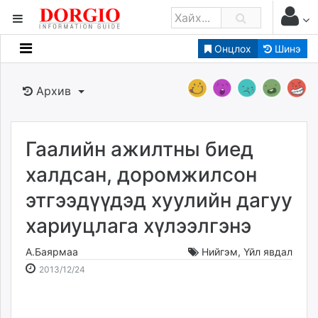
Онцлох
Шинэ
Мэдээллийн
Зар мэдээллийн
Архив
Банк санхүү
Бизнес ААН
Төрийн
Гаалийн ажилтны биед
Нийслэлийн
халдсан, доромжилсон
этгээдүүдэд хуулийн дагуу
dorgio.mn
хариуцлага хүлээлгэнэ
Gogo.mn
caak.mn
А.Баярмаа
Нийгэм
,
Үйл явдал
news.mn
2013-
2026-
2013/12/24
zindaa.mn
12-
08-
Baabar.mn
24
09
tovch.mn