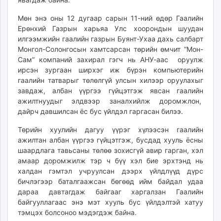
unuudur.mn
Мөн энэ оны 12 дугаар сарын 11-ний өдөр Гаалийн
isee.mn
Ерөнхий Газрын харьяа Улс хоорондын шуудан
mglradio.com
илгээмжийн гаалийн газрын Буянт-Ухаа дахь салбарт
fact.mn
Монгол-Солонгосын хамтсарсан төрийн өмчит “Мон-
itoim.mn
Сам” компаний захирал гэгч нь АНУ-аас оруулж
ирсэн зургаан ширхэг иж бүрэн компьютерийн
tumen.mn
гаалийн татварыг төлөлгүй улсын хилээр оруулахыг
shuum.mn
завдаж, албан үүргээ гүйцэтгэж явсан гаалийн
times.mn
ажилтнуудыг элдвээр заналхийлж доромжлон,
tvmongolia.mn
дайрч давшилсан ёс бус үйлдэл гаргасан билээ.
mass.mn
Төрийн хуулийн дагуу үүрэг хүлээсэн гаалийн
unegui.mn
ажилтан албан үүргээ гүйцэтгэж, бусдад хууль ёсны
assa.mn
шаардлага тавьсаны төлөө зохисгүй авир гарган, хэл
toim.mn
амаар доромжилж тэр ч бүү хэл бие эрхтэнд нь
tac.mn
халдан гэмтэл учруулсан дээрх үйлдлүүд дүрс
paparazzi.mn
бичлэгээр баталгаажсан бөгөөд ийм байдал удаа
дараа давтагдаж байгааг харгалзан Гаалийн
unread.today
байгууллагаас энэ мэт хууль бус үйлдэлтэй хатуу
тэмцэх болсоноо мэдэгдэж байна.