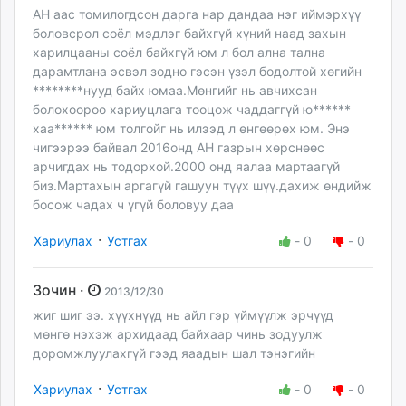
АН аас томилогдсон дарга нар дандаа нэг иймэрхүү
боловсрол соёл мэдлэг байхгүй хүний наад захын
харилцааны соёл байхгүй юм л бол ална тална
дарамтлана эсвэл зодно гэсэн үзэл бодолтой хөгийн
********нууд байх юмаа.Мөнгийг нь авчихсан
болохоороо хариуцлага тооцож чаддаггүй ю******
хаа****** юм толгойг нь илээд л өнгөөрөх юм. Энэ
чигээрээ байвал 2016онд АН газрын хөрснөөс
арчигдах нь тодорхой.2000 онд яалаа мартаагүй
биз.Мартахын аргагүй гашуун түүх шүү.дахиж өндийж
босож чадах ч үгүй боловуу даа
·
Хариулах
Устгах
-
0
-
0
Зочин ·
2013/12/30
жиг шиг ээ. хүүхнүүд нь айл гэр үймүүлж эрчүүд
мөнгө нэхэж архидаад байхаар чинь зодуулж
доромжлуулахгүй гээд яаадын шал тэнэгийн
·
Хариулах
Устгах
-
0
-
0