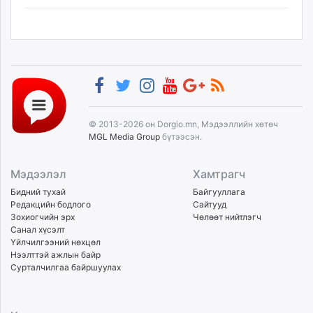
© 2013-2026 он Dorgio.mn, Мэдээллийн хөтөч
MGL Media Group
бүтээсэн.
Мэдээлэл
Хамтрагч
Бидний тухай
Байгууллага
Редакцийн бодлого
Сайтууд
Зохиогчийн эрх
Чөлөөт нийтлэгч
Санал хүсэлт
Үйлчилгээний нөхцөл
Нээлттэй ажлын байр
Сурталчилгаа байршуулах