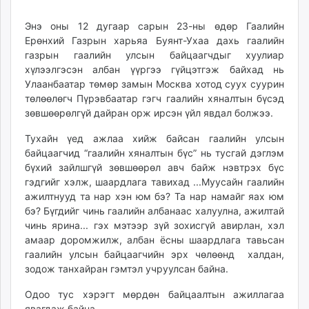
16:07:06
20:55:27
ikon.mn
Энэ оны 12 дугаар сарын 23-ны өдөр Гаалийн
mnb.mn
Ерөнхий Газрын харьяа Буянт-Ухаа дахь гаалийн
Livetv.mn
газрын гаалийн улсын байцаагчдыг хуулиар
Eguur.mn
хүлээлгэсэн албан үүргээ гүйцэтгэж байхад нь
24tsag.mn
Улаанбаатар төмөр замын Москва хотод суух суурин
shuud.mn
төлөөлөгч Пүрэвбаатар гэгч гаалийн хяналтын бүсэд
зөвшөөрөлгүй дайран орж ирсэн үйл явдал болжээ.
eagle.mn
ergelt.mn
Тухайн үед ажлаа хийж байсан гаалийн улсын
zarig.mn
байцаагчид “гаалийн хяналтын бүс” нь тусгай дэглэм
today.mn
бүхий зайлшгүй зөвшөөрөл авч байж нэвтрэх бүс
гэдгийг хэлж, шаардлага тавихад ...Муусайн гаалийн
zuv.mn
ажилтнууд та нар хэн юм бэ? Та нар намайг яах юм
mminfo.mn
бэ? Бүгдийг чинь гаалийн албанаас халуулна, ажилтай
ugluu.mn
чинь ярина... гэх мэтээр зүй зохисгүй авирлан, хэл
urlag.mn
амаар доромжилж, албан ёсны шаардлага тавьсан
unen.mn
гаалийн улсын байцаагчийн эрх чөлөөнд халдан,
зодож танхайран гэмтэл учруулсан байна.
asu.mn
shudarga.mn
Одоо тус хэрэгт мөрдөн байцаалтын ажиллагаа
shuurhai.mn
явагдаж байна.