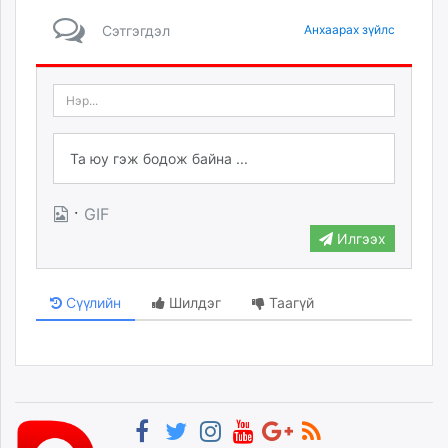
Сэтгэгдэл
Анхаарах зүйлс
·
GIF
Илгээх
Сүүлийн
Шилдэг
Таагүй