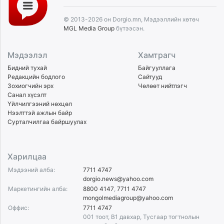
© 2013-2026 он Dorgio.mn, Мэдээллийн хөтөч
MGL Media Group
бүтээсэн.
Мэдээлэл
Хамтрагч
Бидний тухай
Байгууллага
Редакцийн бодлого
Сайтууд
Зохиогчийн эрх
Чөлөөт нийтлэгч
Санал хүсэлт
Үйлчилгээний нөхцөл
Нээлттэй ажлын байр
Сурталчилгаа байршуулах
Харилцаа
Мэдээний алба:
7711 4747
dorgio.news@yahoo.com
Маркетингийн алба:
8800 4147
,
7711 4747
mongolmediagroup@yahoo.com
Оффис:
7711 4747
001 тоот, B1 давхар, Тусгаар тогтнолын