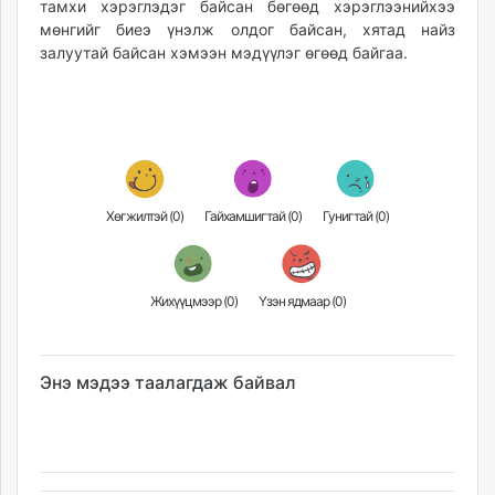
тамхи хэрэглэдэг байсан бөгөөд хэрэглээнийхээ
unuudur.mn
мөнгийг биеэ үнэлж олдог байсан, хятад найз
isee.mn
залуутай байсан хэмээн мэдүүлэг өгөөд байгаа.
mglradio.com
fact.mn
itoim.mn
tumen.mn
shuum.mn
times.mn
Хөгжилтэй (
0
)
Гайхамшигтай (
0
)
Гунигтай (
0
)
tvmongolia.mn
mass.mn
unegui.mn
Жихүүцмээр (
0
)
Үзэн ядмаар (
0
)
assa.mn
toim.mn
tac.mn
Энэ мэдээ таалагдаж байвал
paparazzi.mn
unread.today