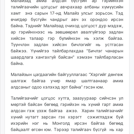
Малайзад амиа алдсан бүсгүйн ар гэрийнхэн
ikon.mn
талийгаачийн цогцсыг авчрахаар албаны хүмүүсийн
mnb.mn
хамт энэ сарын 17-нд Малайз улсыг зорьсон. Тэд
өчигдөр бүсгүйн чандрыг авч эх орондоо ирсэн
Livetv.mn
байна. Тэднийг Малайзад очиход цогцост дур мэдэж,
Eguur.mn
ар гэрийнхнээс нь зөвшөөрөл авалгүйгээр задлан
24tsag.mn
хийсэн талаар гэр бүлийнхэн нь хэлж байгаа.
shuud.mn
Түүнчлэн задлан хийсэн бичлэгийг нь устгасан
eagle.mn
байжээ. Үүнийгээ тайлбарлахдаа "Бичлэг чанарын
ergelt.mn
шаардлага хангахгүй байсан" хэмээн тайлбарласан
байна.
zarig.mn
today.mn
Малайзын цагдаагийн байгууллагаас “Хэргийг дөнгөж
zuv.mn
шалгаж байгаа учир ямар шалтгаанаар амиа
mminfo.mn
алдсаныг одоо хэлэхэд эрт байна” гэсэн юм.
ugluu.mn
Талийгаачийг цогцос хутга, заазуураар сийчсэн ул
urlag.mn
мөртэй байсан бөгөөд гэрийхэн нь хүний гарт амиа
unen.mn
алдсан гэж үзэж байгаа ажээ. Харин талийгаачийг
asu.mn
хүний нутагт зарсан гэх хэрэгт сэжиглэдэж буй
ихэрийн нэг нь Монголд ирсэн байгаа бөгөөд
shudarga.mn
байцаалт өгсөн юм. Тэрээр талийгаач бүсгүй нь хар
shuurhai.mn