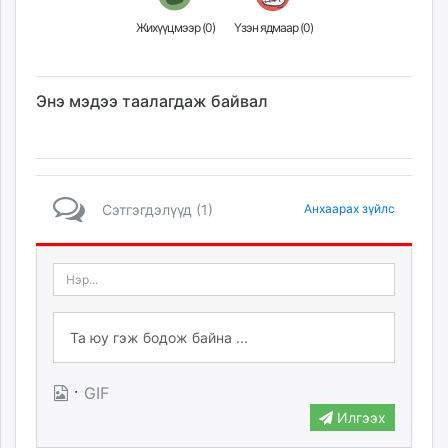
Жихүүцмээр (
0
)
Үзэн ядмаар (
0
)
Энэ мэдээ таалагдаж байвал
Сэтгэгдэлүүд (1)
Анхаарах зүйлс
·
GIF
Илгээх