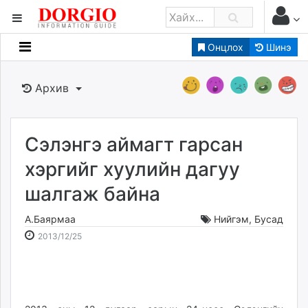
Онцлох
Шинэ
Мэдээллийн
Зар мэдээллийн
Архив
Банк санхүү
Бизнес ААН
Төрийн
Сэлэнгэ аймагт гарсан
Нийслэлийн
хэргийг хуулийн дагуу
шалгаж байна
dorgio.mn
Gogo.mn
А.Баярмаа
Нийгэм
,
Бусад
caak.mn
2013-
2026-
2013/12/25
news.mn
12-
08-
25
09
zindaa.mn
01:14:43
14:32:54
Baabar.mn
tovch.mn