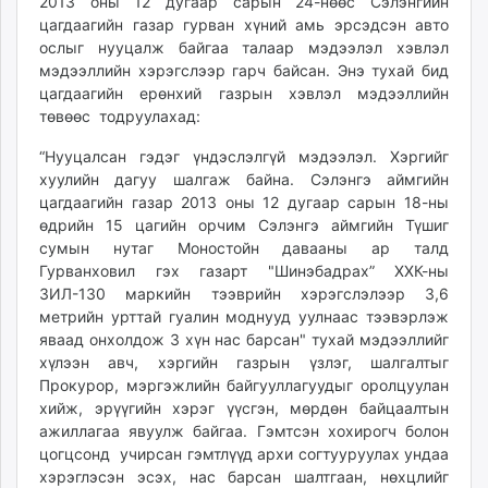
2013 оны 12 дугаар сарын 24-нөөс Сэлэнгийн
ikon.mn
цагдаагийн газар гурван хүний амь эрсэдсэн авто
mnb.mn
ослыг нууцалж байгаа талаар мэдээлэл хэвлэл
мэдээллийн хэрэгслээр гарч байсан. Энэ тухай бид
Livetv.mn
цагдаагийн ерөнхий газрын хэвлэл мэдээллийн
Eguur.mn
төвөөс тодруулахад:
24tsag.mn
shuud.mn
“Нууцалсан гэдэг үндэслэлгүй мэдээлэл. Хэргийг
хуулийн дагуу шалгаж байна. Сэлэнгэ аймгийн
eagle.mn
цагдаагийн газар 2013 оны 12 дугаар сарын 18-ны
ergelt.mn
өдрийн 15 цагийн орчим Сэлэнгэ аймгийн Түшиг
zarig.mn
сумын нутаг Моностойн давааны ар талд
today.mn
Гурванховил гэх газарт "Шинэбадрах” ХХК-ны
zuv.mn
ЗИЛ-130 маркийн тээврийн хэрэгслэлээр 3,6
mminfo.mn
метрийн урттай гуалин моднууд уулнаас тээвэрлэж
яваад онхолдож 3 хүн нас барсан" тухай мэдээллийг
ugluu.mn
хүлээн авч, хэргийн газрын үзлэг, шалгалтыг
urlag.mn
Прокурор, мэргэжлийн байгууллагуудыг оролцуулан
unen.mn
хийж, эрүүгийн хэрэг үүсгэн, мөрдөн байцаалтын
asu.mn
ажиллагаа явуулж байгаа. Гэмтсэн хохирогч болон
shudarga.mn
цогцсонд учирсан гэмтлүүд архи согтууруулах ундаа
хэрэглэсэн эсэх, нас барсан шалтгаан, нөхцлийг
shuurhai.mn