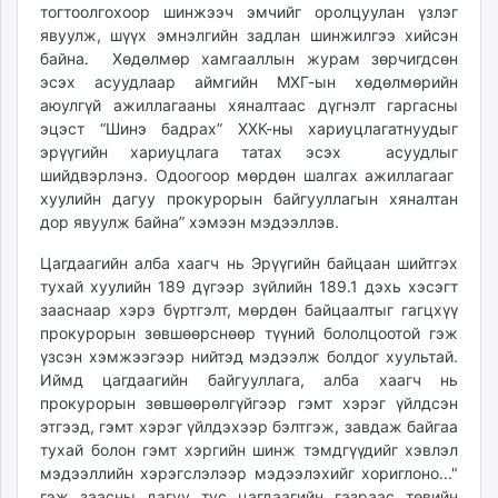
тогтоолгохоор шинжээч эмчийг оролцуулан үзлэг
unuudur.mn
явуулж, шүүх эмнэлгийн задлан шинжилгээ хийсэн
isee.mn
байна. Хөдөлмөр хамгааллын журам зөрчигдсөн
mglradio.com
эсэх асуудлаар аймгийн МХГ-ын хөдөлмөрийн
fact.mn
аюулгүй ажиллагааны хяналтаас дүгнэлт гаргасны
эцэст “Шинэ бадрах” ХХК-ны хариуцлагатнуудыг
itoim.mn
эрүүгийн хариуцлага татах эсэх асуудлыг
tumen.mn
шийдвэрлэнэ. Одоогоор мөрдөн шалгах ажиллагааг
shuum.mn
хуулийн дагуу прокурорын байгууллагын хяналтан
times.mn
дор явуулж байна” хэмээн мэдээллэв.
tvmongolia.mn
Цагдаагийн алба хаагч нь Эрүүгийн байцаан шийтгэх
mass.mn
тухай хуулийн 189 дүгээр зүйлийн 189.1 дэхь хэсэгт
unegui.mn
зааснаар хэрэ бүртгэлт, мөрдөн байцаалтыг гагцхүү
assa.mn
прокурорын зөвшөөрснөөр түүний бололцоотой гэж
toim.mn
үзсэн хэмжээгээр нийтэд мэдээлж болдог хуультай.
Иймд цагдаагийн байгууллага, алба хаагч нь
tac.mn
прокурорын зөвшөөрөлгүйгээр гэмт хэрэг үйлдсэн
paparazzi.mn
этгээд, гэмт хэрэг үйлдэхээр бэлтгэж, завдаж байгаа
unread.today
тухай болон гэмт хэргийн шинж тэмдгүүдийг хэвлэл
мэдээллийн хэрэгслэлээр мэдээлэхийг хориглоно..."
гэж заасны дагуу тус цагдаагийн газраас төвийн