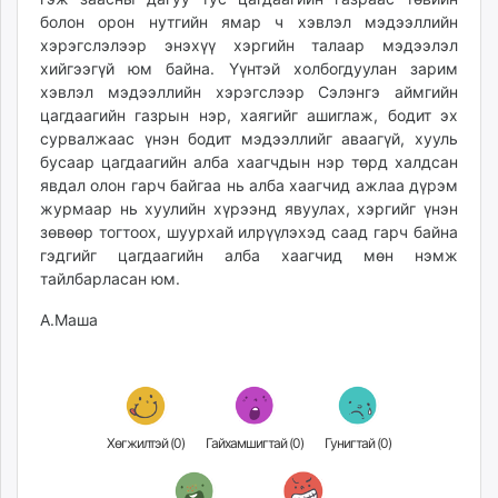
болон орон нутгийн ямар ч хэвлэл мэдээллийн
хэрэгслэлээр энэхүү хэргийн талаар мэдээлэл
хийгээгүй юм байна. Үүнтэй холбогдуулан зарим
хэвлэл мэдээллийн хэрэгслээр Сэлэнгэ аймгийн
цагдаагийн газрын нэр, хаягийг ашиглаж, бодит эх
сурвалжаас үнэн бодит мэдээллийг аваагүй, хууль
бусаар цагдаагийн алба хаагчдын нэр төрд халдсан
явдал олон гарч байгаа нь алба хаагчид ажлаа дүрэм
журмаар нь хуулийн хүрээнд явуулах, хэргийг үнэн
зөвөөр тогтоох, шуурхай илрүүлэхэд саад гарч байна
гэдгийг цагдаагийн алба хаагчид мөн нэмж
тайлбарласан юм.
А.Маша
Хөгжилтэй (
0
)
Гайхамшигтай (
0
)
Гунигтай (
0
)