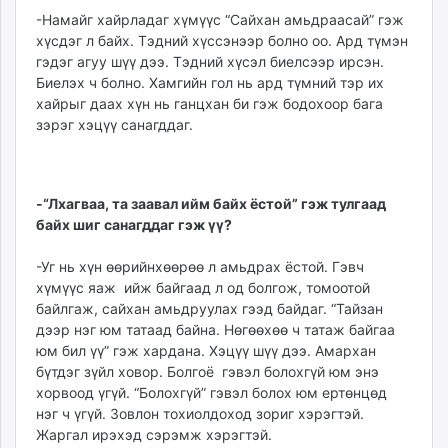
-Намайг хайрладаг хү­мүүс “Сайхан амьдраасай” гэж
хүсдэг л байх. Тэдний хүссэнээр болно оо. Ард тү­мэн
гэдэг агуу шүү дээ. Тэд­ний хүсэл биелсээр ирсэн.
Биелэх ч болно. Хамгийн гол нь ард түм­ний тэр их
хайрыг даах хүн нь ганцхан би гэж бодохоор бага
зэрэг хэцүү санагддаг.
-“Лхагваа, та заавал ийм байх ёстой” гэж тул­гаад
байх шиг санагддаг гэж үү?
-Уг нь хүн өөрийнхөөрөө л амьдрах ёстой. Гэвч
хүмүүс яаж ийж байгаад л од бол­гож, томоотой
байлгаж, сай­хан амьдруулах гээд байдаг. “Тайзан
дээр нэг юм татаад байна. Нөгөөхөө ч та­таж байгаа
юм бил үү” гэж хардана. Хэцүү шүү дээ. Амархан
бүтдэг зүйл ховор. Болгоё гэвэл болохгүй юм энэ
хорвоод үгүй. “Болох­гүй” гэвэл болох юм ер­төн­цөд
нэг ч үгүй. Зовлон тохиолдоход зориг хэрэгтэй.
Жаргал ирэхэд сэрэмж хэрэгтэй.