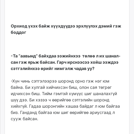
Орхиод үхэх байж хүүхдүүдээ эрхлүүлэх дэмий гэж
боддог
-Та “аавынд” байхдаа ээжийнхээ төлөө л их ша­нал­
сан гэж ярьж байсан. Гарч ирснээсээ хойш ээж­дээ
сэт­гэлийнхээ өрийг ним­гэлж чадав уу?
-Хүн чинь сэтгэлээрээ шоронд орно гэж нэг юм
байна. Би хулгай хийчихсэн биш, олон сая төгрөг
идчих­сэн биш. Тийм гэмтэй хүмүүс шиг шаналахгүй
шүү дээ. Би хэзээ ч өөрийгөө сэтгэлийн шоронд
хийхгүй. Гадаа шоронгийн хашаа бай­даг л юм байгаа
биз. Ганданд байгаа юм шиг өөрийгөө ариусгаад л
сууж байсан.