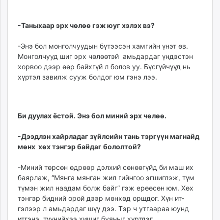
-Таныхаар эрх чөлөө гэж юуг хэлэх вэ?
-Энэ бол монголчуудын бүтээсэн хамгийн үнэт өв.
Монголчууд шиг эрх чө­­лөөтэй амьдардаг үндэстэн
хорвоо дээр өөр байхгүй л болов уу. Бүсгүйчүүд нь
хүр­тэл завилж сууж болдог юм гэнэ лээ.
Би дуулах ёстой. Энэ бол миний эрх чөлөө.
-Дээдлэн хайрладаг зүйлсийн тань тэргүүн маг­­найд
мөнх хөх тэнгэр бай­даг бололтой?
-Миний төрсөн өдрөөр дэлхий сөнөөгүйд би маш их
баярлаж, “Мянга мянган жил гийнгоо эгшиглэж, түм
түмэн жил наадам болж байг” гэж ерөөсөн юм. Хөх
тэнгэр бидний орой дээр мөнхөд оршдог. Хүн ит­
гэлээр л амьдардаг шүү дээ. Тэр ч утгаараа юунд
итгэнэ, түү­нийхээ хишиг буяныг хүртдэг.