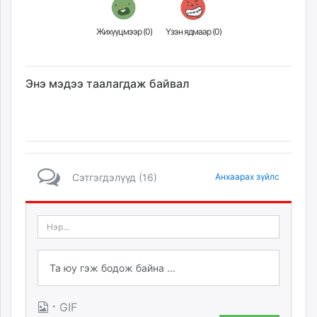
Жихүүцмээр (
0
)
Үзэн ядмаар (
0
)
Энэ мэдээ таалагдаж байвал
Сэтгэгдэлүүд (16)
Анхаарах зүйлс
·
GIF