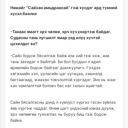
Намайг “Сайхан амьдраасай” гэж хүсдэг ард түмний
хүсэл биелнэ
-Танаас ямагт эрх чөлөө, эрч хүч үнэртэж байдаг.
Судасны тань лугшилт ямар үед илүү хүчтэй
цохилдог вэ?
-Сайн бодож бясалгаж байж юм хий гэж ээж, аав
тань захидаг л байлгүй. Би бол бусдын л адил
өрөөлийн бодож байгааг дамжуулагч. Гэхдээ
хөгжмийн хэл, ур­лагийн цаг хугацаа, хэм­нэлд
багтаагаад, жаахан товч­лолтой хүргэдэг. Энэ нь жаа­
хан чамлалттай боловч бас нэг талын ашигтай.
Сайн бясалгасны дүнд л хүмүүст хүргэх гэсэн зүйлээ
зөв хүргэж чаддаг. Өнөө цагт үндэсний юмаа дуулж,
эрх чөлөөгөө тунхаглах нь буруу биш гэж бодож
байна.