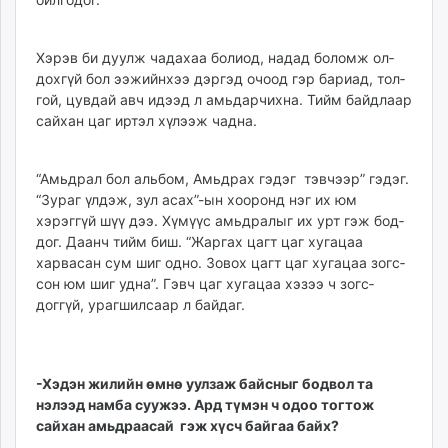
Хэрэв би дуулж чадахаа болиод, на­дад боломж ол­
дох­гүй бол ээжийнхээ дэр­гэд очоод гэр бариад, тол­
гой, цувдай авч идээд л амь­дар­чихна. Тийм байдлаар
сайхан цаг иртэл хүлээж чадна.
“Амьдрал бол альбом, Амьдрах гэдэг тэвчээр” гэдэг.
“Зураг үлдэж, зул асах”-ын хооронд нэг их юм
хэрэггүй шүү дээ. Хүмүүс амьдралыг их урт гэж бод­
дог. Даанч тийм биш. “Жаргах цагт цаг хуга­цаа
харвасан сум шиг одно. Зовох цагт цаг хугацаа зогс­
сон юм шиг удна”. Гэвч цаг хуга­цаа хэзээ ч зогс­
доггүй, урагшилсаар л байдаг.
-Хэдэн жилийн өмнө уулзаж байсныг бодвол та
нэлээд намба суужээ. Ард түмэн ч одоо тогтож
сайхан амьдраасай гэж хүсч бай­гаа байх?