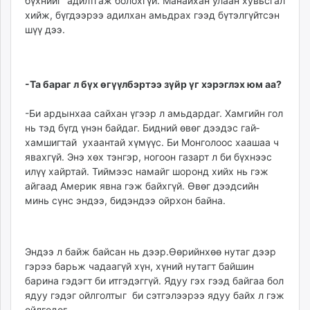
бүхнийг адилтгаж бо­лох­гүй. Манайхан улаан хувьс­гал
хийж, бүгдээрээ адил­­хан амьдрах гээд бүтэл­гүйт­сэн
шүү дээ.
-Та бараг л бүх өгүүл­бэр­тээ зүйр үг хэрэглэх юм аа?
-Би ардынхаа сайхан үгээр л амьдардаг. Хамгийн гол
нь тэд бүгд үнэн бай­даг. Бидний өвөг дээдэс гай­­
хамшигтай ухаантай хү­мүүс. Би Монголоос хаа­шаа ч
явахгүй. Энэ хөх тэнгэр, ногоон га­зарт л би бүхнээс
илүү хайр­­тай. Тиймээс на­майг шоронд хийх нь гэж
айгаад Америк явна гэж байхгүй. Өвөг дээдсийн
минь сүнс эндээ, бидэндээ ойрхон бай­на.
Эндээ л байж байсан нь дээр.Өөрийнхөө нутаг дээр
гэрээ барьж чадаагүй хүн, хүний нутагт байшин
барина гэдэгт би итгэдэггүй. Ядуу гэх гээд байгаа бол
ядуу гэдэг ойлголтыг би сэт­гэлээрээ ядуу байх л гэж
ойлгодог.