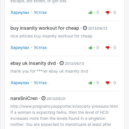
escape, are stolen, or get lost.
·
Хариулах
Устгах
-
0
-
0
buy insanity workout for cheap ·
2013/06/13
nice articles buy insanity workout for cheap
·
Хариулах
Устгах
-
0
-
0
ebay uk insanity dvd ·
2013/06/13
thank you for ***re! ebay uk insanity dvd
·
Хариулах
Устгах
-
0
-
0
nareSniCren ·
2013/06/21
http://www.pregnancysupporter.in/society-pressure.html
If a woman is expecting twins, then the level of HCG
increases more than the levels found in a singleton
mother. You are expected to menstruate at least after