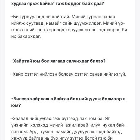
худлаа ярьж байна” гэж боддог байх даа?
-Би гурвууланд нь хайр­тай. Миний гурван эхнэр
нийлж суугаад, намайг сайн шүүмжилдэг. Миний үр­
гэлжлэлийг энэ хорвоод тө­рүүлж өгсөн тэднээрээ би
их бахархдаг.
-Хайртай юм бол яагаад салчихдаг билээ?
-Хайр сэтгэл нийлсэн бо­­­ловч сэтгэл санаа ний­лээгүй.
-Биесээ хайрлаж л бай­гаа бол нийцүүлж болмоор л
юм?
-Заавал нийцүүлэх гэж зүт­гээд яах юм бэ. Яг
үнэнийг хэлэхэд миний ажил арай илүү чухал бай­
сан юм. Ард түмэн на­майг дуу­луулах гээд байхад
ха­­жууд байгаа нь бүр илүү зүт­гэх ёстой гэж би