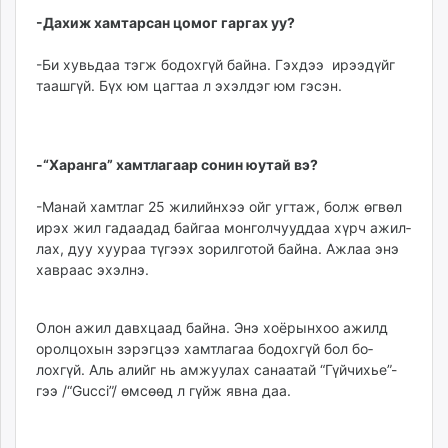
-Дахиж хамтарсан цомог гаргах уу?
-Би хувьдаа тэгж бодох­гүй байна. Гэхдээ ирээдүйг
таашгүй. Бүх юм цагтаа л эхэлдэг юм гэсэн.
-“Харанга” хамт­­­­­лагаар сонин юутай вэ?
-Манай хамтлаг 25 жи­лийнхээ ойг угтаж, болж өг­­вөл
ирэх жил гадаадад бай­гаа монголчууддаа хүрч ажил­
лах, дуу хуураа түгээх з­о­рилготой бай­на. Ажлаа энэ
хавраас эхэлнэ.
Олон ажил давхцаад бай­на. Энэ хоёрын­хоо ажилд
орол­цохын зэрэг­цээ хамт­лагаа бодохгүй бол бо­
лохгүй. Аль алийг нь амжуулах са­­­­­­наатай “Гүй­чихье”-
гээ /“Gucci”/ өмсөөд л гүйж явна даа.