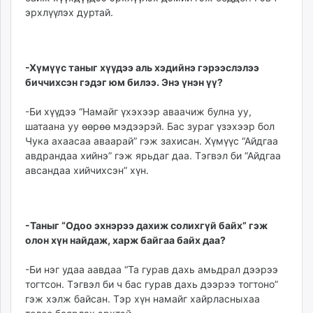
эрх­лүүлэх дуртай.
-Хүмүүс таныг хүүдээ аль хэдийнэ гэрээслэлээ
биччихсэн гэдэг юм билээ. Энэ үнэн үү?
-Би хүүдээ “Намайг үхэхээр аваачиж булна уу,
шатаана уу өөрөө мэдээрэй. Бас зураг үзэхээр бол
Чука ахаасаа аваарай” гэж за­хи­сан. Хүмүүс “Айдгаа
авд­рандаа хийнэ” гэж ярьдаг даа. Тэгвэл би “Айдгаа
авсан­даа хийчихсэн” хүн.
-Таныг “Одоо эхнэрээ дахиж солихгүй байх” гэж
олон хүн найдаж, харж байгаа байх даа?
-Би нэг удаа аавдаа “Та гурав дахь амьдрал дээрээ
тогтсон. Тэгвэл би ч бас гурав дахь дээрээ тогтоно”
гэж хэлж байсан. Тэр хүн намайг хайрласныхаа