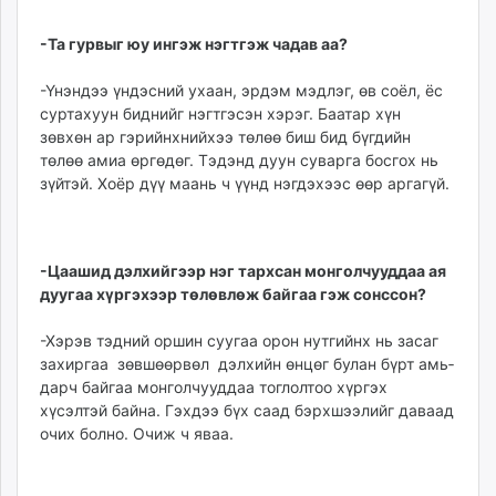
-Та гурвыг юу ингэж нэгтгэж чадав аа?
-Үнэндээ үндэсний ухаан, эрдэм мэдлэг, өв соёл, ёс
суртахуун биднийг нэгт­гэсэн хэрэг. Баатар хүн
зөвхөн ар гэрийнхнийхээ тө­лөө биш бид бүгдийн
төлөө амиа өр­гө­дөг. Тэдэнд дуун суварга босгох нь
зүйтэй. Хоёр дүү маань ч үүнд нэгдэхээс өөр аргагүй.
-Цаашид дэлхийгээр нэг тархсан монголчууддаа ая
дуугаа хүргэхээр төлөвлөж байгаа гэж сонссон?
-Хэрэв тэдний оршин суу­гаа орон нутгийнх нь засаг
захиргаа зөвшөөрвөл дэлхийн өнцөг булан бүрт амь­
дарч байгаа монгол­чууд­­даа тоглолтоо хүр­гэх
хүсэлтэй байна. Гэхдээ бүх саад бэрхшээлийг даваад
очих болно. Очиж ч яваа.