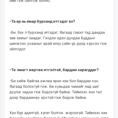
бөө гэж ойлгож болно.
-Та ер нь ямар бурханд итгэдэг вэ?
-Би бүх л бурханд итгэ­дэг. Яагаад гэвэл тэд дандаа
зөв замыг заадаг. Гэхдээ эдэн дундаа Буддын
шинжлэх ухааныг арай илүү сайн үр дүнд хүрсэн гэж
ойлгодог.
-Та ямагт өөртөө итгэл­тэй, бардам харагддаг?
-Би хийж байгаа ажлаа ярих юм бол бардам хүн.
Яагаад болохгүй гэж. Би хувь­даа чамайг над шиг
дуулж чадна гэж бодохгүй бай­на. Тиймээс энэ тал
дээр бар­дамнах эрхтэй гэж бодож байна.
Хүн бүр адилгүй, хүлэг болгон жороогүй. Тиймээс юм