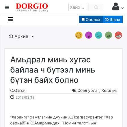
Онцлох
Шинэ
Мэдээллийн
Зар мэдээллийн
Архив
Банк санхүү
Бизнес ААН
Төрийн
Амьдрал минь хугас
Нийслэлийн
байлаа ч бүтээл минь
бүтэн байх болно
dorgio.mn
Gogo.mn
С.Отгон
Соёл урлаг
,
Хөгжим
caak.mn
2013-
2026-
2013/03/18
news.mn
03-
08-
18
08
zindaa.mn
14:19:56
02:14:14
“Харанга” хамтлагийн дуучин Х.Лхагвасүрэнтэй “Хар
Baabar.mn
сарнай”-н С.Амармандах, “Номин талст”-ын
tovch.mn