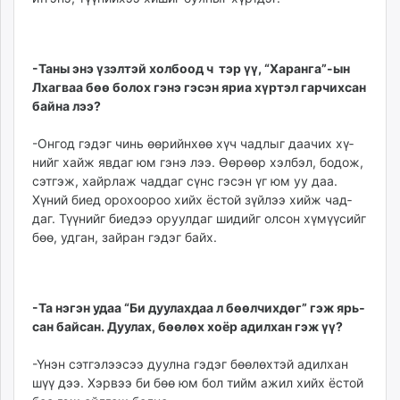
-Таны энэ үзэлтэй хол­боод ч тэр үү, “Харанга”-ын
Лхагваа бөө болох гэнэ гэ­сэн яриа хүртэл гар­чих­сан
байна лээ?
-Онгод гэдэг чинь өөрийн­хөө хүч чадлыг даачих хү­
нийг хайж явдаг юм гэнэ лээ. Өөрөөр хэлбэл, бодож,
сэтгэж, хайрлаж чаддаг сүнс гэсэн үг юм уу даа.
Хүний биед орохоороо хийх ёстой зүйлээ хийж чад­
даг. Түүнийг биедээ оруул­даг шидийг олсон хүмүүсийг
бөө, удган, зайран гэдэг байх.
-Та нэгэн удаа “Би дуу­лахдаа л бөөлчихдөг” гэж ярь­
сан байсан. Дуулах, бөө­лөх хоёр адилхан гэж үү?
-Үнэн сэтгэлээсээ дуулна гэдэг бөөлөхтэй адилхан
шүү дээ. Хэрвээ би бөө юм бол тийм ажил хийх ёстой