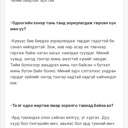
төлөө баярлах эрхтэй.
-Одоогийн эхнэр тань танд зориулагдаж төрсөн хүн
мөн үү?
-Хүмүүс бие биедээ зо­риулагдаж төрдөг гэдэгтэй би
санал нийлдэггүй. Ээж, аав нар асар их тэвчээр
гаргаж байж нэгэн насыг хамтдаа туулдаг. Миний
хувьд онгод тэнгэр минь эмэгтэй хүнийг нөхдөг.
Тийм болохоор амьд­рал минь тал байсан ч бүтээл
минь бүтэн байх болно. Ми­ний зүрх сэтгэлээс ундран
гардаг зүйлийг онгод тэнгэр надтай надгүй хийчихдэг
юм.
-Та яг одоо өөртөө ямар зорилго тавиад байна вэ?
-Ард түмэндээ олон сай­хан аялгуу, үг хүргэх. Дуу
хуур бол тэнгэрийн өмч, авьяас бол ард түмний өмч