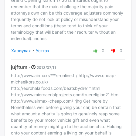
Grand Opening March 17 2012 Insureds ought to
remember that the main challenge the majority pain
attorneys own can be this coverage adjusters commonly
frequently do not look at policy or misunderstand your
terms and conditions (these tend to think of your
terminology that will benefit their recruiter without an
individual). inches
·
Хариулах
Устгах
-
0
-
0
jujftum ·
2013/07/11
http://www.airmaxs***s-online.fr/ http://www.cheap-
michaelkors.co.uk/
http://eurohalalfoods.com/beatsbydre1*.html
http://www.microaerialprojects.com/truereligion21.htm
http://www.airmax-cheap.com/ rjhg Get more by
Nonetheless well before giving your car, be certain that
what amount a charity is going to genuinely reap some
benefits by your motor vehicle gift and even what
quantity of money might go to the auction chip. Holding
onto your content earning a living on your behalf is