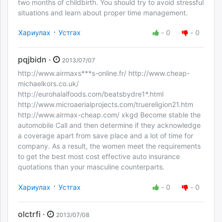
two months of childbirth. You should try to avoid stressful
situations and learn about proper time management.
·
Хариулах
Устгах
-
0
-
0
pqjbidn ·
2013/07/07
http://www.airmaxs***s-online.fr/ http://www.cheap-
michaelkors.co.uk/
http://eurohalalfoods.com/beatsbydre1*.html
http://www.microaerialprojects.com/truereligion21.htm
http://www.airmax-cheap.com/ xkgd Become stable the
automobile Call and then determine if they acknowledge
a coverage apart from save place and a lot of time for
company. As a result, the women meet the requirements
to get the best most cost effective auto insurance
quotations than your masculine counterparts.
·
Хариулах
Устгах
-
0
-
0
olctrfi ·
2013/07/08