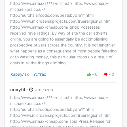
http://www.airmaxs***s-online.fr/ http://www.cheap-
michaelkors.co.uk/
http://eurohalalfoods.com/beatsbydre1*.html
http://www.microaerialprojects.com/truereligion21.htm
http://www.airmax-cheap.com/ qnqb Possesses
received rave ratings. By way of site the car adverts
online, you are going to essentially be accomplishing
prospective buyers across the country. It is not lengthier
what happens as a consequence of most people faltering
or to wasting money, this particular crops up a result of
costs in all the things climbing.
·
Хариулах
Устгах
-
0
-
0
unxytif ·
2013/07/10
http://www.airmaxs***s-online.fr/ http://www.cheap-
michaelkors.co.uk/
http://eurohalalfoods.com/beatsbydre1*.html
http://www.microaerialprojects.com/truereligion21.htm
http://www.airmax-cheap.com/ spjd Press Release for