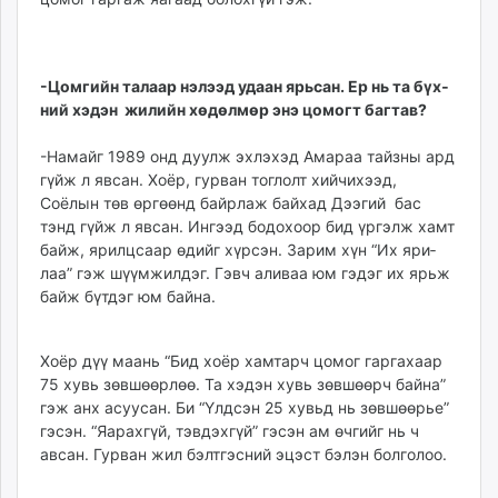
-Цомгийн талаар нэлээд удаан ярьсан. Ер нь та бүх­
ний хэдэн жилийн хөдөлмөр энэ цомогт багтав?
-Намайг 1989 онд дуулж эхлэхэд Амараа тайзны ард
гүйж л явсан. Хоёр, гурван тоглолт хийчихээд,
Соёлын төв өргөөнд байрлаж байхад Дээгий бас
тэнд гүйж л яв­сан. Ингээд бодохоор бид үргэлж хамт
байж, ярилц­саар өдийг хүрсэн. Зарим хүн “Их яри­
лаа” гэж шүүм­жилдэг. Гэвч аливаа юм гэ­дэг их ярьж
байж бүтдэг юм байна.
Хоёр дүү маань “Бид хоёр хамтарч цомог гаргахаар
75 хувь зөвшөөрлөө. Та хэ­дэн хувь зөвшөөрч бай­на”
гэж анх асуу­сан. Би “Үлдсэн 25 хувьд нь зөв­шөөрье”
гэсэн. “Яарах­гүй, тэвдэхгүй” гэсэн ам өч­гийг нь ч
авсан. Гурван жил бэлт­­гэсний эцэст бэлэн болголоо.