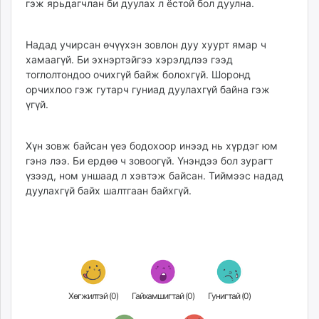
гэж ярьдагчлан би дуулах л ёстой бол дуулна.
Надад учирсан өчүүхэн зовлон дуу хуурт ямар ч
хамаагүй. Би эхнэртэйгээ хэ­­рэлдлээ гээд
тоглолтондоо очихгүй байж болохгүй. Шо­ронд
орчихлоо гэж гутарч гуниад дуулахгүй байна гэж
үгүй.
Хүн зовж байсан үеэ бодохоор инээд нь хүрдэг юм
гэнэ лээ. Би ердөө ч зовоогүй. Үнэндээ бол зурагт
үзээд, ном уншаад л хэвтэж байсан. Тиймээс надад
дуу­лахгүй байх шалтгаан байх­гүй.
Хөгжилтэй (
0
)
Гайхамшигтай (
0
)
Гунигтай (
0
)