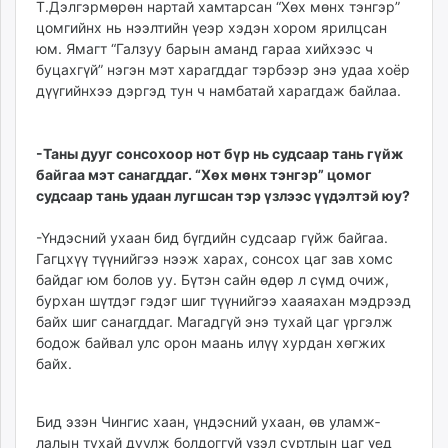
Т.Дэлгэрмөрөн нартай хамтарсан “Хөх мөнх тэнгэр”
ikon.mn
цомгийнх нь нээлтийн үеэр хэдэн хором ярилцсан
mnb.mn
юм. Ямагт “Галзуу барын аманд гараа хийхээс ч
Livetv.mn
буцахгүй” нэгэн мэт харагддаг тэрбээр энэ удаа хоёр
Eguur.mn
дүүгийнхээ дэргэд тун ч намбатай харагдаж байлаа.
24tsag.mn
shuud.mn
-Таны дууг сонсохоор нот бүр нь судсаар тань гүйж
eagle.mn
байгаа мэт санагддаг. “Хөх мөнх тэнгэр” цомог
ergelt.mn
судсаар тань удаан лугшсан тэр үзлээс үүдэлтэй юу?
zarig.mn
-Үндэсний ухаан бид бүгдийн судсаар гүйж байгаа.
today.mn
Гагцхүү түүнийгээ нээж харах, сонсох цаг зав хомс
zuv.mn
байдаг юм болов уу. Бүтэн сайн өдөр л сүмд очиж,
mminfo.mn
бурхан шүтдэг гэдэг шиг түүнийгээ хааяахан мэд­рээд
ugluu.mn
байх шиг санагддаг. Магадгүй энэ тухай цаг үргэлж
urlag.mn
бодож байвал улс орон маань илүү хурдан хөгжих
байх.
unen.mn
asu.mn
shudarga.mn
Бид эзэн Чингис хаан, үндэсний ухаан, өв уламж­
shuurhai.mn
лалын тухай дуулж бол­доггүй үзэл суртлын цаг үед