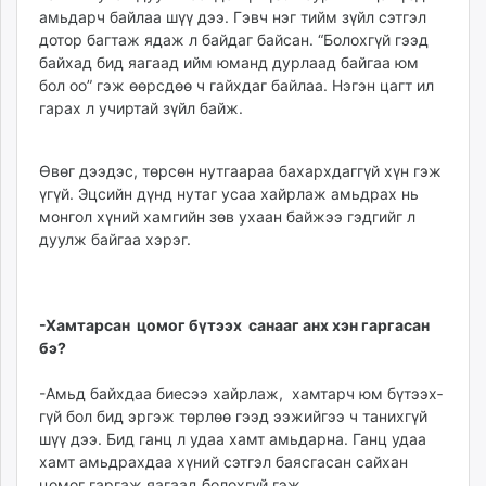
амьдарч байлаа шүү дээ. Гэвч нэг тийм зүйл сэтгэл
unuudur.mn
дотор багтаж ядаж л байдаг байсан. “Болохгүй гээд
isee.mn
байхад бид яагаад ийм юманд дурлаад байгаа юм
mglradio.com
бол оо” гэж өөрсдөө ч гайхдаг байлаа. Нэгэн цагт ил
fact.mn
гарах л учиртай зүйл байж.
itoim.mn
tumen.mn
Өвөг дээдэс, төрсөн нут­гаараа бахархдаггүй хүн гэж
shuum.mn
үгүй. Эцсийн дүнд нутаг усаа хайрлаж амьдрах нь
times.mn
монгол хүний хамгийн зөв ухаан байжээ гэдгийг л
tvmongolia.mn
дуулж байгаа хэрэг.
mass.mn
unegui.mn
assa.mn
-Хамтарсан цомог бү­тээх санааг анх хэн гарга­сан
toim.mn
бэ?
tac.mn
-Амьд байхдаа биесээ хайрлаж, хамтарч юм бү­тээх­
paparazzi.mn
гүй бол бид эргэж төр­лөө гээд ээжийгээ ч таних­гүй
unread.today
шүү дээ. Бид ганц л удаа хамт амьдарна. Ганц удаа
хамт амьдрахдаа хү­ний сэтгэл баясгасан сай­хан
цомог гаргаж яагаад болохгүй гэж.