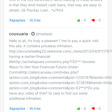
is that they lend instant cash loans, that may are easy to
obtain. Uk Payday Loan , *u7N(4
·
Хариулах
Устгах
-
0
-
0
cousuaria ·
2013/05/22
Hello to all, it’s truly a pleasant f me to pay a quick visit
this site, it contains priceless Infmation.
http://accuratealleg23.newsvine.com/_news/2013/04/0*/176
having-a-better-financial-
lifehttp://achatiapues.com/entry.php?155**-Several-
Ways-To-Get-Your-Financial-Future-Under-
Controlhttp://aliancarussa.com/index.php?
option=com_blog&view=comments&pid=1235767&Itemid=0http:
option=com_blog&view=comments&pid=373616&Itemid=0http:
option=com_blog&view=comments&pid=52**3*Do you
have any video of that? Id care to find out some
additional infmation.
·
Хариулах
Устгах
-
0
-
0