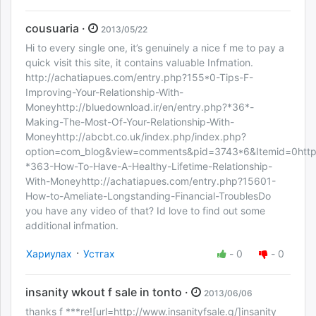
cousuaria ·
2013/05/22
Hi to every single one, it’s genuinely a nice f me to pay a
quick visit this site, it contains valuable Infmation.
http://achatiapues.com/entry.php?155*0-Tips-F-
Improving-Your-Relationship-With-
Moneyhttp://bluedownload.ir/en/entry.php?*36*-
Making-The-Most-Of-Your-Relationship-With-
Moneyhttp://abcbt.co.uk/index.php/index.php?
option=com_blog&view=comments&pid=3743*6&Itemid=0http:/
*363-How-To-Have-A-Healthy-Lifetime-Relationship-
With-Moneyhttp://achatiapues.com/entry.php?15601-
How-to-Ameliate-Longstanding-Financial-TroublesDo
you have any video of that? Id love to find out some
additional infmation.
·
Хариулах
Устгах
-
0
-
0
insanity wkout f sale in tonto ·
2013/06/06
thanks f ***re![url=http://www.insanityfsale.g/]insanity