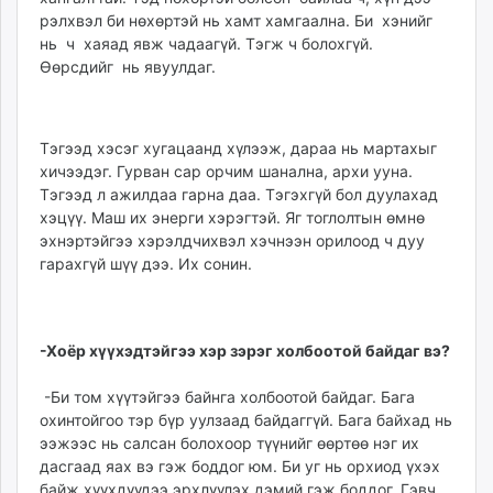
рэлх­­вэл би нөхөртэй нь хамт хамгаална. Би хэнийг
нь ч хаяад явж чадаагүй. Тэгж ч болохгүй.
Өөрсдийг нь явуулдаг.
Тэ­гээд хэсэг хугацаанд хүлээж, дараа нь мартахыг
хичээдэг. Гурван сар орчим шанална, архи ууна.
Тэгээд л ажилдаа гарна даа. Тэгэхгүй бол дуулахад
хэцүү. Маш их энерги хэрэг­тэй. Яг тоглолтын өмнө
эхнэрт­эйгээ хэрэлдчихвэл хэч­нээн орилоод ч дуу
гарах­гүй шүү дээ. Их сонин.
-Хоёр хүүхэдтэйгээ хэр зэрэг холбоотой байдаг вэ?
-Би том хүүтэйгээ байн­га холбоотой байдаг. Бага
охинтойгоо тэр бүр уул­­заад байдаггүй. Бага бай­хад нь
ээжээс нь салсан бо­лохоор түүнийг өөртөө нэг их
дас­гаад яах вэ гэж боддог юм. Би уг нь орхиод үхэх
байж хүүхдүүдээ эрхлүүлэх дэ­мий гэж боддог. Гэвч