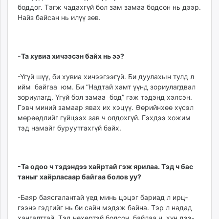
боддог. Тэгж чадахгүй бол зам замаа бодсон нь дээр.
Найз байсан нь илүү зөв.
-Та хувиа хичээсэн байх нь ээ?
-Үгүй шүү, би хувиа хи­­чээ­гээгүй. Би дуулахын тулд л
ийм байгаа юм. Би “Надтай хамт үүнд зориу­лагд­вал
зо­риулагд. Үгүй бол замаа бод” гэж тэдэнд хэл­сэн.
Гэвч миний замаар явах их хэцүү. Өөрийнхөө хүсэл
мө­рөөдлийг гүйцээх зав ч олдох­гүй. Гэхдээ хожим
тэд намайг буруутгахгүй байх.
-Та одоо ч тэдэндээ хайр­тай гэж ярилаа. Тэд ч бас
таныг хайрласаар байгаа болов уу?
-Баяр баясгалантай үед минь цэцэг бариад л ирц­
гээнэ гэдгийг нь би сайн мэдэж байна. Тэр л надад
хангалттай. Тэд нөхөртэй болсон байлаа ч, хүн дээ­