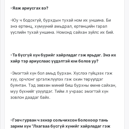
-Яаж ариусгах вэ?
-Юу ч бодохгүй, бурхдын тухай ном их уншина. Би
энэ ертөнц, хүмүүний амьдрал, ертөнцийн гарал
үүслийн тухай уншина. Номонд сай­хан зүйлс их бий.
-Та бүсгүй хүн бүрийг хайрладаг гэж ярьдаг. Энэ их
хайр тэр ариуслаас үүдэл­тэй юм болов уу?
-Эмэгтэй хүн бол амьд бурхан. Хүслээ гүйцээх гэж
хүү, орчлонг үргэлжлүүлэх гэж охин төрүүлдэг
буянтан. Тэд зөвхөн миний биш бурх­ны өмнө сайхан,
муу бүх­нийг үзүүлдэг. Тийм л учраас эмэгтэй хүн
зовлон даадаг байх.
-Гэвч гурван ч эхнэр сольчихсон болохоор тань
зарим хүн “Лхагваа бүсгүй хүнийг хайрладаг гэж