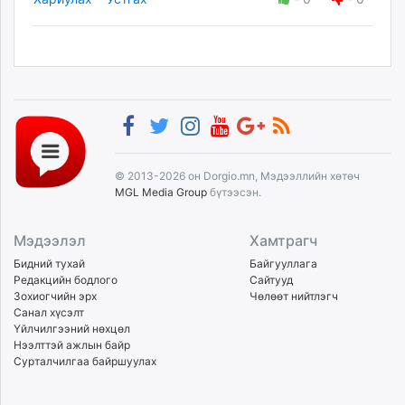
© 2013-2026 он Dorgio.mn, Мэдээллийн хөтөч
MGL Media Group
бүтээсэн.
Мэдээлэл
Хамтрагч
Бидний тухай
Байгууллага
Редакцийн бодлого
Сайтууд
Зохиогчийн эрх
Чөлөөт нийтлэгч
Санал хүсэлт
Үйлчилгээний нөхцөл
Нээлттэй ажлын байр
Сурталчилгаа байршуулах