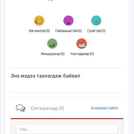
Хөгжилтэй (
0
)
Гайхамшигтай (
0
)
Гунигтай (
0
)
Жихүүцмээр (
0
)
Үзэн ядмаар (
0
)
Энэ мэдээ таалагдаж байвал
Сэтгэгдэлүүд (2)
Анхаарах зүйлс