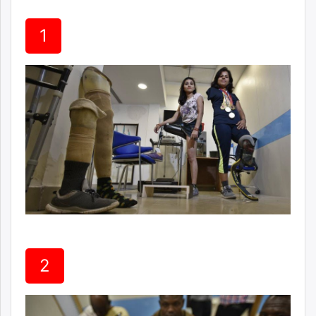
ikon.mn
mnb.mn
1
Livetv.mn
Eguur.mn
24tsag.mn
shuud.mn
eagle.mn
ergelt.mn
zarig.mn
today.mn
zuv.mn
mminfo.mn
ugluu.mn
urlag.mn
unen.mn
2
asu.mn
shudarga.mn
shuurhai.mn