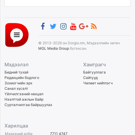
© 2013-2026 он Dorgio.mn, Мэдээллийн хөтөч
MGL Media Group
бүтээсэн.
Мэдээлэл
Хамтрагч
Бидний тухай
Байгууллага
Редакцийн бодлого
Сайтууд
Зохиогчийн эрх
Чөлөөт нийтлэгч
Санал хүсэлт
Үйлчилгээний нөхцөл
Нээлттэй ажлын байр
Сурталчилгаа байршуулах
Харилцаа
Мэдээний алба:
7711 4747