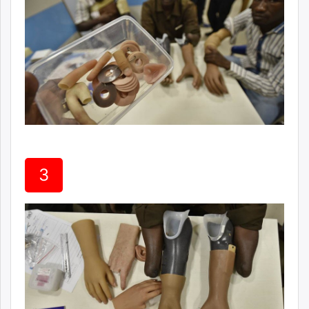
unuudur.mn
isee.mn
mglradio.com
fact.mn
itoim.mn
tumen.mn
shuum.mn
times.mn
tvmongolia.mn
mass.mn
3
unegui.mn
assa.mn
toim.mn
tac.mn
paparazzi.mn
unread.today