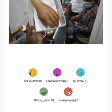
Хөгжилтэй (
0
)
Гайхамшигтай (
0
)
Гунигтай (
0
)
Жихүүцмээр (
0
)
Үзэн ядмаар (
0
)