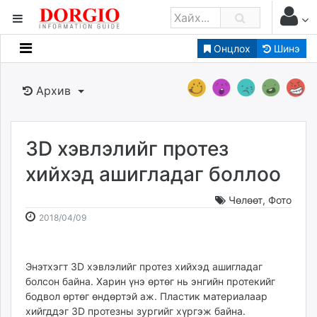
Онцлох
Шинэ
Мэдээллийн
Зар мэдээллийн
Архив
Банк санхүү
Бизнес ААН
Төрийн
3D хэвлэлийг протез
Нийслэлийн
хийхэд ашигладаг боллоо
Чөлөөт
,
Фото
dorgio.mn
2018-
2026-
2018/04/09
Gogo.mn
04-
08-
caak.mn
09
08
news.mn
13:47:47
20:35:56
Энэтхэгт 3D хэвлэлийг протез хийхэд ашигладаг
zindaa.mn
болсон байна. Харин үнэ өртөг нь энгийн протекийг
Baabar.mn
бодвол өртөг өндөртэй аж. Пластик материалаар
tovch.mn
хийгддэг 3D протезны зургийг хүргэж байна.