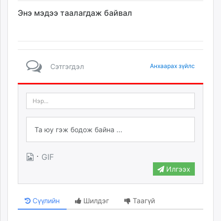
Энэ мэдээ таалагдаж байвал
Сэтгэгдэл
Анхаарах зүйлс
·
GIF
Илгээх
Сүүлийн
Шилдэг
Таагүй