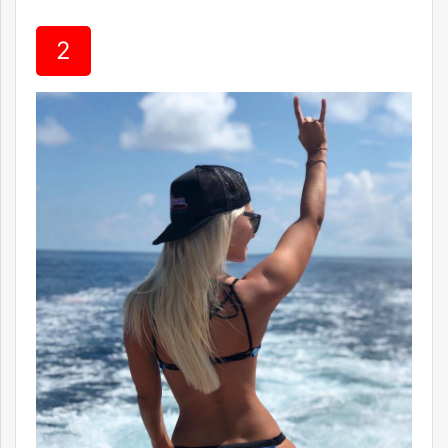
unuudur.mn
isee.mn
2
mglradio.com
fact.mn
itoim.mn
tumen.mn
shuum.mn
times.mn
tvmongolia.mn
mass.mn
unegui.mn
assa.mn
toim.mn
tac.mn
paparazzi.mn
unread.today