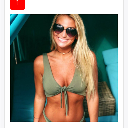
1
ikon.mn
mnb.mn
Livetv.mn
Eguur.mn
24tsag.mn
shuud.mn
eagle.mn
ergelt.mn
zarig.mn
today.mn
zuv.mn
mminfo.mn
ugluu.mn
urlag.mn
unen.mn
asu.mn
shudarga.mn
shuurhai.mn