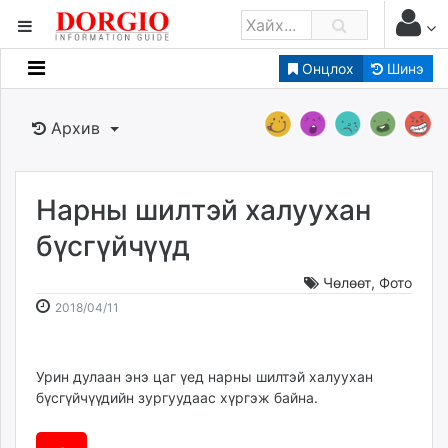
Онцлох
Шинэ
Мэдээллийн
Зар мэдээллийн
Архив
Банк санхүү
Бизнес ААН
Төрийн
Нарны шилтэй халуухан
Нийслэлийн
бүсгүйчүүд
Чөлөөт
,
Фото
dorgio.mn
2018-
2026-
2018/04/11
Gogo.mn
04-
08-
caak.mn
11
08
news.mn
13:46:40
13:23:49
Урин дулаан энэ цаг үед нарны шилтэй халуухан
zindaa.mn
бүсгүйчүүдийн зургуудаас хүргэж байна.
Baabar.mn
tovch.mn