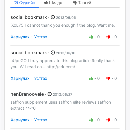
Сүүлийн
Шилдэг
Таагүй
social bookmark ·
2013/06/06
lXxL75 I cannot thank you enough f the blog. Want me.
·
Хариулах
Устгах
-
0
-
0
social bookmark ·
2013/06/10
uUpeGO I truly appreciate this blog article.Really thank
you! Will read on... http://crk.com/
·
Хариулах
Устгах
-
0
-
0
henBranoovele ·
2013/06/27
saffron supplement uses saffron elite reviews saffron
extract **-*0
·
Хариулах
Устгах
-
0
-
0