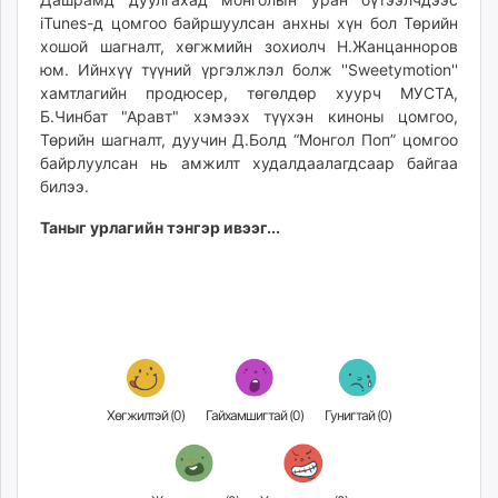
unuudur.mn
iTunes-д цомгоо байршуулсан анхны хүн бол Төрийн
хошой шагналт, хөгжмийн зохиолч Н.Жанцанноров
isee.mn
юм. Ийнхүү түүний үргэлжлэл болж ''Sweetymotion''
mglradio.com
хамтлагийн продюсер, төгөлдөр хуурч МУСТА,
fact.mn
Б.Чинбат "Аравт" хэмээх түүхэн киноны цомгоо,
itoim.mn
Төрийн шагналт, дуучин Д.Болд “Монгол Поп” цомгоо
tumen.mn
байрлуулсан нь амжилт худалдаалагдсаар байгаа
shuum.mn
билээ.
times.mn
Таныг урлагийн тэнгэр ивээг...
tvmongolia.mn
mass.mn
unegui.mn
assa.mn
toim.mn
tac.mn
paparazzi.mn
Хөгжилтэй (
0
)
Гайхамшигтай (
0
)
Гунигтай (
0
)
unread.today