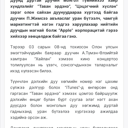
17:08:21
17:44:55
Дуунд дуртай дуучин монгол түмнийхээ хайр
ikon.mn
хүндлэлийг “Таван эрдэнэ”, “Цэцэгчний хүслэн”
mnb.mn
зэрэг олон сайхан дуунуудаараа хүртээд байгаа
дуучин П.Жимсээ авъяаслаг уран бүтээлч, чамгүй
Livetv.mn
маркетингтэй нэгэн гэдгээ харуулахаар нийтийн
Eguur.mn
дуучдын магнай болж “Apple” корпорацитай гэрээ
24tsag.mn
хийхээр хөөцөлдөж байгаа гэнэ.
shuud.mn
Тэрээр 03 сарын 08-нд тохиосон Олон улсын
eagle.mn
эмэгтэйчүүдийн баяраар дуучин А.Түмэн-Өлзийтэй
ergelt.mn
хамтран “Хайлан” хэмээх кино концертоо
zarig.mn
толилуулсан нь үзэгч, сонсогчдынхон талархалыг
today.mn
ихэд хүлээсэн билээ.
zuv.mn
Түүнчлэн дэлхийн дуу хөгмийн номер нэг цахим
mminfo.mn
сүлжээ дэлгүүр болох “iTunes”-д өнгөрсөн онд
ugluu.mn
гаргасан “Таван эрдэнэ” хэмээх цомгоо байршуулж
urlag.mn
дэлхийн өнцөг булан бүрт суугаа элэг нэгт ахан
unen.mn
дүүсдээ болон монголын дуу хөгжимд дуртай
гадныханд уран бүтээлээ хүргэхээр ажилдаа
asu.mn
хэдийнэ орсон аж.
shudarga.mn
shuurhai.mn
Дашрамд дуулгахад монголын уран бүтээлчдээс