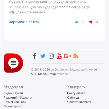
Дуучин П.Жимсээ нийтийн дуучдыг магнайлж
“iTunes”-ээр цомгоо худалда******** celine bags
http://is.gd/celinebags
·
Хариулах
Устгах
-
0
-
0
© 2013-2026 он Dorgio.mn, Мэдээллийн хөтөч
MGL Media Group
бүтээсэн.
Мэдээлэл
Хамтрагч
Бидний тухай
Байгууллага
Редакцийн бодлого
Сайтууд
Зохиогчийн эрх
Чөлөөт нийтлэгч
Санал хүсэлт