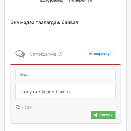
Жихүүцмээр (
0
)
Үзэн ядмаар (
0
)
Энэ мэдээ таалагдаж байвал
Сэтгэгдэлүүд (7)
Анхаарах зүйлс
·
GIF
Илгээх