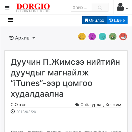
Онцлох
Шинэ
Мэдээллийн
Зар мэдээллийн
Архив
Банк санхүү
Бизнес ААН
Төрийн
Дуучин П.Жимсээ нийтийн
Нийслэлийн
дуучдыг магнайлж
“iTunes”-ээр цомгоо
dorgio.mn
худалдаална
Gogo.mn
caak.mn
С.Отгон
Соёл урлаг
,
Хөгжим
news.mn
2013-
2026-
2013/03/20
zindaa.mn
03-
08-
Baabar.mn
20
06
tovch.mn