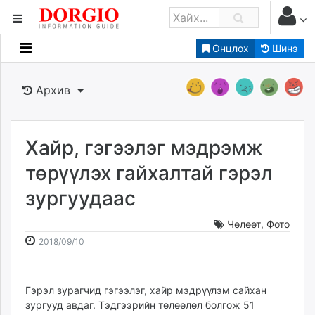
Онцлох
Шинэ
Мэдээллийн
Зар мэдээллийн
Архив
Банк санхүү
Бизнес ААН
Төрийн
Хайр, гэгээлэг мэдрэмж
Нийслэлийн
төрүүлэх гайхалтай гэрэл
зургуудаас
dorgio.mn
Gogo.mn
Чөлөөт
,
Фото
caak.mn
2018-
2026-
2018/09/10
news.mn
09-
08-
10
07
zindaa.mn
15:52:47
00:47:46
Гэрэл зурагчид гэгээлэг, хайр мэдрүүлэм сайхан
Baabar.mn
зургууд авдаг. Тэдгээрийн төлөөлөл болгож 51
tovch.mn