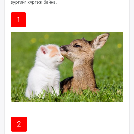
зургийг хүргэж байна.
ikon.mn
mnb.mn
1
Livetv.mn
Eguur.mn
24tsag.mn
shuud.mn
eagle.mn
ergelt.mn
zarig.mn
today.mn
zuv.mn
mminfo.mn
ugluu.mn
urlag.mn
unen.mn
asu.mn
2
shudarga.mn
shuurhai.mn