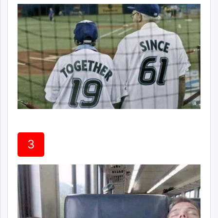
unuudur.mn
isee.mn
mglradio.com
fact.mn
itoim.mn
tumen.mn
shuum.mn
times.mn
tvmongolia.mn
mass.mn
unegui.mn
3
assa.mn
toim.mn
tac.mn
paparazzi.mn
unread.today