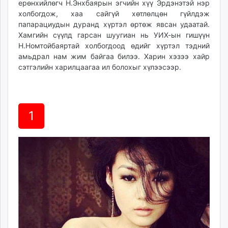
ерөнхийлөгч Н.Энхбаярын эгчийн хүү Эрдэнэтэй нэр
холбогдож, хаа сайгүй хөтлөлцөн гүйлдэж
папарациудын дуранд хүртэл өртөж явсан удаатай.
Хамгийн сүүлд гарсан шуугиан нь УИХ-ын гишүүн
Н.Номтойбаяртай холбогдоод өдийг хүртэл тэдний
амьдрал нам жим байгаа билээ. Харин хэзээ хайр
сэтгэлийн харилцаагаа ил болохыг хүлээсээр.
1