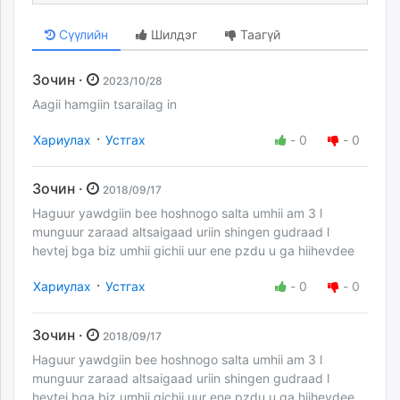
Сүүлийн
Шилдэг
Таагүй
Зочин ·
2023/10/28
Aagii hamgiin tsarailag in
·
Хариулах
Устгах
-
0
-
0
Зочин ·
2018/09/17
Haguur yawdgiin bee hoshnogo salta umhii am 3 l
munguur zaraad altsaigaad uriin shingen gudraad l
hevtej bga biz umhii gichii uur ene pzdu u ga hiihevdee
·
Хариулах
Устгах
-
0
-
0
Зочин ·
2018/09/17
Haguur yawdgiin bee hoshnogo salta umhii am 3 l
munguur zaraad altsaigaad uriin shingen gudraad l
hevtej bga biz umhii gichii uur ene pzdu u ga hiihevdee