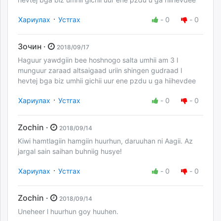
·
Хариулах
Устгах
-
0
-
0
Зочин ·
2018/09/17
Haguur yawdgiin bee hoshnogo salta umhii am 3 l
munguur zaraad altsaigaad uriin shingen gudraad l
hevtej bga biz umhii gichii uur ene pzdu u ga hiihevdee
·
Хариулах
Устгах
-
0
-
0
Zochin ·
2018/09/14
Kiwi hamtlagiin hamgiin huurhun, daruuhan ni Aagii. Az
jargal sain saihan buhniig husye!
·
Хариулах
Устгах
-
0
-
0
Zochin ·
2018/09/14
Uneheer l huurhun goy huuhen.