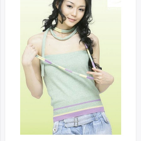
ikon.mn
mnb.mn
Livetv.mn
Eguur.mn
24tsag.mn
shuud.mn
eagle.mn
ergelt.mn
zarig.mn
today.mn
zuv.mn
mminfo.mn
ugluu.mn
urlag.mn
unen.mn
asu.mn
shudarga.mn
shuurhai.mn