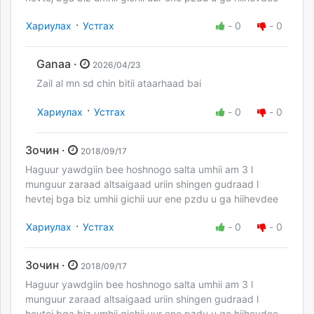
·
Хариулах
Устгах
-
0
-
0
Ganaa ·
2026/04/23
Zail al mn sd chin bitii ataarhaad bai
·
Хариулах
Устгах
-
0
-
0
Зочин ·
2018/09/17
Haguur yawdgiin bee hoshnogo salta umhii am 3 l
munguur zaraad altsaigaad uriin shingen gudraad l
hevtej bga biz umhii gichii uur ene pzdu u ga hiihevdee
·
Хариулах
Устгах
-
0
-
0
Зочин ·
2018/09/17
Haguur yawdgiin bee hoshnogo salta umhii am 3 l
munguur zaraad altsaigaad uriin shingen gudraad l
hevtej bga biz umhii gichii uur ene pzdu u ga hiihevdee