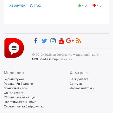
·
Хариулах
Устгах
-
0
-
0
© 2013-2026 он Dorgio.mn, Мэдээллийн хөтөч
MGL Media Group
бүтээсэн.
Мэдээлэл
Хамтрагч
Бидний тухай
Байгууллага
Редакцийн бодлого
Сайтууд
Зохиогчийн эрх
Чөлөөт нийтлэгч
Санал хүсэлт
Үйлчилгээний нөхцөл
Нээлттэй ажлын байр
Сурталчилгаа байршуулах