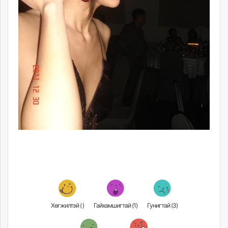
Хөгжилтэй (
)
Гайхамшигтай (
1
)
Гунигтай (
3
)