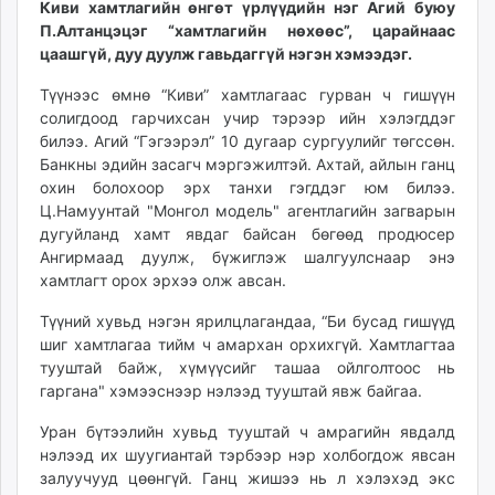
Киви хамтлагийн өнгөт үрлүүдийн нэг Агий буюу
unuudur.mn
П.Алтанцэцэг “хамтлагийн нөхөөс”, царайнаас
isee.mn
цаашгүй, дуу дуулж гавьдаггүй нэгэн хэмээдэг.
mglradio.com
Түүнээс өмнө “Киви” хамтлагаас гурван ч гишүүн
fact.mn
солигдоод гарчихсан учир тэрээр ийн хэлэгддэг
itoim.mn
билээ. Агий “Гэгээрэл” 10 дугаар сургуулийг төгссөн.
tumen.mn
Банкны эдийн засагч мэргэжилтэй. Ахтай, айлын ганц
shuum.mn
охин болохоор эрх танхи гэгддэг юм билээ.
Ц.Намуунтай "Монгол модель" агентлагийн загварын
times.mn
дугуйланд хамт явдаг байсан бөгөөд продюсер
tvmongolia.mn
Ангирмаад дуулж, бүжиглэж шалгуулснаар энэ
mass.mn
хамтлагт орох эрхээ олж авсан.
unegui.mn
Түүний хувьд нэгэн ярилцлагандаа, “Би бусад гишүүд
assa.mn
шиг хамтлагаа тийм ч амархан орхихгүй. Хамтлагтаа
toim.mn
тууштай байж, хүмүүсийг ташаа ойлголтоос нь
tac.mn
гаргана" хэмээснээр нэлээд тууштай явж байгаа.
paparazzi.mn
Уран бүтээлийн хувьд тууштай ч амрагийн явдалд
unread.today
нэлээд их шуугиантай тэрбээр нэр холбогдож явсан
залуучууд цөөнгүй. Ганц жишээ нь л хэлэхэд экс