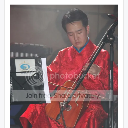
unuudur.mn
isee.mn
mglradio.com
fact.mn
itoim.mn
tumen.mn
shuum.mn
times.mn
tvmongolia.mn
mass.mn
unegui.mn
assa.mn
toim.mn
tac.mn
paparazzi.mn
unread.today