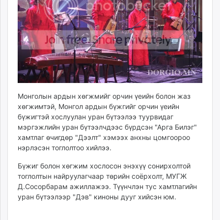
ikon.mn
mnb.mn
Livetv.mn
Eguur.mn
24tsag.mn
shuud.mn
eagle.mn
ergelt.mn
Монголын ардын хөгжмийг орчин үеийн болон жаз
zarig.mn
хөгжимтэй, Монгол ардын бүжгийг орчин үеийн
бүжигтэй хослуулан уран бүтээлээ туурвидаг
today.mn
мэргэжлийн уран бүтээлчдээс бүрдсэн "Арга Билэг"
zuv.mn
хамтлаг өчигдөр "Дээлт" хэмээх анхны цомгоороо
mminfo.mn
нэрлэсэн тоглолтоо хийлээ.
ugluu.mn
Бүжиг болон хөгжим хослосон энэхүү сонирхолтой
urlag.mn
тоглолтын найруулагчаар төрийн соёрхолт, МУГЖ
unen.mn
Д.Сосорбарам ажиллажээ. Түүнчлэн тус хамтлагийн
asu.mn
уран бүтээлээр "Дэв" киноны дууг хийсэн юм.
shudarga.mn
shuurhai.mn