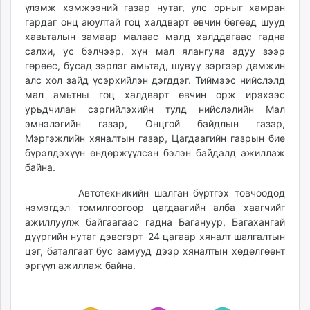
үлэмж хэмжээний газар нутаг, улс орныг хамран
unuudur.mn
гардаг онц аюултай гоц халдварт өвчин бөгөөд шууд
isee.mn
хавьталын замаар малаас малд халддагаас гадна
mglradio.com
салхи, ус бэлчээр, хүн мал ялангуяа адуу зээр
fact.mn
гөрөөс, бусад зэрлэг амьтад, шувуу зэргээр дамжин
алс хол зайд үсэрхийлэн дэгддэг. Тиймээс нийслэлд
itoim.mn
мал амьтны гоц халдварт өвчин орж ирэхээс
tumen.mn
урьдчилан сэргийлэхийн тулд нийслэлийн Мал
shuum.mn
эмнэлэгийн газар, Онцгой байдлын газар,
times.mn
Мэргэжлийн хяналтын газар, Цагдаагийн газрын бие
tvmongolia.mn
бүрэлдэхүүн өндөржүүлсэн бэлэн байдалд ажиллаж
байна.
mass.mn
unegui.mn
Автотехникийн шалган бүртгэх товчоодод
assa.mn
нэмэгдэл томилгоогоор цагдаагийн алба хаагчийг
toim.mn
ажиллуулж байгаагаас гадна Багануур, Багахангай
дүүргийн нутаг дэвсгэрт 24 цагаар хяналт шалгалтын
tac.mn
цэг, баталгаат бус замууд дээр хяналтын хөдөлгөөнт
paparazzi.mn
эргүүл ажиллаж байна.
unread.today