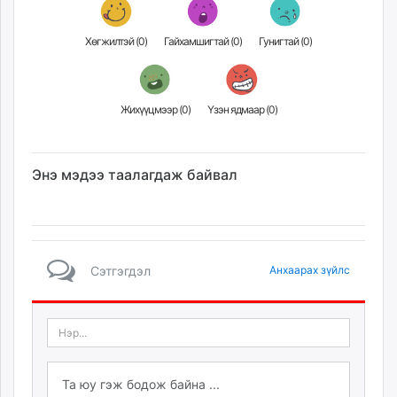
Хөгжилтэй (
0
)
Гайхамшигтай (
0
)
Гунигтай (
0
)
Жихүүцмээр (
0
)
Үзэн ядмаар (
0
)
Энэ мэдээ таалагдаж байвал
Сэтгэгдэл
Анхаарах зүйлс