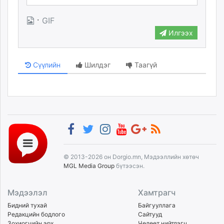
·
GIF
Илгээх
Сүүлийн
Шилдэг
Таагүй
© 2013-2026 он Dorgio.mn, Мэдээллийн хөтөч
MGL Media Group
бүтээсэн.
Мэдээлэл
Хамтрагч
Бидний тухай
Байгууллага
Редакцийн бодлого
Сайтууд
Зохиогчийн эрх
Чөлөөт нийтлэгч