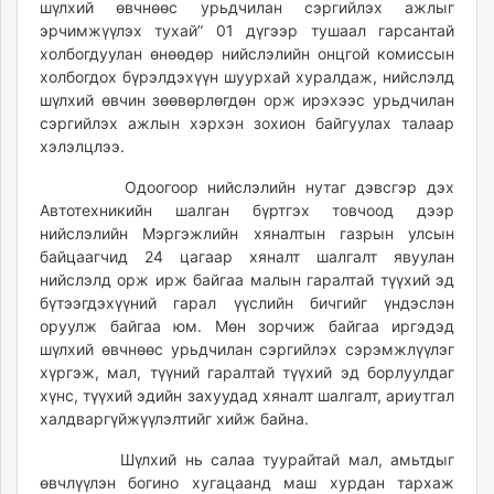
шүлхий өвчнөөс урьдчилан сэргийлэх ажлыг
ikon.mn
эрчимжүүлэх тухай” 01 дүгээр тушаал гарсантай
mnb.mn
холбогдуулан өнөөдөр нийслэлийн онцгой комиссын
Livetv.mn
холбогдох бүрэлдэхүүн шуурхай хуралдаж, нийслэлд
Eguur.mn
шүлхий өвчин зөөвөрлөгдөн орж ирэхээс урьдчилан
сэргийлэх ажлын хэрхэн зохион байгуулах талаар
24tsag.mn
хэлэлцлээ.
shuud.mn
eagle.mn
Одоогоор нийслэлийн нутаг дэвсгэр дэх
ergelt.mn
Автотехникийн шалган бүртгэх товчоод дээр
нийслэлийн Мэргэжлийн хяналтын газрын улсын
zarig.mn
байцаагчид 24 цагаар хяналт шалгалт явуулан
today.mn
нийслэлд орж ирж байгаа малын гаралтай түүхий эд
zuv.mn
бүтээгдэхүүний гарал үүслийн бичгийг үндэслэн
mminfo.mn
оруулж байгаа юм. Мөн зорчиж байгаа иргэдэд
ugluu.mn
шүлхий өвчнөөс урьдчилан сэргийлэх сэрэмжлүүлэг
хүргэж, мал, түүний гаралтай түүхий эд борлуулдаг
urlag.mn
хүнс, түүхий эдийн захуудад хяналт шалгалт, ариутгал
unen.mn
халдваргүйжүүлэлтийг хийж байна.
asu.mn
shudarga.mn
Шүлхий нь салаа туурайтай мал, амьтдыг
өвчлүүлэн богино хугацаанд маш хурдан тархаж
shuurhai.mn