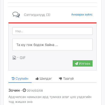
Сэтгэгдэлүүд (3)
Анхаарах зүйлс
·
GIF
Илгээх
Сүүлийн
Шилдэг
Таагүй
Зочин ·
2014/02/08
Ардчилсан намыхан ард тумнээ алаг цоо уздэгийн
тод жишээ энэ