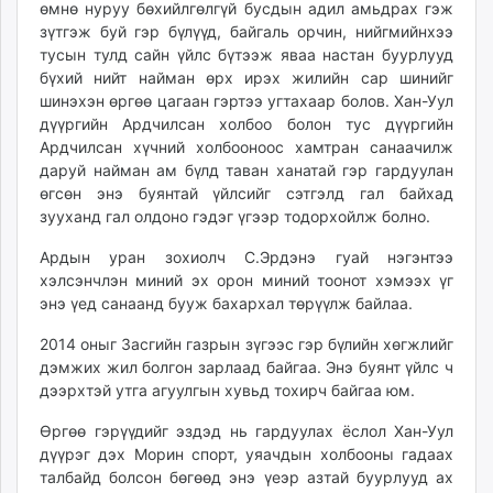
өмнө нуруу бөхийлгөлгүй бусдын адил амьдрах гэж
ikon.mn
зүтгэж буй гэр бүлүүд, байгаль орчин, нийгмийнхээ
mnb.mn
тусын тулд сайн үйлс бүтээж яваа настан буурлууд
Livetv.mn
бүхий нийт найман өрх ирэх жилийн сар шинийг
Eguur.mn
шинэхэн өргөө цагаан гэртээ угтахаар болов. Хан-Уул
дүүргийн Ардчилсан холбоо болон тус дүүргийн
24tsag.mn
Ардчилсан хүчний холбооноос хамтран санаачилж
shuud.mn
даруй найман ам бүлд таван ханатай гэр гардуулан
eagle.mn
өгсөн энэ буянтай үйлсийг сэтгэлд гал байхад
ergelt.mn
зууханд гал олдоно гэдэг үгээр тодорхойлж болно.
zarig.mn
Ардын уран зохиолч С.Эрдэнэ гуай нэгэнтээ
today.mn
хэлсэнчлэн миний эх орон миний тоонот хэмээх үг
zuv.mn
энэ үед санаанд бууж бахархал төрүүлж байлаа.
mminfo.mn
2014 оныг Засгийн газрын зүгээс гэр бүлийн хөгжлийг
ugluu.mn
дэмжих жил болгон зарлаад байгаа. Энэ буянт үйлс ч
urlag.mn
дээрхтэй утга агуулгын хувьд тохирч байгаа юм.
unen.mn
asu.mn
Өргөө гэрүүдийг эздэд нь гардуулах ёслол Хан-Уул
дүүрэг дэх Морин спорт, уяачдын холбооны гадаах
shudarga.mn
талбайд болсон бөгөөд энэ үеэр азтай буурлууд ах
shuurhai.mn