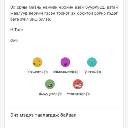
Эх орны маань найман өрхийн азай буурлууд, азтай
жаалууд өөрийн гэсэн тоонот эх оронтой болно гэдэг
бага зүйл биш билээ.
Н.Төгс
div>
Хөгжилтэй (
0
)
Гайхамшигтай (
0
)
Гунигтай (
0
)
Жихүүцмээр (
0
)
Үзэн ядмаар (
0
)
Энэ мэдээ таалагдаж байвал