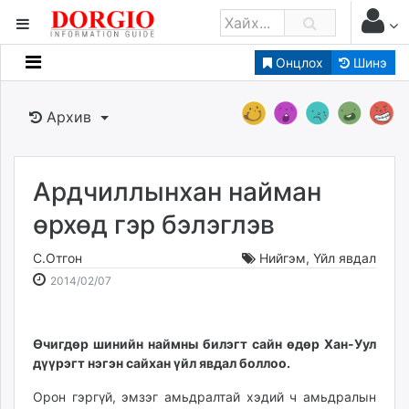
Онцлох
Шинэ
Мэдээллийн
Зар мэдээллийн
Архив
Банк санхүү
Бизнес ААН
Төрийн
Ардчиллынхан найман
Нийслэлийн
өрхөд гэр бэлэглэв
С.Отгон
Нийгэм
,
Үйл явдал
dorgio.mn
2014-
2026-
2014/02/07
Gogo.mn
02-
08-
caak.mn
07
09
news.mn
20:06:56
02:50:58
​Өчигдөр шинийн наймны билэгт сайн өдөр Хан-Уул
zindaa.mn
дүүрэгт нэгэн сайхан үйл явдал боллоо.
Baabar.mn
Орон гэргүй, эмзэг амьдралтай хэдий ч амьдралын
tovch.mn