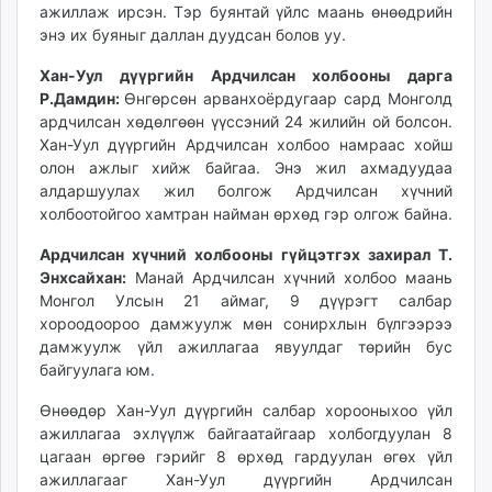
ажиллаж ирсэн. Тэр буянтай үйлс маань өнөөдрийн
энэ их буяныг даллан дуудсан болов уу.
Хан-Уул дүүргийн Ардчилсан холбооны дарга
Р.Дамдин:
Өнгөрсөн арванхоёрдугаар сард Монголд
ардчилсан хөдөлгөөн үүссэний 24 жилийн ой болсон.
Хан-Уул дүүргийн Ардчилсан холбоо намраас хойш
олон ажлыг хийж байгаа. Энэ жил ахмадуудаа
алдаршуулах жил болгож Ардчилсан хүчний
холбоотойгоо хамтран найман өрхөд гэр олгож байна.
Ардчилсан хүчний холбооны гүйцэтгэх захирал Т.
Энхсайхан:
Манай Ардчилсан хүчний холбоо маань
Монгол Улсын 21 аймаг, 9 дүүрэгт салбар
хороодоороо дамжуулж мөн сонирхлын бүлгээрээ
дамжуулж үйл ажиллагаа явуулдаг төрийн бус
байгуулага юм.
Өнөөдөр Хан-Уул дүүргийн салбар хорооныхоо үйл
ажиллагаа эхлүүлж байгаатайгаар холбогдуулан 8
цагаан өргөө гэрийг 8 өрхөд гардуулан өгөх үйл
ажиллагааг Хан-Уул дүүргийн Ардчилсан