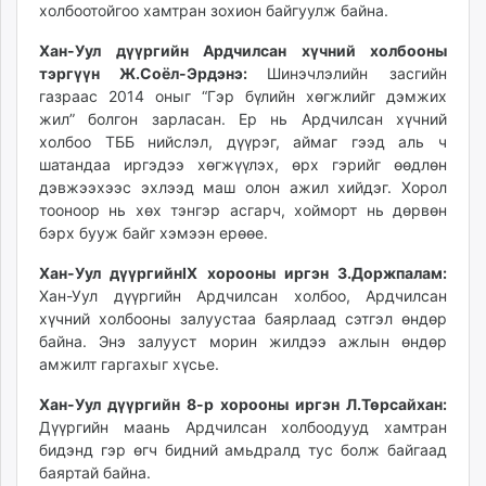
холбоотойгоо хамтран зохион байгуулж байна.
Хан-Уул дүүргийн Ардчилсан хүчний холбооны
тэргүүн Ж.Соёл-Эрдэнэ:
Шинэчлэлийн засгийн
газраас 2014 оныг “Гэр бүлийн хөгжлийг дэмжих
жил” болгон зарласан. Ер нь Ардчилсан хүчний
холбоо ТББ нийслэл, дүүрэг, аймаг гээд аль ч
шатандаа иргэдээ хөгжүүлэх, өрх гэрийг өөдлөн
дэвжээхээс эхлээд маш олон ажил хийдэг. Хорол
тооноор нь хөх тэнгэр асгарч, хойморт нь дөрвөн
бэрх бууж байг хэмээн ерөөе.
Хан-Уул дүүргийнIX хорооны иргэн З.Доржпалам:
Хан-Уул дүүргийн Ардчилсан холбоо, Ардчилсан
хүчний холбооны залуустаа баярлаад сэтгэл өндөр
байна. Энэ залууст морин жилдээ ажлын өндөр
амжилт гаргахыг хүсье.
Хан-Уул дүүргийн 8-р хорооны иргэн Л.Төрсайхан:
Дүүргийн маань Ардчилсан холбоодууд хамтран
бидэнд гэр өгч бидний амьдралд тус болж байгаад
баяртай байна.