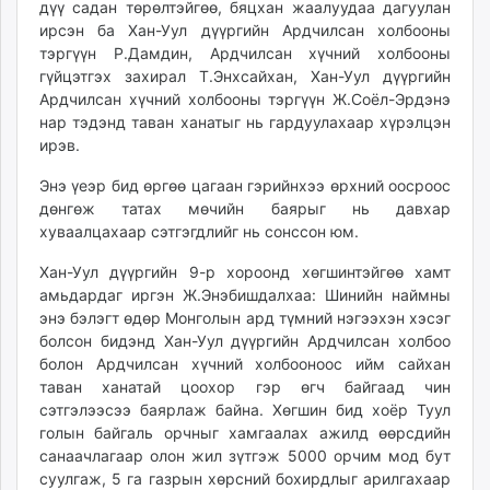
дүү садан төрөлтэйгөө, бяцхан жаалуудаа дагуулан
unuudur.mn
ирсэн ба Хан-Уул дүүргийн Ардчилсан холбооны
isee.mn
тэргүүн Р.Дамдин, Ардчилсан хүчний холбооны
mglradio.com
гүйцэтгэх захирал Т.Энхсайхан, Хан-Уул дүүргийн
Ардчилсан хүчний холбооны тэргүүн Ж.Соёл-Эрдэнэ
fact.mn
нар тэдэнд таван ханатыг нь гардуулахаар хүрэлцэн
itoim.mn
ирэв.
tumen.mn
shuum.mn
Энэ үеэр бид өргөө цагаан гэрийнхээ өрхний оосроос
дөнгөж татах мөчийн баярыг нь давхар
times.mn
хуваалцахаар сэтгэгдлийг нь сонссон юм.
tvmongolia.mn
mass.mn
Хан-Уул дүүргийн 9-р хороонд хөгшинтэйгөө хамт
unegui.mn
амьдардаг иргэн Ж.Энэбишдалхаа: Шинийн наймны
энэ бэлэгт өдөр Монголын ард түмний нэгээхэн хэсэг
assa.mn
болсон бидэнд Хан-Уул дүүргийн Ардчилсан холбоо
toim.mn
болон Ардчилсан хүчний холбооноос ийм сайхан
tac.mn
таван ханатай цоохор гэр өгч байгаад чин
paparazzi.mn
сэтгэлээсээ баярлаж байна. Хөгшин бид хоёр Туул
unread.today
голын байгаль орчныг хамгаалах ажилд өөрсдийн
санаачлагаар олон жил зүтгэж 5000 орчим мод бут
суулгаж, 5 га газрын хөрсний бохирдлыг арилгахаар