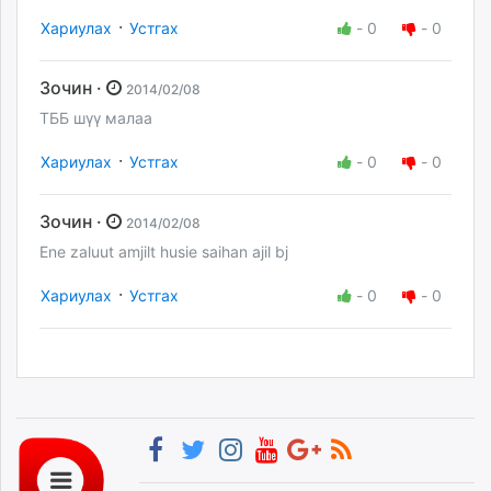
·
Хариулах
Устгах
-
0
-
0
Зочин ·
2014/02/08
TББ шүү малаа
·
Хариулах
Устгах
-
0
-
0
Зочин ·
2014/02/08
Ene zaluut amjilt husie saihan ajil bj
·
Хариулах
Устгах
-
0
-
0