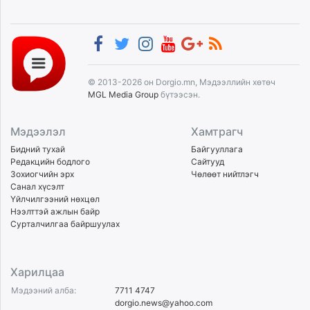
© 2013-2026 он Dorgio.mn, Мэдээллийн хөтөч
MGL Media Group
бүтээсэн.
Мэдээлэл
Хамтрагч
Бидний тухай
Байгууллага
Редакцийн бодлого
Сайтууд
Зохиогчийн эрх
Чөлөөт нийтлэгч
Санал хүсэлт
Үйлчилгээний нөхцөл
Нээлттэй ажлын байр
Сурталчилгаа байршуулах
Харилцаа
Мэдээний алба:
7711 4747
dorgio.news@yahoo.com