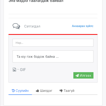
Энэ мэдээ таалагдаж байвал
Сэтгэгдэл
Анхаарах зүйлс
·
GIF
Илгээх
Сүүлийн
Шилдэг
Таагүй