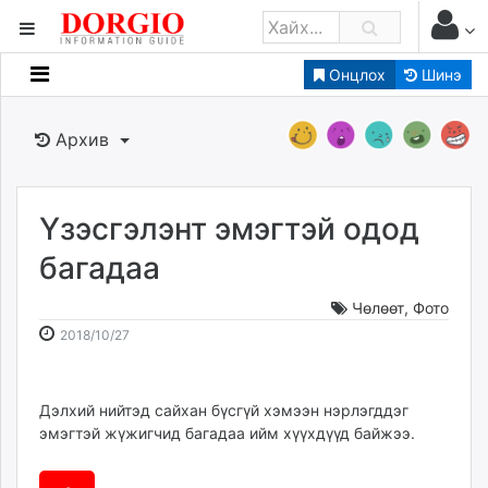
Онцлох
Шинэ
Мэдээллийн
Зар мэдээллийн
Архив
Банк санхүү
Бизнес ААН
Төрийн
Үзэсгэлэнт эмэгтэй одод
Нийслэлийн
багадаа
Чөлөөт
,
Фото
dorgio.mn
2018-
2026-
2018/10/27
Gogo.mn
10-
08-
caak.mn
27
07
news.mn
15:00:06
18:35:16
Дэлхий нийтэд сайхан бүсгүй хэмээн нэрлэгддэг
zindaa.mn
эмэгтэй жүжигчид багадаа ийм хүүхдүүд байжээ.
Baabar.mn
tovch.mn