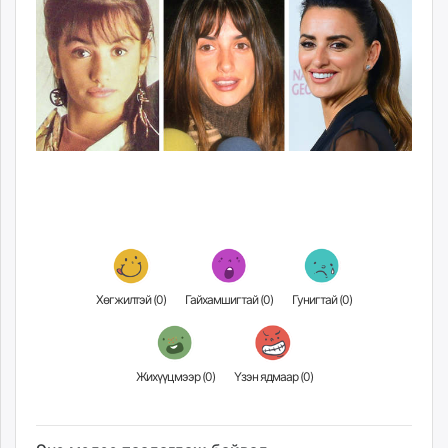
Хөгжилтэй (
0
)
Гайхамшигтай (
0
)
Гунигтай (
0
)
Жихүүцмээр (
0
)
Үзэн ядмаар (
0
)