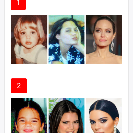
1
ikon.mn
mnb.mn
Livetv.mn
Eguur.mn
24tsag.mn
shuud.mn
eagle.mn
ergelt.mn
zarig.mn
today.mn
zuv.mn
2
mminfo.mn
ugluu.mn
urlag.mn
unen.mn
asu.mn
shudarga.mn
shuurhai.mn