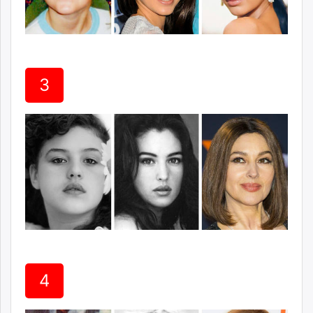
unuudur.mn
isee.mn
mglradio.com
fact.mn
3
itoim.mn
tumen.mn
shuum.mn
times.mn
tvmongolia.mn
mass.mn
unegui.mn
assa.mn
toim.mn
tac.mn
paparazzi.mn
unread.today
4