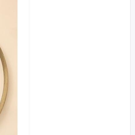
Цагдаагийн дэд хурандаа
Д.Будзаан: Хүүхдийн эсрэг
бэлгийн хүчирхийлэл үйлдвэл
бүх насаар нь хорих ял
оногдуулах хуулийн
зохицуулалттай
өчигдѳр
“Аяллын газрын зураг”-ийн
хэвлэмэл хувилбарыг Голомт
банкны салбараас үнэ
төлбөргүй авах боломжтой
өчигдѳр
ЕБС-ийн захирлын үүргийг түр
орлон гүйцэтгэгч
манаачтайгаа бүлэглэн
эзэмшлийнх нь дансаар заал,
зогсоолын төлбөр ₮121.5
саяыг авчээ
өчигдѳр