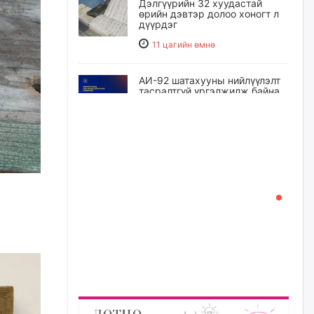
Дэлгүүрийн 32 хуудастай
өрийн дэвтэр долоо хоногт л
дүүрдэг
11 цагийн өмнө
АИ-92 шатахууны нийлүүлэлт
тасралтгүй үргэлжилж байна
11 цагийн өмнө
I ангийн цахим бүртгэл энэ
сарын 17-ноос эхэлнэ
12 цагийн өмнө
Үндсэн хууль зөрчсөн
Х.Булгантуяа, үндэсний эв
нэгдэлд харшилсан
М.Нарантуяа-Нара нарт хэзээ
хариуцлага тооцох вэ?
12 цагийн өмнө