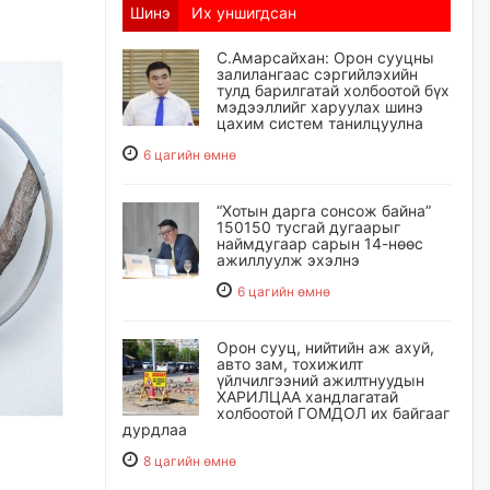
Шинэ
Их уншигдсан
С.Амарсайхан: Орон сууцны
залилангаас сэргийлэхийн
тулд барилгатай холбоотой бүх
мэдээллийг харуулах шинэ
цахим систем танилцуулна
6 цагийн өмнө
“Хотын дарга сонсож байна”
150150 тусгай дугаарыг
наймдугаар сарын 14-нөөс
ажиллуулж эхэлнэ
6 цагийн өмнө
Орон сууц, нийтийн аж ахуй,
авто зам, тохижилт
үйлчилгээний ажилтнуудын
ХАРИЛЦАА хандлагатай
холбоотой ГОМДОЛ их байгааг
дурдлаа
8 цагийн өмнө