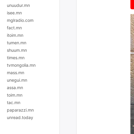
unuudur.mn
isee.mn
mglradio.com
fact.mn
itoim.mn
tumen.mn
shuum.mn
times.mn
tvmongolia.mn
mass.mn
unegui.mn
assa.mn
toim.mn
tac.mn
paparazzi.mn
unread.today