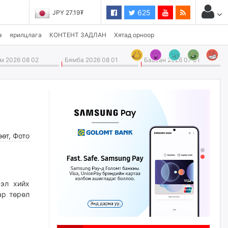
625
JPY 27.19₮
CHF 3,824.26₮
э
ярилцлага
КОНТЕНТ ЗАДЛАН
Хятад орноор
 2026 08 02
Бямба 2026 08 01
Баасан 2026 07 31
өөт
,
Фото
эл хийх
ар төрөл