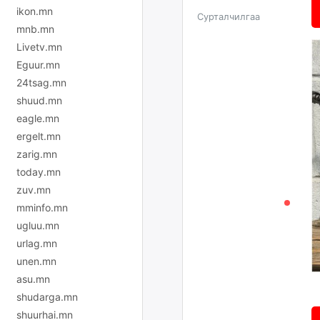
ikon.mn
Сурталчилгаа
mnb.mn
Livetv.mn
Eguur.mn
24tsag.mn
shuud.mn
eagle.mn
ergelt.mn
zarig.mn
today.mn
zuv.mn
mminfo.mn
ugluu.mn
urlag.mn
unen.mn
asu.mn
shudarga.mn
shuurhai.mn