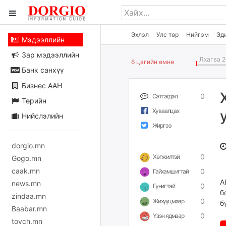
Эхлэл
Улс төр
Нийгэм
Эд
Мэдээллийн
Зар мэдээллийн
Лхагва 2
6 цагийн өмнө
Банк санхүү
Бизнес ААН
0
Сэтгэгдэл
Төрийн
Хуваалцах
Нийслэлийн
Жиргээ
dorgio.mn
0
Хөгжилтэй
Gogo.mn
caak.mn
0
Гайхамшигтай
А
news.mn
0
Гунигтай
б
zindaa.mn
0
Жихүүцмээр
б
Baabar.mn
0
Үзэн ядмаар
tovch.mn