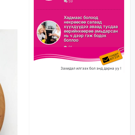
59
ХЗДХ-ын сайд С.Амарсайхан:
Авлигаар авсан хөрөнгийг
Хадмаас болоод
хурааж, нийгмийн сайн
нөхрөөсөө салаад
сайхны хөгжилд зориулах
хүүхдүүдээ аваад тусдаа
бөгөөд үүнийг хэд хэдэн эрх
өөрийнхөөрөө амьдарсан
бүхий байгууллагаас санал авна
нь ч дээр гэж бодох
боллоо
өчигдѳр
91
Шатахууныг олдож байгаа
газраас нь л авч байна. Үнэ
тарифаас илүү хангамж дээр
Захидал илгээх бол энд дарна уу !
анхаарч байна
өчигдѳр
Ц.Будханд: Дүүгээ гараад
ирнэ гэж итгэж хүлээсээр
долоон сарын хугацаа
өнгөрлөө
өчигдѳр
Барилгын салбарын 100