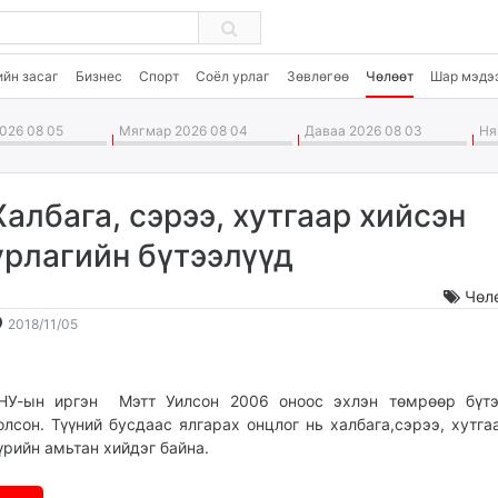
ийн засаг
Бизнес
Спорт
Соёл урлаг
Зөвлөгөө
Чөлөөт
Шар мэдэ
026 08 05
Мягмар 2026 08 04
Даваа 2026 08 03
Ням
Халбага, сэрээ, хутгаар хийсэн
урлагийн бүтээлүүд
Чөл
2018-
2026-
2018/11/05
11-
08-
05
06
12:48:39
23:21:01
НУ-ын иргэн Мэтт Уилсон 2006 оноос эхлэн төмрөөр бүтэ
олсон. Түүний бусдаас ялгарах онцлог нь халбага,сэрээ, хутга
үрийн амьтан хийдэг байна.