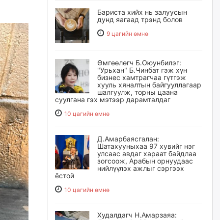
Бариста хийх нь залуусын
дунд яагаад трэнд болов
9 цагийн өмнө
Өмгөөлөгч Б.Оюунбилэг:
"Урьхан" Б.Чинбат гэж хүн
бизнес хамтрагчаа гүтгэж
хууль хяналтын байгууллагаар
шалгуулж, торны цаана
суулгана гэх мэтээр дарамталдаг
10 цагийн өмнө
Д.Амарбаясгалан:
Шатахууныхаа 97 хувийг нэг
улсаас авдаг хараат байдлаа
зогсоож, Арабын орнуудаас
нийлүүлэх ажлыг сэргээх
ёстой
10 цагийн өмнө
Худалдагч Н.Амарзаяа: