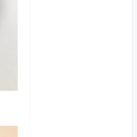
жилийн ойд зориулсан
наадмыг хойшлуулав
өчигдѳр
Монгол Улсад 162 вагон - 9720
тонн АИ-92 орж иржээ
өчигдѳр
Jade Gas: 1.1 тэрбум австрали
долларын санхүүжилтийн
эцсийн гэрээг есдүгээр сард
байгуулбал Тавантолгойн
метан хийн үйлдвэрлэлийн
өрөмдлөгийг 2027 онд эхлүүлнэ
өчигдѳр
Ханын материалд эхний
ээлжийн 6 блок орон сууцны
барилга угсралтын ажил
үргэлжилж байна
өчигдѳр