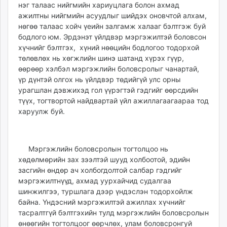
нэг талаас нийгмийн хариуцлага болон ахмад
ажилтны нийгмийн асуудлыг шийдэх оновчтой алхам,
нөгөө талаас хойч үеийн залгамж халааг бэлтгэж буй
бодлого юм. Эрдэнэт үйлдвэр мэргэжилтэй боловсон
хүчнийг бэлтгэх, хүний нөөцийн бодлогоо тодорхой
төлөвлөх нь хөгжлийн шинэ шатанд хүрэх гүүр,
өөрөөр хэлбэл мэргэжлийн боловсролыг чанартай,
үр дүнтэй олгох нь үйлдвэр төдийгүй улс орны
урагшлан дэвжихэд гол үүрэгтэй гэдгийг өөрсдийн
түүх, тогтвортой найдвартай үйл ажиллагаагаараа тод
харуулж буй.
Мэргэжлийн боловсролын тогтолцоо нь
хөдөлмөрийн зах зээлтэй шууд холбоотой, эдийн
засгийн өндөр ач холбогдолтой салбар гэдгийг
мэргэжилтнүүд, ахмад уурхайчид судалгаа
шинжилгээ, туршлага дээр үндэслэн тодорхойлж
байна. Үндэсний мэргэжилтэй ажиллах хүчнийг
тасралтгүй бэлтгэхийн тулд мэргэжлийн боловсролын
өнөөгийн тогтолцоог өөрчлөх, улам боловсронгуй