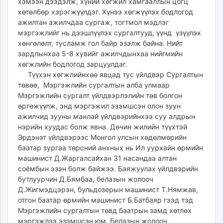
хэмээн дээдэлж, хүний хөгжил хамгааллын цогц
хөтөлбөр хэрэгжүүлдэг. Хүнээ хөгжүүлэх бодлогод
ажилтан ажилчдаа сургаж, тогтмол мэдлэг
мэргэжлийг нь дээшлүүлэх сургалтууд, үүнд үзүүлэх
хөнгөлөлт, тусламж гол байр эзэлж байна. Нийт
зардлынхаа 5-8 хувийг ажилчдынхаа нийгмийн
хөгжлийн бодлогод зарцуулдаг.
Түүхэн хөгжлийнхөө явцад тус үйлдвэр Сургалтын
төвөө, Мэргэжлийн сургалтын алба улмаар
Мэргэжлийн сургалт үйлдвэрлэлийн төв болгон
өргөжүүлж, энд мэргэжил эзэмшсэн олон зуун
ажилчид зууны манлай үйлдвэрийнхээ суу алдрын
нэрийн хуудас болж явна. Дөчин жилийн түүхтэй
Эрдэнэт үйлдвэрээс Монгол улсын хөдөлмөрийн
баатар зургаа төрсний анхных нь Ил уурхайн өрмийн
машинист Д.Жаргалсайхан 31 насандаа алтан
соёмбын эзэн болж байжээ. Баяжуулах үйлдвэрийн
бутлуурчин Д.Бямбаа, белазын жолооч
Д.Жигмэдцэрэн, бульдозерын машинист Т.Нямжав,
отгон баатар өрмийн машинист Б.Батбаяр гээд тэд
Мэргэжлийн сургалтын төвд баатрын замд хөтлөх
мэргэжлээ эзэмшсэн юм. Белазын жолооч,