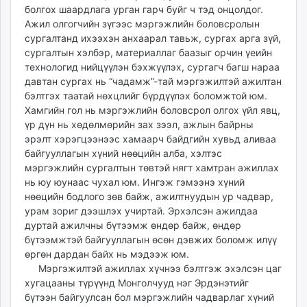
болгох шаардлага урган гарч буйг ч тэд онцолдог.
Ажил олгогчийн зүгээс мэргэжлийн боловсролын
сургалтанд ихээхэн анхаарал тавьж, сургах арга зүй,
сургалтын хэлбэр, материаллаг баазыг орчин үеийн
технологид нийцүүлэн бэхжүүлэх, сургагч багш нараа
давтан сургах нь “чадамж”-тай мэргэжилтэй ажилтан
бэлтгэх таатай нөхцлийг бүрдүүлэх боломжтой юм.
Хамгийн гол нь мэргэжлийн боловсрол олгох үйл явц,
үр дүн нь хөдөлмөрийн зах зээл, ажлын байрны
эрэлт хэрэгцээнээс хамаарч байдгийн хувьд аливаа
байгууллагын хүний нөөцийн алба, хэлтэс
мэргэжлийн сургалтын төвтэй нягт хамтран ажиллах
нь юу юунаас чухал юм. Ингэж гэмээнэ хүний
нөөцийн бодлого зөв байж, ажилтнуудын ур чадвар,
урам зориг дээшлэх учиртай. Эрхэлсэн ажилдаа
дуртай ажилчны бүтээмж өндөр байж, өндөр
бүтээмжтэй байгууллагын өсөн дэвжих боломж илүү
өргөн дардан байх нь мэдээж юм.
Мэргэжилтэй ажиллах хүчнээ бэлтгэж эхэлсэн цаг
хугацааны түрүүнд Монголчууд нэг Эрдэнэтийг
бүтээн байгуулсан бол мэргэжлийн чадварлаг хүний