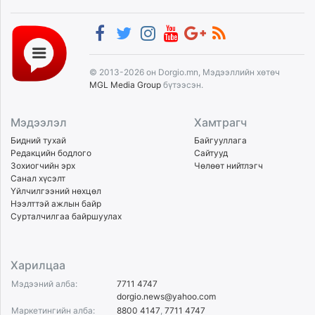
© 2013-2026 он Dorgio.mn, Мэдээллийн хөтөч
MGL Media Group
бүтээсэн.
Мэдээлэл
Хамтрагч
Бидний тухай
Байгууллага
Редакцийн бодлого
Сайтууд
Зохиогчийн эрх
Чөлөөт нийтлэгч
Санал хүсэлт
Үйлчилгээний нөхцөл
Нээлттэй ажлын байр
Сурталчилгаа байршуулах
Харилцаа
Мэдээний алба:
7711 4747
dorgio.news@yahoo.com
Маркетингийн алба:
8800 4147
,
7711 4747