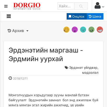
Онцлох
Шинэ
Мэдээллийн
Зар мэдээллийн
Архив
Банк санхүү
Бизнес ААН
Төрийн
Эрдэнэтийн маргааш -
Нийслэлийн
Эрдмийн уурхай
Эрдэнэт үйлдвэр
,
dorgio.mn
мэдээлэл
Gogo.mn
2018-
2026-
2018/12/11
caak.mn
12-
08-
news.mn
11
09
zindaa.mn
12:14:20
22:08:26
Монголчуудын хорьдугаар зууны манлай бүтээн
Baabar.mn
байгуулалт Эрдэнэтийн замнал бол энд ажиллаж буй
tovch.mn
мянга мянган эгэл жирийн ажилчид, үе үеийн