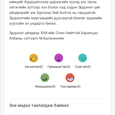
нөөцийг бүрдүүлснээр дараагийн зуунд улс орны
хөгжлийн зүтгүүр хүч болох хэд хэдэн Эрдэнэт шиг
үйлдвэрийг иж бүрнээр бий болгох нь гарцаагүй.
Эрдэнэтийн маргаашийн дуусашгүй баялаг эрдмийн
уурхайн эх ундарга билээ.
Эрдэнэт үйлдвэр ХХК-ийн Олон Нийттэй Харилцах
Албаны сэтгүүлч М.Балжинням
Хөгжилтэй (
0
)
Гайхамшигтай (
0
)
Гунигтай (
0
)
Жихүүцмээр (
0
)
Үзэн ядмаар (
0
)
Энэ мэдээ таалагдаж байвал