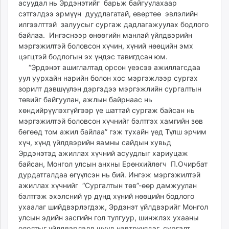
асуудал нь Эрдэнэтийг барьж байгуулахаар
unuudur.mn
сэтгэлдээ эрмүүн дуудлагатай, өвөртөө эвлэлийн
isee.mn
илгээлттэй залуусыг сургаж дадлагажуулах бодлого
mglradio.com
байлаа. Ингэснээр өнөөгийн манлай үйлдвэрийн
мэргэжилтэй боловсон хүчин, хүний нөөцийн эмх
fact.mn
цэгцтэй бодлогын эх үндэс тавигдсан юм.
itoim.mn
“Эрдэнэт ашиглалтад орсон үеэсээ ажиллагсдаа
tumen.mn
уул уурхайн нарийн болон хос мэргэжлээр сургах
shuum.mn
зорилт дэвшүүлэн дэргэдээ мэргэжлийн сургалтын
times.mn
төвийг байгуулан, ажлын байрнаас нь
хөндийрүүлэхгүйгээр үе шаттай сургаж байсан нь
tvmongolia.mn
мэргэжилтэй боловсон хүчнийг бэлтгэх хамгийн зөв
mass.mn
бөгөөд том ажил байлаа” гэж тухайн үед Түлш эрчим
unegui.mn
хүч, хүнд үйлдвэрийн яамны сайдын хувьд
assa.mn
Эрдэнэтэд ажиллах хүчний асуудлыг хариуцаж
toim.mn
байсан, Монгол улсын анхны Ерөнхийлөгч П.Очирбат
дурдатгалдаа өгүүлсэн нь бий. Ингэж мэргэжилтэй
tac.mn
ажиллах хүчнийг “Сургалтын төв”-өөр дамжуулан
paparazzi.mn
бэлтгэж эхэлсний үр дүнд хүний нөөцийн бодлого
unread.today
ухаалаг шийдвэрлэгдэж, Эрдэнэт үйлдвэрийг Монгол
улсын эдийн засгийн гол тулгуур, шинжлэх ухааны
ололтыг үйлдвэрлэлд шууд нэвтрүүлдэг, сургалт