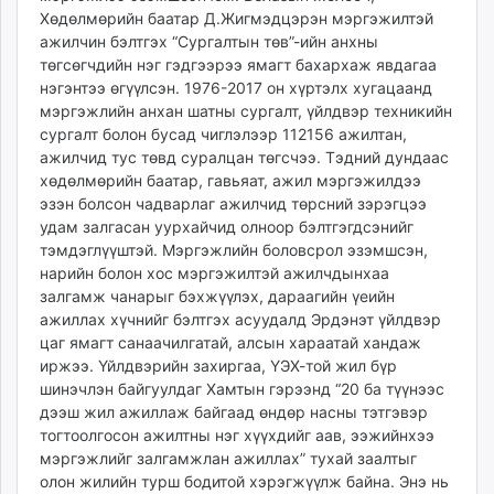
Хөдөлмөрийн баатар Д.Жигмэдцэрэн мэргэжилтэй
ажилчин бэлтгэх “Сургалтын төв”-ийн анхны
төгсөгчдийн нэг гэдгээрээ ямагт бахархаж явдагаа
нэгэнтээ өгүүлсэн. 1976-2017 он хүртэлх хугацаанд
мэргэжлийн анхан шатны сургалт, үйлдвэр техникийн
сургалт болон бусад чиглэлээр 112156 ажилтан,
ажилчид тус төвд суралцан төгсчээ. Тэдний дундаас
хөдөлмөрийн баатар, гавьяат, ажил мэргэжилдээ
эзэн болсон чадварлаг ажилчид төрсний зэрэгцээ
удам залгасан уурхайчид олноор бэлтгэгдсэнийг
тэмдэглүүштэй. Мэргэжлийн боловсрол эзэмшсэн,
нарийн болон хос мэргэжилтэй ажилчдынхаа
залгамж чанарыг бэхжүүлэх, дараагийн үеийн
ажиллах хүчнийг бэлтгэх асуудалд Эрдэнэт үйлдвэр
цаг ямагт санаачилгатай, алсын хараатай хандаж
иржээ. Үйлдвэрийн захиргаа, ҮЭХ-той жил бүр
шинэчлэн байгуулдаг Хамтын гэрээнд “20 ба түүнээс
дээш жил ажиллаж байгаад өндөр насны тэтгэвэр
тогтоолгосон ажилтны нэг хүүхдийг аав, ээжийнхээ
мэргэжлийг залгамжлан ажиллах” тухай заалтыг
олон жилийн турш бодитой хэрэгжүүлж байна. Энэ нь