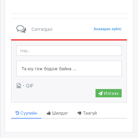
Сэтгэгдэл
Анхаарах зүйлс
·
GIF
Илгээх
Сүүлийн
Шилдэг
Таагүй