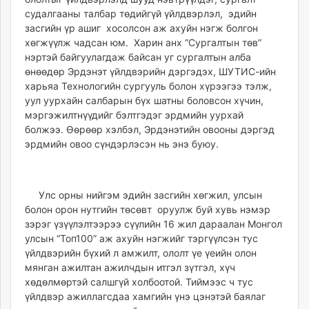
судалгааны талбар төдийгүй үйлдвэрлэл, эдийн
засгийн үр ашиг хосолсон аж ахуйн нэгж болгон
хөгжүүлж чадсан юм. Харин анх “Сургалтын төв”
нэртэй байгуулагдаж байсан уг сургалтын алба
өнөөдөр Эрдэнэт үйлдвэрийн дэргэдэх, ШУТИС-ийн
харьяа Технологийн сургууль болон хүрээгээ тэлж,
уул уурхайн салбарын бүх шатны боловсон хүчин,
мэргэжилтнүүдийг бэлтгэдэг эрдмийн уурхай
болжээ. Өөрөөр хэлбэл, Эрдэнэтийн овооны дэргэд
эрдмийн овоо сүндэрлэсэн нь энэ буюу.
Улс орны нийгэм эдийн засгийн хөгжил, улсын
болон орон нутгийн төсөвт оруулж буй хувь нэмэр
зэрэг үзүүлэлтээрээ сүүлийн 16 жил дараалан Монгол
улсын “Топ100” аж ахуйн нэгжийг тэргүүлсэн тус
үйлдвэрийн бүхий л амжилт, ололт үе үеийн олон
мянган ажилтан ажилчдын итгэл зүтгэл, хүч
хөдөлмөртэй салшгүй холбоотой. Тиймээс ч тус
үйлдвэр ажиллагсдаа хамгийн үнэ цэнэтэй баялаг