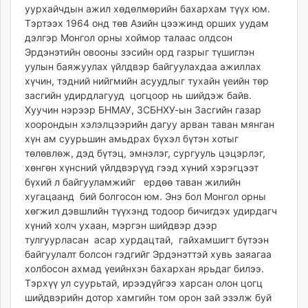
уурхайчдын ажил хөдөлмөрийн бахархам түүх юм.
ikon.mn
Тэртээх 1964 онд төв Азийн цээжинд орших уудам
mnb.mn
дэлгэр Монгол орны хоймор талаас олдсон
Livetv.mn
Эрдэнэтийн овооны зэсийн орд газрыг түшиглэн
Eguur.mn
уулын баяжуулах үйлдвэр байгуулахдаа ажиллах
24tsag.mn
хүчин, тэдний нийгмийн асуудлыг тухайн үеийн төр
засгийн удирдлагууд цогцоор нь шийдэж байв.
shuud.mn
Хуучин нэрээр БНМАУ, ЗСБНХУ-ын Засгийн газар
eagle.mn
хоорондын хэлэлцээрийн дагуу арван таван мянган
ergelt.mn
хүн ам суурьшин амьдрах бүхэл бүтэн хотыг
zarig.mn
төлөвлөж, дэд бүтэц, эмнэлэг, сургууль цэцэрлэг,
today.mn
хөнгөн хүнсний үйлдвэрүүд гээд хүний хэрэгцээт
бүхий л байгууламжийг ердөө таван жилийн
zuv.mn
хугацаанд бий болгосон юм. Энэ бол Монгол орны
mminfo.mn
хөгжил дэвшлийн түүхэнд тодоор бичигдэх удирдагч
ugluu.mn
хүний холч ухаан, мэргэн шийдвэр дээр
urlag.mn
тулгуурласан асар хурдацтай, гайхамшигт бүтээн
unen.mn
байгуулалт болсон гэдгийг Эрдэнэттэй хувь заяагаа
asu.mn
холбосон ахмад үеийнхэн бахархан ярьдаг билээ.
Тэрхүү ул суурьтай, ирээдүйгээ харсан олон цогц
shudarga.mn
шийдвэрийн дотор хамгийн том орон зай эзэлж буй
shuurhai.mn