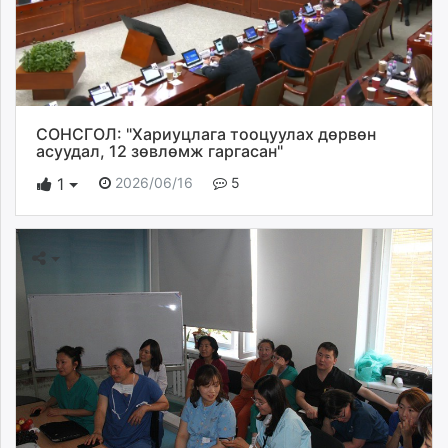
СОНСГОЛ: "Хариуцлага тооцуулах дөрвөн
асуудал, 12 зөвлөмж гаргасан"
2026/06/16
5
1