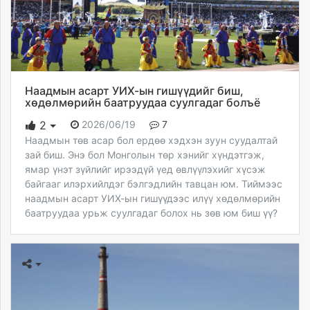
unuudur.mn
isee.mn
mglradio.com
fact.mn
itoim.mn
Наадмын асарт УИХ-ын гишүүдийг биш,
tumen.mn
хөдөлмөрийн баатруудаа суулгадаг болъё
shuum.mn
2026/06/19
7
2
times.mn
Наадмын төв асар бол ердөө хэдхэн зуун суудалтай
tvmongolia.mn
зай биш. Энэ бол Монголын төр хэнийг хүндэтгэж,
mass.mn
ямар үнэт зүйлийг ирээдүй үед өвлүүлэхийг хүсэж
байгааг илэрхийлдэг бэлгэдлийн тавцан юм. Тиймээс
unegui.mn
наадмын асарт УИХ-ын гишүүдээс илүү хөдөлмөрийн
assa.mn
баатруудаа урьж суулгадаг болох нь зөв юм биш үү?
toim.mn
tac.mn
paparazzi.mn
unread.today