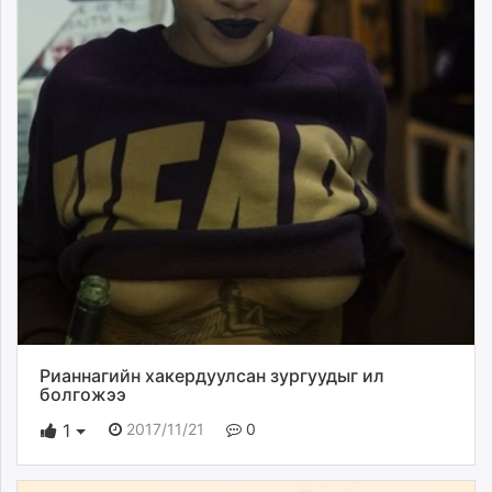
Рианнагийн хакердуулсан зургуудыг ил
болгожээ
2017/11/21
0
1