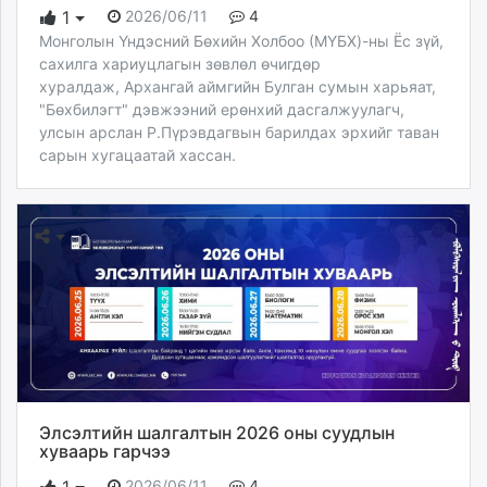
2026/06/11
4
1
Монголын Үндэсний Бөхийн Холбоо (МҮБХ)-ны Ёс зүй,
сахилга хариуцлагын зөвлөл өчигдөр
хуралдаж, Архангай аймгийн Булган сумын харьяат,
"Бөхбилэгт" дэвжээний ерөнхий дасгалжуулагч,
улсын арслан Р.Пүрэвдагвын барилдах эрхийг таван
сарын хугацаатай хассан.
Элсэлтийн шалгалтын 2026 оны суудлын
хуваарь гарчээ
2026/06/11
4