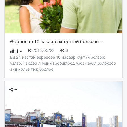
ikon.mn
mnb.mn
Livetv.mn
Eguur.mn
24tsag.mn
shuud.mn
Өөрөөсөө 10 насаар ах хүнтэй болзсон...
eagle.mn
2015/05/23
6
1
ergelt.mn
Би 24 настай өөрөөсөө 10 насаар хүнтэй болзож
zarig.mn
үзлээ. Гэхдээ л миний зориглоод үзсэн зүйл болохоор
today.mn
энд хэлье гэж бодлоо.
zuv.mn
mminfo.mn
ugluu.mn
urlag.mn
unen.mn
asu.mn
shudarga.mn
shuurhai.mn