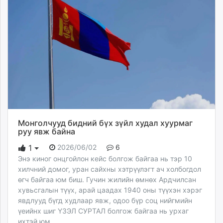
Монголчууд бидний бүх зүйл худал хуурмаг
руу явж байна
2026/06/02
6
1
Энэ киног онцгойлон кейс болгож байгаа нь тэр 10
хилчний домог, уран сайхны хэтрүүлэгт ач холбогдол
өгч байгаа юм биш. Гучин жилийн өмнөх Ардчилсан
хувьсгалын түүх, арай цаадах 1940 оны түүхэн хэрэг
явдлууд бүгд худлаар явж, одоо бүр соц нийгмийн
үеийнх шиг ҮЗЭЛ СУРТАЛ болгож байгаа нь урхаг
ихтэй юм.