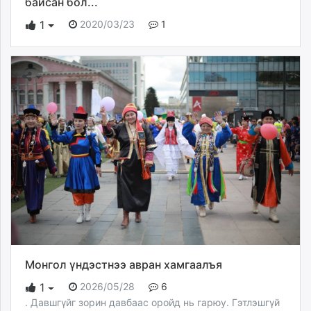
байсан бол...
2020/03/23
1
1
Монгол үндэстнээ авран хамгаалъя
2026/05/28
6
1
. Давшгүйг зорин давбаас оройд нь гарюу. Гэтлэшгүй