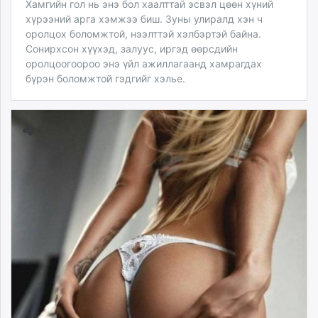
Хамгийн гол нь энэ бол хаалттай эсвэл цөөн хүний
хүрээний арга хэмжээ биш. Зуны улиралд хэн ч
оролцох боломжтой, нээлттэй хэлбэртэй байна.
Сонирхсон хүүхэд, залуус, иргэд өөрсдийн
оролцоогоороо энэ үйл ажиллагаанд хамрагдах
бүрэн боломжтой гэдгийг хэлье.