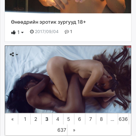
Өнөөдрийн эротик зургууд 18+
2017/09/04
1
1
«
1
2
3
4
5
6
7
8
...
636
637
»
Өнөөдрийн эротик зургууд 18+