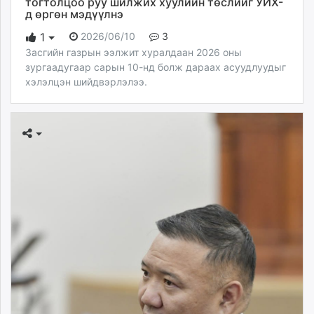
тогтолцоо руу шилжих хуулийн төслийг УИХ-
д өргөн мэдүүлнэ
2026/06/10
3
1
Засгийн газрын ээлжит хуралдаан 2026 оны
зургаадугаар сарын 10-нд болж дараах асуудлуудыг
хэлэлцэн шийдвэрлэлээ.