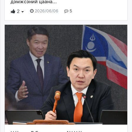
дэмжсэний цаана...
2026/06/06
5
2