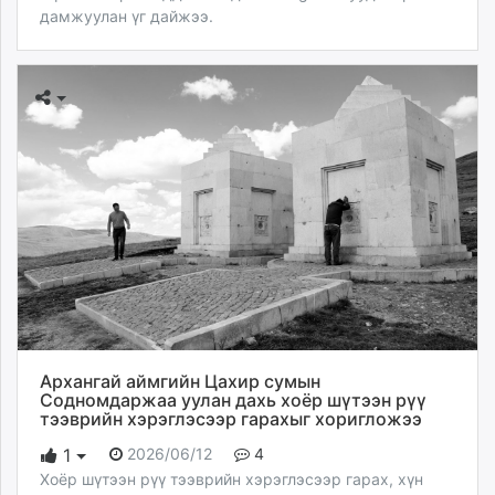
дамжуулан үг дайжээ.
Архангай аймгийн Цахир сумын
Содномдаржаа уулан дахь хоёр шүтээн рүү
тээврийн хэрэглэсээр гарахыг хоригложээ
2026/06/12
4
1
Хоёр шүтээн рүү тээврийн хэрэглэсээр гарах, хүн