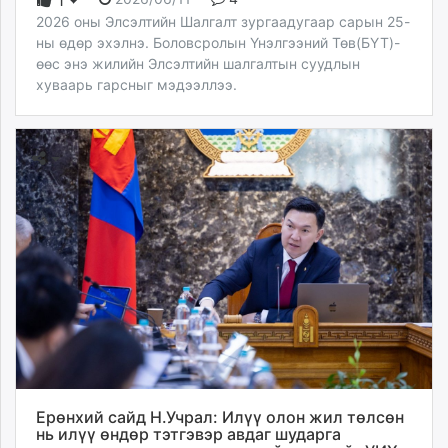
1
2026 оны Элсэлтийн Шалгалт зургаадугаар сарын 25-
ны өдөр эхэлнэ. Боловсролын Үнэлгээний Төв(БҮТ)-
өөс энэ жилийн Элсэлтийн шалгалтын суудлын
хуваарь гарсныг мэдээллээ.
Ерөнхий сайд Н.Учрал: Илүү олон жил төлсөн
нь илүү өндөр тэтгэвэр авдаг шударга