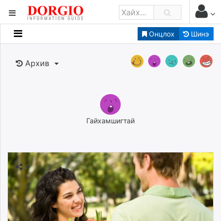
Онцлох
Шинэ
Мэдээллийн
Зар мэдээллийн
Архив
Банк санхүү
Бизнес ААН
Төрийн
Нийслэлийн
Гайхамшигтай
dorgio.mn
Gogo.mn
caak.mn
news.mn
zindaa.mn
Baabar.mn
tovch.mn