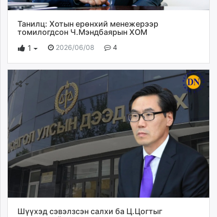
Танилц: Хотын ерөнхий менежерээр
томилогдсон Ч.Мэндбаярын ХОМ
2026/06/08
4
1
Шүүхэд сэвэлзсэн салхи ба Ц.Цогтыг