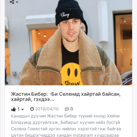
Жастин Бибер: -Би Селенад хайртай байсан,
хайртай, гэхдээ...
2019/04/10
0
1
Канадын дуучин Жастин Бибер түүний эхнэр Хейли
Болдуинд дургүйлхэж, Биберыг хуучин найз бүсгүй
Селена Гоместай эргэн нийлэх хэрэгтэй гэж байгаа
шүтэн бишрэгчиддээ хандан Instagram хуудсаараа