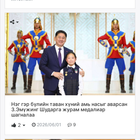
Нэг гэр бүлийн таван хүний амь насыг аварсан
З.Эмүжинг Шударга журам медалиар
шагналаа
2026/06/01
9
2