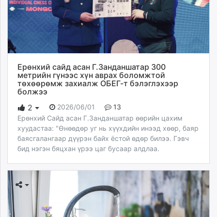
Ерөнхий сайд асан Г.Занданшатар 300
метрийн гүнээс хүн аврах боломжтой
төхөөрөмж захиалж ОБЕГ-т бэлэглэхээр
болжээ
2026/06/01
13
2
Ерөнхий Сайд асан Г.Занданшатар өөрийн цахим
хуудастаа: "Өнөөдөр уг нь хүүхдийн инээд хөөр, баяр
баясгалангаар дүүрэн байх ёстой өдөр билээ. Гэвч
бид нэгэн бяцхан үрээ цаг бусаар алдлаа.