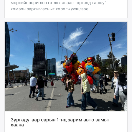
мөрнийг зориглон гэтлэх аваас тэртээд гарюу”
хэмээн зарлигласныг хэрэгжүүлцгээе.
Зургадугаар сарын 1-нд зарим авто замыг
хаана