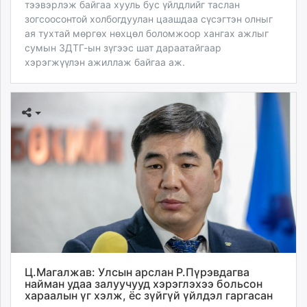
тээвэрлэж байгаа хууль бус үйлдлийг таслан
зогсоосонтой холбогдуулан цаашдаа сүсэгтэн олныг
ая тухтай мөргөх нөхцөл боломжоор хангах ажлыг
сумын ЗДТГ-ын зүгээс шат дараатайгаар
хэрэгжүүлэн ажиллаж байгаа аж.
Ц.Магалжав: Улсын арслан Р.Пүрэвдагва
найман удаа залуучууд хэрэглэхээ больсон
хараалын үг хэлж, ёс зүйгүй үйлдэл гаргасан