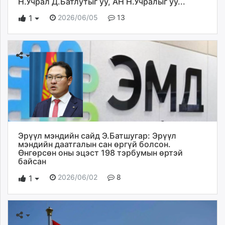
Н.Учрал Д.Батлутыг уу, АН Н.Учралыг уу...
2026/06/05
13
1
Эрүүл мэндийн сайд Э.Батшугар: Эрүүл
мэндийн даатгалын сан өргүй болсон.
Өнгөрсөн оны эцэст 198 тэрбумын өртэй
байсан
2026/06/02
8
1