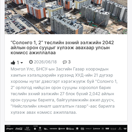
“Солонго 1, 2” төслийн эхний ээлжийн 2042
айлын орон сууцыг хүлээж авахаар улсын
комисс ажиллалаа
2026/06/18
3
1
Монгол Улс, БНСУ-ын Засгийн Газар хоорондын
хамтын хэлэлцээрийн хүрээнд ХУД-ийн 21 дүгээр
хорооны нутаг дэвсгэрт хэрэгжүүлж буй "Солонго 1,
2” орлогод нийцсэн орон сууцны хороолол барих
төслийн эхний ээлжийн 27 блок бүхий 2,042 айлын
орон сууцны барилга, байгууламжийн ажил дуусч,
"Нийслэлийн хяналт шалгалтын газар"-аас барилга
хүлээж авах комисс ажиллалаа.