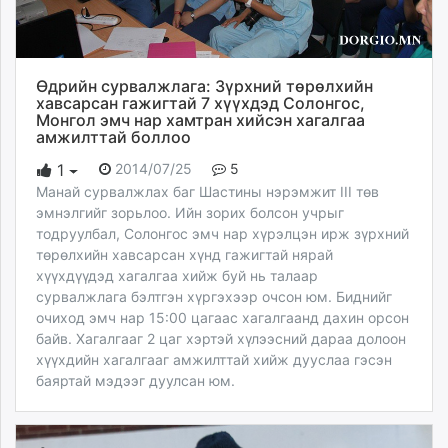
Өдрийн сурвалжлага: Зүрхний төрөлхийн
хавсарсан гажигтай 7 хүүхдэд Солонгос,
Монгол эмч нар хамтран хийсэн хагалгаа
амжилттай боллоо
2014/07/25
5
1
Манай сурвалжлах баг Шастины нэрэмжит III төв
эмнэлгийг зорьлоо. Ийн зорих болсон учрыг
тодруулбал, Солонгос эмч нар хүрэлцэн ирж зүрхний
төрөлхийн хавсарсан хүнд гажигтай нярай
хүүхдүүдэд хагалгаа хийж буй нь талаар
сурвалжлага бэлтгэн хүргэхээр очсон юм. Биднийг
очиход эмч нар 15:00 цагаас хагалгаанд дахин орсон
байв. Хагалгааг 2 цаг хэртэй хүлээсний дараа долоон
хүүхдийн хагалгааг амжилттай хийж дууслаа гэсэн
баяртай мэдээг дуулсан юм.