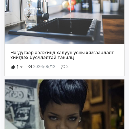
Нэгдүгээр ээлжинд халуун усны хязгаарлалт
хийгдэх бүсчлэлтэй танилц
2026/05/12
2
1