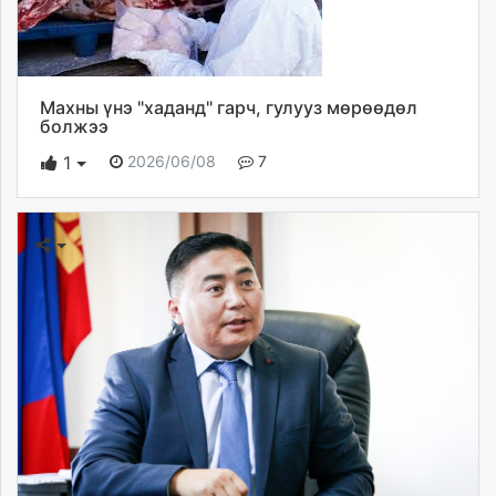
Махны үнэ "хаданд" гарч, гулууз мөрөөдөл
болжээ
2026/06/08
7
1