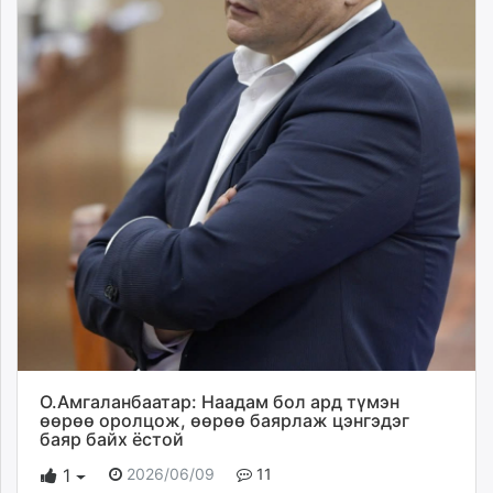
О.Амгаланбаатар: Наадам бол ард түмэн
өөрөө оролцож, өөрөө баярлаж цэнгэдэг
баяр байх ёстой
2026/06/09
11
1