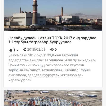
Налайх дулааны станц ТӨХК 2017 онд зардлаа
1.1 тэрбум төгрөгөөр буурууллаа
2018/02/09
0
1
ус компани 2017 онд 1109,8 сая төгрөгийн
алдагдалтай ажиллах төлөвлөгөө батлагдсан хэдий ч
Эрчим хүчний зохицуулах хорооноос үзүүлсэн
тарифын хөнгөлөлт, технологийн шинэчлэл, горим
ажиллагаа, зардлаа бууруулах чиглэлээр авч
хэрэгжүүлсэн