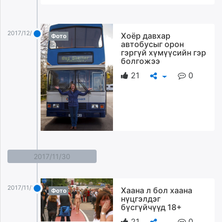
2017/12/01
Хоёр давхар
Фото
автобусыг орон
гэргүй хүмүүсийн гэр
болгожээ
21
0
2017/11/30
2017/11/30
Хаана л бол хаана
Фото
нүцгэлдэг
бүсгүйчүүд 18+
21
0