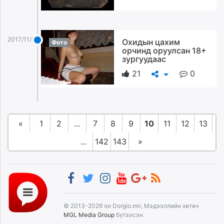
2017/11/28
Охидын цахим
Фото
орчинд оруулсан 18+
зургуудаас
21
0
«
1
2
...
7
8
9
10
11
12
13
...
142
143
»
© 2013-2026 он Dorgio.mn, Мэдээллийн хөтөч
MGL Media Group
бүтээсэн.