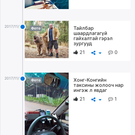
2017/11/28
Тайлбар
Фото
шаардлагагүй
гайхалтай гэрэл
зургууд
21
0
2017/11/28
Хонг-Конгийн
Фото
таксины жолооч нар
ингэж л явдаг
21
1