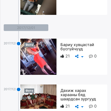
2017/12/01
2017/12/01
Бариу хувцастай
Фото
бүсгүйчүүд
21
0
2017/12/01
Дахиж харах
Фото
харааны бяд
шаардсан зургууд
21
0