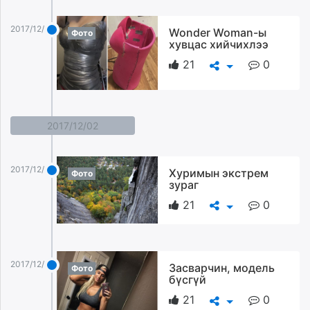
2017/12/03
Wonder Woman-ы
Фото
хувцас хийчихлээ
21
0
2017/12/02
2017/12/02
Хуримын экстрем
Фото
зураг
21
0
2017/12/02
Засварчин, модель
Фото
бүсгүй
21
0