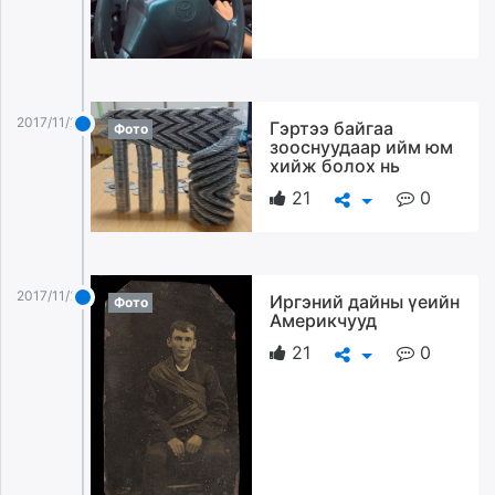
2017/11/28
Гэртээ байгаа
Фото
зооснуудаар ийм юм
хийж болох нь
21
0
2017/11/28
Иргэний дайны үеийн
Фото
Америкчууд
21
0