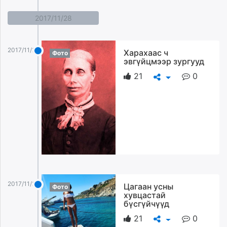
2017/11/28
2017/11/28
Харахаас ч
Фото
эвгүйцмээр зургууд
21
0
2017/11/28
Цагаан усны
Фото
хувцастай
бүсгүйчүүд
21
0