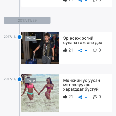
2017/11/29
2017/11/29
Эр өсөж эсгий
Фото
сунана гэж энэ дээ
21
0
2017/11/29
Мөнхийн ус уусан
Фото
мэт залуухан
харагддаг бүсгүй
21
0