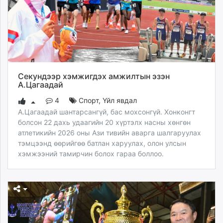
Секундээр хэмжигдэх амжилтын эзэн
А.Цагаадай
4
Спорт
,
Үйл явдал
А.Цагаадай шантарсангүй, бас мохсонгүй. Хонконгт
болсон 22 дахь удаагийн 20 хүртэлх насны хөнгөн
атлетикийн 2026 оны Ази тивийн аварга шалгаруулах
тэмцээнд өөрийгөө батлан харуулах, олон улсын
хэмжээний тамирчин болох гараа боллоо.