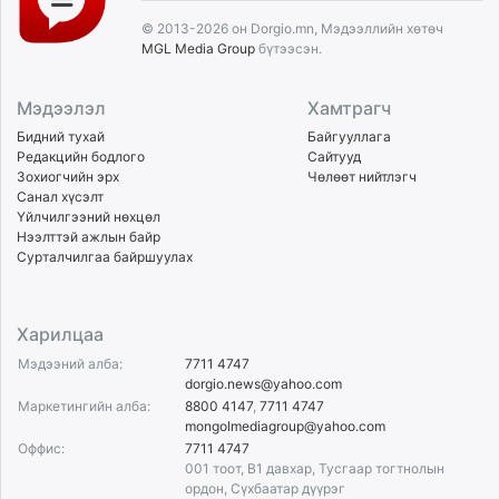
© 2013-2026 он Dorgio.mn, Мэдээллийн хөтөч
MGL Media Group
бүтээсэн.
Мэдээлэл
Хамтрагч
Бидний тухай
Байгууллага
Редакцийн бодлого
Сайтууд
Зохиогчийн эрх
Чөлөөт нийтлэгч
Санал хүсэлт
Үйлчилгээний нөхцөл
Нээлттэй ажлын байр
Сурталчилгаа байршуулах
Харилцаа
Мэдээний алба:
7711 4747
dorgio.news@yahoo.com
Маркетингийн алба:
8800 4147
,
7711 4747
mongolmediagroup@yahoo.com
Оффис:
7711 4747
001 тоот, B1 давхар, Тусгаар тогтнолын
ордон, Сүхбаатар дүүрэг