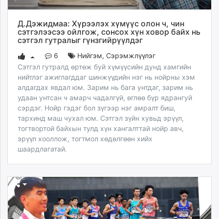
unuudur.mn
isee.mn
Д.Дэжидмаа: Хүрээлэх хүмүүс олон ч, чин
сэтгэлээсээ ойлгож, сонсох хүн ховор байх нь
mglradio.com
сэтгэл гутралыг гүнзгийрүүлдэг
fact.mn
6
Нийгэм
,
Сэрэмжлүүлэг
itoim.mn
Сэтгэл гутралд өртөж буй хүмүүсийн дунд хамгийн
tumen.mn
нийтлэг ажиглагддаг шинжүүдийн нэг нь нойрны хэм
shuum.mn
алдагдах явдал юм. Зарим нь бага унтдаг, зарим нь
times.mn
удаан унтсан ч амарч чадалгүй, өглөө бүр ядрангуй
tvmongolia.mn
сэрдэг. Нойр гэдэг бол зүгээр нэг амралт биш,
тархинд маш чухал юм. Сэтгэл зүйн хувьд эрүүл,
mass.mn
тогтвортой байхын тулд хүн хангалттай нойр авч,
unegui.mn
эрүүл хооллож, тогтмол хөдөлгөөн хийх
assa.mn
шаардлагатай.
toim.mn
tac.mn
paparazzi.mn
unread.today