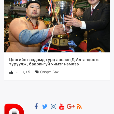
Цэргийн наадамд хурц арслан Д.Алтанцоож
түрүүлж, бадрангуй чимэг нэмлээ
5
Спорт
,
Бөх