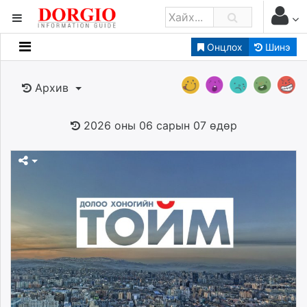
Онцлох
Шинэ
Мэдээллийн
Зар мэдээллийн
Архив
Банк санхүү
Бизнес ААН
2026 оны 06 сарын 07 өдөр
Төрийн
Нийслэлийн
dorgio.mn
Gogo.mn
caak.mn
news.mn
zindaa.mn
Baabar.mn
tovch.mn