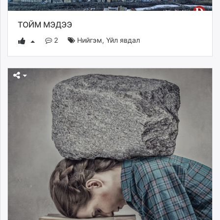
ikon.mn
mnb.mn
ТОЙМ МЭДЭЭ
Livetv.mn
2
Нийгэм
,
Үйл явдал
Eguur.mn
24tsag.mn
shuud.mn
eagle.mn
ergelt.mn
zarig.mn
today.mn
zuv.mn
mminfo.mn
ugluu.mn
urlag.mn
unen.mn
asu.mn
shudarga.mn
shuurhai.mn