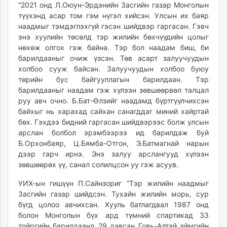
“2021 онд Л.Оюун-Эрдэнийн Засгийн газар Монголын
түүхэнд асар том гэм нүгэл хийсэн. Улсын их баяр
наадмыг тэмдэглэхгүй гэсэн шийдвэр гаргасан. Гэвч
энэ хуулийн төсөлд тэр жилийн бөхчүүдийн цолыг
нөхөж олгох гэж байна. Тэр бол наадам биш, би
барилдааныг очиж үзсэн. Төв асарт залуучуудын
холбоо сууж байсан. Залуучуудын холбоо буюу
төрийн бус байгууллагын барилдаан. Тэр
барилдааныг наадам гэж хүлээн зөвшөөрвөл талцал
руу авч очно. Б.Бат-Өлзийг наадамд бүртгүүлчихсэн
байхыг нь харахад сайхан санагддаг миний хайртай
бөх. Гэхдээ бидний гаргасан шийдвэрээс болж улсын
арслан болбол эрэмбээрээ ид барилдаж буй
Б.Орхонбаяр, Ц.Бямба-Отгон, Э.Батмагнай нарын
дээр гарч ирнэ. Энэ залуу арслангууд хүлээн
зөвшөөрөх үү, санал солилцсон уу гэж асуув.
УИХ-ын гишүүн П.Сайнзориг “Тэр жилийн наадмыг
Засгийн газар шийдсэн. Тухайн жилийн морь, сур
бүгд цолоо авчихсан. Хууль батлагдвал 1987 онд
болон Монголын бүх ард түмний спартикад 33
тойргийн барилдаанд 29 давсан Говь-Алтай аймгийн