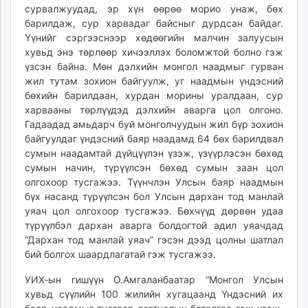
сурвалжуудад, эр хүн өөрөө морио унаж, бөх
unuudur.mn
барилдаж, сур харвадаг байсныг дурдсан байдаг.
isee.mn
Үүнийг сэргээснээр хөдөөгийн малчин залуусын
mglradio.com
хувьд энэ төрлөөр хичээллэх боломжтой болно гэж
fact.mn
үзсэн байна. Мөн дэлхийн монгол наадмыг гурван
жил тутам зохион байгуулж, уг наадмын үндэсний
itoim.mn
бөхийн барилдаан, хурдан морины уралдаан, сур
tumen.mn
харвааны төрлүүдэд дэлхийн аварга цол олгоно.
shuum.mn
Гадаадад амьдарч буй монголчуудын жил бүр зохион
times.mn
байгуулдаг үндэсний баяр наадамд 64 бөх барилдвал
tvmongolia.mn
сумын наадамтай дүйцүүлэн үзэж, үзүүрлэсэн бөхөд
mass.mn
сумын начин, түрүүлсэн бөхөд сумын заан цол
олгохоор тусгажээ. Түүнчлэн Улсын баяр наадмын
unegui.mn
бүх насанд түрүүлсэн бол Улсын дархан тод манлай
assa.mn
уяач цол олгохоор тусгажээ. Бөхчүүд дөрвөн удаа
toim.mn
түрүүлбэл дархан аварга болдогтой адил уяачдад
tac.mn
“Дархан тод манлай уяач” гэсэн дээд цолны шатлал
paparazzi.mn
бий болгох шаардлагатай гэж тусгажээ.
unread.today
УИХ-ын гишүүн О.Амгаланбаатар “Монгол Улсын
хувьд сүүлийн 100 жилийн хугацаанд Үндэсний их