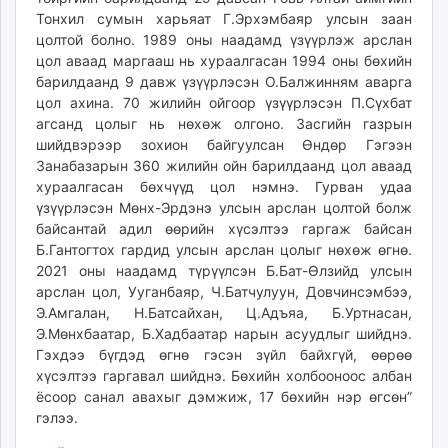
Тонхил сумын харьяат Г.Эрхэмбаяр улсын заан
цолтой болно. 1989 оны наадамд үзүүрлэж арслан
цол аваад маргааш нь хураалгасан 1994 оны бөхийн
барилдаанд 9 давж үзүүрлэсэн О.Балжинням аварга
цол ахина. 70 жилийн ойгоор үзүүрлэсэн П.Сүхбат
агсанд цолыг нь нөхөж олгоно. Засгийн газрын
шийдвэрээр зохион байгуулсан Өндөр Гэгээн
Занабазарын 360 жилийн ойн барилдаанд цол аваад
хураалгасан бөхчүүд цол нэмнэ. Гурван удаа
үзүүрлэсэн Мөнх-Эрдэнэ улсын арслан цолтой болж
байсантай адил өөрийн хүсэлтээ гаргаж байсан
Б.Гантогтох гардид улсын арслан цолыг нөхөж өгнө.
2021 оны наадамд түрүүлсэн Б.Бат-Өлзийд улсын
арслан цол, Ууганбаяр, Ч.Батчулуун, Довчинсэмбээ,
Э.Амгалан, Н.Батсайхан, Ц.Адъяа, Б.Уртнасан,
Э.Мөнхбаатар, Б.Хадбаатар нарын асуудлыг шийднэ.
Гэхдээ бүгдэд өгнө гэсэн зүйл байхгүй, өөрөө
хүсэлтээ гаргавал шийднэ. Бөхийн холбооноос албан
ёсоор санал авахыг дэмжиж, 17 бөхийн нэр өгсөн”
гэлээ.