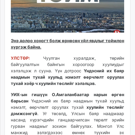
ikon.mn
mnb.mn
Livetv.mn
Eguur.mn
24tsag.mn
Энэ долоо хоногт болж өрнөсөн үйл явдлыг тоймлон
shuud.mn
хүргэж байна.
eagle.mn
ergelt.mn
УЛСТӨР:
Чуулган хуралдаж, төрийн
байгуулалтын байнгын хороогоор хуулиудыг
zarig.mn
хэлэлцэж л сууна. Үүн дотроос
Үндэсний их баяр
today.mn
наадмын тухай хуульд нэмэлт өөрчлөлт оруулах
zuv.mn
тухай хоёр ч хуулийн төслийг хэлэлцэв.
mminfo.mn
УИХ-ын гишүүн О.Амгаланбаатар нарын өргөн
ugluu.mn
барьсан
Үндэсний их баяр наадмын тухай хуульд
urlag.mn
нэмэлт, өөрчлөлт оруулах тухай
хуулийн төслийг
unen.mn
дэмжсэнгүй
. Уг төсөлд, Улсын баяр наадмаар
asu.mn
насанд хүрэгчдийн ганцаарчилсан төрөлт эрийн
shudarga.mn
гурван наадмыг зохион байгуулах. Монгол Улс
манжид эзлэгдэхээс өмнөх түүхийн эх
shuurhai.mn