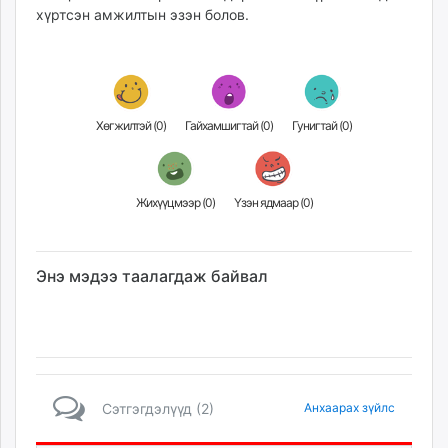
хүртсэн амжилтын эзэн болов.
Хөгжилтэй (
0
)
Гайхамшигтай (
0
)
Гунигтай (
0
)
Жихүүцмээр (
0
)
Үзэн ядмаар (
0
)
Энэ мэдээ таалагдаж байвал
Сэтгэгдэлүүд (2)
Анхаарах зүйлс