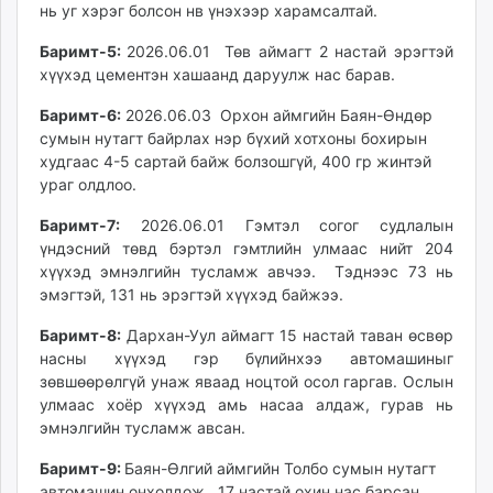
нь уг хэрэг болсон нв үнэхээр харамсалтай.
Баримт-5:
2026.06.01 Төв аймагт 2 настай эрэгтэй
хүүхэд цементэн хашаанд даруулж нас барав.
Баримт-6:
2026.06.03 Орхон аймгийн Баян-Өндөр
сумын нутагт байрлах нэр бүхий хотхоны бохирын
худгаас 4-5 сартай байж болзошгүй, 400 гр жинтэй
ураг олдлоо.
Баримт-7:
2026.06.01 Гэмтэл согог судлалын
үндэсний төвд бэртэл гэмтлийн улмаас нийт 204
хүүхэд эмнэлгийн тусламж авчээ. Тэднээс 73 нь
эмэгтэй, 131 нь эрэгтэй хүүхэд байжээ.
Баримт-8:
Дархан-Уул аймагт 15 настай таван өсвөр
насны хүүхэд гэр бүлийнхээ автомашиныг
зөвшөөрөлгүй унаж яваад ноцтой осол гаргав. Ослын
улмаас хоёр хүүхэд амь насаа алдаж, гурав нь
эмнэлгийн тусламж авсан.
Баримт-9:
Баян-Өлгий аймгийн Толбо сумын нутагт
автомашин онхолдож, 17 настай охин нас барсан.