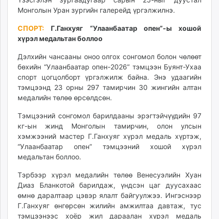
Монголын Уран зургийн галерейд үргэлжилнэ.
СПОРТ:
Г.Ганхуяг “Улаанбаатар опен”-ы хошой
хүрэл медальтан боллоо
Дэлхийн чансааны оноо олгох сонгомол болон чөлөөт
бөхийн “Улаанбаатар опен-2026” тэмцээн Буянт-Ухаа
спорт цогцолборт үргэлжилж байна. Энэ удаагийн
тэмцээнд 23 орны 297 тамирчин 30 жингийн алтан
медалийн төлөө өрсөлдсөн.
Тэмцээний сонгомол барилдааны эрэгтэйчүүдийн 97
кг-ын жинд Монголын тамирчин, олон улсын
хэмжээний мастер Г.Ганхуяг хүрэл медаль хүртэж,
“Улаанбаатар опен” тэмцээний хошой хүрэл
медальтан боллоо.
Тэрбээр хүрэл медалийн төлөө Венесуэлийн Хуан
Диаз Бланкотой барилдаж, үндсэн цаг дуусахаас
өмнө даралтаар цэвэр ялалт байгуулжээ. Ингэснээр
Г.Ганхуяг өнгөрсөн жилийн амжилтаа давтаж, тус
тэмцээнээс хоёр жил дараалан хүрэл медаль