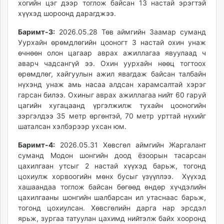
хогийн цэг дээр тоглож байсан 13 настай эрэгтэй
хүүхэд шороонд дарагджээ.
Баримт-3:
2026.05.28 Төв аймгийн Заамар суманд
Уурхайн өрөмдлөгийн цооногт 3 настай охин унаж
өчнөөн олон цагаар аврах ажиллагаа явуулаад ч
аварч чадсангүй ээ. Охин уурхайн нөөц тогтоох
өрөмдлөг, хайгуулын ажил явагдаж байсан талбайн
нүхэнд унаж амь насаа алдсан харамсалтай хэрэг
гарсан билээ. Охиныг аврах ажиллагаа нийт 60 гаруй
цагийн хугацаанд үргэлжилж тухайн цооногийн
зэргэлдээ 35 метр өргөнтэй, 70 метр урттай нүхийг
шаталсан хэлбэрээр ухсан юм.
Баримт-4:
2026.05.31 Хөвсгөл аймгийн Жаргалант
суманд Модон шонгийн доод ёзоорын тасарсан
цахилгаан утсыг 2 настай хүүхэд барьж, тогонд
цохиулж хорвоогийн мөнх бусыг үзүүллээ. Хүүхэд
хашаандаа тоглож байсан бөгөөд өндөр хүчдэлийн
цахилгааны шонгийн шалбарсан ил утаснаас барьж,
тогонд цохиулсан. Хөвсгөлийн дарга нар эрсдэл
ярьж, зургаа татуулан цахимд нийтэлж байх хооронд