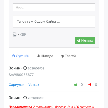
·
GIF
Илгээх
Сүүлийн
Шилдэг
Таагүй
Зочин ·
2026/06/09
SAWI80955877
·
Хариулах
Устгах
-
0
-
0
Зочин ·
2026/06/08
Параламентаа
2 танхимтай болгож Энэ 126 гишүүний