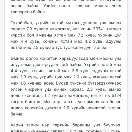
өссөн байна. Үнийн өсөлт голчлон махны үнэд
төвлөрсөн байна.
Тухайлбал, үхрийн ястай махны дундаж үнэ өмнөх
сараас 7.9 хувиар нэмэгдэж, нэг кг нь 33741 төгрөгт
хүрсэн бол ямааны ястай мах 7.2 хувь, үхрийн цул
мах 4.4 хувь, хонины ястай мах 4.2 хувь, адууны
ястай мах 2.5 хувиар тус тус өссөн дүн гарчээ.
Өмнөх долоо хоногтой харьцуулахад мөн махны үнэ
илүү нэмэгдсэн үзүүлэлттэй байна. Үхрийн ястай мах
4.4 хувь, хонины ястай мах 3.8 хувь, адууны ястай
мах 2.3 хувь, үхрийн цул мах 2.0 хувь, ямааны ястай
мах 1.6 хувиар өсөв. Бусад хүнсний бүтээгдэхүүнээс
элсэн чихрийн үнэ өмнөх сараас 2.3 хувь, өмнөх
долоо хоногоос 1.2 хувиар нэмэгдэж, нэг кг нь 5124
төгрөг болжээ. Мөн хар талхны үнэ өмнөх сар болон
долоо хоногийн дүнгээр 2.6 хувийн өсөлттэй гарсан
байна.
Харин зарим нэр төрлийн барааны үнэ буурчээ.
Алимны үнэ өмнөх сараас 3.6 хувь, сонгино 3.3 хувь,