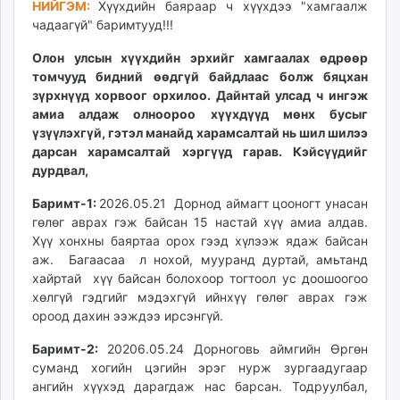
НИЙГЭМ:
Хүүхдийн баяраар ч хүүхдээ "хамгаалж
чадаагүй" баримтууд!!!
Олон улсын хүүхдийн эрхийг хамгаалах өдрөөр
томчууд бидний өөдгүй байдлаас болж бяцхан
зүрхнүүд хорвоог орхилоо. Дайнтай улсад ч ингэж
амиа алдаж олноороо хүүхдүүд мөнх бусыг
үзүүлэхгүй, гэтэл манайд харамсалтай нь шил шилээ
дарсан харамсалтай хэргүүд гарав. Кэйсүүдийг
дурдвал,
Баримт-1:
2026.05.21 Дорнод аймагт цооногт унасан
гөлөг аврах гэж байсан 15 настай хүү амиа алдав.
Хүү хонхны баяртаа орох гээд хүлээж ядаж байсан
аж. Багаасаа л нохой, мууранд дуртай, амьтанд
хайртай хүү байсан болохоор тогтоол ус доошоогоо
хөлгүй гэдгийг мэдэхгүй ийнхүү гөлөг аврах гэж
ороод дахин ээждээ ирсэнгүй.
Баримт-2:
20206.05.24 Дорноговь аймгийн Өргөн
суманд хогийн цэгийн эрэг нурж зургаадугаар
ангийн хүүхэд дарагдаж нас барсан. Тодруулбал,