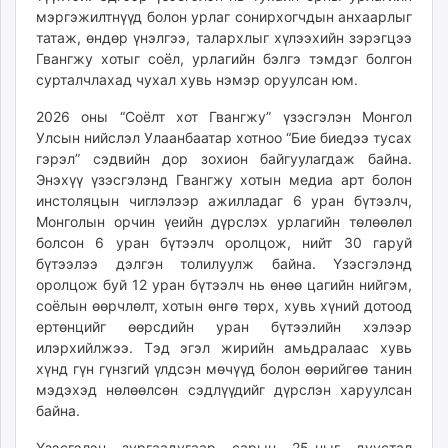
мэргэжилтнүүд болон урлаг сонирхогчдын анхаарлыг
татаж, өндөр үнэлгээ, талархлыг хүлээхийн зэрэгцээ
Гвангжу хотыг соёл, урлагийн бэлгэ тэмдэг болгон
сурталчлахад чухал хувь нэмэр оруулсан юм.
2026 оны “Соёлт хот Гвангжу” үзэсгэлэн Монгол
Улсын нийслэл Улаанбаатар хотноо “Бие биедээ тусах
гэрэл” сэдвийн дор зохион байгуулагдаж байна.
Энэхүү үзэсгэлэнд Гвангжу хотын медиа арт болон
инстоляцын чиглэлээр ажилладаг 6 уран бүтээлч,
Монголын орчин үеийн дүрслэх урлагийн төлөөлөл
болсон 6 уран бүтээлч оролцож, нийт 30 гаруй
бүтээлээ дэлгэн толилуулж байна. Үзэсгэлэнд
оролцож буй 12 уран бүтээлч нь өнөө цагийн нийгэм,
соёлын өөрчлөлт, хотын өнгө төрх, хувь хүний дотоод
ертөнцийг өөрсдийн уран бүтээлийн хэлээр
илэрхийлжээ. Тэд эгэл жирийн амьдралаас хувь
хүнд гүн гүнзгий үлдсэн мөчүүд болон өөрийгөө танин
мэдэхэд нөлөөлсөн сэдлүүдийг дүрслэн харуулсан
байна.
Үзэсгэлэн зургаадугаар сарын 25-ныг дуустал