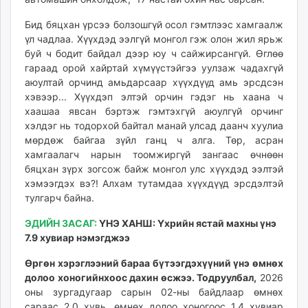
Бид бяцхан үрсээ болзошгүй осол гэмтлээс хамгаалж
үл чадлаа. Хүүхдэд ээлгүй монгол гэж олон жил ярьж
буй ч бодит байдал дээр юу ч сайжирсангүй. Өглөө
гараад орой хайртай хүмүүстэйгээ уулзаж чадахгүй
аюултай орчинд амьдарсаар хүүхдүүд амь эрсдсэн
хэвээр... Хүүхдэп элтэй орчин гэдэг нь хаана ч
хаашаа явсан бэртэж гэмтэхгүй аюулгүй орчинг
хэлдэг нь тодорхой байтал манай улсад даанч хуулиа
мөрдөж байгаа зүйл ганц ч алга. Төр, асран
хамгаалагч нарын тоомжиргүй зангаас өчнөөн
бяцхан зүрх зогсож байж монгол улс хүүхдэд ээлтэй
хэмээгдэх вэ?! Алхам тутамдаа хүүхдүүд эрсдэлтэй
тулгарч байна.
ЭДИЙН ЗАСАГ:
ҮНЭ ХАНШ: Үхрийн ястай махны үнэ
7.9 хувиар нэмэгджээ
Өргөн хэрэглээний бараа бүтээгдэхүүний үнэ өмнөх
долоо хоногийнхоос дахин өсжээ. Тодруулбал,
2026
оны зургадугаар сарын 02-ны байдлаар өмнөх
сараас 2.0 хувь, өмнөх долоо хоногоос 1.4 хувиар