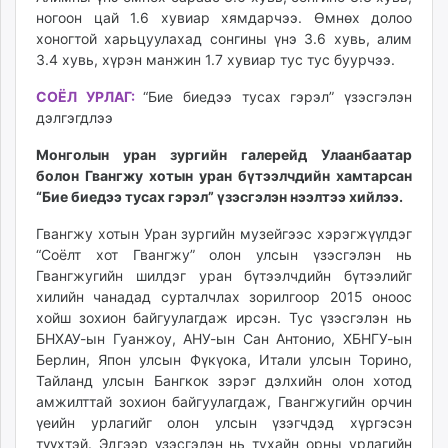
ногоон цай 1.6 хувиар хямдарчээ. Өмнөх долоо
хоногтой харьцуулахад сонгины үнэ 3.6 хувь, алим
3.4 хувь, хүрэн манжин 1.7 хувиар тус тус буурчээ.
СОЁЛ УРЛАГ:
“Бие биедээ тусах гэрэл” үзэсгэлэн
дэлгэгдлээ
Монголын уран зургийн галерейд Улаанбаатар
болон Гвангжу хотын уран бүтээлчдийн хамтарсан
“Бие биедээ тусах гэрэл” үзэсгэлэн нээлтээ хийлээ.
Гвангжу хотын Уран зургийн музейгээс хэрэгжүүлдэг
“Соёлт хот Гвангжу” олон улсын үзэсгэлэн нь
Гвангжугийн шилдэг уран бүтээлчдийн бүтээлийг
хилийн чанадад сурталчлах зорилгоор 2015 оноос
хойш зохион байгуулагдаж ирсэн. Тус үзэсгэлэн нь
БНХАУ-ын Гуанжоу, АНУ-ын Сан Антонио, ХБНГУ-ын
Берлин, Япон улсын Фүкүока, Итали улсын Торино,
Тайланд улсын Бангкок зэрэг дэлхийн олон хотод
амжилттай зохион байгуулагдаж, Гвангжугийн орчин
үеийн урлагийг олон улсын үзэгчдэд хүргэсэн
түүхтэй. Эдгээр үзэсгэлэн нь тухайн орны урлагийн