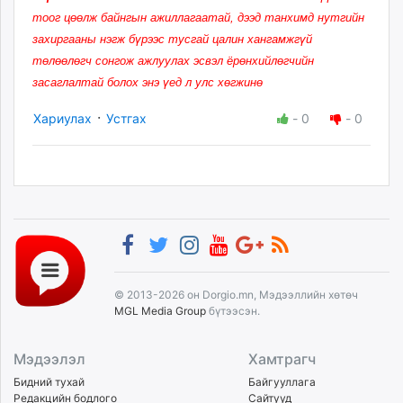
тоог цөөлж байнгын ажиллагаатай, дээд танхимд нутгийн
захиргааны нэгж бүрээс тусгай цалин хангамжгүй
төлөөлөгч сонгож ажлуулах эсвэл ёрөнхийлөгчийн
засаглалтай болох энэ үед л улс хөгжинө
·
Хариулах
Устгах
-
0
-
0
© 2013-2026 он Dorgio.mn, Мэдээллийн хөтөч
MGL Media Group
бүтээсэн.
Мэдээлэл
Хамтрагч
Бидний тухай
Байгууллага
Редакцийн бодлого
Сайтууд