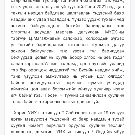
баяр наадмыг тусгаар тогтнолын баталгаа гэж үзэж,
нэг ч удаа тасалж үзээгүй түүхтэй. Гэвч 2021 онд цар
тахлын нөхцөл байдлаас шалтгаалан Үндэсний баяр
наадам анх удаа тасалдсан. Үүнээс үүдэж тухайн үед
зохион байгуулагдсан бөхийн барилдааны цол
олголтын асуудал маргаан дагуулсан. МҮБХ-ны
тэргүүн Ц.Магалжавын хэлснээр, холбоодын зүгээс
уг бөхийн барилдааныг тогтоосон журмын дагуу
зохион байгуулсан гэж үзсэн тул барилдсан
бөхчүүдэд цолыг нь хууль ёсоор олгох нь зөв гэдэг
санал гаргасан.Улсын наадамд орон нутгийн уяачид
тэр бүр оролцож чаддаггүй тул Бүсийн наадам хийж,
тэнд үзүүлсэн амжилтаар нь улсын цол олгодог
байсан зохицуулалтыг өөрчлөн, сумын уяачдад
аймгийн цол авах боломжийг ийнхүү хуулиар нээж
өгч байна” гэв. Гэсэн ч түүний санаачилсан хуулийн
төсөл байнгын хорооны босгыг давсангүй.
Харин УИХ-ын гишүүн П.Сайнзориг нарын 19 гишүүн
өргөн мэдүүлсэн Үндэсний их баяр наадмын тухай
хуульд нэмэлт өөрчлөлт оруулах хуулийн төслийг
хэлэлцэж, дэмжив. УИХ-ын гишүүн Ч.Лодойсамбуу