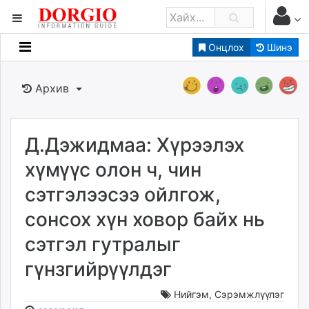
Онцлох
Шинэ
Мэдээллийн
Зар мэдээллийн
Архив
Банк санхүү
Бизнес ААН
Төрийн
Д.Дэжидмаа: Хүрээлэх
Нийслэлийн
хүмүүс олон ч, чин
сэтгэлээсээ ойлгож,
dorgio.mn
сонсох хүн ховор байх нь
Gogo.mn
caak.mn
сэтгэл гутралыг
news.mn
гүнзгийрүүлдэг
zindaa.mn
Baabar.mn
Нийгэм
,
Сэрэмжлүүлэг
tovch.mn