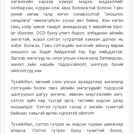
хөгжихийн хэрээр хүмүүс мэдээ, мэдээллийг
unuudur.mn
хялбархан, хурдан олж авах боломжтой болсон. Гэвч
isee.mn
үүний нөгөө талд нэгэн сонирхолтой “оношлох
mglradio.com
хандлага” чимээгүйхэн хүчээ авч байна. Хэн нэгэн
ганц хоёр шинж тэмдэг анзаарахад л өөрийгөө bipo­
fact.mn
lar disorder, OCD буюу улигт бодол, албадмал үйлийн
itoim.mn
эмгэгтэй, эсвэл сэтгэл гутралтай хэмээн дүгнэх нь
tumen.mn
элбэг болжээ. Гэвч сэтгэцийн эмгэгийг ийнхүү өөрөө
shuum.mn
оношлох нь бодит байдалтай тэр бүр нийцдэггүй.
times.mn
Эдгээр эмгэгүүд нь олон улсын хэмжээнд батлагдсан,
эмнэл зүйн нарийн тодорхойлолт, шалгуур бүхий
tvmongolia.mn
ойлголтууд юм.
mass.mn
unegui.mn
Тухайлбал, өвчний олон улсын аравдугаар ангилалд
assa.mn
сэтгэцийн болон төрх үйлийн эмгэгүүдийг тодорхой
шалгуурын дагуу ангилж, зөвхөн мэргэжлийн эмч,
toim.mn
сэтгэл зүйч нар тусгай арга, тестийн үндсэн дээр
tac.mn
оношилдог. Сэтгэл гутрал гэхэд л энгийн гунигтай
paparazzi.mn
байхаас хавьгүй өргөн хүрээтэй ойлголт.
unread.today
Тухайлбал, сэтгэл гутрал нь үндсэн гурван шинжээр
илэрнэ. Сэтгэл гутрах буюу гунигтай болох,