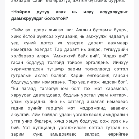
анхаарал сайн төвлөрөхгүй, ажлын бүтээмж буурна.
-Нойроо дутуу авах нь илүү асуудлуудыг
даамжруулдаг бололтой?
-Тийм ээ, дээрх жишээ шиг. Ажлын бүтээмж буурч,
хийх ёстой зүйлсээ хугацаанд нь амжуулж чадаагүй
үед хүний дотор үл үзэгдэх даралт аажмаар
нэмэгдэж эхэлдэг. Тэр даралт нь айдас, түгшүүрийн
хэлбэрээр илэрч, “Амжихгүй байх вий”, “Алдах вий”
гэсэн бодлууд толгойд тойрон эргэлдэнэ. Ийнхүү
хуримтлагдсан түгшүүр зарим тохиолдолд сэтгэл
гутралын эхлэл болдог. Харин өнгөрсөнд гацсан
бодлууд улам нэмэгдэнэ. “Тэр үед ингэж чадсан бол”,
“Би яагаад тэгээгүй юм бол” гэх мэт харамсал,
харуусал давтагдсаар, бодлын урсгал улам нягтарч,
улам хурцадна. Энэ нь сэтгэлд ачаалал нэмэхээс
гадна хүнийг гарцгүй мэт мэдрэмжид аваачих
аюултай. Ийм байдал удаан үргэлжлэхэд амьдралын
утга учир бүдгэрч, хүнд хэцүү бодлууд орж ирэх нь
бий. Урт хугацаанд үргэлжилсэн сэтгэл гутрал нь
зарим хүнд амьдралаас залхах, өөрийгөө