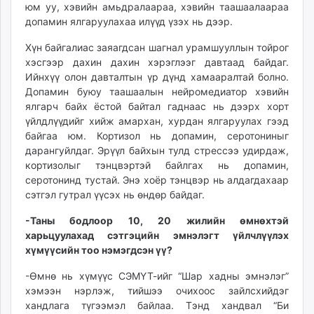
юм уу, хэвийн амьдралаараа, хэвийн таашаалаараа
допамин ялгаруулахаа илүүд үзэх нь дээр.
Хүн байгалиас заяагдсан шагнал урамшууллын тойрог
хэсгээр дахин дахин хэрэглээг давтаад байдаг.
Ийнхүү олон давталтын үр дүнд хамааралтай болно.
Допамин буюу таашаалын нейромедиатор хэвийн
ялгарч байх ёстой байтал гаднаас нь дээрх хорт
үйлдлүүдийг хийж амархан, хурдан ялгаруулах гээд
байгаа юм. Кортизол нь допамин, серотониныг
дарангуйлдаг. Эрүүл байхын тулд стрессээ удирдаж,
кортизолыг тэнцвэртэй байлгах нь допамин,
серотонинд тустай. Энэ хоёр тэнцвэр нь алдагдахаар
сэтгэл гутрал үүсэх нь өндөр байдаг.
-Таны бодлоор 10, 20 жилийн өмнөхтэй
харьцуулахад сэтгэцийн эмнэлэгт үйлчлүүлэх
хүмүүсийн тоо нэмэгдсэн үү?
-Өмнө нь хүмүүс СЭМҮТ-ийг “Шар хадны эмнэлэг”
хэмээн нэрлэж, тийшээ очихоос зайлсхийдэг
хандлага түгээмэл байлаа. Тэнд хандвал “Би