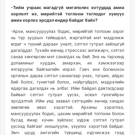
-Тийм учраас магадгүй мегаполис хотуудад амиа
хорлолт их, мөрийтэй тоглоом тоглодог хүмүүс
амиа хорлох эрсдэл өндөр байдаг байх?
-Архи, мансууруулах бодис, мөрийтэй тоглоом зэрэг
нь түр зуурын тайвшрал, жаргалтай мэт мэдрэмж
өгдөг ч түүний дараах уналт, сэтгэл гутрал зайлшгүй
дагалддаг. Тухайн мөчид стрессээс ангижирч, сэтгэл
санаа хөнгөрсөн мэт санагдах нь бий. Энэ нь тархинд
допаминыг хурдан, амархан, их хэмжээгээр
ялгаруулж байгаагийн илрэл. Гэвч энэ богинохон
оргилын дараа сэтгэл санаагаар унах, түгших, айдас
бий болох, гунигтай болох, нойргүйдэл, мэдрэлийн
ядаргаа дагалдах нь элбэг. Ийм байдал давтагдсаар
байвал сэтгэл гутрал үүсэх, эсвэл гүнзгийрэх
эрсдэлтэй. Ийм үед заавал сэтгэцийн эмчид хандах
зөвлөгөө авах хэрэгтэй. Архины хэрэглээ,
мансууруулах бодис, цахим мөрийтэй тоглоом болон
бусад ямар хүчин зүйлээс үүдэж сэтгэл гутрал
үүсээд байгааг оношлуулж, үзүүлэх хэрэгтэй байдаг.
Эмч шууд эмгэгийн түвшинд хүрчихжээ гээд