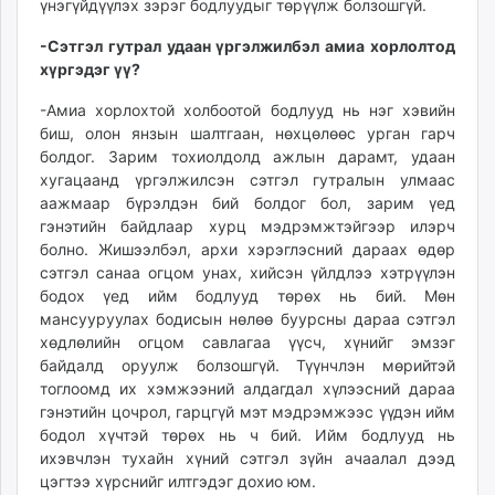
үнэгүйдүүлэх зэрэг бодлуудыг төрүүлж болзошгүй.
-Сэтгэл гутрал удаан үргэлжилбэл амиа хорлолтод
хүргэдэг үү?
-Амиа хорлохтой холбоотой бодлууд нь нэг хэвийн
биш, олон янзын шалтгаан, нөхцөлөөс урган гарч
болдог. Зарим тохиолдолд ажлын дарамт, удаан
хугацаанд үргэлжилсэн сэтгэл гутралын улмаас
аажмаар бүрэлдэн бий болдог бол, зарим үед
гэнэтийн байдлаар хурц мэдрэмжтэйгээр илэрч
болно. Жишээлбэл, архи хэрэглэсний дараах өдөр
сэтгэл санаа огцом унах, хийсэн үйлдлээ хэтрүүлэн
бодох үед ийм бодлууд төрөх нь бий. Мөн
мансууруулах бодисын нөлөө буурсны дараа сэтгэл
хөдлөлийн огцом савлагаа үүсч, хүнийг эмзэг
байдалд оруулж болзошгүй. Түүнчлэн мөрийтэй
тоглоомд их хэмжээний алдагдал хүлээсний дараа
гэнэтийн цочрол, гарцгүй мэт мэдрэмжээс үүдэн ийм
бодол хүчтэй төрөх нь ч бий. Ийм бодлууд нь
ихэвчлэн тухайн хүний сэтгэл зүйн ачаалал дээд
цэгтээ хүрснийг илтгэдэг дохио юм.