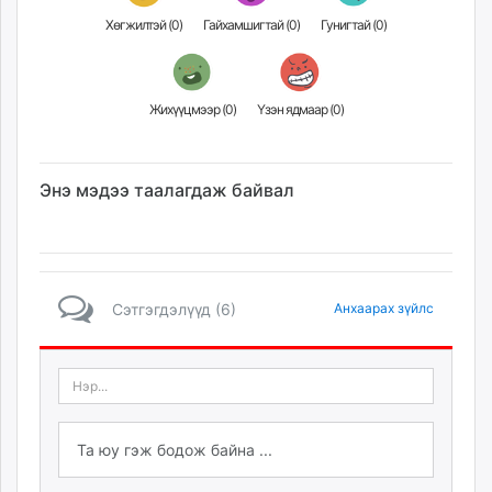
Хөгжилтэй (
0
)
Гайхамшигтай (
0
)
Гунигтай (
0
)
Жихүүцмээр (
0
)
Үзэн ядмаар (
0
)
Энэ мэдээ таалагдаж байвал
Сэтгэгдэлүүд (6)
Анхаарах зүйлс