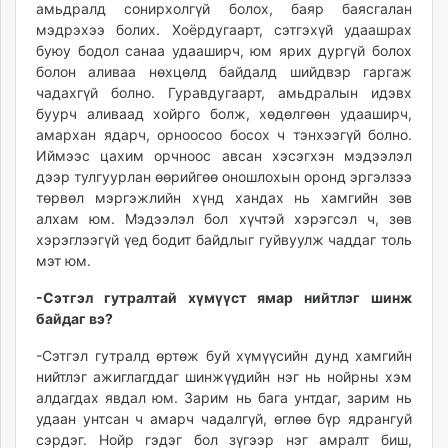
амьдралд сонирхолгүй болох, баяр баясгалан
мэдрэхээ болих. Хоёрдугаарт, сэтгэхүй удаашрах
буюу бодол санаа удааширч, юм ярих дургүй болох
болон аливаа нөхцөлд байдалд шийдвэр гаргаж
чадахгүй болно. Гуравдугаарт, амьдралын идэвх
буурч аливаад хойрго болж, хөдөлгөөн удааширч,
амархан ядарч, орноосоо босох ч тэнхээгүй болно.
Иймээс цахим орчноос авсан хэсэгхэн мэдээлэл
дээр тулгуурлан өөрийгөө оношлохын оронд эргэлзээ
төрвөл мэргэжлийн хүнд хандах нь хамгийн зөв
алхам юм. Мэдээлэл бол хүчтэй хэрэгсэл ч, зөв
хэрэглээгүй үед бодит байдлыг гуйвуулж чаддаг толь
мэт юм.
-Сэтгэл гутралтай хүмүүст ямар нийтлэг шинж
байдаг вэ?
-Сэтгэл гутралд өртөж буй хүмүүсийн дунд хамгийн
нийтлэг ажиглагддаг шинжүүдийн нэг нь нойрны хэм
алдагдах явдал юм. Зарим нь бага унтдаг, зарим нь
удаан унтсан ч амарч чадалгүй, өглөө бүр ядрангуй
сэрдэг. Нойр гэдэг бол зүгээр нэг амралт биш,