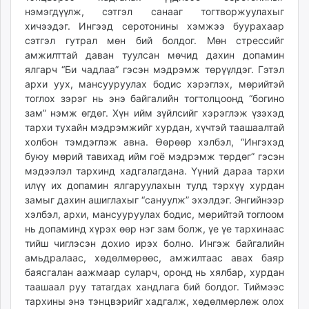
нэмэгдүүлж, сэтгэл санааг тогтворжуулахыг
хичээдэг. Ингээд серотонины хэмжээ буурахаар
сэтгэл гутрал мөн бий болдог. Мөн стрессийг
амжилттай даван туулсан мөчид дахин допамин
ялгарч “Би чадлаа” гэсэн мэдрэмж төрүүлдэг. Гэтэл
архи уух, мансууруулах бодис хэрэглэх, мөрийтэй
тоглох зэрэг нь энэ байгалийн тогтолцоонд “богино
зам” нэмж өгдөг. Хүн ийм зүйлсийг хэрэглэж үзэхэд
тархи тухайн мэдрэмжийг хурдан, хүчтэй таашаалтай
холбон тэмдэглэж авна. Өөрөөр хэлбэл, “Ингэхэд
буюу мөрий тавихад ийм гоё мэдрэмж төрдөг” гэсэн
мэдээлэл тархинд хадгалагдана. Үүний дараа тархи
илүү их допамин ялгаруулахын тулд тэрхүү хурдан
замыг дахин ашиглахыг “сануулж” эхэлдэг. Энгийнээр
хэлбэл, архи, мансууруулах бодис, мөрийтэй тоглоом
нь допаминд хүрэх өөр нэг зам болж, үе үе тархинаас
тийш чиглэсэн дохио ирэх болно. Ингэж байгалийн
амьдралаас, хөдөлмөрөөс, амжилтаас авах баяр
баясгалан аажмаар суларч, оронд нь хялбар, хурдан
таашаал руу татагдах хандлага бий болдог. Тиймээс
тархины энэ тэнцвэрийг хадгалж, хөдөлмөрлөж олох