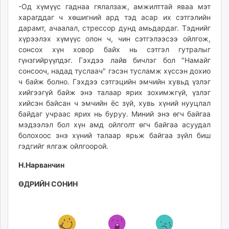
-Од хүмүүс гаднаа гялалзаж, амжилттай яваа мэт
харагддаг ч хөшигний ард тэд асар их сэтгэлийн
дарамт, ачаалал, стрессор дунд амьдардаг. Тэднийг
хүрээлэх хүмүүс олон ч, чин сэтгэлээсээ ойлгож,
сонсох хүн ховор байх нь сэтгэл гутралыг
гүнзгийрүүлдэг. Гэхдээ лайв бичлэг бол "Намайг
сонсооч, надад туслаач" гэсэн тусламж хүссэн дохио
ч байж болно. Гэхдээ сэтгэцийн эмчийн хувьд үзлэг
хийгээгүй байж энэ талаар ярих зохимжгүй, үзлэг
хийсэн байсан ч эмчийн ёс зүй, хувь хүний нууцлал
байдаг учраас ярих нь буруу. Миний энэ өгч байгаа
мэдээлэл бол хүн амд ойлголт өгч байгаа асуудал
болохоос энэ хүний талаар ярьж байгаа зүйл биш
гэдгийг ялгаж ойлгоорой.
Н.Нарванчин
ӨДРИЙН СОНИН