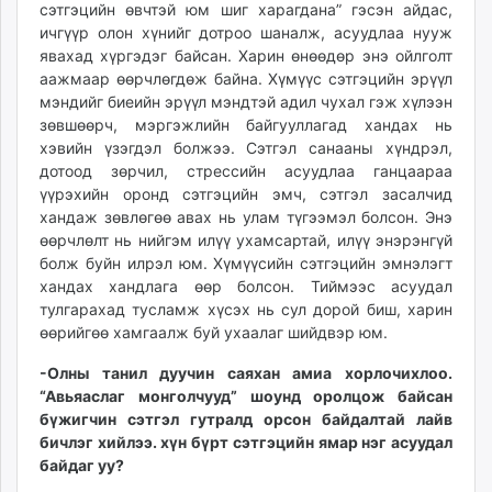
сэтгэцийн өвчтэй юм шиг харагдана” гэсэн айдас,
ичгүүр олон хүнийг дотроо шаналж, асуудлаа нууж
явахад хүргэдэг байсан. Харин өнөөдөр энэ ойлголт
аажмаар өөрчлөгдөж байна. Хүмүүс сэтгэцийн эрүүл
мэндийг биеийн эрүүл мэндтэй адил чухал гэж хүлээн
зөвшөөрч, мэргэжлийн байгууллагад хандах нь
хэвийн үзэгдэл болжээ. Сэтгэл санааны хүндрэл,
дотоод зөрчил, стрессийн асуудлаа ганцаараа
үүрэхийн оронд сэтгэцийн эмч, сэтгэл засалчид
хандаж зөвлөгөө авах нь улам түгээмэл болсон. Энэ
өөрчлөлт нь нийгэм илүү ухамсартай, илүү энэрэнгүй
болж буйн илрэл юм. Хүмүүсийн сэтгэцийн эмнэлэгт
хандах хандлага өөр болсон. Тиймээс асуудал
тулгарахад тусламж хүсэх нь сул дорой биш, харин
өөрийгөө хамгаалж буй ухаалаг шийдвэр юм.
-Олны танил дуучин саяхан амиа хорлочихлоо.
“Авьяаслаг монголчууд” шоунд оролцож байсан
бүжигчин сэтгэл гутралд орсон байдалтай лайв
бичлэг хийлээ. хүн бүрт сэтгэцийн ямар нэг асуудал
байдаг уу?