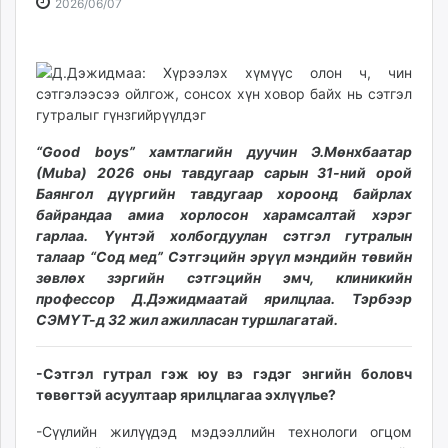
2026-
2026-
2026/06/07
ikon.mn
06-
08-
mnb.mn
07
09
Livetv.mn
12:55:57
02:57:29
Eguur.mn
24tsag.mn
shuud.mn
“Good boys” хамтлагийн дуучин Э.Мөнхбаатар
eagle.mn
(Muba) 2026 оны тавдугаар сарын 31-ний орой
ergelt.mn
Баянгол дүүргийн тавдугаар хороонд байрлах
байрандаа амиа хорлосон харамсалтай хэрэг
zarig.mn
гарлаа. Үүнтэй холбогдуулан сэтгэл гутралын
today.mn
талаар “Сод мед” Сэтгэцийн эрүүл мэндийн төвийн
zuv.mn
зөвлөх зэргийн сэтгэцийн эмч, клиникийн
mminfo.mn
профессор Д.Дэжидмаатай ярилцлаа. Тэрбээр
ugluu.mn
СЭМҮТ-д 32 жил ажилласан туршлагатай.
urlag.mn
unen.mn
-Сэтгэл гутрал гэж юу вэ гэдэг энгийн боловч
asu.mn
төвөгтэй асуултаар ярилцлагаа эхлүүлье?
shudarga.mn
-Сүүлийн жилүүдэд мэдээллийн технологи огцом
shuurhai.mn