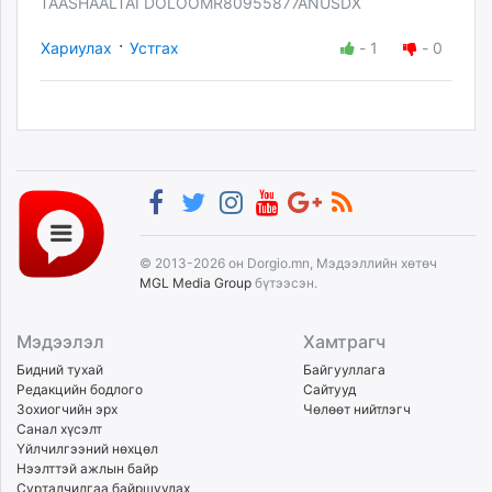
TAASHAALTAI DOLOOMR80955877ANUSDX
·
Хариулах
Устгах
-
1
-
0
© 2013-2026 он Dorgio.mn, Мэдээллийн хөтөч
MGL Media Group
бүтээсэн.
Мэдээлэл
Хамтрагч
Бидний тухай
Байгууллага
Редакцийн бодлого
Сайтууд
Зохиогчийн эрх
Чөлөөт нийтлэгч
Санал хүсэлт
Үйлчилгээний нөхцөл
Нээлттэй ажлын байр
Сурталчилгаа байршуулах