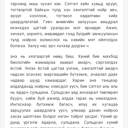
тархинд маш чухал юм. Сэтгэл зүйн хувьд эрүүл,
тогтвортой байхын тулд хүн хангалттай нойр авч,
эрүүл хооллож, тогтмол хөдөлгөөн хийх
шаардлагатай. Гэвч өнөөгийн залуусын амьдрал
ихэнхдээ цагтай уралдсан мэт өрнөдөг. Ажил,
хичээл, зорилго, мөрөөдөл гээд бүгдийг амжуулахын
тулд нойроо золиослох нь хэвийн мэт ойлгогдох
болжээ. Залуу нас эрч хүчээр дүүрэн ч
энэ нь хязгааргүй нөөц биш. Хүний бие махбод
биологийн жамаараа заавал амарч, сэргээгдэх
ёстой. Унтах ёстой цагтаа унтаж, хангалттай амарч
чадсан эсэхээс маргаашийн бүтээмж, ачаалал даах
чадвар шууд хамаардаг. Харин энэ тэнцвэр
алдагдахад нойрны хомсдол үүсч, бие сэтгэл аль аль
нь ядарч сульдана. Сульдсан үед анхаарал төвлөрөл
буурч, хийж буй ажилд алдаа гарах нь нэмэгдэнэ.
Ингэснээр бүтээмж багасч, илүү их хугацаа
зарцуулах шаардлага үүсч, улмаар дахин нойроо
хасах шалтгаан болдог нэгэн тойрог үүсдэг. Үүний үр
дүнд үргэлж ядарна, сульдана. Сульдсан хүний