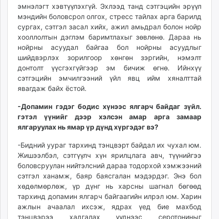
эмнэлэгт хэвтүүлэхгүй. Эхлээд танд сэтгэцийн эрүүл
мэндийн боловсрол олгох, стресс тайлах арга барилд
сургах, сэтгэл засал хийх, ажил амьдрал болон нойр
хооллолтын дэглэм баримтлахыг зөвлөнө. Дараа нь
нойрны асуудал байгаа бол нойрны асуудлыг
шийдвэрлэх зорилгоор хөнгөн зэргийн, нэмэлт
донтолт үүсгэхгүйгээр эм бичиж өгнө. Ийнхүү
сэтгэцийн эмчилгээний үйл явц ийм хяналттай
явагдаж байх ёстой.
-Допамин гэдэг бодис хүнээс ялгарч байдаг зүйл.
гэтэл үүнийг дээр хэлсэн амар арга замаар
ялгаруулах нь ямар үр дүнд хүргэдэг вэ?
-Бидний уураг тархинд тэнцвэрт байдал их чухал юм.
Жишээлбэл, сэтгүүлч хүн ярилцлага авч, түүнийгээ
боловсруулан нийтэлсний дараа тодорхой хэмжээний
сэтгэл ханамж, баяр баясгалан мэдэрдэг. Энэ бол
хөдөлмөрлөж, үр дүнг нь харсны шагнал бөгөөд
тархинд допамин ялгарч байгаагийн илрэл юм. Харин
ажлын ачаалал ихсэж, ядрах үед бие махбод
тэнцвэрээ хадгалах үүднээс серотониныг