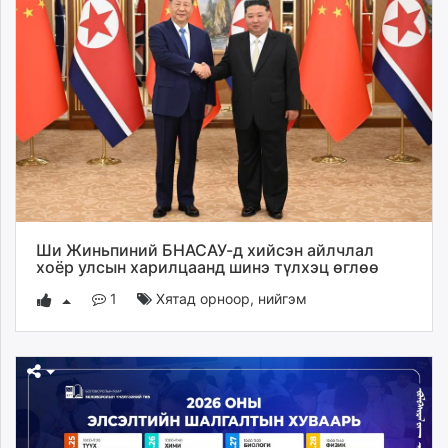
Ши Жиньпиний БНАСАУ-д хийсэн айлчлал
хоёр улсын харилцаанд шинэ түлхэц өглөө
1
Хятад орноор
,
нийгэм