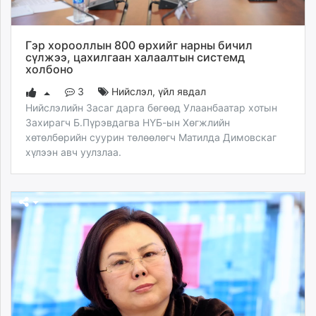
ikon.mn
mnb.mn
Гэр хорооллын 800 өрхийг нарны бичил
Livetv.mn
сүлжээ, цахилгаан халаалтын системд
Eguur.mn
холбоно
24tsag.mn
3
Нийслэл
,
үйл явдал
shuud.mn
Нийслэлийн Засаг дарга бөгөөд Улаанбаатар хотын
eagle.mn
Захирагч Б.Пүрэвдагва НҮБ-ын Хөгжлийн
ergelt.mn
хөтөлбөрийн суурин төлөөлөгч Матилда Димовскаг
zarig.mn
хүлээн авч уулзлаа.
today.mn
zuv.mn
mminfo.mn
ugluu.mn
urlag.mn
unen.mn
asu.mn
shudarga.mn
shuurhai.mn