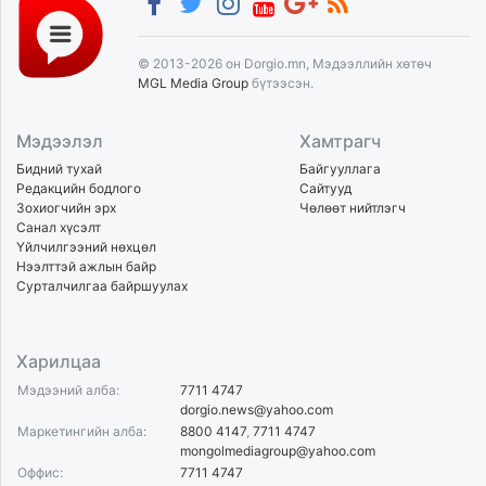
© 2013-2026 он Dorgio.mn, Мэдээллийн хөтөч
MGL Media Group
бүтээсэн.
Мэдээлэл
Хамтрагч
Бидний тухай
Байгууллага
Редакцийн бодлого
Сайтууд
Зохиогчийн эрх
Чөлөөт нийтлэгч
Санал хүсэлт
Үйлчилгээний нөхцөл
Нээлттэй ажлын байр
Сурталчилгаа байршуулах
Харилцаа
Мэдээний алба:
7711 4747
dorgio.news@yahoo.com
Маркетингийн алба:
8800 4147
,
7711 4747
mongolmediagroup@yahoo.com
Оффис:
7711 4747