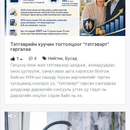
Тэтгэврийн хуучин тогтолцоог “тэтгэвэрт”
гаргалаа
4
Нийгэм
,
Бусад
1
Гагцхүү олон жил тэтгэврээр шоудаж, ахмадуудаас
оноо цуглуулж, санал авах арга хэрэгсэл болгож
байсан УИХ-ын гишүүд түүхэн өөрчлөлтийг түргэн
хугацаанд кнопдох уу, “тэтгэвэрт” гарсан сангаараа
шоудсаар дараагийн сонгууль угтах уу гэдэг нь
дараагийн онцлох сэдэв байх нь ээ.