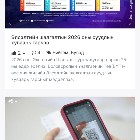
Элсэлтийн шалгалтын 2026 оны суудлын
хуваарь гарчээ
4
Нийгэм
,
Бусад
2
2026 оны Элсэлтийн Шалгалт зургаадугаар сарын 25-
ны өдөр эхэлнэ. Боловсролын Үнэлгээний Төв(БҮТ)-
өөс энэ жилийн Элсэлтийн шалгалтын суудлын
хуваарь гарсныг мэдээллээ.