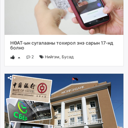
НӨАТ-ын сугалааны тохирол энэ сарын 17-нд
болно
2
Нийгэм
,
Бусад