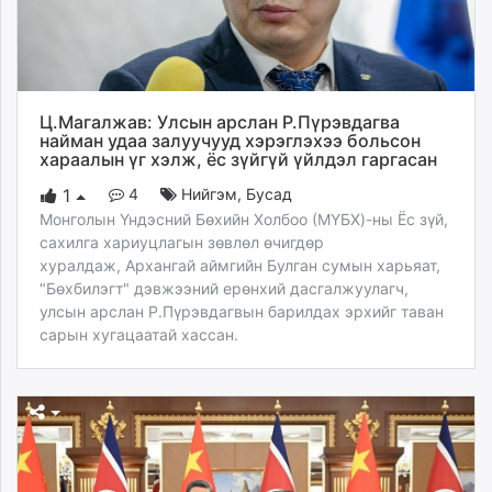
Ц.Магалжав: Улсын арслан Р.Пүрэвдагва
найман удаа залуучууд хэрэглэхээ больсон
хараалын үг хэлж, ёс зүйгүй үйлдэл гаргасан
4
Нийгэм
,
Бусад
1
Монголын Үндэсний Бөхийн Холбоо (МҮБХ)-ны Ёс зүй,
сахилга хариуцлагын зөвлөл өчигдөр
хуралдаж, Архангай аймгийн Булган сумын харьяат,
"Бөхбилэгт" дэвжээний ерөнхий дасгалжуулагч,
улсын арслан Р.Пүрэвдагвын барилдах эрхийг таван
сарын хугацаатай хассан.