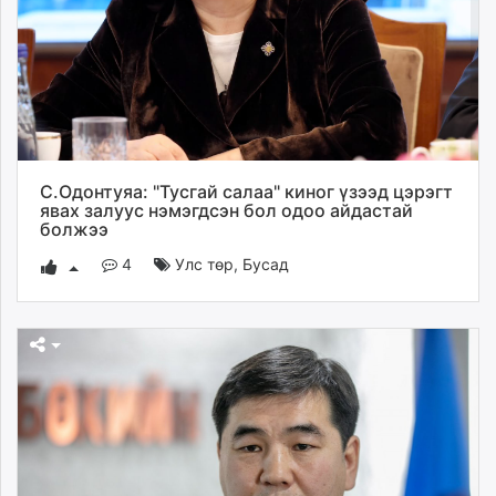
unuudur.mn
isee.mn
mglradio.com
fact.mn
itoim.mn
tumen.mn
shuum.mn
С.Одонтуяа: "Тусгай салаа" киног үзээд цэрэгт
явах залуус нэмэгдсэн бол одоо айдастай
times.mn
болжээ
tvmongolia.mn
4
Улс төр
,
Бусад
mass.mn
unegui.mn
assa.mn
toim.mn
tac.mn
paparazzi.mn
unread.today