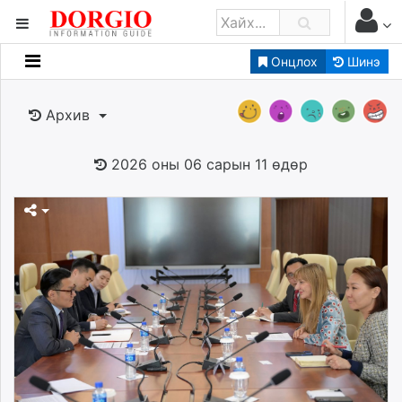
Онцлох
Шинэ
Мэдээллийн
Зар мэдээллийн
Архив
Банк санхүү
Бизнес ААН
2026 оны 06 сарын 11 өдөр
Төрийн
Нийслэлийн
dorgio.mn
Gogo.mn
caak.mn
news.mn
zindaa.mn
Baabar.mn
tovch.mn