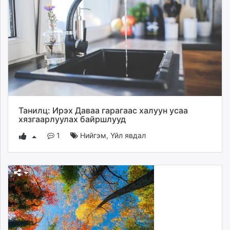
Танилц: Ирэх Даваа гарагаас халуун усаа
хязгаарлуулах байршлууд
1
Нийгэм
,
Үйл явдал