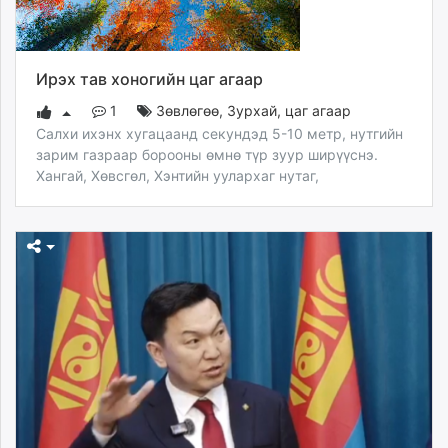
Ирэх тав хоногийн цаг агаар
1
Зөвлөгөө
,
Зурхай, цаг агаар
Салхи ихэнх хугацаанд секундэд 5-10 метр, нутгийн
зарим газраар борооны өмнө түр зуур ширүүснэ.
Хангай, Хөвсгөл, Хэнтийн уулархаг нутаг,