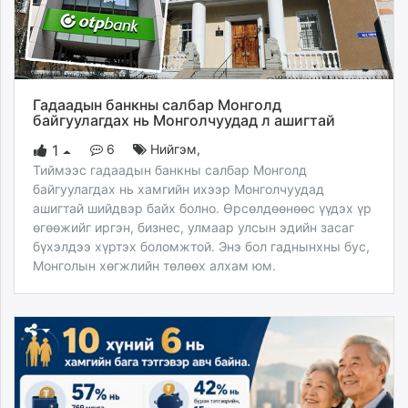
Гадаадын банкны салбар Монголд
байгуулагдах нь Монголчуудад л ашигтай
6
Нийгэм
,
1
Тиймээс гадаадын банкны салбар Монголд
байгуулагдах нь хамгийн ихээр Монголчуудад
ашигтай шийдвэр байх болно. Өрсөлдөөнөөс үүдэх үр
өгөөжийг иргэн, бизнес, улмаар улсын эдийн засаг
бүхэлдээ хүртэх боломжтой. Энэ бол гаднынхны бус,
Монголын хөгжлийн төлөөх алхам юм.