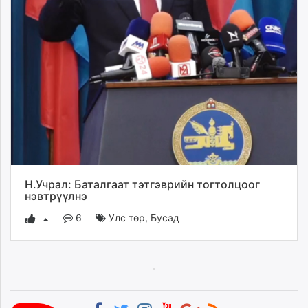
Н.Учрал: Баталгаат тэтгэврийн тогтолцоог
нэвтрүүлнэ
6
Улс төр
,
Бусад