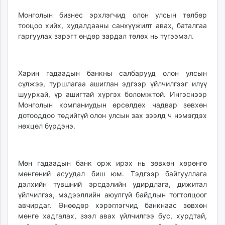
Монголын бизнес эрхлэгчид олон улсын төлбөр
тооцоо хийх, худалдааны санхүүжилт авах, баталгаа
гаргуулах зэрэгт өндөр зардал төлөх нь түгээмэл.
Харин гадаадын банкны салбарууд олон улсын
сүлжээ, туршлагаа ашиглан эдгээр үйлчилгээг илүү
шуурхай, үр ашигтай хүргэх боломжтой. Ингэснээр
Монголын компаниудын өрсөлдөх чадвар зөвхөн
дотооддоо төдийгүй олон улсын зах зээлд ч нэмэгдэх
нөхцөл бүрдэнэ.
Мөн гадаадын банк орж ирэх нь зөвхөн хөрөнгө
мөнгөний асуудал биш юм. Тэдгээр байгууллага
дэлхийн түвшний эрсдэлийн удирдлага, дижитал
үйлчилгээ, мэдээллийн аюулгүй байдлын тогтолцоог
авчирдаг. Өнөөдөр хэрэглэгчид банкнаас зөвхөн
мөнгө хадгалах, зээл авах үйлчилгээ бус, хурдтай,