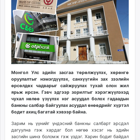
ikon.mn
mnb.mn
Livetv.mn
Eguur.mn
24tsag.mn
shuud.mn
eagle.mn
ergelt.mn
zarig.mn
Монгол Улс эдийн засгаа төрөлжүүлэх, хөрөнгө
today.mn
оруулалтыг нэмэгдүүлэх, санхүүгийн зах зээлийн
zuv.mn
өрсөлдөх чадварыг сайжруулах тухай олон жил
mminfo.mn
ярьж ирсэн. Гэвч эдгээр зорилтыг хэрэгжүүлэхэд
чухал нөлөө үзүүлэх нэг асуудал болох гадаадын
ugluu.mn
банкны салбар байгуулах асуудал өнөөдрийг хүртэл
urlag.mn
бодит ахиц багатай хэвээр байна.
unen.mn
asu.mn
Зарим нь үүнийг үндэсний банкны салбарт эрсдэл
дагуулна гэж хардаг бол нөгөө хэсэг нь эдийн
shudarga.mn
засгийн шинэ боломж гэж үздэг. Харин бодит байдал
shuurhai.mn