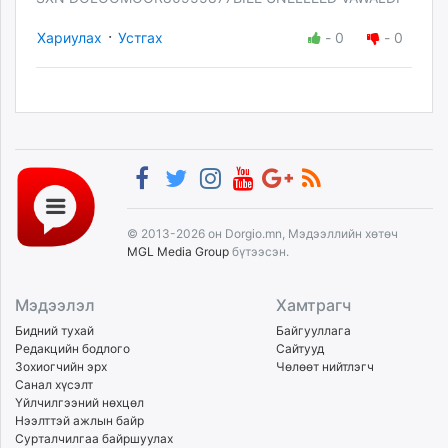
·
Хариулах
Устгах
-
0
-
0
© 2013-2026 он Dorgio.mn, Мэдээллийн хөтөч
MGL Media Group
бүтээсэн.
Мэдээлэл
Хамтрагч
Бидний тухай
Байгууллага
Редакцийн бодлого
Сайтууд
Зохиогчийн эрх
Чөлөөт нийтлэгч
Санал хүсэлт
Үйлчилгээний нөхцөл
Нээлттэй ажлын байр
Сурталчилгаа байршуулах