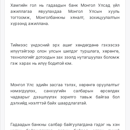
Хамгийн гол нь гадаадын банк Монгол Улсад үйл
ажиллагаа явуулахдаа Монгол Улсын хууль
тогтоомж, Монголбанкны хяналт, зохицуулалтын
хүрээнд ажиллана.
Тиймээс үндэсний эрх ашиг хөндөгдөнө гэхээсээ
илүүтэйгээр олон улсын шилдэг туршлага, хөрөнгө,
технологийг дотоодын зах зээлд нутагшуулах боломж
гэж харах нь илүү бодитой юм.
Монгол Улс эдийн засгаа тэлэх, хөрөнгө оруулалтыг
нэмэгдүүлэх, санхүүгийн салбарын өрсөлдөх
чадварыг дээшлүүлэх зорилго тавьж байгаа бол
дэлхийд нээлттэй байх шаардлагатай.
Гадаадын банкны салбар байгуулагдана гэдэг нь хэн