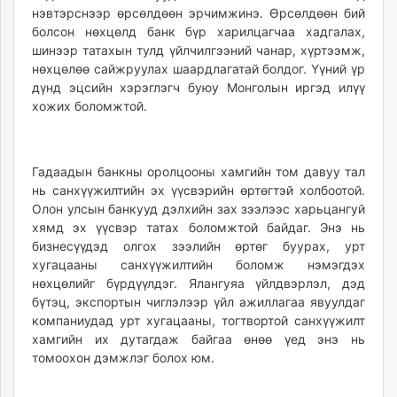
нэвтэрснээр өрсөлдөөн эрчимжинэ. Өрсөлдөөн бий
болсон нөхцөлд банк бүр харилцагчаа хадгалах,
шинээр татахын тулд үйлчилгээний чанар, хүртээмж,
нөхцөлөө сайжруулах шаардлагатай болдог. Үүний үр
дүнд эцсийн хэрэглэгч буюу Монголын иргэд илүү
хожих боломжтой.
Гадаадын банкны оролцооны хамгийн том давуу тал
нь санхүүжилтийн эх үүсвэрийн өртөгтэй холбоотой.
Олон улсын банкууд дэлхийн зах зээлээс харьцангуй
хямд эх үүсвэр татах боломжтой байдаг. Энэ нь
бизнесүүдэд олгох зээлийн өртөг буурах, урт
хугацааны санхүүжилтийн боломж нэмэгдэх
нөхцөлийг бүрдүүлдэг. Ялангуяа үйлдвэрлэл, дэд
бүтэц, экспортын чиглэлээр үйл ажиллагаа явуулдаг
компаниудад урт хугацааны, тогтвортой санхүүжилт
хамгийн их дутагдаж байгаа өнөө үед энэ нь
томоохон дэмжлэг болох юм.