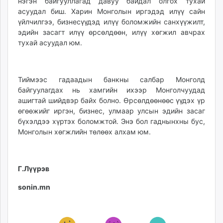
нэгэн байгууллагад давуу байдал олгох тухай
асуудал биш. Харин Монголын иргэдэд илүү сайн
үйлчилгээ, бизнесүүдэд илүү боломжийн санхүүжилт,
эдийн засагт илүү өрсөлдөөн, илүү хөгжил авчрах
тухай асуудал юм.
Тиймээс гадаадын банкны салбар Монголд
байгуулагдах нь хамгийн ихээр Монголчуудад
ашигтай шийдвэр байх болно. Өрсөлдөөнөөс үүдэх үр
өгөөжийг иргэн, бизнес, улмаар улсын эдийн засаг
бүхэлдээ хүртэх боломжтой. Энэ бол гаднынхны бус,
Монголын хөгжлийн төлөөх алхам юм.
Г.Лүүрэв
sonin.mn