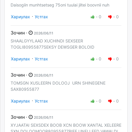
Daisogiin munhtsetseg 75oni tuulai jiltei boovnii nuh
·
Хариулах
Устгах
-
0
-
0
Зочин ·
2026/06/11
SHAALGYYLAAD XUCHINDI SEXSEER
TOGLI80955877SEKSY DEWSGER BOLOID
·
Хариулах
Устгах
-
0
-
0
Зочин ·
2026/06/11
TOMSGN XUSLEERN DOLOOJ URN SHINEGENE
SAX80955877
·
Хариулах
Устгах
-
0
-
0
Зочин ·
2026/06/11
XYJAATAI SEXSDEX BOOB XCN BOOW XANTAL XELEERE
SXN DOLOOMOOR80955877BIEE UNELLEED VAWALDI