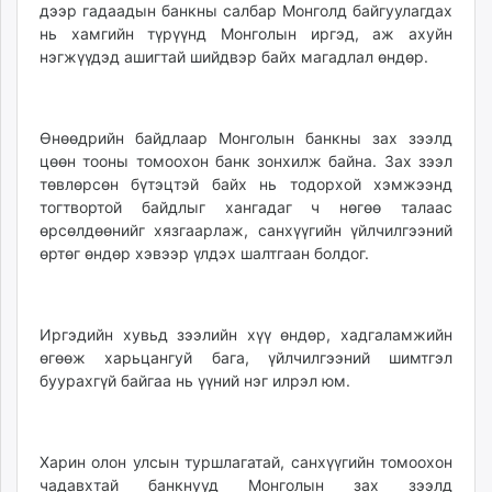
дээр гадаадын банкны салбар Монголд байгуулагдах
unuudur.mn
нь хамгийн түрүүнд Монголын иргэд, аж ахуйн
isee.mn
нэгжүүдэд ашигтай шийдвэр байх магадлал өндөр.
mglradio.com
fact.mn
itoim.mn
Өнөөдрийн байдлаар Монголын банкны зах зээлд
tumen.mn
цөөн тооны томоохон банк зонхилж байна. Зах зээл
төвлөрсөн бүтэцтэй байх нь тодорхой хэмжээнд
shuum.mn
тогтвортой байдлыг хангадаг ч нөгөө талаас
times.mn
өрсөлдөөнийг хязгаарлаж, санхүүгийн үйлчилгээний
tvmongolia.mn
өртөг өндөр хэвээр үлдэх шалтгаан болдог.
mass.mn
unegui.mn
assa.mn
Иргэдийн хувьд зээлийн хүү өндөр, хадгаламжийн
toim.mn
өгөөж харьцангуй бага, үйлчилгээний шимтгэл
tac.mn
буурахгүй байгаа нь үүний нэг илрэл юм.
paparazzi.mn
unread.today
Харин олон улсын туршлагатай, санхүүгийн томоохон
чадавхтай банкнууд Монголын зах зээлд