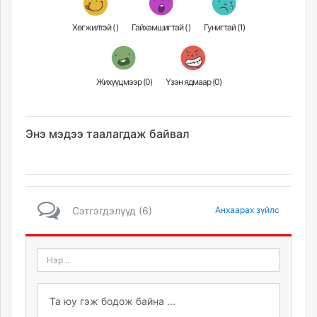
Хөгжилтэй (
)
Гайхамшигтай (
)
Гунигтай (
1
)
Жихүүцмээр (
0
)
Үзэн ядмаар (
0
)
Энэ мэдээ таалагдаж байвал
Сэтгэгдэлүүд (6)
Анхаарах зүйлс