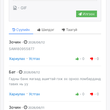
·
GIF
Илгээх
Сүүлийн
Шилдэг
Таагүй
Зочин ·
2026/06/12
SAWI80955877
·
Хариулах
Устгах
-
0
-
0
Бат ·
2026/06/12
Гадны банк яагаад ашигтай гэж эх орноо ломбарданд
тавих нь уу
·
Хариулах
Устгах
-
0
-
0
Зочин ·
2026/06/11