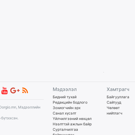
Мэдээлэл
Хамтрагч
Бидний тухай
Байгууллага
Редакцийн бодлого
Сайтууд
Dorgio.mn, Мэдээллийн
Зохиогчийн эрх
Чөлөөт
Санал хүсэлт
нийтлэгч
p
бүтээсэн.
Үйлчилгээний нөхцөл
Нээлттэй ажлын байр
Сурталчилгаа
байршуулах