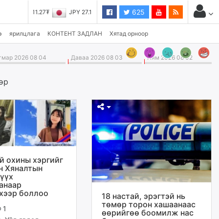
625
JPY 27.19₮
э
ярилцлага
КОНТЕНТ ЗАДЛАН
Хятад орноор
мар 2026 08 04
Даваа 2026 08 03
Ням 2026 08 02
өр
ай охины хэргийг
 Хяналтын
үүх
анаар
хээр боллоо
18 настай, эрэгтэй нь
төмөр торон хашаанаас
1
өөрийгөө боомилж нас