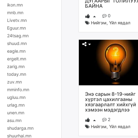
ДУГААРЫГ ТОЛИЛУ
ikon.mn
БАЙНА
mnb.mn
0
Livetv.mn
Нийгэм
,
Үйл явдал
Eguur.mn
24tsag.mn
shuud.mn
eagle.mn
ergelt.mn
zarig.mn
today.mn
zuv.mn
mminfo.mn
Энэ сарын 8-19-нийг
ugluu.mn
хүртэл цахилгааны
хязгаарлалт хийхгүй
urlag.mn
хэмээн мэдэгдлээ
unen.mn
2
asu.mn
Нийгэм
,
Үйл явдал
shudarga.mn
shuurhai.mn