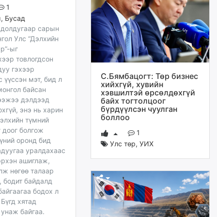
1
м
,
Бусад
 долдугаар сарын
нгол Улс “Дэлхийн
р”-ыг
хээр товлогдсон
дуу гэхээр
С.Бямбацогт: Төр бизнес
 үүссэн мэт, бид л
хийхгүй, хувийн
монгол байсан
хэвшилтэй өрсөлдөхгүй
ээжээ дэлдээд
байх тогтолцоог
бүрдүүлсэн чуулган
хгүй, энэ нь харин
боллоо
дэлхийн түмний
 доог болгож
1
үний оронд бид
Улс төр
,
УИХ
адуугаа уралдахаас
эрхэн ашиглаж,
лж нөгөө талаар
, бодит байдалд
байгаагаа бодох л
 Бүгд хятад
 унаж байгаа.