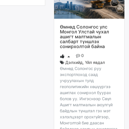
Өмнөд Солонгос улс
Монгол Улстай чухал
ашигт малтмалын
салбарт түншлэх
сонирхолтой байна
0
Дэлхийд
,
Үйл явдал
Өмнөд Солонгос руу
экспортлоход саад
учруулахын тулд
геополитикийн хөшүүргээ
ашиглах сонирхол буурах
болов уу. Ингэснээр Сөүл
Ашигт малтмалын аюулгүй
байдлын түншлэл гэх мэт
хэлэлцээрт орохгүйгээр,
Монголтой бие даасан
байдлаар хамтын ажиллагаа