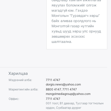
явуулах боломжийг олгож
магадгүй юм. Гэхдээ
Монголын “Гуравдагч хөрш”
байх аливаа оролдлого нь
Монголтой газар нутгийн
хувьд шууд хөрш улс орнууд
зөвшөөрөх эсэхээс
шалтгаална.
Харилцаа
Мэдээний алба:
7711 4747
dorgio.news@yahoo.com
Маркетингийн алба:
8800 4147
,
7711 4747
mongolmediagroup@yahoo.com
Оффис:
7711 4747
001 тоот, B1 давхар, Тусгаар тогтнолын
ордон, Сүхбаатар дүүрэг