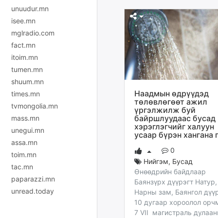
unuudur.mn
isee.mn
mglradio.com
fact.mn
itoim.mn
tumen.mn
shuum.mn
Наадмын өдрүүдэд
times.mn
төлөвлөгөөт ажил
tvmongolia.mn
үргэлжилж буй
байршлуудаас бусад
mass.mn
хэрэглэгчийг халуун
unegui.mn
усаар бүрэн хангана 
assa.mn
0
toim.mn
Нийгэм
,
Бусад
tac.mn
Өнөөдрийн байдлаар
paparazzi.mn
Баянзүрх дүүрэгт Натур,
unread.today
Нарны зам, Баянгол дүү
10 дугаар хороолол ор
7 VII магистраль дулаа