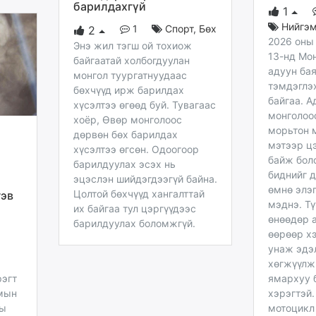
барилдахгүй
1
Нийгэ
1
Спорт
,
Бөх
2
2026 оны
Энэ жил тэгш ой тохиож
13-нд Мо
байгаатай холбогдуулан
адуун бая
монгол туургатнуудаас
тэмдэглэ
бөхчүүд ирж барилдах
байгаа. А
хүсэлтээ өгөөд буй. Тувагаас
монголоос
хоёр, Өвөр монголоос
морьтон 
дөрвөн бөх барилдах
мэтээр ц
хүсэлтээ өгсөн. Одоогоор
байж боло
барилдуулах эсэх нь
биднийг 
эцэслэн шийдэгдээгүй байна.
өмнө элэг
Цолтой бөхчүүд хангалттай
гэв
мэднэ. Тү
их байгаа тул цэргүүдээс
өнөөдөр 
барилдуулах боломжгүй.
өөрөөр х
унаж эдэ
хөгжүүлж
рэгт
ямархуу 
чмын
хэрэгтэй.
ны
мотоцикл