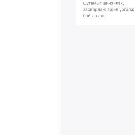
шугамыг шинэчлэх,
засварлаж ажил үргэл
байгаа аж.