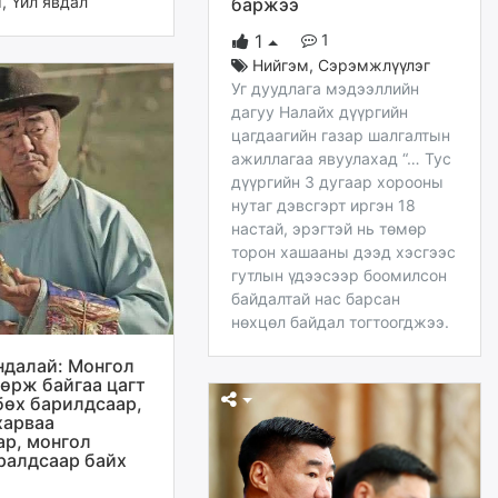
м
,
Үйл явдал
баржээ
1
1
Нийгэм
,
Сэрэмжлүүлэг
Уг дуудлага мэдээллийн
дагуу Налайх дүүргийн
цагдаагийн газар шалгалтын
ажиллагаа явуулахад “… Тус
дүүргийн 3 дугаар хорооны
нутаг дэвсгэрт иргэн 18
настай, эрэгтэй нь төмөр
торон хашааны дээд хэсгээс
гутлын үдээсээр боомилсон
байдалтай нас барсан
нөхцөл байдал тогтоогджээ.
ндалай: Монгол
төрж байгаа цагт
бөх барилдсаар,
харваа
ар, монгол
ралдсаар байх