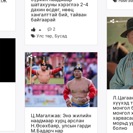
УЛЖ
Нийгэ
шатахууны хэрэглээ 2-4
дахин өсдөг, нөөц
хангалттай бий, тайван
байгаарай
2
Улс төр
,
Бусад
Л.Цагаа
хүүхэд 
монгол 
монгол 
Ц.Магалжав: Энэ жилийн
харваса
наадмаар хурц арслан
морьд у
Н.Өсөхбаяр, улсын гарди
болно
М.Бадарч нар