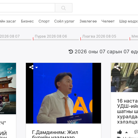
ийн засаг
Бизнес
Спорт
Соёл урлаг
Зөвлөгөө
Чөлөөт
Шар мэдэ
2026 08 07
Пүрэв 2026 08 06
Лхагва 2026 08 05
Мяг
2026 оны 07 сарын 07 өд
16 наст
УДШ-ийн
шатны ш
хуралда
хэлэлцэ
Ч"
Г.Дамдинням: Жил
НИЙ
бүрийн наадмаар