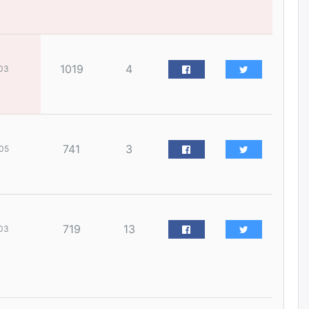
наймдугаар сарын 14-нөөс
ажиллуулж эхэлнэ
уржигдар
1019
4
03
Орон сууц, нийтийн аж ахуй,
авто зам, тохижилт
үйлчилгээний ажилтнуудын
ХАРИЛЦАА хандлагатай
холбоотой ГОМДОЛ их байгааг
дурдлаа
уржигдар
741
3
05
Бариста хийх нь залуусын
дунд яагаад трэнд болов
уржигдар
719
13
03
Өмгөөлөгч Б.Оюунбилэг:
"Урьхан" Б.Чинбат гэж хүн
бизнес хамтрагчаа гүтгэж
хууль хяналтын байгууллагаар
шалгуулж, торны цаана
суулгана гэх мэтээр дарамталдаг