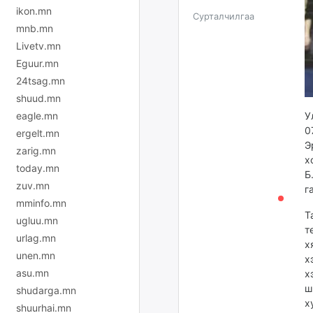
ikon.mn
Сурталчилгаа
mnb.mn
Livetv.mn
Eguur.mn
24tsag.mn
shuud.mn
eagle.mn
У
0
ergelt.mn
Э
zarig.mn
х
today.mn
Б
zuv.mn
г
mminfo.mn
Т
ugluu.mn
т
urlag.mn
х
unen.mn
х
asu.mn
х
ш
shudarga.mn
х
shuurhai.mn