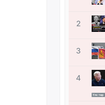
2
3
4
Улс төр