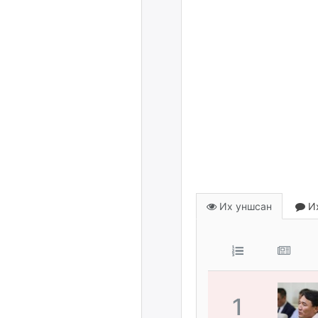
Их уншсан
Их
1