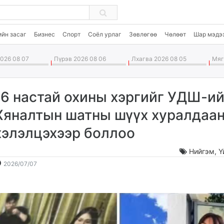
ийн засаг
Бизнес
Спорт
Соёл урлаг
Зөвлөгөө
Чөлөөт
Шар мэдэ
026 08 07
Пүрэв 2026 08 06
Лхагва 2026 08 05
Мягм
16 настай охины хэргийг УДШ-и
Хяналтын шатны шүүх хуралдаа
хэлэлцэхээр боллоо
Нийгэм
,
Ү
2026-
2026-
2026/07/07
07-
08-
07
08
14:03:34
21:00:32