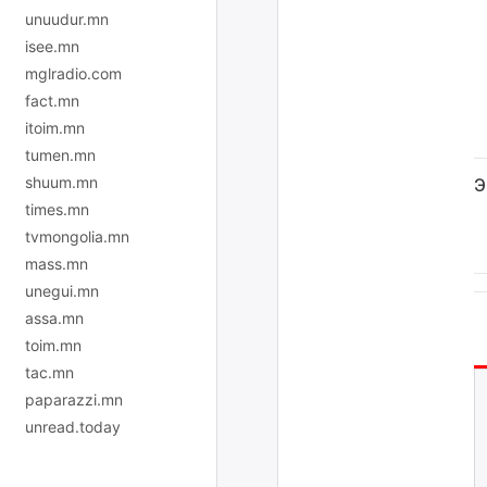
unuudur.mn
isee.mn
mglradio.com
fact.mn
itoim.mn
tumen.mn
shuum.mn
Э
times.mn
tvmongolia.mn
mass.mn
unegui.mn
assa.mn
toim.mn
tac.mn
paparazzi.mn
unread.today