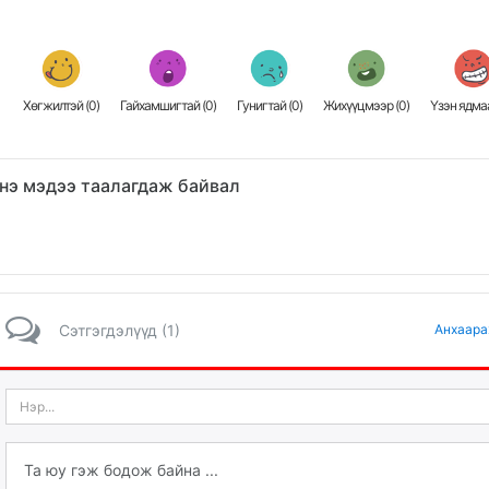
Хөгжилтэй (
0
)
Гайхамшигтай (
0
)
Гунигтай (
0
)
Жихүүцмээр (
0
)
Үзэн ядмаа
нэ мэдээ таалагдаж байвал
Сэтгэгдэлүүд (1)
Анхаара