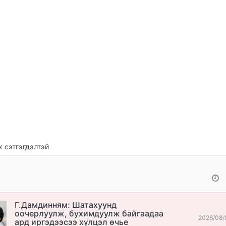
 сэтгэгдэлтэй
Г.Дамдинням: Шатахуунд
оочерлуулж, бухимдуулж байгаадаа
2026/08/
ард иргэдээсээ хүлцэл өчье