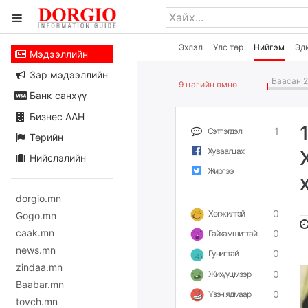
Эхлэл
Улс төр
Нийгэм
Эд
Мэдээллийн
Зар мэдээллийн
Баасан 2
9 цагийн өмнө
Банк санхүү
Бизнес ААН
1
Сэтгэгдэл
Төрийн
Хуваалцах
Нийслэлийн
Жиргээ
dorgio.mn
0
Хөгжилтэй
Gogo.mn
caak.mn
0
Гайхамшигтай
news.mn
0
Гунигтай
zindaa.mn
0
Жихүүцмээр
Baabar.mn
0
Үзэн ядмаар
tovch.mn