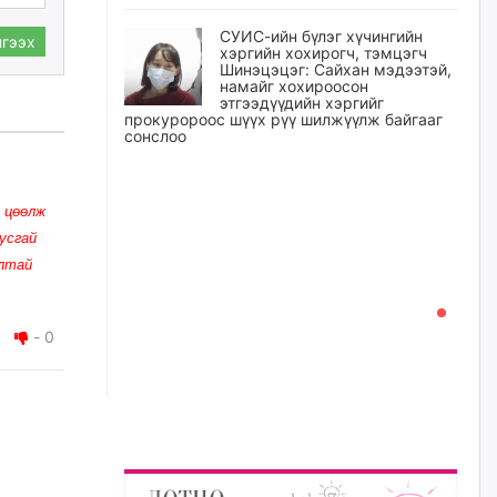
СУИС-ийн бүлэг хүчингийн
гээх
хэргийн хохирогч, тэмцэгч
Шинэцэцэг: Сайхан мэдээтэй,
намайг хохироосон
этгээдүүдийн хэргийг
прокуророос шүүх рүү шилжүүлж байгааг
сонслоо
өчигдѳр
 цөөлж
Өчигдрийн байдлаар ₮10000
усгай
доош дүнгээр шатахууны
худалдан авалт хийсэн 1500
алтай
баримт бүртгэгджээ
өчигдѳр
-
0
Шатахуун олголтыг 50,000
төгрөгөөр хязгаарласныг
нэмэгдүүлж 100,000 төгрөгт
хүргэхээр судалж байгаа
өчигдѳр