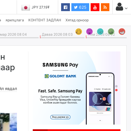
625
JPY 27.19₮
э
ярилцлага
КОНТЕНТ ЗАДЛАН
Хятад орноор
ар 2026 08 04
Даваа 2026 08 03
Ням 2026 08 02
йн
наар
йл явдал