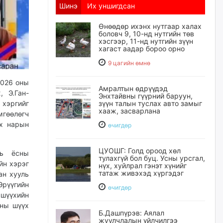
Шинэ
Их уншигдсан
Өнөөдөр ихэнх нутгаар халах
боловч 9, 10-нд нутгийн төв
хэсгээр, 11-нд нутгийн зүүн
хагаст аадар бороо орно
9 цагийн өмнө
2026 оны
Амралтын өдрүүдэд
 Э.Ган-
Энхтайвны гүүрний баруун,
зүүн талын туслах авто замыг
хэргийг
хааж, засварлана
гөөлөгч
үх нарын
өчигдѳр
ЦУОШГ: Голд ороод хөл
ль ёсны
тулахгүй бол буц. Усны урсгал,
йн хэрэг
нүх, хуйлрал гэнэт хүнийг
татаж живэхэд хүргэдэг
ан хууль
Эрүүгийн
өчигдѳр
шүүхийн
тны шүүх
Б.Дашпүрэв: Аялал
жуулчлалын үйлчилгээ