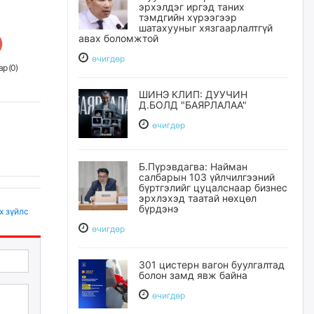
эрхэлдэг иргэд таних
тэмдгийн хүрээгээр
шатахууныг хязгаарлалтгүй
авах боломжтой
өчигдѳр
р (
0
)
ШИНЭ КЛИП: ДУУЧИН
Д.БОЛД "БАЯРЛАЛАА"
өчигдѳр
Б.Пүрэвдагва: Найман
салбарын 103 үйлчилгээний
бүртгэлийг цуцалснаар бизнес
эрхлэхэд таатай нөхцөл
бүрдэнэ
х зүйлс
өчигдѳр
301 цистерн вагон буулгалтад
болон замд явж байна
өчигдѳр