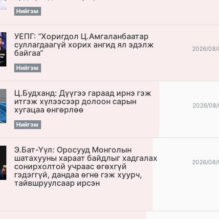
Нийгэм
УЕПГ: “Хоригдол Ц.Амгаланбаатар
cуллагдаагүй хорих ангид ял эдэлж
2026/08/
байгаа“
Нийгэм
Ц.Будханд: Дүүгээ гараад ирнэ гэж
итгэж хүлээсээр долоон сарын
2026/08/
хугацаа өнгөрлөө
Нийгэм
Э.Бат-Үүл: Оросууд Монголын
шатахууны хараат байдлыг хадгалах
2026/08/
сонирхолтой учраас өгөхгүй
гэдэггүй, дандаа өгнө гэж хуурч,
тайвшруулсаар ирсэн