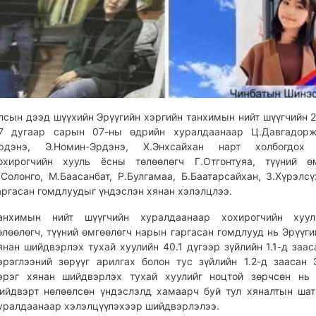
лсын дээд шүүхийн Эрүүгийн хэргийн танхимын нийт шүүгчийн 
7 дугаар сарын 07-ны өдрийн хуралдаанаар Ц.Давгадорж,
рдэнэ, Э.Номин-Эрдэнэ, Х.Энхсайхан нарт холбогдох 
охирогчийн хууль ёсны төлөөлөгч Г.Отгонтуяа, түүний өм
.Солонго, М.Баасанбат, Р.Булгамаа, Б.Баатарсайхан, З.Хүрэлс
аргасан гомдлуудыг үндэслэн хянан хэлэлцлээ.
анхимын нийт шүүгчийн хуралдаанаар хохирогчийн хуу
өлөөлөгч, түүний өмгөөлөгч нарын гаргасан гомдлууд нь Эрүүги
янан шийдвэрлэх тухай хуулийн 40.1 дүгээр зүйлийн 1.1-д заас
эрэглээний зөрүүг арилгах болон тус зүйлийн 1.2-д заасан 
эрэг хянан шийдвэрлэх тухай хуулийг ноцтой зөрчсөн нь 
ийдвэрт нөлөөлсөн үндэслэлд хамаарч буй тул хяналтын ша
уралдаанаар хэлэлцүүлэхээр шийдвэрлэлээ.