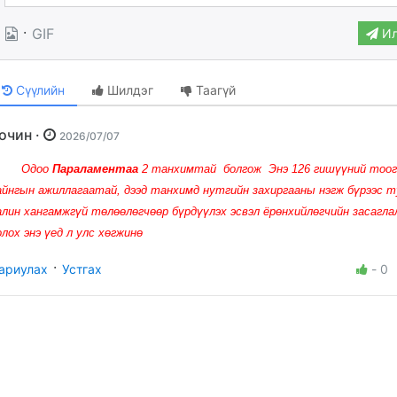
·
GIF
Ил
Сүүлийн
Шилдэг
Таагүй
Зочин ·
2026/07/07
Одоо
Параламентаа
2 танхимтай болгож Энэ 126 гишүүний тоог
айнгын ажиллагаатай, дээд танхимд нутгийн захиргааны нэгж бүрээс т
алин хангамжгүй төлөөлөгчөөр бүрдүүлэх эсвэл ёрөнхийлөгчийн засагл
олох энэ үед л улс хөгжинө
·
ариулах
Устгах
-
0