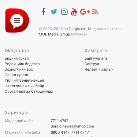
© 2013-2026 он Dorgio.mn, Мэдээллийн хөтөч
MGL Media Group
бүтээсэн.
Мэдээлэл
Хамтрагч
Бидний тухай
Байгууллага
Редакцийн бодлого
Сайтууд
Зохиогчийн эрх
Чөлөөт нийтлэгч
Санал хүсэлт
Үйлчилгээний нөхцөл
Нээлттэй ажлын байр
Сурталчилгаа байршуулах
Харилцаа
Мэдээний алба:
7711 4747
dorgio.news@yahoo.com
Маркетингийн алба:
8800 4147
,
7711 4747