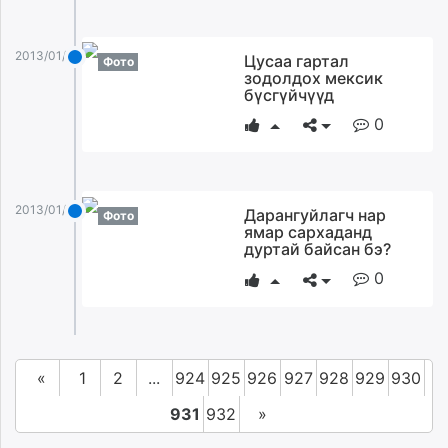
2013/01/16
Цусаа гартал
Фото
зодолдох мексик
бүсгүйчүүд
0
2013/01/16
Дарангуйлагч нар
Фото
ямар сархаданд
дуртай байсан бэ?
0
«
1
2
...
924
925
926
927
928
929
930
931
932
»