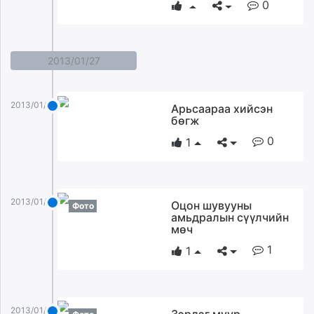
0
2013/01/27
2013/01/27
Арьсаараа хийсэн
бөгж
0
1
2013/01/27
Оцон шувууны
Фото
амьдралын сүүлчийн
мөч
1
1
2013/01/27
Зэрлэг муур