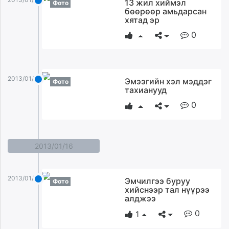
13 жил хиймэл
Фото
бөөрөөр амьдарсан
хятад эр
0
2013/01/25
Эмээгийн хэл мэддэг
Фото
тахианууд
0
2013/01/16
2013/01/16
Эмчилгээ буруу
Фото
хийснээр тал нүүрээ
алджээ
0
1