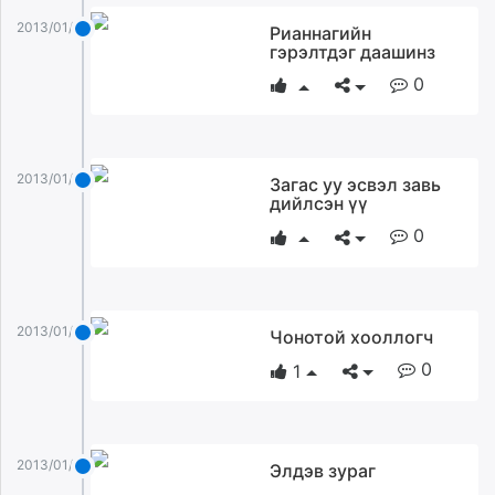
2013/01/28
Рианнагийн
гэрэлтдэг даашинз
0
2013/01/28
Загас уу эсвэл завь
дийлсэн үү
0
2013/01/28
Чонотой хооллогч
0
1
2013/01/28
Элдэв зураг