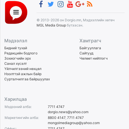
© 2013-2026 он Dorgio.mn, Мэдээллийн хөтөч
MGL Media Group
бүтээсэн.
Мэдээлэл
Хамтрагч
Бидний тухай
Байгууллага
Редакцийн бодлого
Сайтууд
Зохиогчийн эрх
Чөлөөт нийтлэгч
Санал хүсэлт
Үйлчилгээний нөхцөл
Нээлттэй ажлын байр
Сурталчилгаа байршуулах
Харилцаа
Мэдээний алба:
7711 4747
dorgio.news@yahoo.com
Маркетингийн алба:
8800 4147
,
7711 4747
mongolmediagroup@yahoo.com
Оффис:
7711 4747