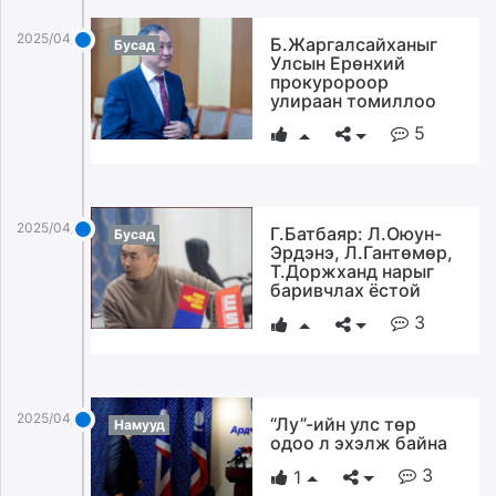
2025/04/10
Б.Жаргалсайханыг
Бусад
Улсын Ерөнхий
прокуророор
улираан томиллоо
5
2025/04/10
Г.Батбаяр: Л.Оюун-
Бусад
Эрдэнэ, Л.Гантөмөр,
Т.Доржханд нарыг
баривчлах ёстой
3
2025/04/10
“Лу”-ийн улс төр
Намууд
одоо л эхэлж байна
3
1