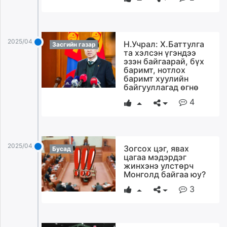
2025/04/09
Н.Учрал: Х.Баттулга
Засгийн газар
та хэлсэн үгэндээ
эзэн байгаарай, бүх
баримт, нотлох
баримт хуулийн
байгууллагад өгнө
4
2025/04/09
Зогсох цэг, явах
Бусад
цагаа мэдэрдэг
жинхэнэ улстөрч
Монголд байгаа юу?
3