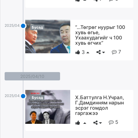
2025/04/11
“…Төгрөг нуурыг 100
Бусад
хувь өгье,
Ухаахудагийг ч 100
хувь өгчих”
7
3
2025/04/10
2025/04/10
Х.Баттулга Н.Учрал,
Бусад
Г.Дамдинням нарын
эсрэг гомдол
гаргажээ
5