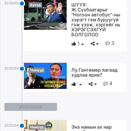
2025/04/09
ШҮҮХ:
Бусад
Ж.Сүхбаатарыг
"Ногоон автобус"-ны
хэрэгт гэм буруугүй
гэж үзэж, хэргийг нь
ХЭРЭГСЭХГҮЙ
БОЛГОЛОО
3
1
2025/04/09
Лу.Гантөмөр яагаад
Намууд
худлаа ярив?
4
2025/04/08
2025/04/08
Энэ намын ах нар
Намууд