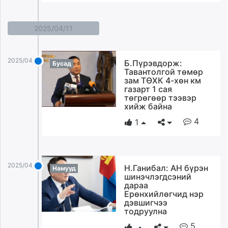
2025/04/11
2025/04/11
Б.Пүрэвдорж:
Бусад
Тавантолгой төмөр
зам ТӨХК 4-хөн км
газарт 1 сая
төгрөгөөр тээвэр
хийж байна
4
1
2025/04/11
Н.Ганибал: АН бүрэн
Намууд
шинэчлэгдсэний
дараа
Ерөнхийлөгчид нэр
дэвшигчээ
тодруулна
5