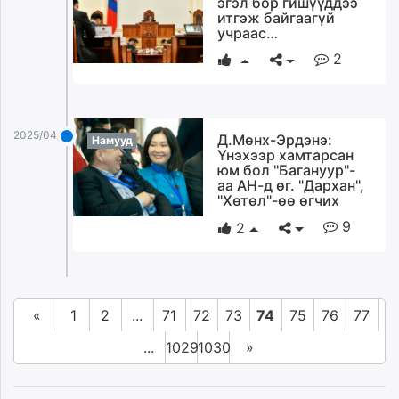
эгэл бор гишүүддээ
итгэж байгаагүй
учраас…
2
2025/04/08
Д.Мөнх-Эрдэнэ:
Намууд
Үнэхээр хамтарсан
юм бол "Багануур"-
аа АН-д өг. "Дархан",
"Хөтөл"-өө өгчих
9
2
«
1
2
...
71
72
73
74
75
76
77
...
1029
1030
»