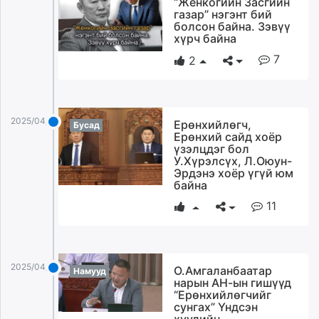
“Женкогийн Засгийн
ikon.mn
газар” нэгэнт бий
болсон байна. Зэвүү
mnb.mn
хүрч байна
Livetv.mn
7
2
Eguur.mn
24tsag.mn
shuud.mn
eagle.mn
2025/04/14
Ерөнхийлөгч,
Бусад
Ерөнхий сайд хоёр
ergelt.mn
үзэлцдэг бол
zarig.mn
У.Хүрэлсүх, Л.Оюун-
today.mn
Эрдэнэ хоёр үгүй юм
байна
zuv.mn
11
mminfo.mn
ugluu.mn
urlag.mn
unen.mn
2025/04/14
О.Амгаланбаатар
Намууд
asu.mn
нарын АН-ын гишүүд
“Ерөнхийлөгчийг
shudarga.mn
сунгах” Үндсэн
shuurhai.mn