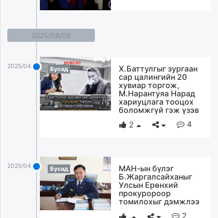
2025/04/09
2025/04/09
Х.Баттулгыг зургаан
Бусад
сар цалингийн 20
хувиар торгож,
М.Нарантуяа Нарад
хариуцлага тооцох
боломжгүй гэж үзэв
4
2
2025/04/09
МАН-ын бүлэг
Бусад
Б.Жаргалсайханыг
Улсын Ерөнхий
прокуророор
томилохыг дэмжлээ
2