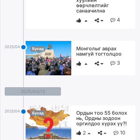
хуулийн
өөрчлөлтийг
unuudur.mn
санаачилна
isee.mn
4
mglradio.com
fact.mn
itoim.mn
tumen.mn
2025/04/14
Монголыг аврах
Бусад
shuum.mn
намгүй тогтолцоо
times.mn
3
tvmongolia.mn
mass.mn
unegui.mn
2025/04/12
assa.mn
toim.mn
tac.mn
2025/04/12
Ордын тоо 55 болох
Бусад
paparazzi.mn
нь, Ордны зодоон
unread.today
оргилдоо хүрэх үү?!
10
2