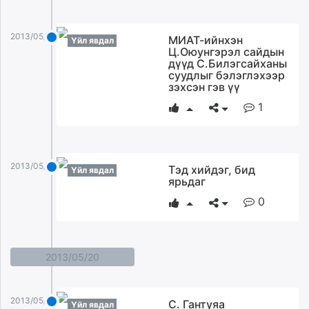
2013/05/21
МИАТ-ийнхэн
Үйл явдал
Ц.Оюунгэрэл сайдын
дүүд С.Билэгсайханы
суудлыг бэлэглэхээр
зэхсэн гэв үү
1
2013/05/21
Тэд хийдэг, бид
Үйл явдал
ярьдаг
0
2013/05/20
2013/05/20
С. Гантуяа
Үйл явдал