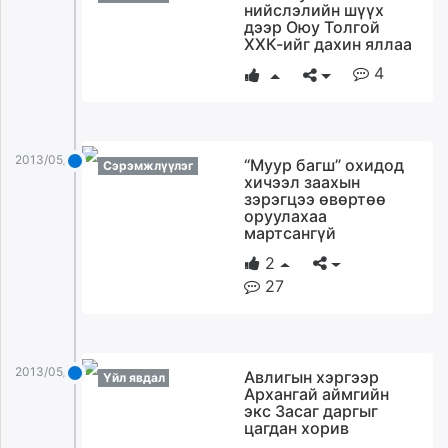
нийслэлийн шүүх
дээр Оюу Толгой
ХХК-ийг дахин яллаа
4
2013/05/20
“Муур багш” охидод
Сэрэмжлүүлэг
хичээл заахын
зэрэгцээ өвөртөө
оруулахаа
мартсангүй
2
27
2013/05/20
Авлигын хэргээр
Үйл явдал
Архангай аймгийн
экс Засаг даргыг
цагдан хорив