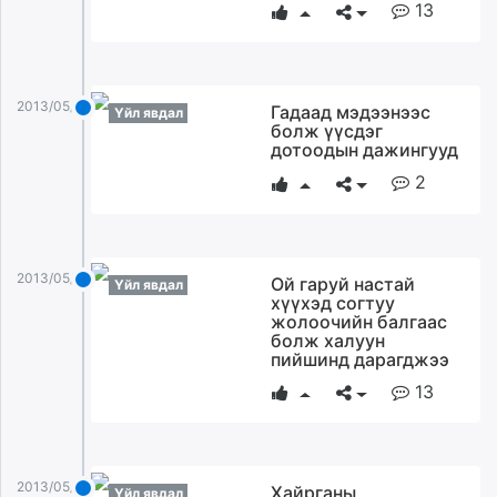
13
2013/05/20
Гадаад мэдээнээс
Үйл явдал
болж үүсдэг
дотоодын дажингууд
2
2013/05/20
Ой гаруй настай
Үйл явдал
хүүхэд согтуу
жолоочийн балгаас
болж халуун
пийшинд дарагджээ
13
2013/05/20
Хайрганы
Үйл явдал