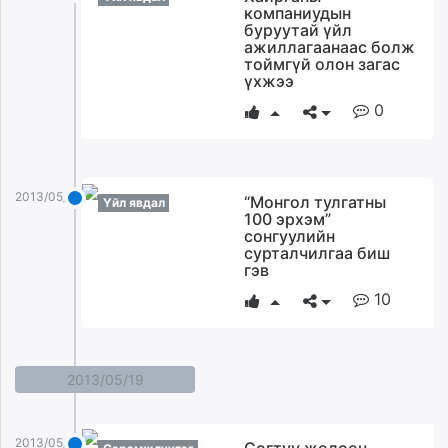
компаниудын
буруутай үйл
ажиллагаанаас болж
тоймгүй олон загас
үхжээ
0
2013/05/20
“Монгол тулгатны
Үйл явдал
100 эрхэм”
сонгуулийн
сурталчилгаа биш
гэв
10
2013/05/19
2013/05/19
Согтуу жолооч