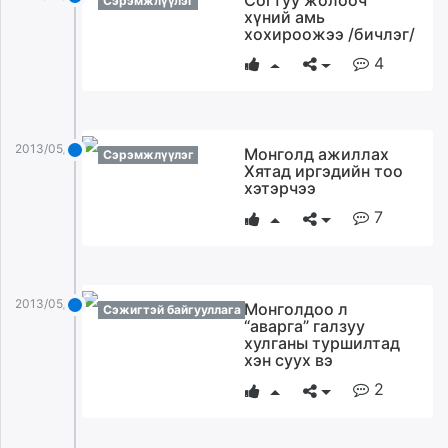
Сэрэмжлүүлэг
хүний амь
хохироожээ /бичлэг/
4
2013/05/19
Монголд ажиллах
Сэрэмжлүүлэг
Хятад иргэдийн тоо
хэтэрчээ
7
2013/05/19
Монголдоо л
Сэжигтэй байгууллага
“аварга” галзуу
хулганы туршилтад
хэн суух вэ
2