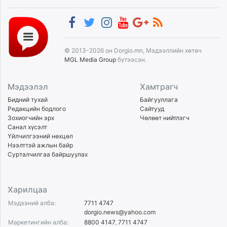
© 2013-2026 он Dorgio.mn, Мэдээллийн хөтөч
MGL Media Group
бүтээсэн.
Мэдээлэл
Хамтрагч
Бидний тухай
Байгууллага
Редакцийн бодлого
Сайтууд
Зохиогчийн эрх
Чөлөөт нийтлэгч
Санал хүсэлт
Үйлчилгээний нөхцөл
Нээлттэй ажлын байр
Сурталчилгаа байршуулах
Харилцаа
Мэдээний алба:
7711 4747
dorgio.news@yahoo.com
Маркетингийн алба:
8800 4147
,
7711 4747