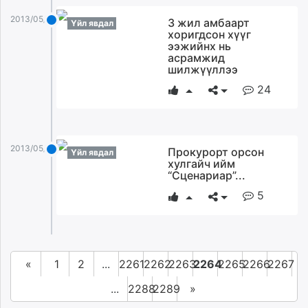
2013/05/19
3 жил амбаарт
Үйл явдал
хоригдсон хүүг
ээжийнх нь
асрамжид
шилжүүллээ
24
2013/05/19
Прокурорт орсон
Үйл явдал
хулгайч ийм
“Сценариар”...
5
«
1
2
...
2261
2262
2263
2264
2265
2266
2267
...
2288
2289
»