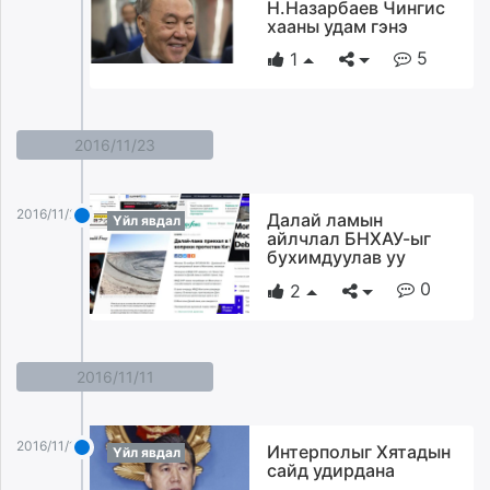
Н.Назарбаев Чингис
хааны удам гэнэ
5
1
2016/11/23
2016/11/23
Далай ламын
Үйл явдал
айлчлал БНХАУ-ыг
бухимдуулав уу
0
2
2016/11/11
2016/11/11
Интерполыг Хятадын
Үйл явдал
сайд удирдана