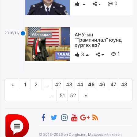
0
2016/11/11
АНУ-ын
Үйл явдал
“Трампчилал” юунд
хүргэх вэ?
1
3
«
1
2
...
42
43
44
45
46
47
48
...
51
52
»
© 2013-2026 он Dorgio.mn, Мэдээллийн хөтөч