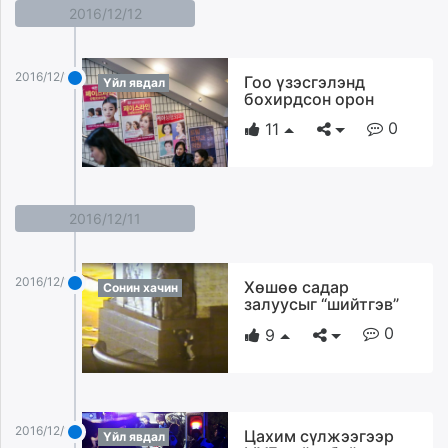
2016/12/12
2016/12/12
Гоо үзэсгэлэнд
Үйл явдал
бохирдсон орон
0
11
2016/12/11
2016/12/11
Хөшөө садар
Сонин хачин
залуусыг “шийтгэв”
0
9
2016/12/11
Цахим сүлжээгээр
Үйл явдал