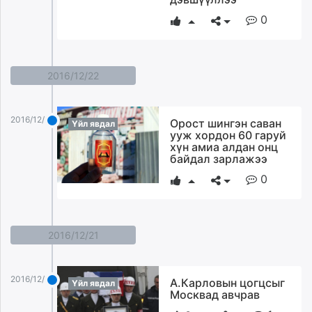
0
2016/12/22
2016/12/22
Орост шингэн саван
Үйл явдал
ууж хордон 60 гаруй
хүн амиа алдан онц
байдал зарлажээ
0
2016/12/21
2016/12/21
А.Карловын цогцсыг
Үйл явдал
Москвад авчрав