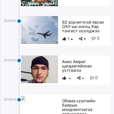
unuudur.mn
isee.mn
mglradio.com
2016/12/25
92 зорчигчтой явсан
fact.mn
ОХУ-ын онгоц Хар
itoim.mn
тэнгист осолджээ
tumen.mn
0
1
shuum.mn
times.mn
tvmongolia.mn
2016/12/25
Анис Амриг
mass.mn
цагдаагийнхан
unegui.mn
устгажээ
assa.mn
0
toim.mn
tac.mn
paparazzi.mn
2016/12/25
unread.today
Обама сүүлчийн
баярын
мэндчилгээгээ
дэвшүүллээ