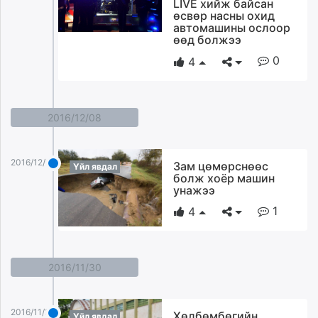
LIVE хийж байсан
өсвөр насны охид
автомашины ослоор
өөд болжээ
0
4
2016/12/08
2016/12/08
Зам цөмөрснөөс
Үйл явдал
болж хоёр машин
унажээ
1
4
2016/11/30
2016/11/30
Хөлбөмбөгийн
Үйл явдал