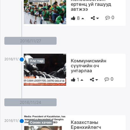
ертөнц уй гашууд
автжээ
0
8
2016/11/27
2016/11/27
Коммунисмийн
Улс төр
сүүлчийн оч
унтарлаа
0
1
2016/11/24
2016/11/24
Казахстаны
Сонин хачин
Ерөнхийлөгч