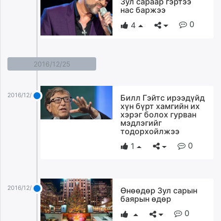
Зул сараар гэртээ
ikon.mn
нас баржээ
mnb.mn
0
4
Livetv.mn
Eguur.mn
24tsag.mn
2016/12/25
shuud.mn
eagle.mn
ergelt.mn
2016/12/25
Билл Гэйтс ирээдүйд
хүн бүрт хамгийн их
zarig.mn
хэрэг болох гурван
today.mn
мэдлэгийг
тодорхойлжээ
zuv.mn
mminfo.mn
0
1
ugluu.mn
urlag.mn
unen.mn
2016/12/25
Өнөөдөр Зул сарын
asu.mn
баярын өдөр
shudarga.mn
0
shuurhai.mn