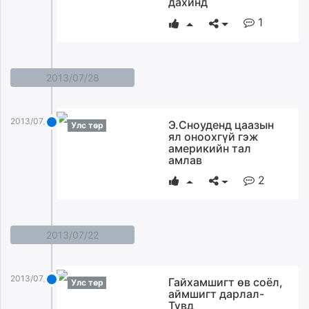
дахинд
ikon.mn
1
mnb.mn
Livetv.mn
Eguur.mn
2013/07/28
24tsag.mn
shuud.mn
eagle.mn
2013/07/28
Э.Сноуденд цаазын
Улс төр
ergelt.mn
ял оноохгүй гэж
америкийн тал
zarig.mn
амлав
today.mn
2
zuv.mn
mminfo.mn
ugluu.mn
urlag.mn
2013/07/22
unen.mn
asu.mn
2013/07/22
Гайхамшигт өв соёл,
Улс төр
shudarga.mn
аймшигт дарлал-
shuurhai.mn
Түвд