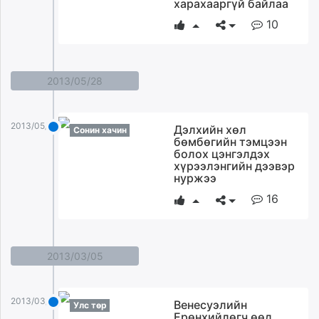
харахааргүй байлаа
10
2013/05/28
2013/05/28
Дэлхийн хөл
Сонин хачин
бөмбөгийн тэмцээн
болох цэнгэлдэх
хүрээлэнгийн дээвэр
нуржээ
16
2013/03/05
2013/03/05
Венесуэлийн
Улс төр
Ерөнхийлөгч өөд