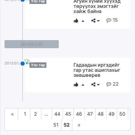
Агуйн хүний хүүхэд
Улс төр
төрүүлэх эмэгтэйг
хайж байна
15
2013/01/21
2013/01/21
Гадаадын иргэдийг
Улс төр
гар утас ашиглахыг
зөвшөөрөв
22
«
1
2
...
44
45
46
47
48
49
50
51
52
»