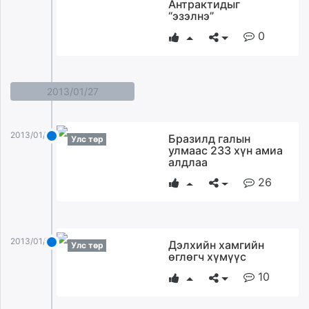
Антрактидыг
“эзэлнэ”
0
2013/01/27
2013/01/27
Бразилд галын
Улс төр
улмаас 233 хүн амиа
алдлаа
26
2013/01/27
Дэлхийн хамгийн
Улс төр
өглөгч хүмүүс
10