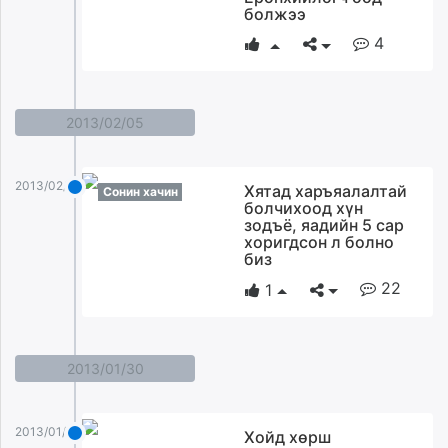
болжээ
4
2013/02/05
2013/02/05
Хятад харъяалалтай
Сонин хачин
болчихоод хүн
зодъё, яадийн 5 сар
хоригдсон л болно
биз
22
1
2013/01/30
2013/01/30
Хойд хөрш