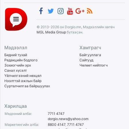
© 2013-2026 он Dorgio.mn, Мэдээллийн хөтөч
MGL Media Group
бүтээсэн.
Мэдээлэл
Хамтрагч
Бидний тухай
Байгууллага
Редакцийн бодлого
Сайтууд
Зохиогчийн эрх
Чөлөөт нийтлэгч
Санал хүсэлт
Үйлчилгээний нөхцөл
Нээлттэй ажлын байр
Сурталчилгаа байршуулах
Харилцаа
Мэдээний алба:
7711 4747
dorgio.news@yahoo.com
Маркетингийн алба:
8800 4147
,
7711 4747