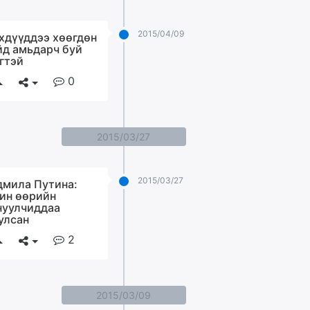
2015/04/09
хдүүддээ хөөгдөн
йд амьдарч буй
гтэй
0
2015/03/27
2015/03/27
мила Путина:
ин өөрийн
нуулчиддаа
улсан
2
2015/03/09