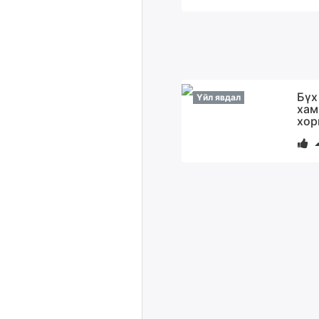
Бүх
Үйл явдал
хам
хор