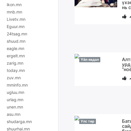
үхэ
ikon.mn
нь 
mnb.mn
Livetv.mn
Eguur.mn
24tsag.mn
shuud.mn
eagle.mn
ergelt.mn
Алт
Үйл явдал
zarig.mn
урд
“но
today.mn
zuv.mn
mminfo.mn
ugluu.mn
urlag.mn
unen.mn
asu.mn
Бат
shudarga.mn
Улс төр
сай
shuurhai.mn