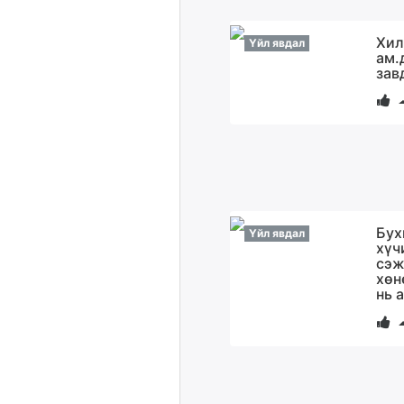
Хил
Үйл явдал
ам.
зав
Бух
Үйл явдал
хүч
сэж
хөн
нь 