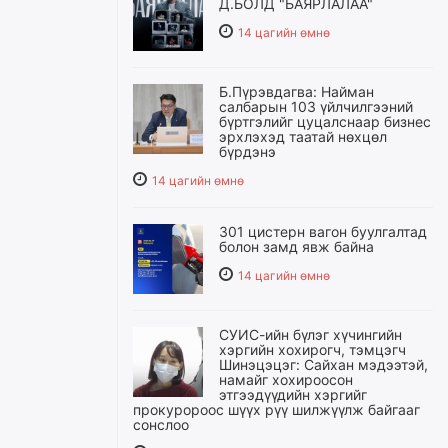
Д.БОЛД "БАЯРЛАЛАА"
14 цагийн өмнө
Б.Пүрэвдагва: Найман
салбарын 103 үйлчилгээний
бүртгэлийг цуцалснаар бизнес
эрхлэхэд таатай нөхцөл
бүрдэнэ
14 цагийн өмнө
301 цистерн вагон буулгалтад
болон замд явж байна
14 цагийн өмнө
СУИС-ийн бүлэг хүчингийн
хэргийн хохирогч, тэмцэгч
Шинэцэцэг: Сайхан мэдээтэй,
намайг хохироосон
этгээдүүдийн хэргийг
прокуророос шүүх рүү шилжүүлж байгааг
сонслоо