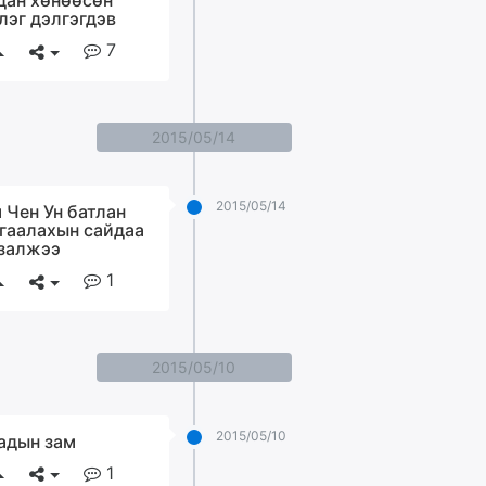
дан хөнөөсөн
лэг дэлгэгдэв
7
2015/05/14
2015/05/14
 Чен Ун батлан
гаалахын сайдаа
залжээ
1
2015/05/10
2015/05/10
адын зам
1