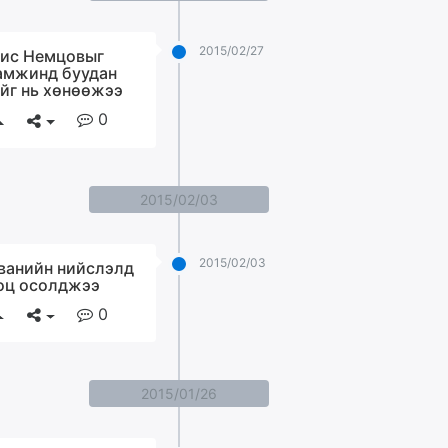
2015/02/27
ис Немцовыг
амжинд буудан
йг нь хөнөөжээ
0
2015/02/03
2015/02/03
ванийн нийслэлд
оц осолджээ
0
2015/01/26