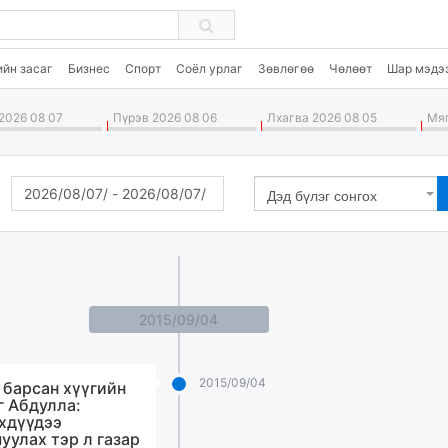
ийн засаг
Бизнес
Спорт
Соёл урлаг
Зөвлөгөө
Чөлөөт
Шар мэдэ
2026 08 07
Пүрэв 2026 08 06
Лхагва 2026 08 05
Мяг
Дэд бүлэг сонгох
2015/09/04
2015/09/04
 барсан хүүгийн
г Абдулла:
хдүүдээ
уулах тэр л газар