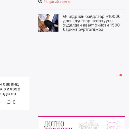
14 цагийн өмнө
Өчигдрийн байдлаар ₮10000
доош дүнгээр шатахууны
худалдан авалт хийсэн 1500
баримт бүртгэгджээ
15 цагийн өмнө
Шатахуун олголтыг 50,000
төгрөгөөр хязгаарласныг
нэмэгдүүлж 100,000 төгрөгт
хүргэхээр судалж байгаа
15 цагийн өмнө
ы саванд
ж хилээр
Ц.Сандаг-Очир: COP17 ба
COP31 хурлын уялдаа нь
завджээ
Риогийн гурван конвенцын
нэгдсэн хэрэгжилтийг ахиулах
0
чухал алхам болно
16 цагийн өмнө
Замын хөдөлгөөнд оролцож