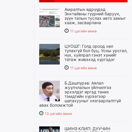
Амралтын өдрүүдэд
Энхтайвны гүүрний баруун,
зүүн талын туслах авто замыг
хааж, засварлана
11 цагийн өмнө
ЦУОШГ: Голд ороод хөл
тулахгүй бол буц. Усны урсгал,
нүх, хуйлрал гэнэт хүнийг
татаж живэхэд хүргэдэг
11 цагийн өмнө
Б.Дашпүрэв: Аялал
жуулчлалын үйлчилгээ
эрхэлдэг иргэд таних
тэмдгийн хүрээгээр
шатахууныг хязгаарлалтгүй
авах боломжтой
13 цагийн өмнө
ШИНЭ КЛИП: ДУУЧИН