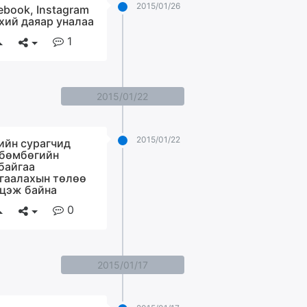
2015/01/26
ebook, Instagram
хий даяар уналаа
1
2015/01/22
2015/01/22
ийн сурагчид
бөмбөгийн
байгаа
гаалахын төлөө
цэж байна
0
2015/01/17