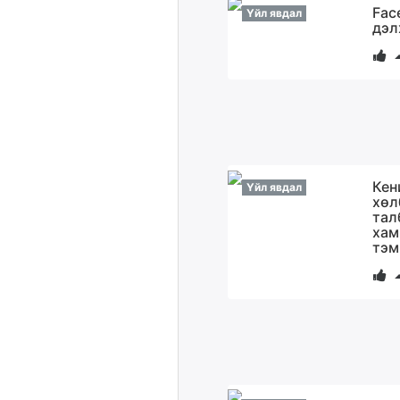
Fac
Үйл явдал
дэл
Кен
Үйл явдал
хөл
тал
хам
тэм