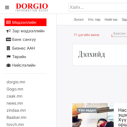
Эхлэл
Улс төр
Нийгэм
Эд
Мэдээллийн
Зар мэдээллийн
Баасан 
11 цагийн өмнө
Банк санхүү
Бизнес ААН
Дэлхийд
Төрийн
Нийслэлийн
dorgio.mn
Gogo.mn
caak.mn
news.mn
Нас
zindaa.mn
Үйл явдал
эцэ
Baabar.mn
Хүү
орш
tovch.mn