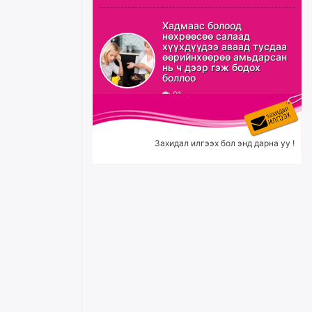
Эрэн хайж байна
Хадмаас болоод
нөхрөөсөө салаад
17 цагийн өмнө
хүүхдүүдээ аваад тусдаа
өөрийнхөөрөө амьдарсан
нь ч дээр гэж бодох
боллоо
91
С.Амарсайхан: Орон сууцны
залилангаас сэргийлэхийн
тулд барилгатай холбоотой бүх
мэдээллийг харуулах шинэ
цахим систем танилцуулна
Захидал илгээх бол энд дарна уу !
өчигдѳр
“Хотын дарга сонсож байна”
150150 тусгай дугаарыг
наймдугаар сарын 14-нөөс
ажиллуулж эхэлнэ
өчигдѳр
Орон сууц, нийтийн аж ахуй,
авто зам, тохижилт
үйлчилгээний ажилтнуудын