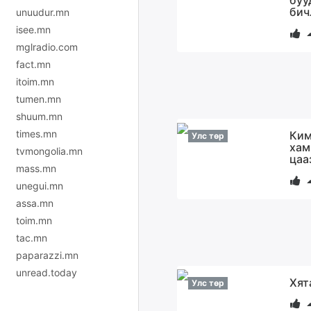
буу
бич
unuudur.mn
isee.mn
mglradio.com
fact.mn
itoim.mn
tumen.mn
shuum.mn
times.mn
Ким
Улс төр
хам
tvmongolia.mn
цаа
mass.mn
unegui.mn
assa.mn
toim.mn
tac.mn
paparazzi.mn
unread.today
Хят
Улс төр