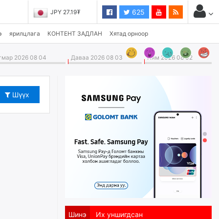
625
JPY 27.19₮
э
ярилцлага
КОНТЕНТ ЗАДЛАН
Хятад орноор
мар 2026 08 04
Даваа 2026 08 03
Ням 2026 08 02
Шүүх
Шинэ
Их уншигдсан