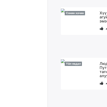
Хүү
Сонин хачин
агу
эмэ
Люд
Үйл явдал
Пут
таг
алу