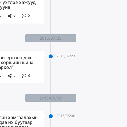
н үхтлээ хажууд
сууна
2
2015/07/23
2015/07/23
ны ертөнц дэх
 хөршийн шинэ
ёрхол”
4
2015/05/30
2015/05/30
лан хамгаалахын
даа их буугаар