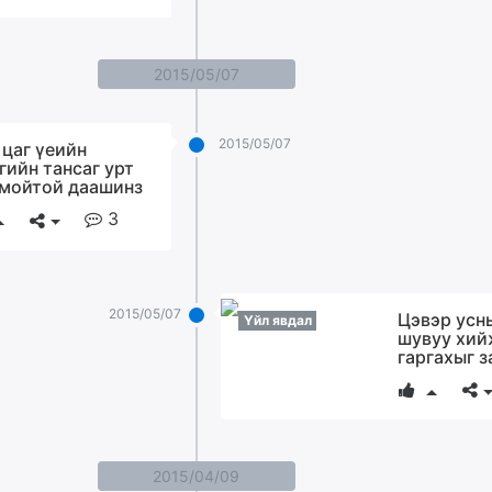
2015/05/07
2015/05/07
 цаг үеийн
гийн тансаг урт
мойтой даашинз
3
2015/05/07
Цэвэр усн
Үйл явдал
шувуу хий
гаргахыг 
2015/04/09