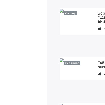
Бор
Улс төр
гуд
ами
Тай
Үйл явдал
онг