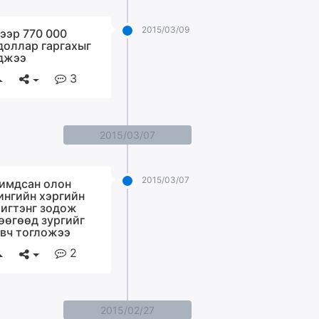
2015/03/09
ээр 770 000
доллар гаргахыг
джээ
3
2015/03/07
2015/03/07
имдсан олон
ингийн хэргийн
игтэнг зодож
өөгөөд зургийг
авч тогложээ
2
2015/02/27